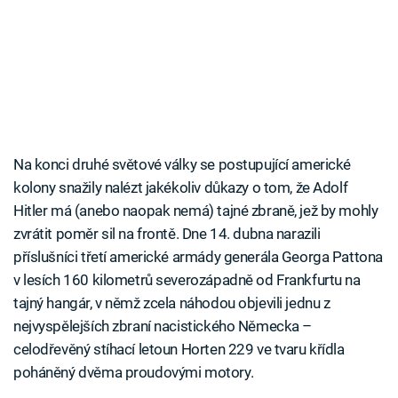
Na konci druhé světové války se postupující americké
kolony snažily nalézt jakékoliv důkazy o tom, že Adolf
Hitler má (anebo naopak nemá) tajné zbraně, jež by mohly
zvrátit poměr sil na frontě. Dne 14. dubna narazili
příslušníci třetí americké armády generála Georga Pattona
v lesích 160 kilometrů severozápadně od Frankfurtu na
tajný hangár, v němž zcela náhodou objevili jednu z
nejvyspělejších zbraní nacistického Německa –
celodřevěný stíhací letoun Horten 229 ve tvaru křídla
poháněný dvěma proudovými motory.