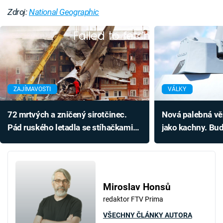
Zdroj:
National Geographic
Failed to fetch
ZAJÍMAVOSTI
VÁLKY
72 mrtvých a zničený sirotčinec.
Nová palebná věž
Pád ruského letadla se stíhačkami
jako kachny. Bud
nebyl oficiálně vysvětlen
nezastavitelnou 
Miroslav Honsů
redaktor FTV Prima
VŠECHNY ČLÁNKY AUTORA