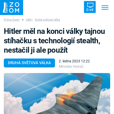
ŽIVĚ
Prima Zoom
■
Války
Druhá světová válka
Trendy:
ZRÁDCI
UFO
DRUHÁ SVĚTOVÁ VÁLKA
Hitler měl na konci války tajnou
ZÁHADY
VETŘELCI DÁVNOVĚKU
stíhačku s technologií stealth,
nestačil ji ale použít
2. ledna 2023 12:22
DRUHÁ SVĚTOVÁ VÁLKA
Miroslav Honsů
Témata
Témata
Pořady
TV Program