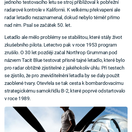
jednoho testovacího letu se stroj přibližoval k pobřežní
radarové kontrole v Kalifornii. K velkému překvapení ale
radar letadlo nezaznamenal, dokud nebylo téměř přímo
nad ním. Psal se začátek 50. let.
Letadlo ale mělo problémy se stabilitou, které stály život
zkušebního pilota. Letectvo pak v roce 1953 program
zrušilo. O 30 let později začal Northrop Grumman pod
názvem Tacit Blue testovat přísně tajné letadlo, které bylo
pro radar obtížně zjistitelné z jakéhokoliv úhlu. Při testech
se zjistilo, že pro zneviditelnění letadla by se daly použít
zaoblené tvary. Otevřela se tak cesta k bombardovacímu
strategickému samokřídlu B-2, které poprvé odstartovalo
v roce 1989.