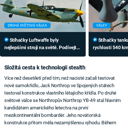
DRUHÁ SVĚTOVÁ VÁLKA
VÁLKY
Stíhačky Luftwaffe byly
Stíhačky tankují v letu při
nejlepšími stroji na světě. Podívejte
rychlosti 540 km
se, jak zatápěly spojencům
drama v kokpitu
Složitá cesta k technologii stealth
Více než desetiletí před tím, než nacisté začali testovat
nové samokřídlo, Jack Northrop ve Spojených státech
testoval konstrukce vlastního létajícího křídla. Po druhé
světové válce se Northropův Northrop YB-49 stal hlavním
kandidátem amerického letectva na první
mezikontinentální bombardér. Jeho novátorská
konstrukce přitom měla nezamýšlenou výhodu. Během