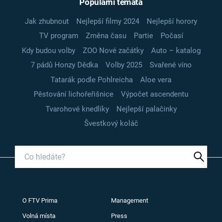
Populární témata
Jak zhubnout
Nejlepší filmy 2024
Nejlepší horory
TV program
Změna času
Partie
Počasí
Kdy budou volby
ZOO Nové začátky
Auto – katalog
7 pádů Honzy Dědka
Volby 2025
Svařené víno
Tatarák podle Pohlreicha
Aloe vera
Pěstování lichořeřišnice
Výpočet ascendentu
Tvarohové knedlíky
Nejlepší palačinky
Švestkový koláč
O FTV Prima
Management
Volná místa
Press