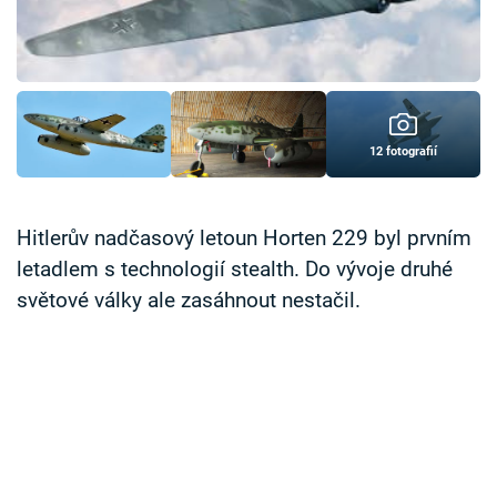
Časopis
Sledujte prima+
Přihlášení
12 fotografií
Sledujte nás
Hitlerův nadčasový letoun Horten 229 byl prvním
letadlem s technologií stealth. Do vývoje druhé
světové války ale zasáhnout nestačil.