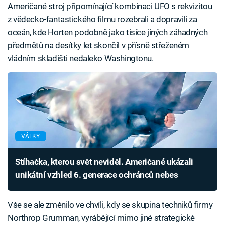
Američané stroj připomínající kombinaci UFO s rekvizitou
z vědecko-fantastického filmu rozebrali a dopravili za
oceán, kde Horten podobně jako tisíce jiných záhadných
předmětů na desítky let skončil v přísně střeženém
vládním skladišti nedaleko Washingtonu.
VÁLKY
Stíhačka, kterou svět neviděl. Američané ukázali
unikátní vzhled 6. generace ochránců nebes
Vše se ale změnilo ve chvíli, kdy se skupina techniků firmy
Northrop Grumman, vyrábějící mimo jiné strategické