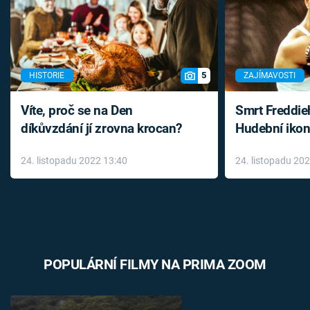
5
HISTORIE
ZAJÍMAVOSTI
Víte, proč se na Den
Smrt Freddie
díkůvzdání jí zrovna krocan?
Hudební ikon
až do konce 
24. listopadu 2022 13:40
24. listopadu 20
léky
POPULÁRNÍ FILMY NA PRIMA ZOOM