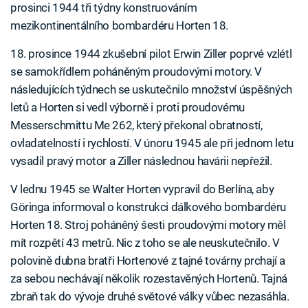
prosinci 1944 tři týdny konstruováním
mezikontinentálního bombardéru Horten 18.
18. prosince 1944 zkušební pilot Erwin Ziller poprvé vzlétl
se samokřídlem poháněným proudovými motory. V
následujících týdnech se uskutečnilo množství úspěšných
letů a Horten si vedl výborně i proti proudovému
Messerschmittu Me 262, který překonal obratností,
ovladatelností i rychlostí. V únoru 1945 ale při jednom letu
vysadil pravý motor a Ziller následnou havárii nepřežil.
V lednu 1945 se Walter Horten vypravil do Berlína, aby
Göringa informoval o konstrukci dálkového bombardéru
Horten 18. Stroj poháněný šesti proudovými motory měl
mít rozpětí 43 metrů. Nic z toho se ale neuskutečnilo. V
polovině dubna bratři Hortenové z tajné továrny prchají a
za sebou nechávají několik rozestavěných Hortenů. Tajná
zbraň tak do vývoje druhé světové války vůbec nezasáhla.