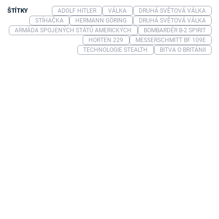
ŠTÍTKY
ADOLF HITLER
VÁLKA
DRUHÁ SVĚTOVÁ VÁLKA
STÍHAČKA
HERMANN GÖRING
DRUHÁ SVĚTOVÁ VÁLKA
ARMÁDA SPOJENÝCH STÁTŮ AMERICKÝCH
BOMBARDÉR B-2 SPIRIT
HORTEN 229
MESSERSCHMITT BF 109E
TECHNOLOGIE STEALTH
BITVA O BRITÁNII