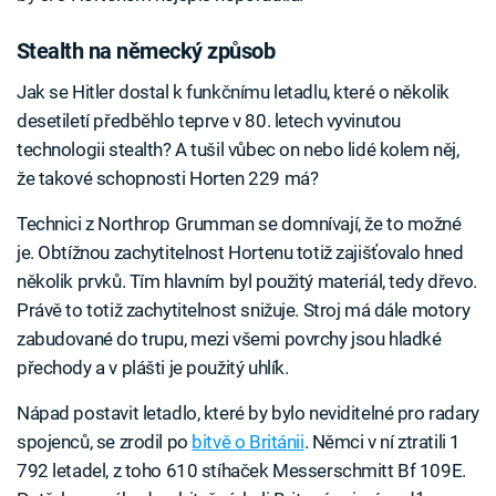
Stealth na německý způsob
Jak se Hitler dostal k funkčnímu letadlu, které o několik
desetiletí předběhlo teprve v 80. letech vyvinutou
technologii stealth? A tušil vůbec on nebo lidé kolem něj,
že takové schopnosti Horten 229 má?
Technici z Northrop Grumman se domnívají, že to možné
je. Obtížnou zachytitelnost Hortenu totiž zajišťovalo hned
několik prvků. Tím hlavním byl použitý materiál, tedy dřevo.
Právě to totiž zachytitelnost snižuje. Stroj má dále motory
zabudované do trupu, mezi všemi povrchy jsou hladké
přechody a v plášti je použitý uhlík.
Nápad postavit letadlo, které by bylo neviditelné pro radary
spojenců, se zrodil po
bitvě o Británii
. Němci v ní ztratili 1
792 letadel, z toho 610 stíhaček Messerschmitt Bf 109E.