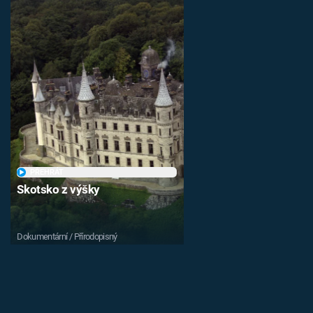
PŘEHRÁT
Skotsko z výšky
Dokumentární / Přírodopisný