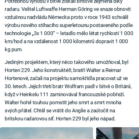
Potřebnou výhodu v bitvě získali Britové zejména díky
radaru. Velitel Luftwaffe Herman Göring ve snaze obnovit
vzdušnou nadvládu Německa proto v roce 1943 schválil
výrobu nového stíhacího superletounu postaveného podle
technologie „3x 1 000“ – letadlo mělo létat rychlostí 1 000
km/hod a na vzdálenost 1 000 kilometrů dopravit 1 000
kg pum.
Jediným projektem, který něco takového umožňoval, byl
Horten 229. Jeho konstruktéři, bratři Walter a Reimar
Hortenové, začali na projektu samokřídla pracovat už ve
30. letech. Jejich třetí bratr Wolfram padl v bitvě o Británii,
když v Heinkelu 111 zaminovával francouzské pobřeží.
Walter hořel touhou pomstít jeho smrt a smrt mnoha
svých přátel. Chtěl se vrátit do Anglie a zaútočit na
britskou radarovou síť. Horten 229 byl jeho nápad.