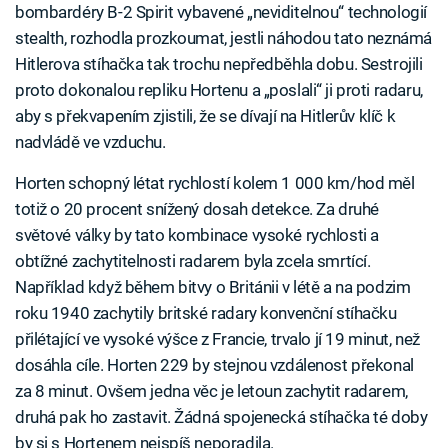
bombardéry B-2 Spirit vybavené „neviditelnou“ technologií
stealth, rozhodla prozkoumat, jestli náhodou tato neznámá
Hitlerova stíhačka tak trochu nepředběhla dobu. Sestrojili
proto dokonalou repliku Hortenu a „poslali“ ji proti radaru,
aby s překvapením zjistili, že se dívají na Hitlerův klíč k
nadvládě ve vzduchu.
Horten schopný létat rychlostí kolem 1 000 km/hod měl
totiž o 20 procent snížený dosah detekce. Za druhé
světové války by tato kombinace vysoké rychlosti a
obtížné zachytitelnosti radarem byla zcela smrtící.
Například když během bitvy o Británii v létě a na podzim
roku 1940 zachytily britské radary konvenční stíhačku
přilétající ve vysoké výšce z Francie, trvalo jí 19 minut, než
dosáhla cíle. Horten 229 by stejnou vzdálenost překonal
za 8 minut. Ovšem jedna věc je letoun zachytit radarem,
druhá pak ho zastavit. Žádná spojenecká stíhačka té doby
by si s Hortenem nejspíš neporadila.