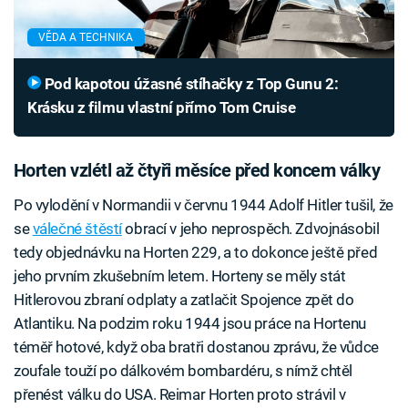
VĚDA A TECHNIKA
Pod kapotou úžasné stíhačky z Top Gunu 2:
Krásku z filmu vlastní přímo Tom Cruise
Horten vzlétl až čtyři měsíce před koncem války
Po vylodění v Normandii v červnu 1944 Adolf Hitler tušil, že
se
válečné štěstí
obrací v jeho neprospěch. Zdvojnásobil
tedy objednávku na Horten 229, a to dokonce ještě před
jeho prvním zkušebním letem. Horteny se měly stát
Hitlerovou zbraní odplaty a zatlačit Spojence zpět do
Atlantiku. Na podzim roku 1944 jsou práce na Hortenu
téměř hotové, když oba bratři dostanou zprávu, že vůdce
zoufale touží po dálkovém bombardéru, s nímž chtěl
přenést válku do USA. Reimar Horten proto strávil v