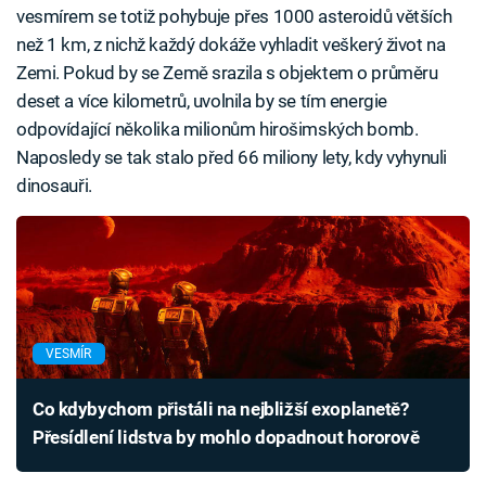
vesmírem se totiž pohybuje přes 1000 asteroidů větších
než 1 km, z nichž každý dokáže vyhladit veškerý život na
Zemi. Pokud by se Země srazila s objektem o průměru
deset a více kilometrů, uvolnila by se tím energie
odpovídající několika milionům hirošimských bomb.
Naposledy se tak stalo před 66 miliony lety, kdy vyhynuli
dinosauři.
VESMÍR
Co kdybychom přistáli na nejbližší exoplanetě?
Přesídlení lidstva by mohlo dopadnout hororově