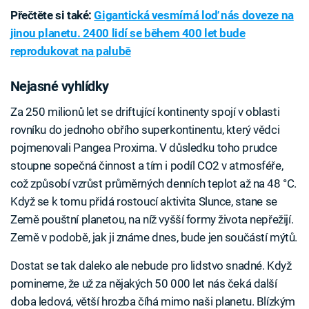
Přečtěte si také:
Gigantická vesmírná loď nás doveze na
jinou planetu. 2400 lidí se během 400 let bude
reprodukovat na palubě
Nejasné vyhlídky
Za 250 milionů let se driftující kontinenty spojí v oblasti
rovníku do jednoho obřího superkontinentu, který vědci
pojmenovali Pangea Proxima. V důsledku toho prudce
stoupne sopečná činnost a tím i podíl CO2 v atmosféře,
což způsobí vzrůst průměrných denních teplot až na 48 °C.
Když se k tomu přidá rostoucí aktivita Slunce, stane se
Země pouštní planetou, na níž vyšší formy života nepřežijí.
Země v podobě, jak ji známe dnes, bude jen součástí mýtů.
Dostat se tak daleko ale nebude pro lidstvo snadné. Když
pomineme, že už za nějakých 50 000 let nás čeká další
doba ledová, větší hrozba číhá mimo naši planetu. Blízkým