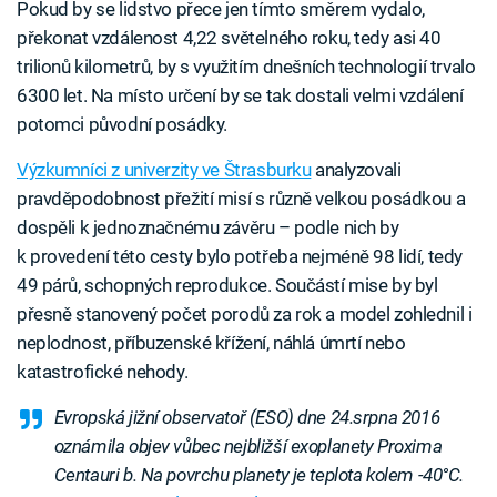
Pokud by se lidstvo přece jen tímto směrem vydalo,
překonat vzdálenost 4,22 světelného roku, tedy asi 40
trilionů kilometrů, by s využitím dnešních technologií trvalo
6300 let. Na místo určení by se tak dostali velmi vzdálení
potomci původní posádky.
Výzkumníci z univerzity ve Štrasburku
analyzovali
pravděpodobnost přežití misí s různě velkou posádkou a
dospěli k jednoznačnému závěru – podle nich by
k provedení této cesty bylo potřeba nejméně 98 lidí, tedy
49 párů, schopných reprodukce. Součástí mise by byl
přesně stanovený počet porodů za rok a model zohlednil i
neplodnost, příbuzenské křížení, náhlá úmrtí nebo
katastrofické nehody.
Evropská jižní observatoř (ESO) dne 24.srpna 2016
oznámila objev vůbec nejbližší exoplanety Proxima
Centauri b. Na povrchu planety je teplota kolem -40°C.