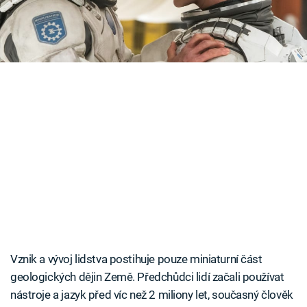
podle vědců zajistit přežití lidstva.
Časopis
Sledujte prima+
Přihlášení
Sledujte nás
Vznik a vývoj lidstva postihuje pouze miniaturní část
geologických dějin Země. Předchůdci lidí začali používat
nástroje a jazyk před víc než 2 miliony let, současný člověk