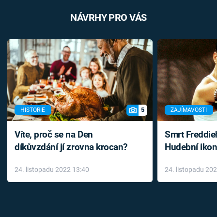
NÁVRHY PRO VÁS
5
HISTORIE
ZAJÍMAVOSTI
Víte, proč se na Den
Smrt Freddie
díkůvzdání jí zrovna krocan?
Hudební ikon
až do konce 
24. listopadu 2022 13:40
24. listopadu 20
léky