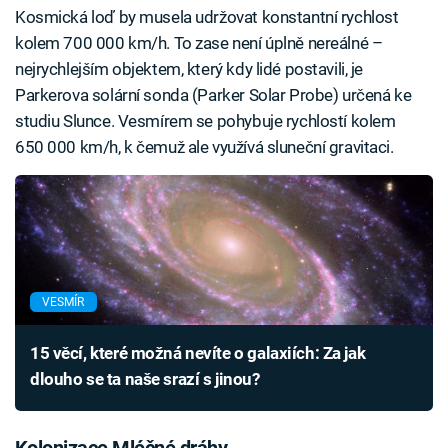
Kosmická loď by musela udržovat konstantní rychlost
kolem 700 000 km/h. To zase není úplně nereálné –
nejrychlejším objektem, který kdy lidé postavili, je
Parkerova solární sonda (Parker Solar Probe) určená ke
studiu Slunce. Vesmírem se pohybuje rychlostí kolem
650 000 km/h, k čemuž ale využívá sluneční gravitaci.
VESMÍR
15 věcí, které možná nevíte o galaxiích: Za jak
dlouho se ta naše srazí s jinou?