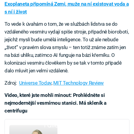
Exoplaneta připomíná Zemi, muže na ní existovat voda a
s ní i život
To vede k úvahám o tom, že ve službách lidstva se do
vzdáleného vesmíru vydají spíše stroje, případně bioroboti,
jejichž myslí bude umělá inteligence. To už ale nebude
„život“ v pravém slova smyslu – ten totiž známe zatím jen
na bázi uhlíku, zatímco AI funguje na bázi křemíku. O
kolonizaci vesmíru člověkem by se tak v tomto případě
dalo mluvit jen velmi vzdáleně.
Zdroj:
Universe Today
,
MIT Technology Review
Video, které jste mohli minout: Prohlédněte si
nejmodernější vesmírnou stanici. Má skleník a
centrifugu
Failed to fetch