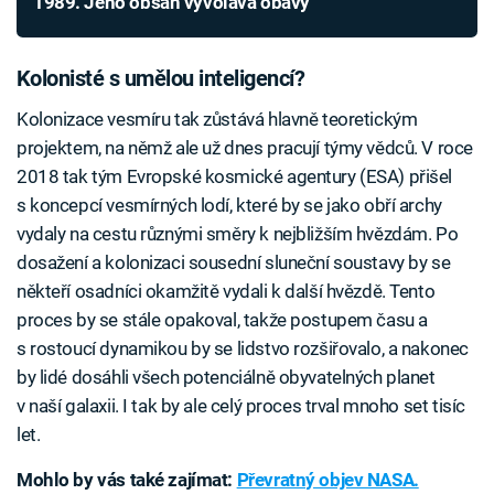
1989. Jeho obsah vyvolává obavy
Kolonisté s umělou inteligencí?
Kolonizace vesmíru tak zůstává hlavně teoretickým
projektem, na němž ale už dnes pracují týmy vědců. V roce
2018 tak tým Evropské kosmické agentury (ESA) přišel
s koncepcí vesmírných lodí, které by se jako obří archy
vydaly na cestu různými směry k nejbližším hvězdám. Po
dosažení a kolonizaci sousední sluneční soustavy by se
někteří osadníci okamžitě vydali k další hvězdě. Tento
proces by se stále opakoval, takže postupem času a
s rostoucí dynamikou by se lidstvo rozšiřovalo, a nakonec
by lidé dosáhli všech potenciálně obyvatelných planet
v naší galaxii. I tak by ale celý proces trval mnoho set tisíc
let.
Mohlo by vás také zajímat:
Převratný objev NASA.