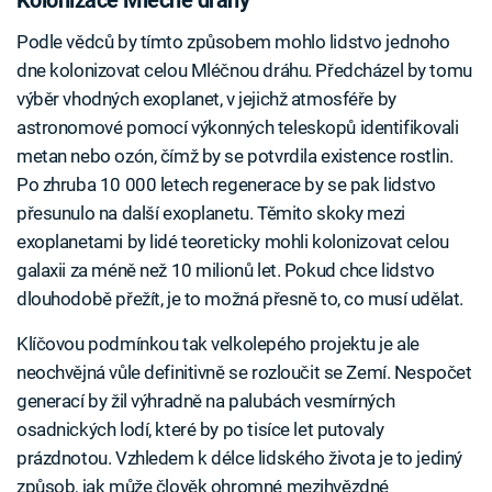
Kolonizace Mléčné dráhy
Podle vědců by tímto způsobem mohlo lidstvo jednoho
dne kolonizovat celou Mléčnou dráhu. Předcházel by tomu
výběr vhodných exoplanet, v jejichž atmosféře by
astronomové pomocí výkonných teleskopů identifikovali
metan nebo ozón, čímž by se potvrdila existence rostlin.
Po zhruba 10 000 letech regenerace by se pak lidstvo
přesunulo na další exoplanetu. Těmito skoky mezi
exoplanetami by lidé teoreticky mohli kolonizovat celou
galaxii za méně než 10 milionů let. Pokud chce lidstvo
dlouhodobě přežít, je to možná přesně to, co musí udělat.
Klíčovou podmínkou tak velkolepého projektu je ale
neochvějná vůle definitivně se rozloučit se Zemí. Nespočet
generací by žil výhradně na palubách vesmírných
osadnických lodí, které by po tisíce let putovaly
prázdnotou. Vzhledem k délce lidského života je to jediný
způsob, jak může člověk ohromné mezihvězdné