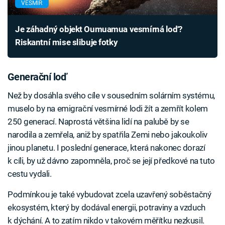
VESMÍR
Je záhadný objekt Oumuamua vesmírná loď?
Riskantní mise slibuje fotky
Generační loď
Než by dosáhla svého cíle v sousedním solárním systému,
muselo by na emigrační vesmírné lodi žít a zemřít kolem
250 generací. Naprostá většina lidí na palubě by se
narodila a zemřela, aniž by spatřila Zemi nebo jakoukoliv
jinou planetu. I poslední generace, která nakonec dorazí
k cíli, by už dávno zapomněla, proč se její předkové na tuto
cestu vydali.
Podmínkou je také vybudovat zcela uzavřený soběstačný
ekosystém, který by dodával energii, potraviny a vzduch
k dýchání. A to zatím nikdo v takovém měřítku nezkusil.