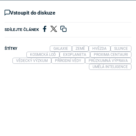
Vstoupit do diskuze
SDÍLEJTE ČLÁNEK
ŠTÍTKY
GALAXIE
ZEMĚ
HVĚZDA
SLUNCE
KOSMICKÁ LOĎ
EXOPLANETA
PROXIMA CENTAURI
VĚDECKÝ VÝZKUM
PŘÍRODNÍ VĚDY
PRŮZKUMNÁ VÝPRAVA
UMĚLÁ INTELIGENCE