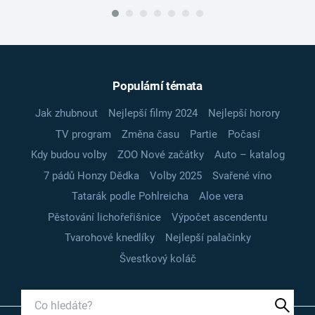
Populární témata
Jak zhubnout
Nejlepší filmy 2024
Nejlepší horory
TV program
Změna času
Partie
Počasí
Kdy budou volby
ZOO Nové začátky
Auto – katalog
7 pádů Honzy Dědka
Volby 2025
Svařené víno
Tatarák podle Pohlreicha
Aloe vera
Pěstování lichořeřišnice
Výpočet ascendentu
Tvarohové knedlíky
Nejlepší palačinky
Švestkový koláč