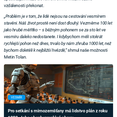
vzdálenosti překonat.
„Problém je v tom, že lidé nejsou na cestování vesmírem
stavěni. Náš život prostě není dost dlouhý. Vezměme 100 let
jako hrubé měřítko – s běžným pohonem se za sto let ve
vesmíru daleko nedostanete. I kdybychom měli stokrát
rychlejší pohon než dnes, trvalo by nám zhruba 1000 let, než
bychom doletěli k nejbližší hvězdě,“
shrnul naše možnosti
Metin Tolan.
VESMÍR
Pro setkání s mimozemšťany má lidstvo plán z roku