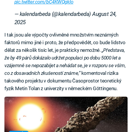
pic.twitter.com/bC4KWQgkIo
— kalendarbeda (@kalendarbeda)
August 24,
2025
I tak jsou ale výpočty ovlivněné množstvím neznámých
faktorů mimo jiné i proto, že předpovědět, co bude lidstvo
dělat za několik tisíc let, je prakticky nemožné.
„Představa,
že by 49 párů dokázalo udržet populaci po dobu 5000 let a
vzájemně se nepozabíjet a nehádat se, je v rozporu se vším,
co z dosavadních zkušeností známe,“
komentoval rizika
takového projektu v dokumentu Časoprostor teoretický
fyzik Metin Tolan z univerzity v německém Göttingenu.