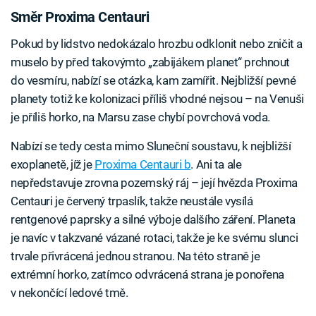
Směr Proxima Centauri
Pokud by lidstvo nedokázalo hrozbu odklonit nebo zničit a
muselo by před takovýmto „zabijákem planet“ prchnout
do vesmíru, nabízí se otázka, kam zamířit. Nejbližší pevné
planety totiž ke kolonizaci příliš vhodné nejsou – na Venuši
je příliš horko, na Marsu zase chybí povrchová voda.
Nabízí se tedy cesta mimo Sluneční soustavu, k nejbližší
exoplanetě, jíž je
Proxima Centauri b
. Ani ta ale
nepředstavuje zrovna pozemský ráj – její hvězda Proxima
Centauri je červený trpaslík, takže neustále vysílá
rentgenové paprsky a silné výboje dalšího záření. Planeta
je navíc v takzvané vázané rotaci, takže je ke svému slunci
trvale přivrácená jednou stranou. Na této straně je
extrémní horko, zatímco odvrácená strana je ponořena
v nekončící ledové tmě.