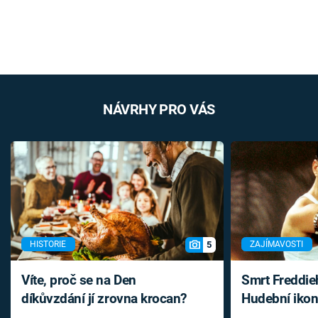
NÁVRHY PRO VÁS
5
HISTORIE
ZAJÍMAVOSTI
Víte, proč se na Den
Smrt Freddie
díkůvzdání jí zrovna krocan?
Hudební ikon
až do konce 