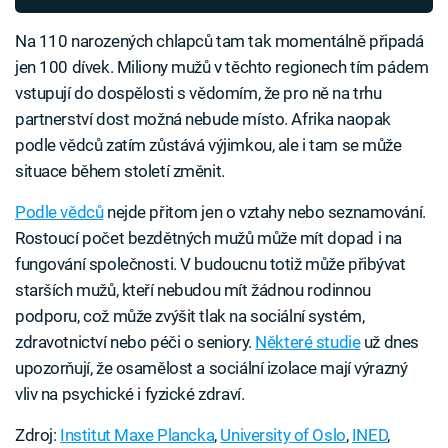
Na 110 narozených chlapců tam tak momentálně připadá
jen 100 dívek. Miliony mužů v těchto regionech tím pádem
vstupují do dospělosti s vědomím, že pro ně na trhu
partnerství dost možná nebude místo. Afrika naopak
podle vědců zatím zůstává výjimkou, ale i tam se může
situace během století změnit.
Podle vědců
nejde přitom jen o vztahy nebo seznamování.
Rostoucí počet bezdětných mužů může mít dopad i na
fungování společnosti. V budoucnu totiž může přibývat
starších mužů, kteří nebudou mít žádnou rodinnou
podporu, což může zvýšit tlak na sociální systém,
zdravotnictví nebo péči o seniory.
Některé studie
už dnes
upozorňují, že osamělost a sociální izolace mají výrazný
vliv na psychické i fyzické zdraví.
Zdroj:
Institut Maxe Plancka
,
University of Oslo
,
INED
,