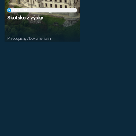
PŘEHRÁT
Skotsko z výšky
Přírodopisný / Dokumentární