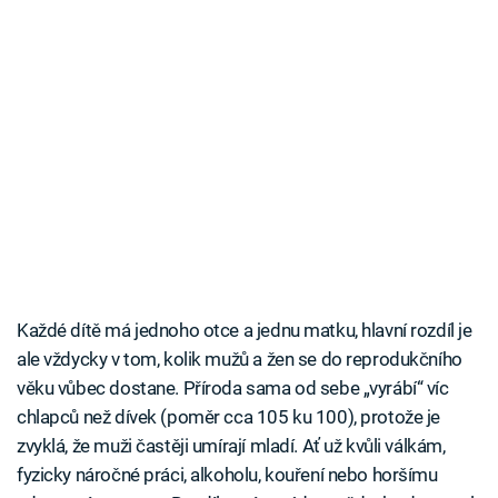
Každé dítě má jednoho otce a jednu matku, hlavní rozdíl je
ale vždycky v tom, kolik mužů a žen se do reprodukčního
věku vůbec dostane. Příroda sama od sebe „vyrábí“ víc
chlapců než dívek (poměr cca 105 ku 100), protože je
zvyklá, že muži častěji umírají mladí. Ať už kvůli válkám,
fyzicky náročné práci, alkoholu, kouření nebo horšímu