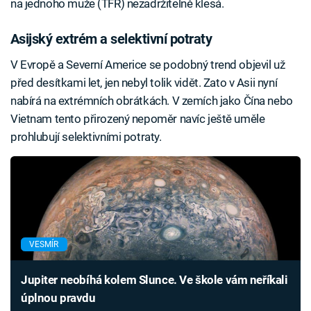
na jednoho muže (TFR) nezadržitelně klesá.
Asijský extrém a selektivní potraty
V Evropě a Severní Americe se podobný trend objevil už
před desítkami let, jen nebyl tolik vidět. Zato v Asii nyní
nabírá na extrémních obrátkách. V zemích jako Čína nebo
Vietnam tento přirozený nepoměr navíc ještě uměle
prohlubují selektivními potraty.
VESMÍR
Jupiter neobíhá kolem Slunce. Ve škole vám neříkali
úplnou pravdu