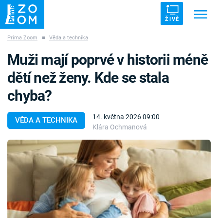
ŽIVĚ
Prima Zoom
■
Věda a technika
Trendy:
ZRÁDCI
UFO
DRUHÁ SVĚTOVÁ VÁLKA
Muži mají poprvé v historii méně
ZÁHADY
VETŘELCI DÁVNOVĚKU
dětí než ženy. Kde se stala
chyba?
14. května 2026 09:00
VĚDA A TECHNIKA
Klára Ochmanová
Témata
Témata
Pořady
TV Program