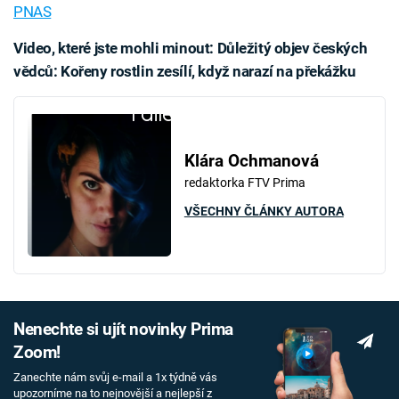
PNAS
Video, které jste mohli minout:
Důležitý objev českých
vědců: Kořeny rostlin zesílí, když narazí na překážku
Failed to fetch
Klára Ochmanová
redaktorka FTV Prima
VŠECHNY ČLÁNKY AUTORA
Nenechte si ujít novinky Prima
Zoom!
Zanechte nám svůj e-mail a 1x týdně vás
upozorníme na to nejnovější a nejlepší z