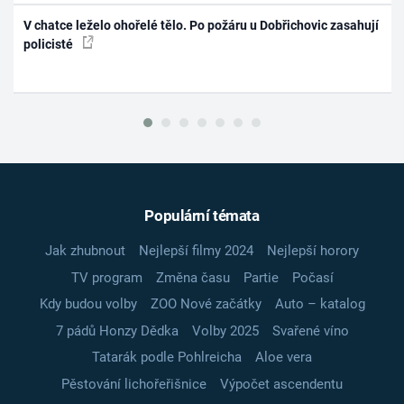
V chatce leželo ohořelé tělo. Po požáru u Dobřichovic zasahují
policisté
Populární témata
Jak zhubnout
Nejlepší filmy 2024
Nejlepší horory
TV program
Změna času
Partie
Počasí
Kdy budou volby
ZOO Nové začátky
Auto – katalog
7 pádů Honzy Dědka
Volby 2025
Svařené víno
Tatarák podle Pohlreicha
Aloe vera
Pěstování lichořeřišnice
Výpočet ascendentu