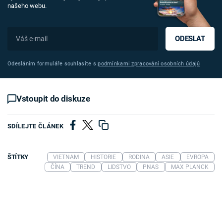
našeho webu.
ODESLAT
Odesláním formuláře souhlasíte s
podmínkami zpracování osobních údajů
Vstoupit do diskuze
SDÍLEJTE ČLÁNEK
ŠTÍTKY
VIETNAM
HISTORIE
RODINA
ASIE
EVROPA
ČÍNA
TREND
LIDSTVO
PNAS
MAX PLANCK