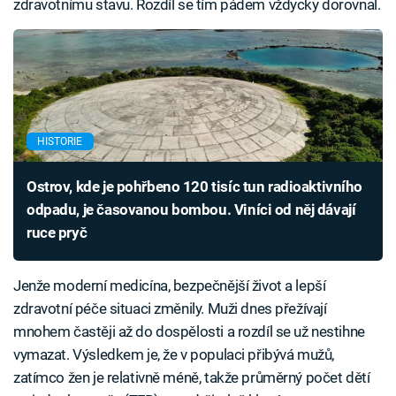
zdravotnímu stavu. Rozdíl se tím pádem vždycky dorovnal.
HISTORIE
Ostrov, kde je pohřbeno 120 tisíc tun radioaktivního
odpadu, je časovanou bombou. Viníci od něj dávají
ruce pryč
Jenže moderní medicína, bezpečnější život a lepší
zdravotní péče situaci změnily. Muži dnes přežívají
mnohem častěji až do dospělosti a rozdíl se už nestihne
vymazat. Výsledkem je, že v populaci přibývá mužů,
zatímco žen je relativně méně, takže průměrný počet dětí