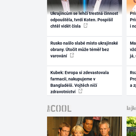
Ukrajincům se lehčí trestná činnost
Pri
odpouštěla, tvrdí Koten. Pospíšil
Pri
chtěl vidět čísla
i n
Rusko našlo slabé místo ukrajinské
Ma
obrany. Útočit může téměř bez
vž
varování
já,
Kubek: Evropa si zdevastovala
Ro
farmacii, nakupujeme v
Pr
Bangladéši. Vojtěch ničí
a 
zdravotnictví