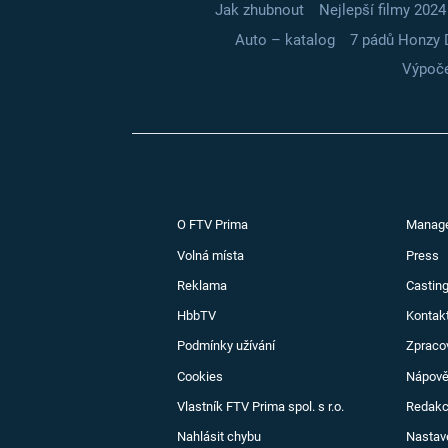
Jak zhubnout
Nejlepší filmy 2024
Auto – katalog
7 pádů Honzy 
Výpoče
O FTV Prima
Manag
Volná místa
Press
Reklama
Casting
HbbTV
Kontak
Podmínky užívání
Zpraco
Cookies
Nápov
Vlastník FTV Prima spol. s r.o.
Redak
Nahlásit chybu
Nastav