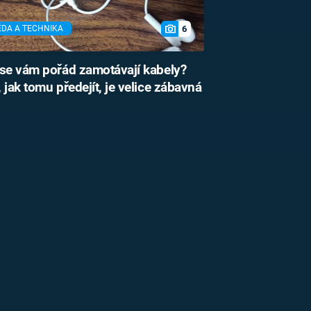
6
ĚDA A TECHNIKA
se vám pořád zamotávají kabely?
 jak tomu předejít, je velice zábavná