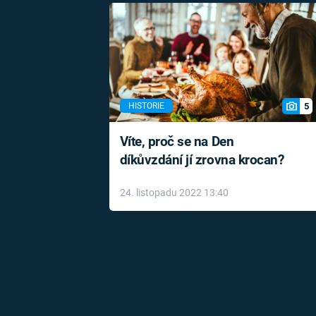
5
HISTORIE
Víte, proč se na Den
díkůvzdání jí zrovna krocan?
24. listopadu 2022 13:40