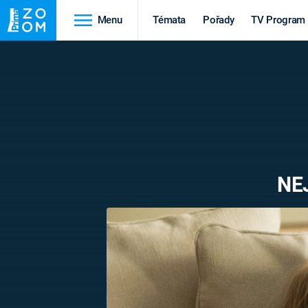
Menu
Témata
Pořady
TV Program
Cestování
Historie
HRADY A ZÁMKY
VIKINGOVÉ
HEDVÁBNÁ STEZKA
EPIDEMIE A
PANDEMIE
PŘÍRODA
NE
STAROVĚKÝ EGYPT
Druhá
Výročí
světová válka