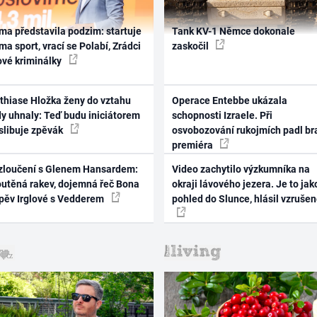
ma představila podzim: startuje
Tank KV-1 Němce dokonale
ma sport, vrací se Polabí, Zrádci
zaskočil
ové kriminálky
thiase Hložka ženy do vztahu
Operace Entebbe ukázala
dy uhnaly: Teď budu iniciátorem
schopnosti Izraele. Při
 slibuje zpěvák
osvobozování rukojmích padl br
premiéra
zloučení s Glenem Hansardem:
Video zachytilo výzkumníka na
outěná rakev, dojemná řeč Bona
okraji lávového jezera. Je to jak
zpěv Irglové s Vedderem
pohled do Slunce, hlásil vzruše