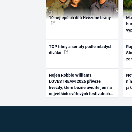
10 nejlepších dílů Hvězdné brány
Ma
hum
vy
TOP filmy a seriály podle mladých
Rap
diváků
Slo
ze
Nejen Robbie Williams.
No
LOVESTREAM 2026 přiveze
ním
hvězdy, které běžně uvidíte jen na
ja
největších světových festivalech