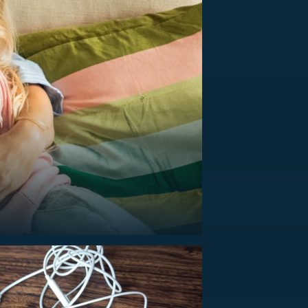
US
RSUS
ZE A