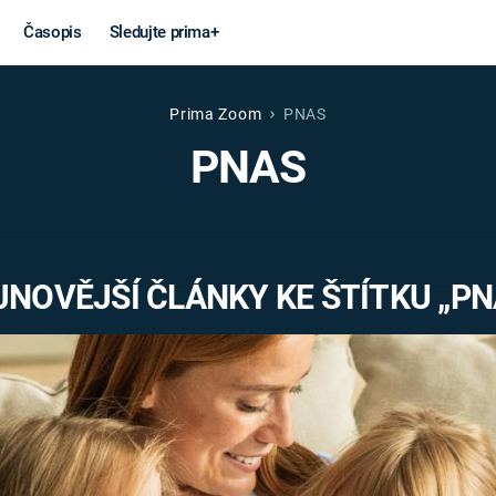
Časopis
Sledujte prima+
Prima Zoom
PNAS
Věda a
Války
PNAS
technika
STUDENÁ V
KORONAVIRUS
VÁLKA VE
VIETNAMU
VESMÍR
JNOVĚJŠÍ ČLÁNKY KE ŠTÍTKU „PN
VÁLEČNÉ FI
MARS
SERIÁLY
Záhady a
Zajímav
konspirace