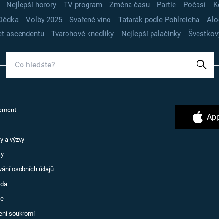
Nejlepší horory
TV program
Změna času
Partie
Počasí
K
Dědka
Volby 2025
Svařené víno
Tatarák podle Pohlreicha
Alo
t ascendentu
Tvarohové knedlíky
Nejlepší palačinky
Švestkov
ement
App
y a výzvy
ty
vání osobních údajů
ěda
ce
ení soukromí