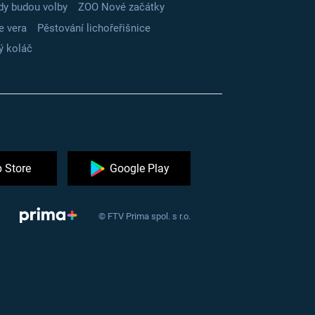
dy budou volby
ZOO Nové začátky
e vera
Pěstování lichořeřišnice
ý koláč
 Store
Google Play
© FTV Prima spol. s r.o.