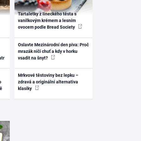
Tartaletky z lineckého těsta s
vanilkovým krémem a lesním
ovocem podle Bread Society
Oslavte Mezinárodní den piva: Proč
mrazák ničí chuť a kdy v horku
atr
vsadit na šnyt?
Mrkvové těstoviny bez lepku –
o
zdravá a originální alternativa
ně
klasiky