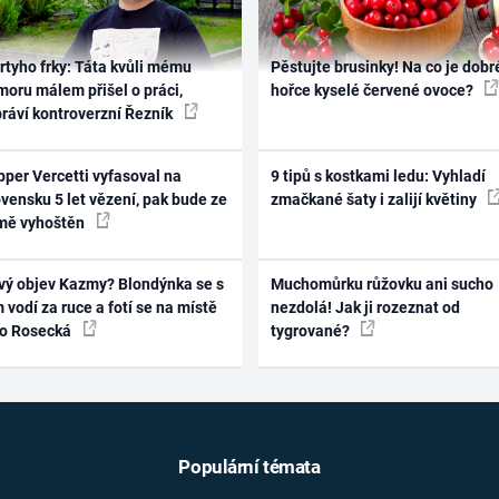
rtyho frky: Táta kvůli mému
Pěstujte brusinky! Na co je dobr
oru málem přišel o práci,
hořce kyselé červené ovoce?
práví kontroverzní Řezník
per Vercetti vyfasoval na
9 tipů s kostkami ledu: Vyhladí
vensku 5 let vězení, pak bude ze
zmačkané šaty i zalijí květiny
mě vyhoštěn
vý objev Kazmy? Blondýnka se s
Muchomůrku růžovku ani sucho
 vodí za ruce a fotí se na místě
nezdolá! Jak ji rozeznat od
ko Rosecká
tygrované?
Populární témata