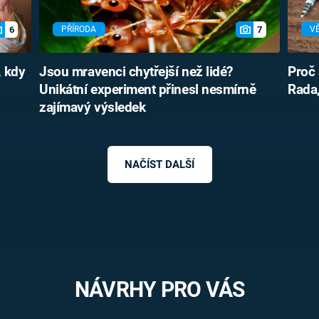
6
7
PŘÍRODA
V
, kdy
Jsou mravenci chytřejší než lidé?
Proč 
Unikátní experiment přinesl nesmírně
Rada,
zajímavý výsledek
NAČÍST DALŠÍ
NÁVRHY PRO VÁS