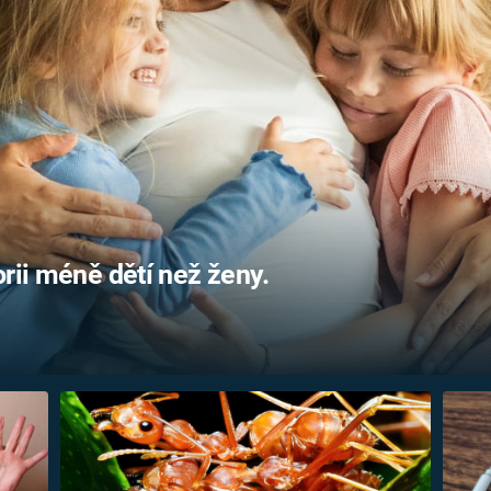
FILMY VERS
REALITA
UFO A
MIMOZEMŠŤANÉ
HORORY VE
REALITA
UTAJENÉ PŘÍBĚHY
ČESKÝCH DĚJIN
OPTICKÉ ILU
KLAMY
ALTERNATIVNÍ
HISTORIE
rii méně dětí než ženy.