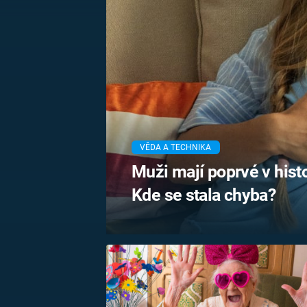
MARIE TEREZIE
ADOLF HITLER
NAPOLEON
BONAPARTE
ATENTÁT NA
REINHARDA
BRITSKÁ
HEYDRICHA
KRÁLOVSKÁ
RODINA
PRVNÍ SVĚTOVÁ
VÁLKA
VĚDA A TECHNIKA
Muži mají poprvé v histo
Kde se stala chyba?