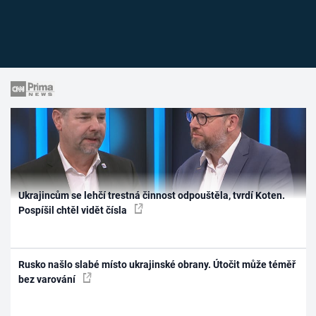
Ukrajincům se lehčí trestná činnost odpouštěla, tvrdí Koten.
Pospíšil chtěl vidět čísla
Rusko našlo slabé místo ukrajinské obrany. Útočit může téměř
bez varování