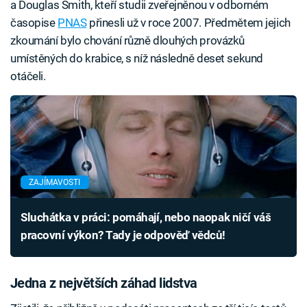
a Douglas Smith, kteří studii zveřejněnou v odborném
časopise
PNAS
přinesli už v roce 2007. Předmětem jejich
zkoumání bylo chování různě dlouhých provázků
umístěných do krabice, s níž následně deset sekund
otáčeli.
ZAJÍMAVOSTI
Sluchátka v práci: pomáhají, nebo naopak ničí váš
pracovní výkon? Tady je odpověď vědců!
Jedna z největších záhad lidstva