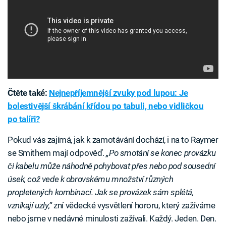
Čtěte také:
Nejnepříjemnější zvuky pod lupou: Je
bolestivější škrábání křídou po tabuli, nebo vidličkou
po talíři?
Pokud vás zajímá, jak k zamotávání dochází, i na to Raymer
se Smithem mají odpověď.
„Po smotání se konec provázku
či kabelu může náhodně pohybovat přes nebo pod sousední
úsek, což vede k obrovskému množství různých
propletených kombinací. Jak se provázek sám splétá,
vznikají uzly,“
zní vědecké vysvětlení hororu, který zažíváme
nebo jsme v nedávné minulosti zažívali. Každý. Jeden. Den.