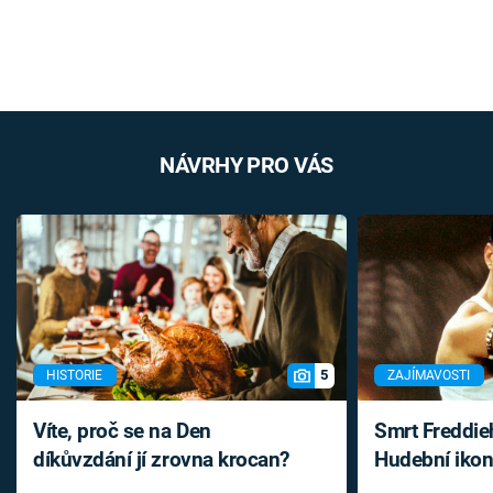
NÁVRHY PRO VÁS
5
HISTORIE
ZAJÍMAVOSTI
Víte, proč se na Den
Smrt Freddie
díkůvzdání jí zrovna krocan?
Hudební ikon
až do konce 