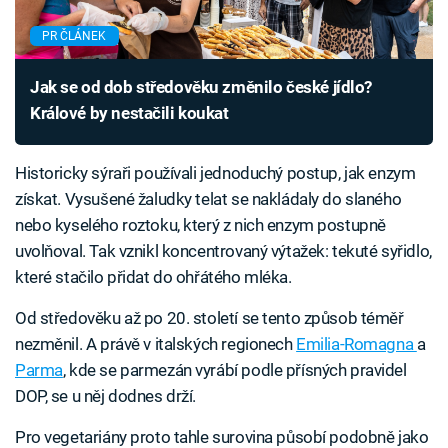
PR ČLÁNEK
Jak se od dob středověku změnilo české jídlo?
Králové by nestačili koukat
Historicky sýraři používali jednoduchý postup, jak enzym
získat. Vysušené žaludky telat se nakládaly do slaného
nebo kyselého roztoku, který z nich enzym postupně
uvolňoval. Tak vznikl koncentrovaný výtažek: tekuté syřidlo,
které stačilo přidat do ohřátého mléka.
Od středověku až po 20. století se tento způsob téměř
nezměnil. A právě v italských regionech
Emilia-Romagna
a
Parma
, kde se parmezán vyrábí podle přísných pravidel
DOP, se u něj dodnes drží.
Pro vegetariány proto tahle surovina působí podobně jako