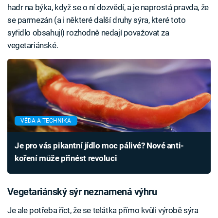
hadr na býka, když se o ní dozvědí, a je naprostá pravda, že
se parmezán (a i některé další druhy sýra, které toto
syřidlo obsahují) rozhodně nedají považovat za
vegetariánské.
VĚDA A TECHNIKA
Je pro vás pikantní jídlo moc pálivé? Nové anti-
koření může přinést revoluci
Vegetariánský sýr neznamená výhru
Je ale potřeba říct, že se telátka přímo kvůli výrobě sýra