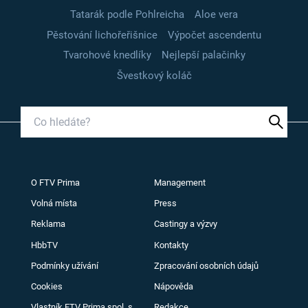
Tatarák podle Pohlreicha
Aloe vera
Pěstování lichořeřišnice
Výpočet ascendentu
Tvarohové knedlíky
Nejlepší palačinky
Švestkový koláč
O FTV Prima
Management
Volná místa
Press
Reklama
Castingy a výzvy
HbbTV
Kontakty
Podmínky užívání
Zpracování osobních údajů
Cookies
Nápověda
Vlastník FTV Prima spol. s
Redakce