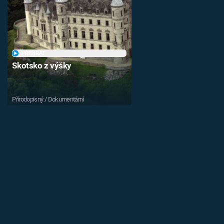
PŘEHRÁT
Skotsko z výšky
Přírodopisný / Dokumentární