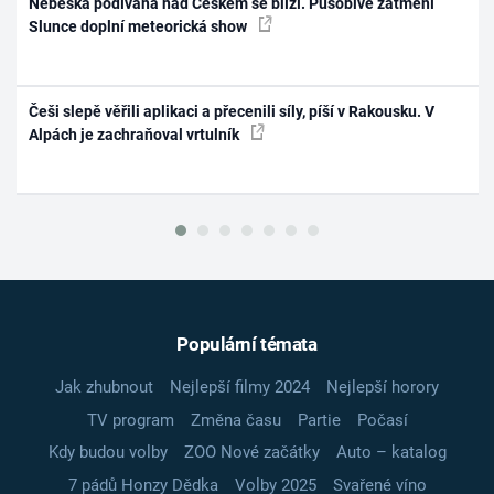
Nebeská podívaná nad Českem se blíží. Působivé zatmění
Slunce doplní meteorická show
Češi slepě věřili aplikaci a přecenili síly, píší v Rakousku. V
Alpách je zachraňoval vrtulník
Populární témata
Jak zhubnout
Nejlepší filmy 2024
Nejlepší horory
TV program
Změna času
Partie
Počasí
Kdy budou volby
ZOO Nové začátky
Auto – katalog
7 pádů Honzy Dědka
Volby 2025
Svařené víno