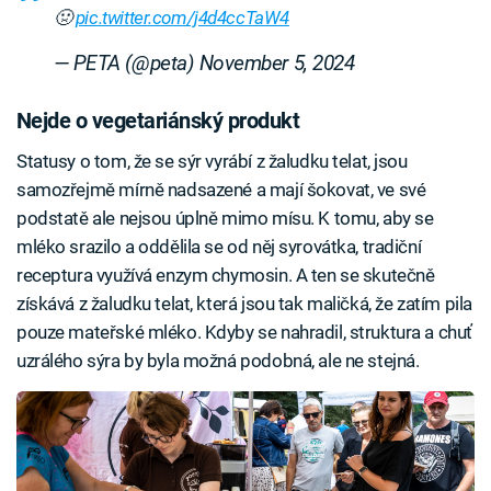
🤢
pic.twitter.com/j4d4ccTaW4
— PETA (@peta)
November 5, 2024
Nejde o vegetariánský produkt
Statusy o tom, že se sýr vyrábí z žaludku telat, jsou
samozřejmě mírně nadsazené a mají šokovat, ve své
podstatě ale nejsou úplně mimo mísu. K tomu, aby se
mléko srazilo a oddělila se od něj syrovátka, tradiční
receptura využívá enzym chymosin. A ten se skutečně
získává z žaludku telat, která jsou tak maličká, že zatím pila
pouze mateřské mléko. Kdyby se nahradil, struktura a chuť
uzrálého sýra by byla možná podobná, ale ne stejná.