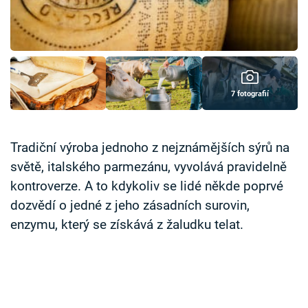
Časopis
Sledujte prima+
Přihlášení
7 fotografií
Sledujte nás
Tradiční výroba jednoho z nejznámějších sýrů na
světě, italského parmezánu, vyvolává pravidelně
kontroverze. A to kdykoliv se lidé někde poprvé
dozvědí o jedné z jeho zásadních surovin,
enzymu, který se získává z žaludku telat.