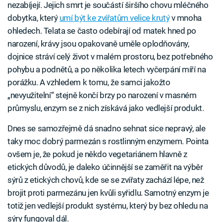
nezabíjejí. Jejich smrt je součástí širšího chovu mléčného
dobytka, který
umí být ke zvířatům velice krutý
v mnoha
ohledech. Telata se často odebírají od matek hned po
narození, krávy jsou opakovaně uměle oplodňovány,
dojnice stráví celý život v malém prostoru, bez potřebného
pohybu a podnětů, a po několika letech vyčerpání míří na
porážku. A vzhledem k tomu, že samci jakožto
„nevyužitelní“ stejně končí brzy po narození v masném
průmyslu, enzym se z nich získává jako vedlejší produkt.
Dnes se samozřejmě dá snadno sehnat sice nepravý, ale
taky moc dobrý parmezán s rostlinným enzymem. Pointa
ovšem je, že pokud je někdo vegetariánem hlavně z
etických důvodů, je daleko účinnější se zaměřit na výběr
sýrů z etických chovů, kde se se zvířaty zachází lépe, než
brojit proti parmezánu jen kvůli syřidlu. Samotný enzym je
totiž jen vedlejší produkt systému, který by bez ohledu na
sýry fungoval dál.