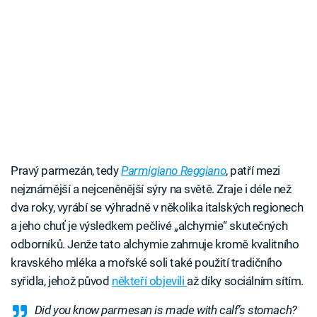
Pravý parmezán, tedy
Parmigiano Reggiano
, patří mezi
nejznámější a nejceněnější sýry na světě. Zraje i déle než
dva roky, vyrábí se výhradně v několika italských regionech
a jeho chuť je výsledkem pečlivé „alchymie“ skutečných
odborníků. Jenže tato alchymie zahrnuje kromě kvalitního
kravského mléka a mořské soli také použití tradičního
syřidla, jehož původ
někteří objevili
až díky sociálním sítím.
Did you know parmesan is made with calf’s stomach?