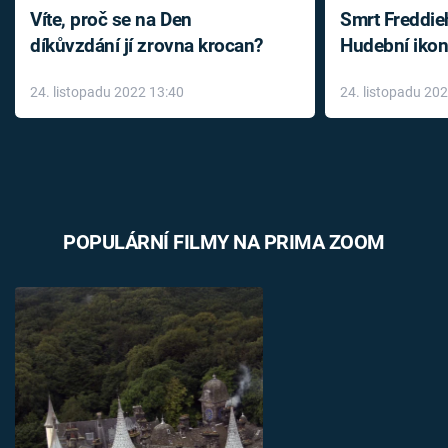
Víte, proč se na Den
Smrt Freddie
díkůvzdání jí zrovna krocan?
Hudební ikon
až do konce 
24. listopadu 2022 13:40
24. listopadu 20
léky
POPULÁRNÍ FILMY NA PRIMA ZOOM