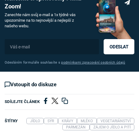
Zoom!
Zanechte nám svůj e-mail a 1x týdně vás
upozorníme na to nejnovější a nejlepší z
našeho webu.
ODESLAT
Odesláním formuláře souhlasíte s
podmínkami zpracování osobních údajů
Vstoupit do diskuze
SDÍLEJTE ČLÁNEK
ŠTÍTKY
JÍDLO
SÝR
KRÁVY
MLÉKO
VEGETARIÁNSTVÍ
PARMEZÁN
ZÁJEM O JÍDLO A PITÍ