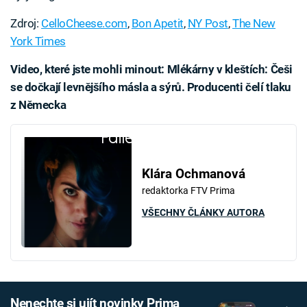
Zdroj:
CelloCheese.com
,
Bon Apetit
,
NY Post
,
The New
York Times
Video, které jste mohli minout: Mlékárny v kleštích: Češi
se dočkají levnějšího másla a sýrů. Producenti čelí tlaku
z Německa
Failed to fetch
Klára Ochmanová
redaktorka FTV Prima
VŠECHNY ČLÁNKY AUTORA
Nenechte si ujít novinky Prima