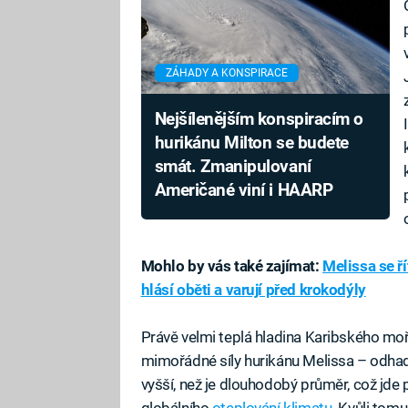
ZÁHADY A KONSPIRACE
Nejšílenějším konspiracím o
hurikánu Milton se budete
smát. Zmanipulovaní
Američané viní i HAARP
Mohlo by vás také zajímat:
Melissa se ř
hlásí oběti a varují před krokodýly
Právě velmi teplá hladina Karibského moře
mimořádné síly hurikánu Melissa – odhaduj
vyšší, než je dlouhodobý průměr, což jd