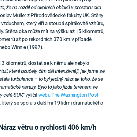
to, že na rozdíl od okolních oblaků v prostoru oka
oslav Müller z Přírodovědecké fakulty UK. Stěny
zduchem, který víří a stoupá spirálovitě vzhůru,
y. Stěna oka může mít na výšku až 15 kilometrů,
lometrů až po rekordních 370 km v případě
nebo Winnie (1997).
3 kilometrů, dostat se k němu ale nebylo
tulí, které bzučely čím dál intenzivněji, jak jsme se
ůstala turbulence – to byl jediný náznak toho, že se
matické nárazy. Bylo to jako jízda terénem ve
y celé SUV,“
vylíčil
webu The Washington Post
terý se spolu s dalšími 19 lidmi dramatického
Náraz větru o rychlosti 406 km/h