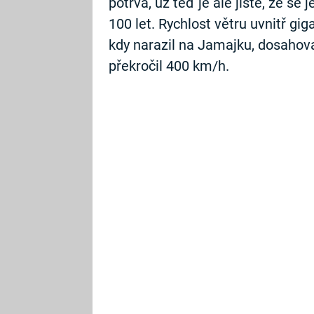
potrvá, už teď je ale jisté, že se
100 let. Rychlost větru uvnitř g
kdy narazil na Jamajku, dosahova
překročil 400 km/h.