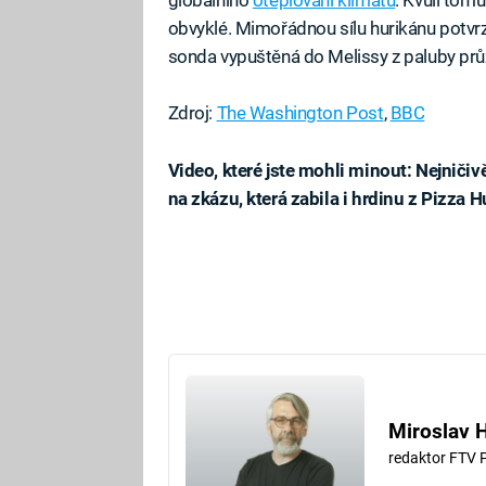
globálního
oteplování klimatu
. Kvůli tomu
obvyklé. Mimořádnou sílu hurikánu potvrzu
sonda vypuštěná do Melissy z paluby průz
Zdroj:
The Washington Post
,
BBC
Video, které jste mohli minout: Nejničivě
na zkázu, která zabila i hrdinu z Pizza H
Fa
Miroslav 
redaktor FTV 