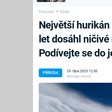
MARIE TEREZIE
vyhynuli
ADOLF HITLER
NAPOLEON
Prima Zoom
■
Příroda
BONAPARTE
ATENTÁT NA
Největší hurikán
REINHARDA
BRITSKÁ
HEYDRICHA
KRÁLOVSKÁ
let dosáhl ničivé
RODINA
PRVNÍ SVĚTOVÁ
VÁLKA
Podívejte se do 
29. října 2025 12:50
PŘÍRODA
Miroslav Honsů