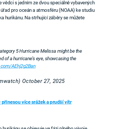
se vědci s jedním ze dvou speciálně vybavených
í úřad pro oceán a atmosféru (NOAA) ke studiu
oka hurikánu. Na strhující záběry se můžete
Category 5 Hurricane Melissa might be the
d of a hurricane’s eye, showcasing the
er.com/AEhj2g2Ban
rmwatch)
October 27, 2025
 přinesou více srážek a prudší vítr
 hurikánu se objevuje ve fázi plného vývoje