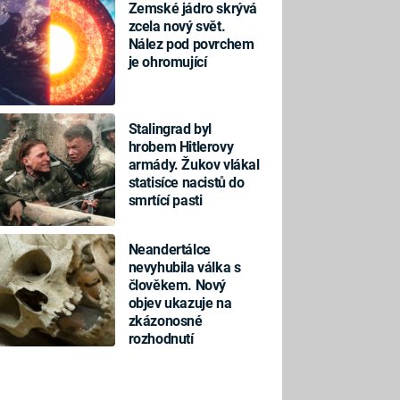
Zemské jádro skrývá
zcela nový svět.
Nález pod povrchem
je ohromující
Stalingrad byl
hrobem Hitlerovy
armády. Žukov vlákal
statisíce nacistů do
smrtící pasti
Neandertálce
nevyhubila válka s
člověkem. Nový
objev ukazuje na
zkázonosné
rozhodnutí