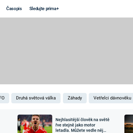
Časopis
Sledujte prima+
Věda a
Války
technika
STUDENÁ V
KORONAVIRUS
VÁLKA VE
VIETNAMU
VESMÍR
VÁLEČNÉ FI
MARS
SERIÁLY
FO
Druhá světová válka
Záhady
Vetřelci dávnověku
Nejhlasitější člověk na světě
Záhady a
Zajímav
řve stejně jako motor
letadla. Můžete vedle něj
konspirace