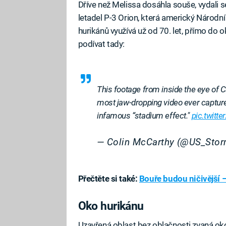
Dříve než Melissa dosáhla souše, vydali 
letadel P-3 Orion, která americký Národn
hurikánů využívá už od 70. let, přímo do 
podívat tady:
This footage from inside the eye of 
most jaw-dropping video ever capture
infamous “stadium effect."
pic.twitt
— Colin McCarthy (@US_Sto
Přečtěte si také:
Bouře budou ničivější –
Oko hurikánu
Uzavřená oblast bez oblačnosti zvaná oko