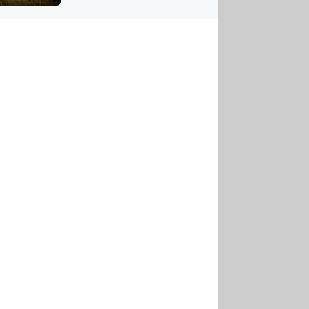
US
tornádem
RSUS
ZE A