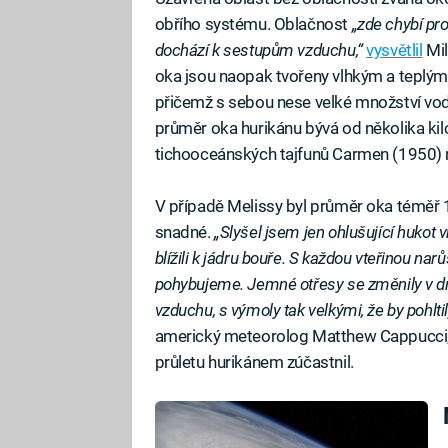
obřího systému. Oblačnost
„zde chybí pro
dochází k sestupům vzduchu,“
vysvětlil
Mil
oka jsou naopak tvořeny vlhkým a teplým v
přičemž s sebou nese velké množství vod
průměr oka hurikánu bývá od několika ki
tichooceánských tajfunů Carmen (1950) 
V případě Melissy byl průměr oka téměř 1
snadné.
„Slyšel jsem jen ohlušující hukot vr
blížili k jádru bouře. S každou vteřinou nar
pohybujeme. Jemné otřesy se změnily v dra
vzduchu, s výmoly tak velkými, že by pohltil
americký meteorolog Matthew Cappucci, k
průletu hurikánem zúčastnil.