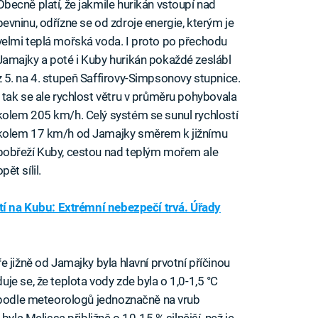
Obecně platí, že jakmile hurikán vstoupí nad
pevninu, odřízne se od zdroje energie, kterým je
velmi teplá mořská voda. I proto po přechodu
Jamajky a poté i Kuby hurikán pokaždé zeslábl
z 5. na 4. stupeň Saffirovy-Simpsonovy stupnice.
I tak se ale rychlost větru v průměru pohybovala
kolem 205 km/h. Celý systém se sunul rychlostí
kolem 17 km/h od Jamajky směrem k jižnímu
pobřeží Kuby, cestou nad teplým mořem ale
opět sílil.
ítí na Kubu: Extrémní nebezpečí trvá. Úřady
 jižně od Jamajky byla hlavní prvotní příčinou
e se, že teplota vody zde byla o 1,0-1,5 °C
e podle meteorologů jednoznačně na vrub