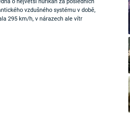
 jedná o největší hurikán za posledních
igantického vzdušného systému v době,
la 295 km/h, v nárazech ale vítr