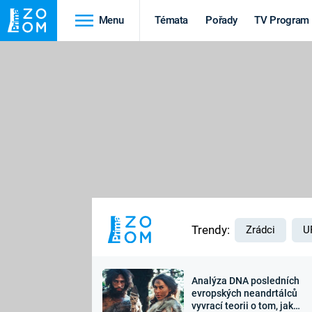
Menu
Témata
Pořady
TV Program
Cestování
Historie
HRADY A ZÁMKY
VIKINGOVÉ
HEDVÁBNÁ STEZKA
EPIDEMIE A
PANDEMIE
PŘÍRODA
STAROVĚKÝ EGYPT
Trendy:
Zrádci
U
Analýza DNA posledních
Druhá
Výročí
evropských neandrtálců
vyvrací teorii o tom, jak
světová válka