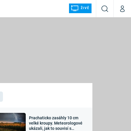
ŽIVĚ
Vyhledávání
Můj p
Prima+
ÁLKA
CNN Prima NEWS
Prima FRESH
Prima LIVING
LMY A
Prima Ženy
Prima LAJK
Prachaticko zasáhly 10 cm
osti
velké kroupy. Meteorologové
Sledujte nás
ukázali, jak to souvisí s