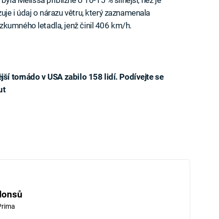
 byla Melissa přibližně o 10-15 % silnější, než je
je i údaj o nárazu větru, který zaznamenala
kumného letadla, jenž činil 406 km/h.
jší tornádo v USA zabilo 158 lidí. Podívejte se
ut
iled to fetch
Honsů
Prima