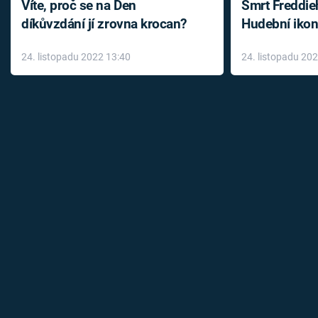
Víte, proč se na Den
Smrt Freddie
díkůvzdání jí zrovna krocan?
Hudební ikon
až do konce 
24. listopadu 2022 13:40
24. listopadu 20
léky