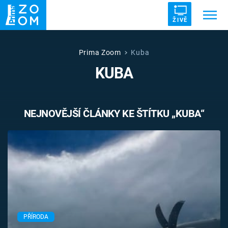
ŽIVĚ
Trendy:
ZRÁDCI
UFO
DRUHÁ SVĚTOVÁ VÁLKA
Prima Zoom
Kuba
KUBA
ZÁHADY
VETŘELCI DÁVNOVĚKU
NEJNOVĚJŠÍ ČLÁNKY KE ŠTÍTKU „KUBA“
Témata
Témata
Pořady
TV Program
PŘÍRODA