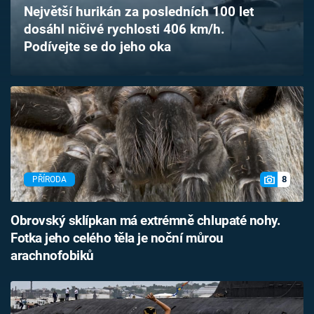
Největší hurikán za posledních 100 let
Časopis
dosáhl ničivé rychlosti 406 km/h.
Podívejte se do jeho oka
Sledujte prima+
Přihlášení
Sledujte nás
8
PŘÍRODA
Obrovský sklípkan má extrémně chlupaté nohy.
Fotka jeho celého těla je noční můrou
arachnofobiků