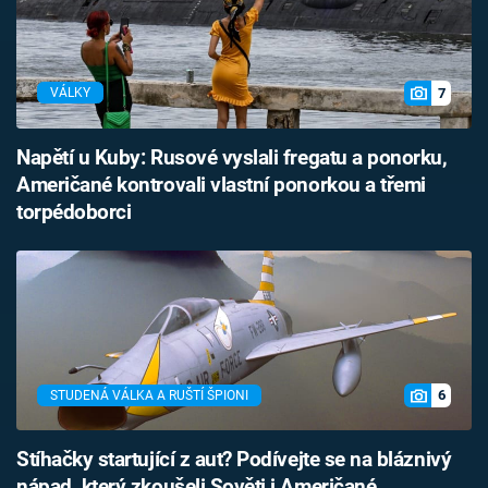
7
VÁLKY
Napětí u Kuby: Rusové vyslali fregatu a ponorku,
Američané kontrovali vlastní ponorkou a třemi
torpédoborci
6
STUDENÁ VÁLKA A RUŠTÍ ŠPIONI
Stíhačky startující z aut? Podívejte se na bláznivý
nápad, který zkoušeli Sověti i Američané