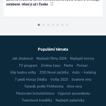
oslabené. Hlásí ji už i Česko
Populární témata
Jak zhubnout
Nejlepší filmy 2024
Nejlepší horory
TV program
Změna času
Partie
Počasí
Kdy budou volby
ZOO Nové začátky
Auto – katalog
7 pádů Honzy Dědka
Volby 2025
Svařené víno
Tatarák podle Pohlreicha
Aloe vera
Pěstování lichořeřišnice
Výpočet ascendentu
Tvarohové knedlíky
Nejlepší palačinky