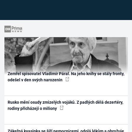
Zemřel spisovatel Vladimír Páral. Na jeho knihy se stály fronty,
odešel v den svých narozenin
Rusko mění osudy zmizelých vojáků. Z padlých dělá dezertéry,
rodiny přicházejí o miliony
Zákeřná kvasinka se šíří nemocnicemi, odolá lékům a ohrožuje