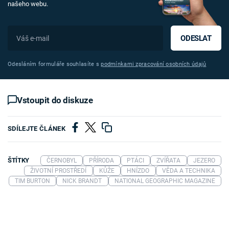
našeho webu.
ODESLAT
Odesláním formuláře souhlasíte s
podmínkami zpracování osobních údajů
Vstoupit do diskuze
SDÍLEJTE ČLÁNEK
ŠTÍTKY
ČERNOBYL
PŘÍRODA
PTÁCI
ZVÍŘATA
JEZERO
ŽIVOTNÍ PROSTŘEDÍ
KŮŽE
HNÍZDO
VĚDA A TECHNIKA
TIM BURTON
NICK BRANDT
NATIONAL GEOGRAPHIC MAGAZINE