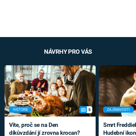
NÁVRHY PRO VÁS
5
HISTORIE
ZAJÍMAVOSTI
Víte, proč se na Den
Smrt Freddie
díkůvzdání jí zrovna krocan?
Hudební ikon