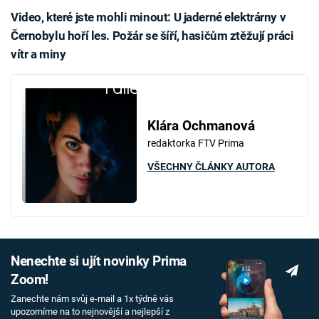
Video, které jste mohli minout: U jaderné elektrárny v
Černobylu hoří les. Požár se šíří, hasičům ztěžují práci
vítr a miny
Failed to fetch
Klára Ochmanová
redaktorka FTV Prima
VŠECHNY ČLÁNKY AUTORA
Nenechte si ujít novinky Prima
Zoom!
Zanechte nám svůj e-mail a 1x týdně vás
upozorníme na to nejnovější a nejlepší z