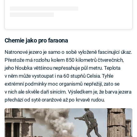
Chemie jako pro faraona
Natronové jezero je samo o sobě vyloženě fascinující úkaz.
Přestože má rozlohu kolem 850 kilometrů čtverečních,
jeho hloubka většinou nepřesahuje půl metru. Teplota
v něm může vystoupat i na 60 stupňů Celsia. Tyhle
extrémní podmínky moc organismů nepřežijí, zato se
v nich ale skvěle daří sinicím. Výsledkem je, že barva jezera
přechází od sytě oranžové až po krvavě rudou.