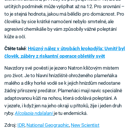
určitých podmínek může vyšplhat až na 12. Pro srovnání –
to je stejná hodnota, jakou má bělidlo pro domácnost. Pro
člověka by sice krátké namočení nebylo smrtelné, ale
agresivní chemikálie by vám způsobily vážné poleptání
kůže a očí.
Čtěte také
:
Hrůzný nález v útrobách krokodýla: Uvnitř byl
člověk, záběry z riskantní operace obletěly svět
Navzdory své pověsti je jezero Natron klíčovým místem
pro život. Je to hlavní hnízdiště ohroženého plameňáka
malého a díky horké vodě se k jejich hnízdům nedostane
žádný přirozený predátor. Plameňáci mají navíc speciálně
adaptovanou kůži na nohou, která odolává poleptání. A
v jezeře, i když jen na jeho okraji u přítoků, žije i jeden druh
ryby.
Alcolapia ndalalani
je tu endemická.
Zdroj:
IDR
,
National Geographic
,
New Scientist