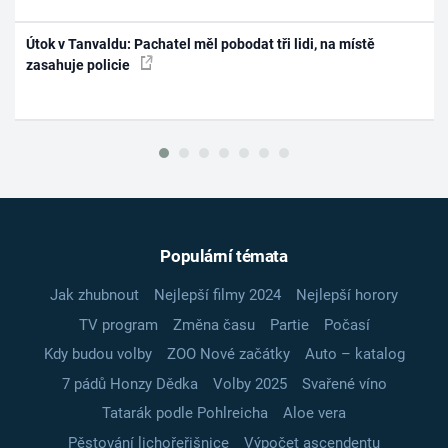
Útok v Tanvaldu: Pachatel měl pobodat tři lidi, na místě
zasahuje policie
Populární témata
Jak zhubnout
Nejlepší filmy 2024
Nejlepší horory
TV program
Změna času
Partie
Počasí
Kdy budou volby
ZOO Nové začátky
Auto – katalog
7 pádů Honzy Dědka
Volby 2025
Svařené víno
Tatarák podle Pohlreicha
Aloe vera
Pěstování lichořeřišnice
Výpočet ascendentu