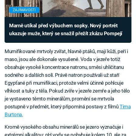
ZAJÍMAVOSTI
Marně utíkal před výbuchem sopky. Nový portrét
ukazuje muže, který se snažil přežít zkázu Pompejí
Mumifikované mrtvoly zvířat, hlavně ptáků, mají kůži, peří i
maso, jsou ale dokonale vysušené. Voda v jezeře totiž
obsahuje vysoké koncentrace natronu, směsi uhličitanu
sodného a dalších solí. Právě natron používali už staří
Egypťané při mumifikaci, protože velmi účinně pohlcuje
vlhkost a tuky z těla. Pokud zvíře v jezeře zemře a jeho tělo
je vystaveno těmto minerálům, promění se mrtvola
postupně v předmět, který připomíná postavy z filmů
Tima
Burtona.
Kromě vysokého obsahu minerálů se jezero vyznačuje i
extrémní alkalitou; pH vody se pohybuje kolem 10, ale za