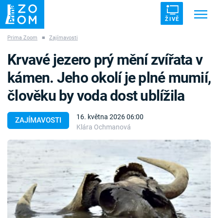
ŽIVĚ
Prima Zoom
■
Zajímavosti
Trendy:
ZRÁDCI
UFO
DRUHÁ SVĚTOVÁ VÁLKA
Krvavé jezero prý mění zvířata v
ZÁHADY
VETŘELCI DÁVNOVĚKU
kámen. Jeho okolí je plné mumií,
člověku by voda dost ublížila
16. května 2026 06:00
ZAJÍMAVOSTI
Klára Ochmanová
Témata
Témata
Pořady
TV Program