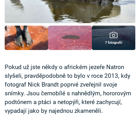
Časopis
Sledujte prima+
Přihlášení
7 fotografií
Sledujte nás
Pokud už jste někdy o africkém jezeře Natron
slyšeli, pravděpodobně to bylo v roce 2013, kdy
fotograf Nick Brandt poprvé zveřejnil svoje
snímky. Jsou černobílé s nahnědlým, hororovým
podtónem a ptáci a netopýři, které zachycují,
vypadají jako by najednou zkameněli.