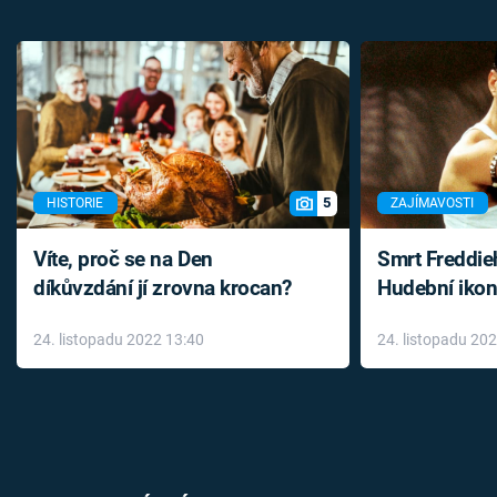
5
HISTORIE
ZAJÍMAVOSTI
Víte, proč se na Den
Smrt Freddie
díkůvzdání jí zrovna krocan?
Hudební ikon
až do konce 
24. listopadu 2022 13:40
24. listopadu 20
léky