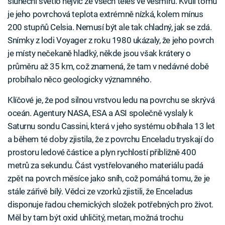
sluneční světlo nejvíc ze všech těles ve vesmíru. Kvůli tomu
je jeho povrchová teplota extrémně nízká, kolem mínus
200 stupňů Celsia. Nemusí být ale tak chladný, jak se zdá.
Snímky z lodi Voyager z roku 1980 ukázaly, že jeho povrch
je místy nečekaně hladký, někde jsou však krátery o
průměru až 35 km, což znamená, že tam v nedávné době
probíhalo něco geologicky významného.
Klíčové je, že pod silnou vrstvou ledu na povrchu se skrývá
oceán. Agentury NASA, ESA a ASI společně vyslaly k
Saturnu sondu Cassini, která v jeho systému obíhala 13 let
a během té doby zjistila, že z povrchu Enceladu tryskají do
prostoru ledové částice a plyn rychlostí přibližně 400
metrů za sekundu. Část vystřelovaného materiálu padá
zpět na povrch měsíce jako sníh, což pomáhá tomu, že je
stále zářivě bílý. Vědci ze vzorků zjistili, že Enceladus
disponuje řadou chemických složek potřebných pro život.
Měl by tam být oxid uhličitý, metan, možná trochu