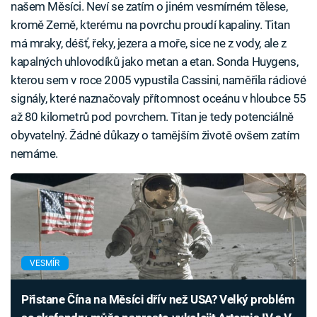
našem Měsíci. Neví se zatím o jiném vesmírném tělese,
kromě Země, kterému na povrchu proudí kapaliny. Titan
má mraky, déšť, řeky, jezera a moře, sice ne z vody, ale z
kapalných uhlovodíků jako metan a etan. Sonda Huygens,
kterou sem v roce 2005 vypustila Cassini, naměřila rádiové
signály, které naznačovaly přítomnost oceánu v hloubce 55
až 80 kilometrů pod povrchem. Titan je tedy potenciálně
obyvatelný. Žádné důkazy o tamějším životě ovšem zatím
nemáme.
VESMÍR
Přistane Čína na Měsíci dřív než USA? Velký problém