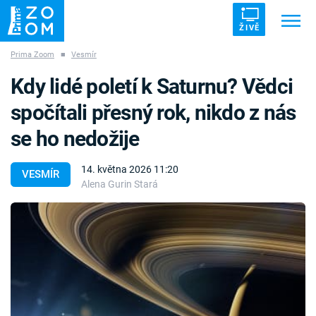
ŽIVĚ
Prima Zoom
■
Vesmír
Trendy:
ZRÁDCI
UFO
DRUHÁ SVĚTOVÁ VÁLKA
Kdy lidé poletí k Saturnu? Vědci
ZÁHADY
VETŘELCI DÁVNOVĚKU
spočítali přesný rok, nikdo z nás
se ho nedožije
14. května 2026 11:20
VESMÍR
Alena Gurin Stará
Témata
Témata
Pořady
TV Program