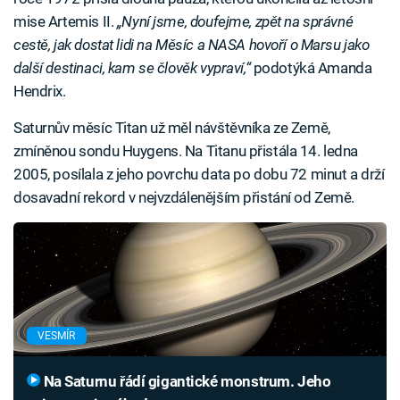
mise Artemis II.
„Nyní jsme, doufejme, zpět na správné
cestě, jak dostat lidi na Měsíc a NASA hovoří o Marsu jako
další destinaci, kam se člověk vypraví,“
podotýká Amanda
Hendrix.
Saturnův měsíc Titan už měl návštěvníka ze Země,
zmíněnou sondu Huygens. Na Titanu přistála 14. ledna
2005, posílala z jeho povrchu data po dobu 72 minut a drží
dosavadní rekord v nejvzdálenějším přistání od Země.
VESMÍR
Na Saturnu řádí gigantické monstrum. Jeho