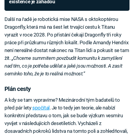
existence je záhadou
Další na řadě je robotická mise NASA s oktokoptérou
Dragonfly, která má na šest let trvající cestu k Titanu
vyrazit v roce 2028. Po přistání čekají Dragonfly tři roky
práce při průzkumu různých lokalit. Podle Amandy Hendrix
není nereálné dostat nakonec na Titan lidi a pokusit se tam
žít.
„Chceme summitem povzbudit komunitu k zamyšlení
nad tím, co je potřeba udělat a jaké jsou možnosti. A zasít
semínko toho, že je to reálná možnost.“
Plán cesty
A kdy se tam vypravíme? Mezinárodní tým badatelů to
před pár lety
spočítal
. Je to tedy jen teorie, ale nabízí
konkrétní představu o tom, jak se bude výzkum vesmíru
vyvíjet v následujících desetiletích. Vycházeli z
dosavadních pokroků lidstva na tomto poli a zohledňovali,