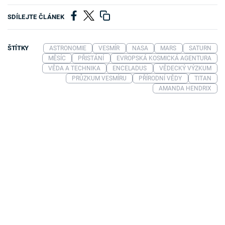
SDÍLEJTE ČLÁNEK
ŠTÍTKY
ASTRONOMIE
VESMÍR
NASA
MARS
SATURN
MĚSÍC
PŘISTÁNÍ
EVROPSKÁ KOSMICKÁ AGENTURA
VĚDA A TECHNIKA
ENCELADUS
VĚDECKÝ VÝZKUM
PRŮZKUM VESMÍRU
PŘÍRODNÍ VĚDY
TITAN
AMANDA HENDRIX