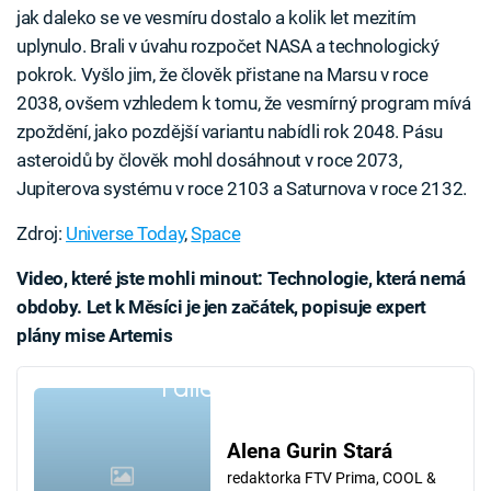
jak daleko se ve vesmíru dostalo a kolik let mezitím
uplynulo. Brali v úvahu rozpočet NASA a technologický
pokrok. Vyšlo jim, že člověk přistane na Marsu v roce
2038, ovšem vzhledem k tomu, že vesmírný program mívá
zpoždění, jako pozdější variantu nabídli rok 2048. Pásu
asteroidů by člověk mohl dosáhnout v roce 2073,
Jupiterova systému v roce 2103 a Saturnova v roce 2132.
Zdroj:
Universe Today
,
Space
Video, které jste mohli minout: Technologie, která nemá
obdoby. Let k Měsíci je jen začátek, popisuje expert
plány mise Artemis
Failed to fetch
Alena Gurin Stará
redaktorka FTV Prima, COOL &