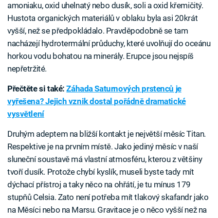
amoniaku, oxid uhelnatý nebo dusík, soli a oxid křemičitý.
Hustota organických materiálů v oblaku byla asi 20krát
vyšší, než se předpokládalo. Pravděpodobně se tam
nacházejí hydrotermální průduchy, které uvolňují do oceánu
horkou vodu bohatou na minerály. Erupce jsou nejspíš
nepřetržité.
Přečtěte si také:
Záhada Saturnových prstenců je
vyřešena? Jejich vznik dostal pořádně dramatické
vysvětlení
Druhým adeptem na bližší kontakt je největší měsíc Titan.
Respektive je na prvním místě. Jako jediný měsíc v naší
sluneční soustavě má vlastní atmosféru, kterou z většiny
tvoří dusík. Protože chybí kyslík, museli byste tady mít
dýchací přístroj a taky něco na ohřátí, je tu mínus 179
stupňů Celsia. Zato není potřeba mít tlakový skafandr jako
na Měsíci nebo na Marsu. Gravitace je o něco vyšší než na