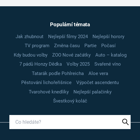
Populární témata
Jak zhubnout
Nejlepší filmy 2024
Nejlepší horory
TV program
Změna času
Partie
Počasí
Kdy budou volby
ZOO Nové začátky
Auto – katalog
7 pádů Honzy Dědka
Volby 2025
Svařené víno
Tatarák podle Pohlreicha
Aloe vera
Pěstování lichořeřišnice
Výpočet ascendentu
Tvarohové knedlíky
Nejlepší palačinky
Švestkový koláč