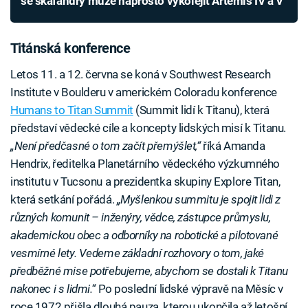
se skafandry může naprosto vykolejit Artemis IV a V
Titánská konference
Letos 11. a 12. června se koná v Southwest Research
Institute v Boulderu v americkém Coloradu konference
Humans to Titan Summit
(Summit lidí k Titanu), která
představí vědecké cíle a koncepty lidských misí k Titanu.
„Není předčasné o tom začít přemýšlet,“
říká Amanda
Hendrix, ředitelka Planetárního vědeckého výzkumného
institutu v Tucsonu a prezidentka skupiny Explore Titan,
která setkání pořádá.
„Myšlenkou summitu je spojit lidi z
různých komunit – inženýry, vědce, zástupce průmyslu,
akademickou obec a odborníky na robotické a pilotované
vesmírné lety. Vedeme základní rozhovory o tom, jaké
předběžné mise potřebujeme, abychom se dostali k Titanu
nakonec i s lidmi.“
Po poslední lidské výpravě na Měsíc v
roce 1972 přišla dlouhá pauza, kterou ukončila až letošní