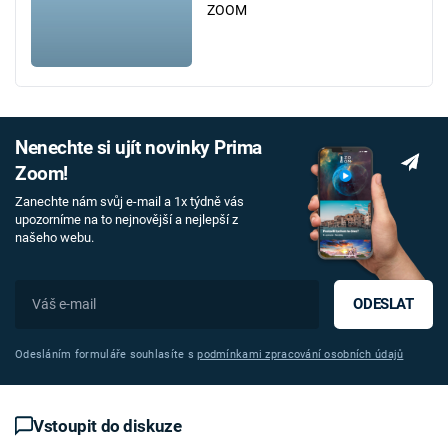
ZOOM
Nenechte si ujít novinky Prima
Zoom!
Zanechte nám svůj e-mail a 1x týdně vás
upozorníme na to nejnovější a nejlepší z
našeho webu.
ODESLAT
Odesláním formuláře souhlasíte s
podmínkami zpracování osobních údajů
Vstoupit do diskuze