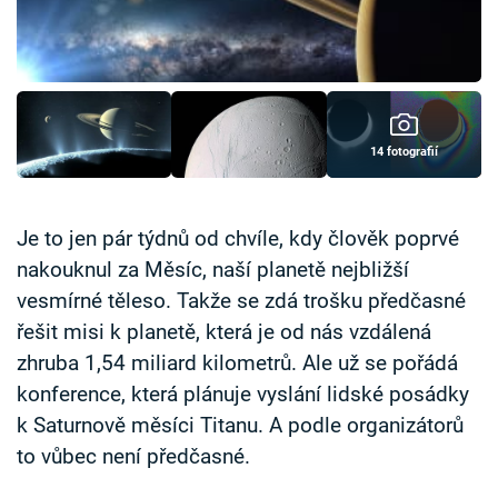
Časopis
Sledujte prima+
Přihlášení
14 fotografií
Sledujte nás
Je to jen pár týdnů od chvíle, kdy člověk poprvé
nakouknul za Měsíc, naší planetě nejbližší
vesmírné těleso. Takže se zdá trošku předčasné
řešit misi k planetě, která je od nás vzdálená
zhruba 1,54 miliard kilometrů. Ale už se pořádá
konference, která plánuje vyslání lidské posádky
k Saturnově měsíci Titanu. A podle organizátorů
to vůbec není předčasné.