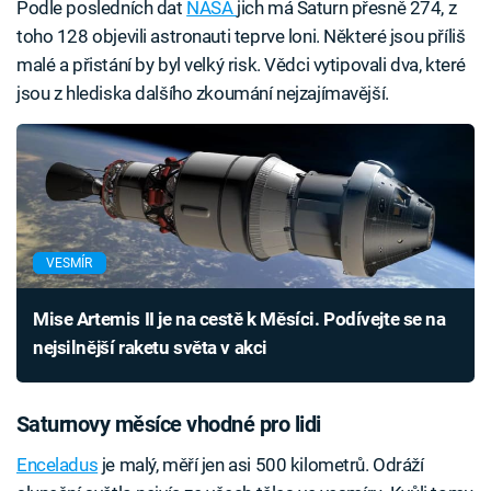
Podle posledních dat
NASA
jich má Saturn přesně 274, z
toho 128 objevili astronauti teprve loni. Některé jsou příliš
malé a přistání by byl velký risk. Vědci vytipovali dva, které
jsou z hlediska dalšího zkoumání nejzajímavější.
VESMÍR
Mise Artemis II je na cestě k Měsíci. Podívejte se na
nejsilnější raketu světa v akci
Saturnovy měsíce vhodné pro lidi
Enceladus
je malý, měří jen asi 500 kilometrů. Odráží