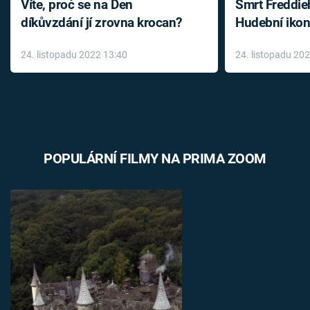
Víte, proč se na Den
Smrt Freddie
díkůvzdání jí zrovna krocan?
Hudební ikon
až do konce 
24. listopadu 2022 13:40
24. listopadu 20
léky
POPULÁRNÍ FILMY NA PRIMA ZOOM