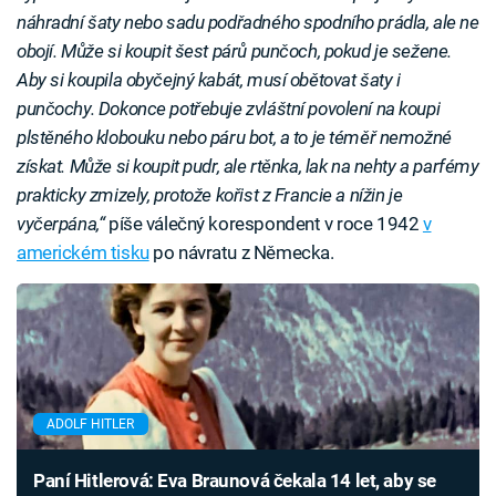
náhradní šaty nebo sadu podřadného spodního prádla, ale ne
obojí. Může si koupit šest párů punčoch, pokud je sežene.
Aby si koupila obyčejný kabát, musí obětovat šaty i
punčochy. Dokonce potřebuje zvláštní povolení na koupi
plstěného klobouku nebo páru bot, a to je téměř nemožné
získat. Může si koupit pudr, ale rtěnka, lak na nehty a parfémy
prakticky zmizely, protože kořist z Francie a nížin je
vyčerpána,“
píše válečný korespondent v roce 1942
v
americkém tisku
po návratu z Německa.
ADOLF HITLER
Paní Hitlerová: Eva Braunová čekala 14 let, aby se