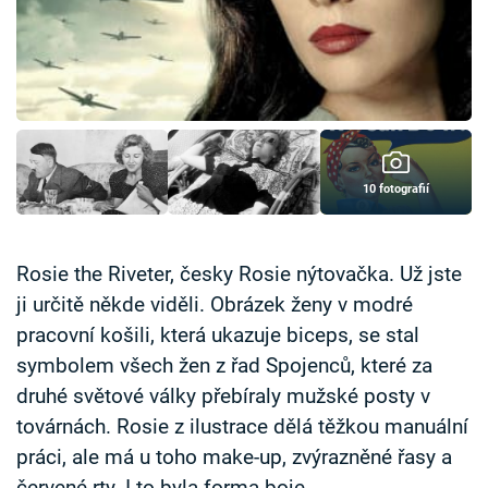
Časopis
Sledujte prima+
Přihlášení
10 fotografií
Sledujte nás
Rosie the Riveter, česky Rosie nýtovačka. Už jste
ji určitě někde viděli. Obrázek ženy v modré
pracovní košili, která ukazuje biceps, se stal
symbolem všech žen z řad Spojenců, které za
druhé světové války přebíraly mužské posty v
továrnách. Rosie z ilustrace dělá těžkou manuální
práci, ale má u toho make-up, zvýrazněné řasy a