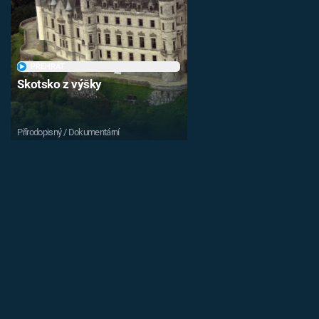
PŘEHRÁT
Skotsko z výšky
Přírodopisný / Dokumentární