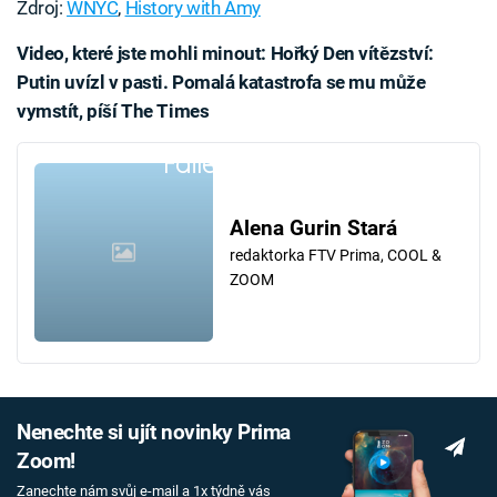
Zdroj:
WNYC
,
History with Amy
Video, které jste mohli minout: Hořký Den vítězství:
Putin uvízl v pasti. Pomalá katastrofa se mu může
vymstít, píší The Times
Failed to fetch
Alena Gurin Stará
redaktorka FTV Prima, COOL &
ZOOM
Nenechte si ujít novinky Prima
Zoom!
Zanechte nám svůj e-mail a 1x týdně vás