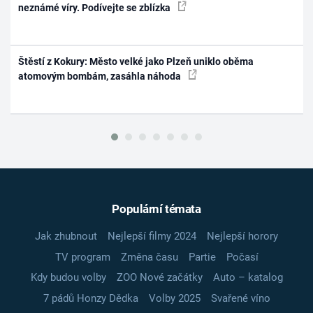
neznámé víry. Podívejte se zblízka
Štěstí z Kokury: Město velké jako Plzeň uniklo oběma
atomovým bombám, zasáhla náhoda
Populární témata
Jak zhubnout
Nejlepší filmy 2024
Nejlepší horory
TV program
Změna času
Partie
Počasí
Kdy budou volby
ZOO Nové začátky
Auto – katalog
7 pádů Honzy Dědka
Volby 2025
Svařené víno