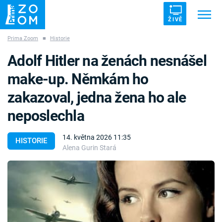
ŽIVĚ
Prima Zoom
■
Historie
Trendy:
ZRÁDCI
UFO
DRUHÁ SVĚTOVÁ VÁLKA
Adolf Hitler na ženách nesnášel
ZÁHADY
VETŘELCI DÁVNOVĚKU
make-up. Němkám ho
zakazoval, jedna žena ho ale
neposlechla
Témata
14. května 2026 11:35
HISTORIE
Alena Gurin Stará
Témata
Pořady
TV Program