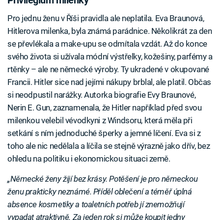
Pro jednu ženu v Říši pravidla ale neplatila. Eva Braunová,
Hitlerova milenka, byla známá parádnice. Několikrát za den
se převlékala a make-upu se odmítala vzdát. Až do konce
svého života si užívala módní výstřelky, kožešiny, parfémy a
rtěnky – ale ne německé výroby. Ty ukradené v okupované
Francii. Hitler sice nad jejími nákupy brblal, ale platil. Občas
si neodpustil narážky. Autorka biografie Evy Braunové,
Nerin E. Gun, zaznamenala, že Hitler například před svou
milenkou velebil vévodkyni z Windsoru, která měla při
setkání s ním jednoduché šperky a jemné líčení. Eva si z
toho ale nic nedělala a líčila se stejně výrazně jako dřív, bez
ohledu na politiku i ekonomickou situaci země.
„Německé ženy žijí bez krásy. Potěšení je pro německou
ženu prakticky neznámé. Příděl oblečení a téměř úplná
absence kosmetiky a toaletních potřeb jí znemožňují
vypadat atraktivně. Za jeden rok si může koupit jedny