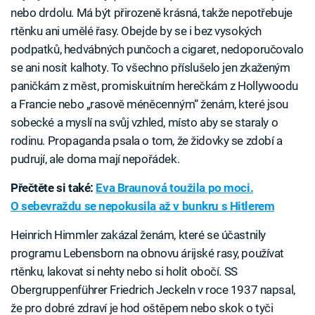
nebo drdolu. Má být přirozeně krásná, takže nepotřebuje
rtěnku ani umělé řasy. Obejde by se i bez vysokých
podpatků, hedvábných punčoch a cigaret, nedoporučovalo
se ani nosit kalhoty. To všechno příslušelo jen zkaženým
paničkám z měst, promiskuitním herečkám z Hollywoodu
a Francie nebo „rasově méněcenným“ ženám, které jsou
sobecké a myslí na svůj vzhled, místo aby se staraly o
rodinu. Propaganda psala o tom, že židovky se zdobí a
pudrují, ale doma mají nepořádek.
Přečtěte si také:
Eva Braunová toužila po moci.
O sebevraždu se nepokusila až v bunkru s Hitlerem
Heinrich Himmler zakázal ženám, které se účastnily
programu Lebensborn na obnovu árijské rasy, používat
rtěnku, lakovat si nehty nebo si holit obočí. SS
Obergruppenführer Friedrich Jeckeln v roce 1937 napsal,
že pro dobré zdraví je hod oštěpem nebo skok o tyči