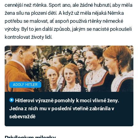
cennější než rtěnka. Sport ano, ale žádné hubnutí, aby měla
žena sílu na plození dětí. A když už měla nějaká Němka
potřebu se malovat, ať aspoň používá rtěnky německé
výroby. Byl to jen další způsob, jakým se nacisté pokoušeli
kontrolovat životy lidí.
ADOLF HITLER
Hitlerovi výrazně pomohly k moci vlivné ženy.
Jedna z nich mu v poslední vteřině zabránila v
sebevraždě
Privilegium milenky