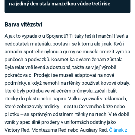
na jediný den stala manželkou vůdce třetí říše
Barva vítězství
A jak to vypadalo u Spojenců? Ti taky řešili finanční tíseň a
nedostatek materiálu, postavili se k tomu ale jinak. Kvůli
armádní spotřebě nylonu a gumy se musela omezit výroba
punčoch a podvazků. Kosmetika ovšem ženám zůstala.
Byla relativně levná a dostupná, takže se v její výrobě
pokračovalo. Prodejci se museli adaptovat na nové
podmínky, a když nemohli na rtěnky používat kovové obaly,
které byly potřeba ve válečném průmyslu, začali balit
rtěnky do plastu nebo papíru. Válku využívali v reklamách,
které zobrazovaly hrdinky ‒ sestru Červeného kříže nebo
pilotku ‒ se správným odstínem rtěnky na rtech. V té době
vznikly speciálně pro ženy v uniformách odstíny jako
Victory Red, Montezuma Red nebo Auxiliary Red.
Článek z