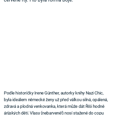
červené rty. I to byla forma boje.
Podle historičky Irene Günther, autorky knihy Nazi Chic,
byla ideálem německé ženy už před válkou silná, opálená,
zdravá a plodná venkovanka, která může dát Říši hodně
árijských dětí. Vlasy (nebarvené!) nosí stažené do copu