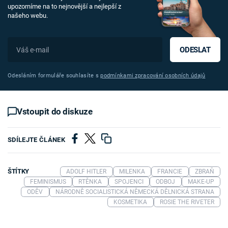
upozorníme na to nejnovější a nejlepší z
našeho webu.
ODESLAT
Odesláním formuláře souhlasíte s
podmínkami zpracování osobních údajů
Vstoupit do diskuze
SDÍLEJTE ČLÁNEK
ŠTÍTKY
ADOLF HITLER
MILENKA
FRANCIE
ZBRAŇ
FEMINISMUS
RTĚNKA
SPOJENCI
ODBOJ
MAKE-UP
ODĚV
NÁRODNĚ SOCIALISTICKÁ NĚMECKÁ DĚLNICKÁ STRANA
KOSMETIKA
ROSIE THE RIVETER