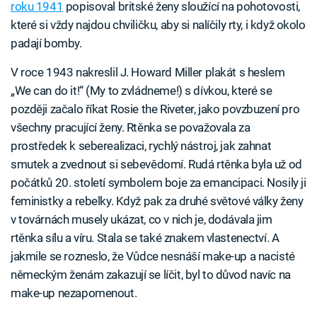
roku 1941
popisoval britské ženy sloužící na pohotovosti,
které si vždy najdou chviličku, aby si nalíčily rty, i když okolo
padají bomby.
V roce 1943 nakreslil J. Howard Miller plakát s heslem
„We can do it!“ (My to zvládneme!) s dívkou, které se
později začalo říkat Rosie the Riveter, jako povzbuzení pro
všechny pracující ženy. Rtěnka se považovala za
prostředek k seberealizaci, rychlý nástroj, jak zahnat
smutek a zvednout si sebevědomí. Rudá rtěnka byla už od
počátků 20. století symbolem boje za emancipaci. Nosily ji
feministky a rebelky. Když pak za druhé světové války ženy
v továrnách musely ukázat, co v nich je, dodávala jim
rtěnka sílu a víru. Stala se také znakem vlastenectví. A
jakmile se rozneslo, že Vůdce nesnáší make-up a nacisté
německým ženám zakazují se líčit, byl to důvod navíc na
make-up nezapomenout.