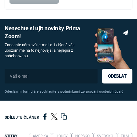
Nenechte si ujít novinky Prima
Zoom!
Zanechte nám svůj e-mail a 1x týdně vás
upozorníme na to nejnovější a nejlepší z
našeho webu.
ODESLAT
Odesláním formuláře souhlasíte s
podmínkami zpracování osobních údajů
SDÍLEJTE ČLÁNEK
ŠTÍTKY
AMERIKA
HOUBY
NORSKO
ŠVÉDSKO
FILM