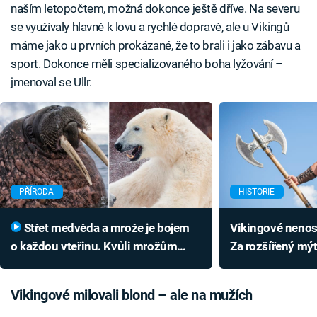
naším letopočtem, možná dokonce ještě dříve. Na severu
se využívaly hlavně k lovu a rychlé dopravě, ale u Vikingů
máme jako u prvních prokázané, že to brali i jako zábavu a
sport. Dokonce měli specializovaného boha lyžování –
jmenoval se Ullr.
PŘÍRODA
HISTORIE
Střet medvěda a mrože je bojem
Vikingové nenosil
o každou vteřinu. Kvůli mrožům
Za rozšířený mý
Vikingové opustili Grónsko
Prsten Nibelung
Vikingové milovali blond – ale na mužích