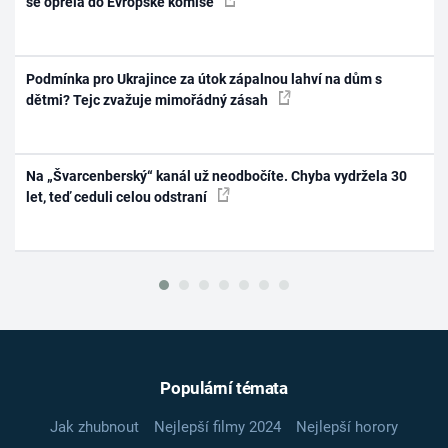
se opřela do Evropské komise
Podmínka pro Ukrajince za útok zápalnou lahví na dům s
dětmi? Tejc zvažuje mimořádný zásah
Na „Švarcenberský“ kanál už neodbočíte. Chyba vydržela 30
let, teď ceduli celou odstraní
Populární témata
Jak zhubnout
Nejlepší filmy 2024
Nejlepší horory