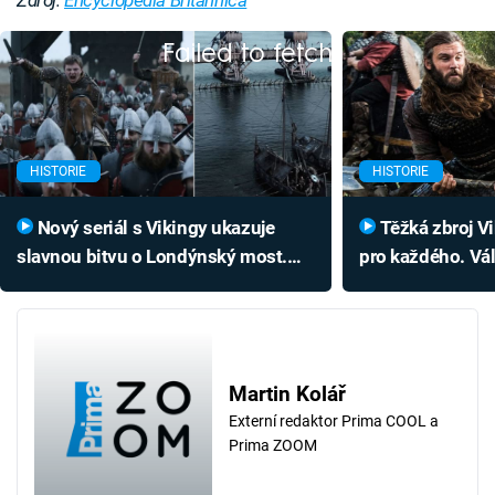
Failed to fetch
HISTORIE
HISTORIE
Nový seriál s Vikingy ukazuje
Těžká zbroj Vikingů nebyla
slavnou bitvu o Londýnský most.
pro každého. Vále
Strhli ho nájezdníci i ve skutečnosti?
něčím úplně jin
Martin Kolář
Externí redaktor Prima COOL a
Prima ZOOM