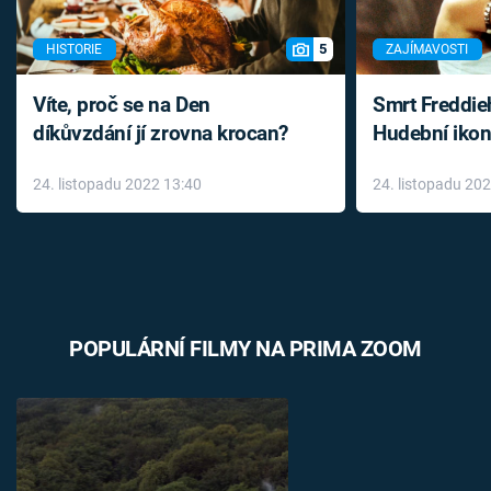
5
HISTORIE
ZAJÍMAVOSTI
Víte, proč se na Den
Smrt Freddie
díkůvzdání jí zrovna krocan?
Hudební ikon
až do konce 
24. listopadu 2022 13:40
24. listopadu 20
léky
POPULÁRNÍ FILMY NA PRIMA ZOOM