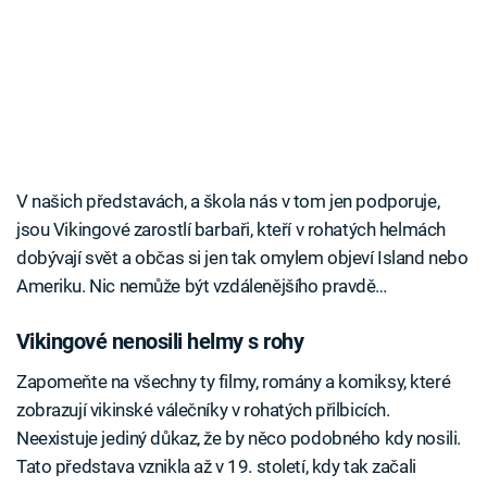
V našich představách, a škola nás v tom jen podporuje,
jsou Vikingové zarostlí barbaři, kteří v rohatých helmách
dobývají svět a občas si jen tak omylem objeví Island nebo
Ameriku. Nic nemůže být vzdálenějšího pravdě…
Vikingové nenosili helmy s rohy
Zapomeňte na všechny ty filmy, romány a komiksy, které
zobrazují vikinské válečníky v rohatých přilbicích.
Neexistuje jediný důkaz, že by něco podobného kdy nosili.
Tato představa vznikla až v 19. století, kdy tak začali