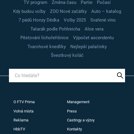
TV program
Změna času
Partie
Počasí
Kdy budou volby
ZOO Nové začátky
Auto – katalog
7 pádů Honzy Dědka
Volby 2025
Svařené víno
Tatarák podle Pohlreicha
Aloe vera
Pěstování lichořeřišnice
Výpočet ascendentu
Tvarohové knedlíky
Nejlepší palačinky
Švestkový koláč
O FTV Prima
Management
Volná místa
Press
Reklama
Castingy a výzvy
HbbTV
Kontakty