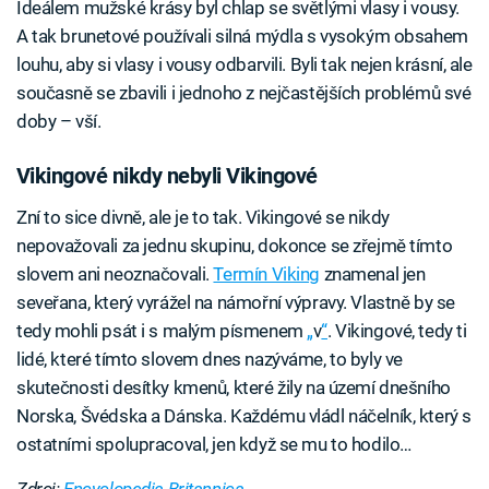
Ideálem mužské krásy byl chlap se světlými vlasy i vousy.
A tak brunetové používali silná mýdla s vysokým obsahem
louhu, aby si vlasy i vousy odbarvili. Byli tak nejen krásní, ale
současně se zbavili i jednoho z nejčastějších problémů své
doby – vší.
Vikingové nikdy nebyli Vikingové
Zní to sice divně, ale je to tak. Vikingové se nikdy
nepovažovali za jednu skupinu, dokonce se zřejmě tímto
slovem ani neoznačovali.
Termín Viking
znamenal jen
seveřana, který vyrážel na námořní výpravy. Vlastně by se
tedy mohli psát i s malým písmenem
„
v
“
. Vikingové, tedy ti
lidé, které tímto slovem dnes nazýváme, to byly ve
skutečnosti desítky kmenů, které žily na území dnešního
Norska, Švédska a Dánska. Každému vládl náčelník, který s
ostatními spolupracoval, jen když se mu to hodilo…
Zdroj:
Encyclopedia Britannica