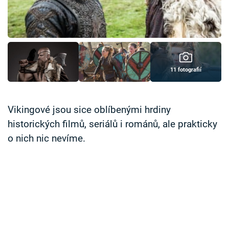
Časopis
Sledujte prima+
Přihlášení
11 fotografií
Sledujte nás
Vikingové jsou sice oblíbenými hrdiny
historických filmů, seriálů i románů, ale prakticky
o nich nic nevíme.