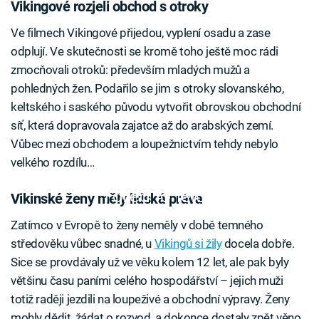
Vikingové rozjeli obchod s otroky
Ve filmech Vikingové přijedou, vyplení osadu a zase
odplují. Ve skutečnosti se kromě toho ještě moc rádi
zmocňovali otroků: především mladých mužů a
pohledných žen. Podařilo se jim s otroky slovanského,
keltského i saského původu vytvořit obrovskou obchodní
síť, která dopravovala zajatce až do arabských zemí.
Vůbec mezi obchodem a loupežnictvím tehdy nebylo
velkého rozdílu…
Failed to fetch
Vikinské ženy měly lidská práva
Zatímco v Evropě to ženy neměly v době temného
středověku vůbec snadné, u
Vikingů si žily
docela dobře.
Sice se provdávaly už ve věku kolem 12 let, ale pak byly
většinu času paními celého hospodářství – jejich muži
totiž raději jezdili na loupeživé a obchodní výpravy. Ženy
mohly dědit, žádat o rozvod, a dokonce dostaly zpět věno,