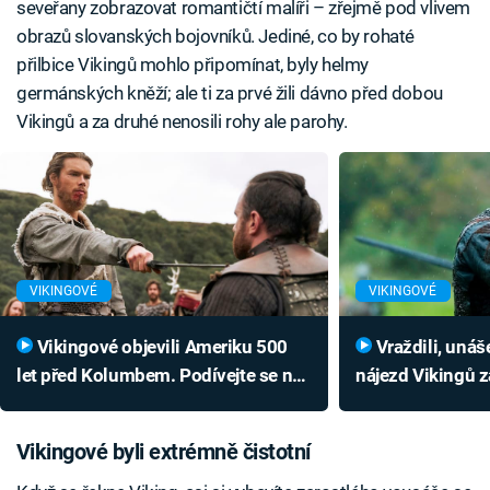
seveřany zobrazovat romantičtí malíři – zřejmě pod vlivem
obrazů slovanských bojovníků. Jediné, co by rohaté
přilbice Vikingů mohlo připomínat, byly helmy
germánských kněží; ale ti za prvé žili dávno před dobou
Vikingů a za druhé nenosili rohy ale parohy.
VIKINGOVÉ
VIKINGOVÉ
Vikingové objevili Ameriku 500
Vraždili, unášeli a ničili. Drtivý
let před Kolumbem. Podívejte se na
nájezd Vikingů z
jasné důkazy
oběti neměly ša
Vikingové byli extrémně čistotní