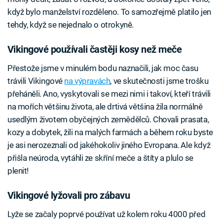
když bylo manželství rozděleno. To samozřejmě platilo jen
tehdy, když se nejednalo o otrokyně.
Vikingové používali častěji kosy než meče
Přestože jsme v minulém bodu naznačili, jak moc času
trávili Vikingové
na výpravách
, ve skutečnosti jsme trošku
přeháněli. Ano, vyskytovali se mezi nimi i takoví, kteří trávili
na mořích většinu života, ale drtivá většina žila normálně
usedlým životem obyčejných zemědělců. Chovali prasata,
kozy a dobytek, žili na malých farmách a během roku byste
je asi nerozeznali od jakéhokoliv jiného Evropana. Ale když
přišla neúroda, vytáhli ze skříní meče a štíty a plulo se
plenit!
Vikingové lyžovali pro zábavu
Lyže se začaly poprvé používat už kolem roku 4000 před