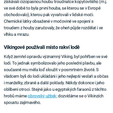
získávali cizopasnou houbu troudnatce kopytovitého (m.j.
ve své době to byla první houba, se kterou se v Evropě
obchodovalo), kterou pak vyvařovali v lidské moči.
Chemické látky obsažené v močovině ve spojení s
troudem z houby zaručovaly, že oheň půjde rozdělat i ve
vlhku a mrazu.
Vikingové používali místo rakví lodě
Když zemřel opravdu významný Viking, byl pohřben ve své
lodi. To jednak symbolizovalo jeho poslední plavbu, ale
současně mu měla loď sloužit v posmrtném životě. S
vládcem byli do lodi ukládáni i jeho nejlepší veslaři a občas
i manželky, zbraně a další poklady. Někdy dokonce i jeho
oblíbení otroci. Stejně jako u egyptských faraonů z těchto
hrobů máme
obrovský užitek:
dozvídáme se o Vikinzích
spoustu zajímavého.