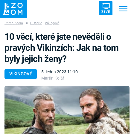
ŽIVĚ
Prima Zoom
■
Historie
Vikingové
Trendy:
ZRÁDCI
UFO
DRUHÁ SVĚTOVÁ VÁLKA
10 věcí, které jste nevěděli o
ZÁHADY
VETŘELCI DÁVNOVĚKU
pravých Vikinzích: Jak na tom
byly jejich ženy?
5. ledna 2023 11:10
VIKINGOVÉ
Martin Kolář
Témata
Témata
Pořady
TV Program