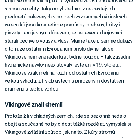
Když se řekne Viking, asi si vybavíte zarostlého vousáče se
špínou za nehty. Taky omyl. Jedním z nejčastějších
předmětů nalezených v hrobech významných vikinských
válečníků jsou kosmetické pomůcky: hřebeny, břitvy i
pinzety jsou jasným důkazem, že se severští bojovníci
starali pečlivě o vousy a vlasy. Máme také písemné důkazy
o tom, že ostatním Evropanům přišlo divné, jak se
Vikingové nejméně jedenkrát týdně koupou – tak zásadní
hygienické návyky neexistovaly ještě ani v 19. století…
Vikingové však měli na rozdíl od ostatních Evropanů
velkou výhodu: žili v oblastech s přirozeným dostatkem
pramenů s teplou vodou.
Vikingové znali chemii
Protože žili v chladných zemích, kde se bez ohně nedalo
obejít a současně ho bylo dost těžké rozdělat, vymysleli si
Vikingové zvláštní způsob, jak na to. Z kůry stromů