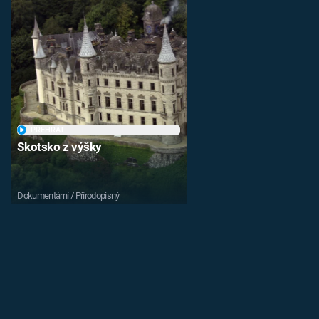
PŘEHRÁT
Skotsko z výšky
Dokumentární / Přírodopisný