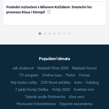
Poslední rozloučení s Milanem Knížákem: Smuteční řec
pronesou Klaus i Klempíř
Populární témata
Jak zhubnout
Nejlepší filmy 2024
Nejlepší horory
TV program
Změna času
Partie
Počasí
Kdy budou volby
ZOO Nové začátky
Auto – katalog
7 pádů Honzy Dědka
Volby 2025
Svařené víno
Tatarák podle Pohlreicha
Aloe vera
Pěstování lichořeřišnice
Výpočet ascendentu