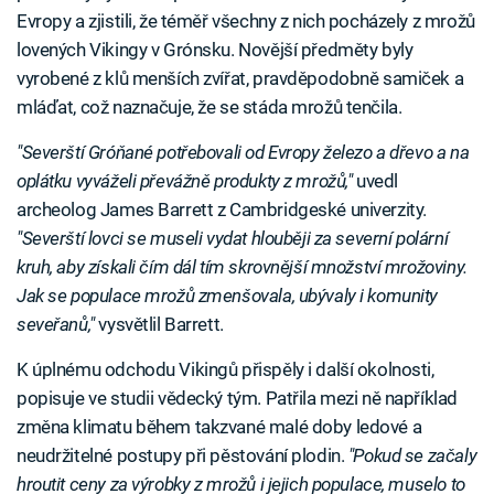
Evropy a zjistili, že téměř všechny z nich pocházely z mrožů
lovených Vikingy v Grónsku. Novější předměty byly
vyrobené z klů menších zvířat, pravděpodobně samiček a
mláďat, což naznačuje, že se stáda mrožů tenčila.
"Severští Gróňané potřebovali od Evropy železo a dřevo a na
oplátku vyváželi převážně produkty z mrožů,"
uvedl
archeolog James Barrett z Cambridgeské univerzity.
"Severští lovci se museli vydat hlouběji za severní polární
kruh, aby získali čím dál tím skrovnější množství mrožoviny.
Jak se populace mrožů zmenšovala, ubývaly i komunity
seveřanů,"
vysvětlil Barrett.
K úplnému odchodu Vikingů přispěly i další okolnosti,
popisuje ve studii vědecký tým. Patřila mezi ně například
změna klimatu během takzvané malé doby ledové a
neudržitelné postupy při pěstování plodin.
"Pokud se začaly
hroutit ceny za výrobky z mrožů i jejich populace, muselo to