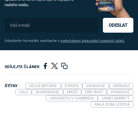
našeho webu.
ODESLAT
Odesláním formuláře souhlasíte s
podmínkami zpracování osobních údajů
SDÍLEJTE ČLÁNEK
ŠTÍTKY
VELKÁ BRITÁNIE
EVROPA
VIKINGOVÉ
GRÓNSKO
OSLO
SKANDINÁVIE
MROŽI
ERIK RUDÝ
VIKINGOVÉ
UNIVERZITA V CAMBRIDGI
JAMES BARRETT
MALÁ DOBA LEDOVÁ