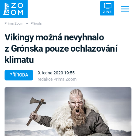
ŽIVĚ
Prima Zoom
■
Příroda
Trendy:
ZRÁDCI
UFO
DRUHÁ SVĚTOVÁ VÁLKA
Vikingy možná nevyhnalo
ZÁHADY
VETŘELCI DÁVNOVĚKU
z Grónska pouze ochlazování
klimatu
9. ledna 2020 19:55
PŘÍRODA
redakce Prima Zoom
Témata
Témata
Pořady
TV Program