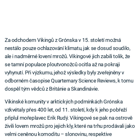
Za odchodem Vikingů z Grónska v 15. století možná
nestálo pouze ochlazování klimatu, jak se dosud soudilo,
ale i nadměrné lovení mrožů. Vikingové jich zabili tolik, že
se tamní populace ploutvonožců ocitla až na pokraji
vyhynutí. Při výzkumu, jehož výsledky byly zveřejněny v
odborném časopise Quarternary Science Reviews, k tomu
dospěl tým vědců z Británie a Skandinávie.
Vikinské komunity v arktických podmínkách Grónska
vzkvétaly přes 400 let, od 11. století, kdy k jeho pobřeží
připlul mořeplavec Erik Rudý. Vikingové se pak na ostrově
živili lovem mrožů pro jejich kly, které na trhu prodávali jako
velmi ceněnou komoditu – slonovinu, respektive