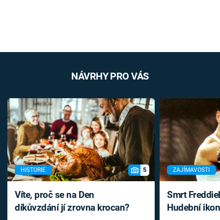
NÁVRHY PRO VÁS
5
HISTORIE
ZAJÍMAVOSTI
Víte, proč se na Den
Smrt Freddie
díkůvzdání jí zrovna krocan?
Hudební ikon