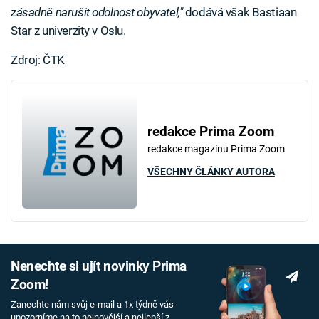
zásadně narušit odolnost obyvatel,"
dodává však Bastiaan
Star z univerzity v Oslu.
Zdroj: ČTK
redakce Prima Zoom
redakce magazínu Prima Zoom
VŠECHNY ČLÁNKY AUTORA
Nenechte si ujít novinky Prima
Zoom!
Zanechte nám svůj e-mail a 1x týdně vás
upozorníme na to nejnovější a nejlepší z