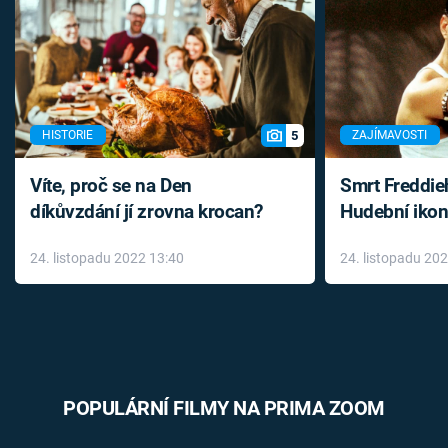
5
HISTORIE
ZAJÍMAVOSTI
Víte, proč se na Den
Smrt Freddie
díkůvzdání jí zrovna krocan?
Hudební ikon
až do konce 
24. listopadu 2022 13:40
24. listopadu 20
léky
POPULÁRNÍ FILMY NA PRIMA ZOOM