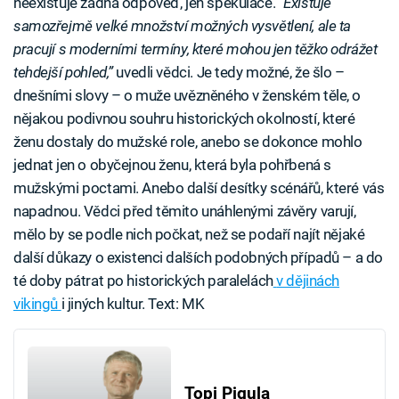
neexistuje žádná odpověď, jen spekulace. “
Existuje
samozřejmě velké množství možných vysvětlení, ale ta
pracují s moderními termíny, které mohou jen těžko odrážet
tehdejší pohled,”
uvedli vědci. Je tedy možné, že šlo –
dnešními slovy – o muže uvězněného v ženském těle, o
nějakou podivnou souhru historických okolností, které
ženu dostaly do mužské role, anebo se dokonce mohlo
jednat jen o obyčejnou ženu, která byla pohřbená s
mužskými poctami. Anebo další desítky scénářů, které vás
napadnou. Vědci před těmito unáhlenými závěry varují,
mělo by se podle nich počkat, než se podaří najít nějaké
další důkazy o existenci dalších podobných případů – a do
té doby pátrat po historických paralelách
v dějinách
vikingů
i jiných kultur. Text: MK
Topi Pigula