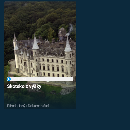
PŘEHRÁT
Skotsko z výšky
Přírodopisný / Dokumentární