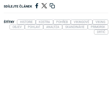
SDÍLEJTE ČLÁNEK
ŠTÍTKY
HISTORIE
KOSTRA
POHŘEB
VIKINGOVÉ
VIKING
OBJEV
POHLAVÍ
ANALÝZA
SKANDINÁVIE
PRIMORSK
DRTIČ