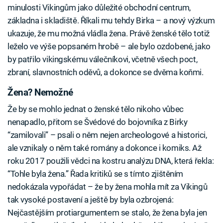
minulosti Vikingům jako důležité obchodní centrum,
základna i skladiště. Říkali mu tehdy Birka – a nový výzkum
ukazuje, že mu možná vládla žena. Právě ženské tělo totiž
leželo ve výše popsaném hrobě – ale bylo ozdobené, jako
by patřilo vikingskému válečníkovi, včetně všech poct,
zbraní, slavnostních oděvů, a dokonce se dvěma koňmi.
Žena? Nemožné
Že by se mohlo jednat o ženské tělo nikoho vůbec
nenapadlo, přitom se Švédové do bojovníka z Birky
“zamilovali” – psali o něm nejen archeologové a historici,
ale vznikaly o něm také romány a dokonce i komiks. Až
roku 2017 použili vědci na kostru analýzu DNA, která řekla:
“Tohle byla žena.” Řada kritiků se s tímto zjištěním
nedokázala vypořádat – že by žena mohla mít za Vikingů
tak vysoké postavení a ještě by byla ozbrojená:
Nejčastějším protiargumentem se stalo, že žena byla jen