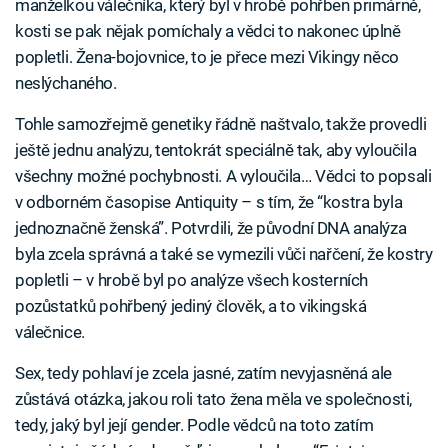
manželkou válečníka, který byl v hrobě pohřben primárně,
kosti se pak nějak pomíchaly a vědci to nakonec úplně
popletli. Žena-bojovnice, to je přece mezi Vikingy něco
neslýchaného.
Tohle samozřejmě genetiky řádně naštvalo, takže provedli
ještě jednu analýzu, tentokrát speciálně tak, aby vyloučila
všechny možné pochybnosti. A vyloučila… Vědci to popsali
v odborném časopise Antiquity – s tím, že “kostra byla
jednoznačně ženská”. Potvrdili, že původní DNA analýza
byla zcela správná a také se vymezili vůči nařčení, že kostry
popletli – v hrobě byl po analýze všech kosterních
pozůstatků pohřbený jediný člověk, a to vikingská
válečnice.
Sex, tedy pohlaví je zcela jasné, zatím nevyjasněná ale
zůstává otázka, jakou roli tato žena měla ve společnosti,
tedy, jaký byl její gender. Podle vědců na toto zatím