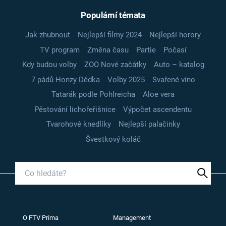
Populární témata
Jak zhubnout
Nejlepší filmy 2024
Nejlepší horory
TV program
Změna času
Partie
Počasí
Kdy budou volby
ZOO Nové začátky
Auto – katalog
7 pádů Honzy Dědka
Volby 2025
Svařené víno
Tatarák podle Pohlreicha
Aloe vera
Pěstování lichořeřišnice
Výpočet ascendentu
Tvarohové knedlíky
Nejlepší palačinky
Švestkový koláč
O FTV Prima
Management