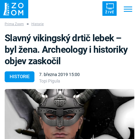
ŽIVĚ
Prima Zoom
■
Historie
Trendy:
ZRÁDCI
UFO
DRUHÁ SVĚTOVÁ VÁLKA
Slavný vikingský drtič lebek –
ZÁHADY
VETŘELCI DÁVNOVĚKU
byl žena. Archeology i historiky
objev zaskočil
7. března 2019 15:00
HISTORIE
Topi Pigula
Témata
Témata
Pořady
TV Program