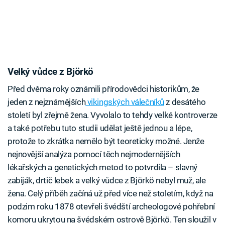
Velký vůdce z Björkö
Před dvěma roky oznámili přírodovědci historikům, že
jeden z nejznámějších
vikingských válečníků
z desátého
století byl zřejmě žena. Vyvolalo to tehdy velké kontroverze
a také potřebu tuto studii udělat ještě jednou a lépe,
protože to zkrátka nemělo být teoreticky možné. Jenže
nejnovější analýza pomocí těch nejmodernějších
lékařských a genetických metod to potvrdila – slavný
zabiják, drtič lebek a velký vůdce z Björkö nebyl muž, ale
žena. Celý příběh začíná už před více než stoletím, když na
podzim roku 1878 otevřeli švédští archeologové pohřební
komoru ukrytou na švédském ostrově Björkö. Ten sloužil v