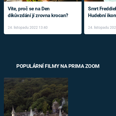
Víte, proč se na Den
Smrt Freddie
díkůvzdání jí zrovna krocan?
Hudební ikon
až do konce 
24. listopadu 2022 13:40
24. listopadu 20
léky
POPULÁRNÍ FILMY NA PRIMA ZOOM