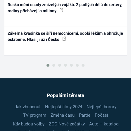
Rusko mění osudy zmizelých vojáků. Z padlých dělá dezertéry,
rodiny přicházejí o miliony
Zákeřná kvasinka se šíří nemocnicemi, odolá lékům a ohrožuje
oslabené. Hlásí ji už i Česko
Populární témata
Jak zhubnout
Nejlepší filmy 2024
Nejlepší horory
TV program
Změna času
Partie
Počasí
Kdy budou volby
ZOO Nové začátky
Auto – katalog