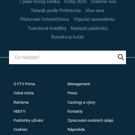
7 pádů Honzy Dědka
Volby 2025
Svařené víno
Tatarák podle Pohlreicha
Aloe vera
Pěstování lichořeřišnice
Výpočet ascendentu
Tvarohové knedlíky
Nejlepší palačinky
Švestkový koláč
O FTV Prima
Management
Volná místa
Press
Reklama
Castingy a výzvy
HbbTV
Kontakty
Podmínky užívání
Zpracování osobních údajů
Cookies
Nápověda