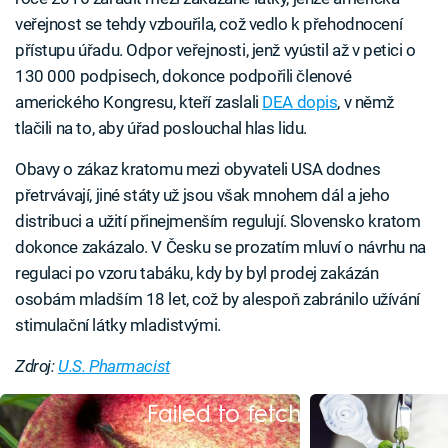
veřejnost se tehdy vzbouřila, což vedlo k přehodnocení
přístupu úřadu. Odpor veřejnosti, jenž vyústil až v petici o
130 000 podpisech, dokonce podpořili členové
amerického Kongresu, kteří zaslali
DEA dopis
, v němž
tlačili na to, aby úřad poslouchal hlas lidu.
Obavy o zákaz kratomu mezi obyvateli USA dodnes
přetrvávají, jiné státy už jsou však mnohem dál a jeho
distribuci a užití přinejmenším regulují. Slovensko kratom
dokonce zakázalo. V Česku se prozatím mluví o návrhu na
regulaci po vzoru tabáku, kdy by byl prodej zakázán
osobám mladším 18 let, což by alespoň zabránilo užívání
stimulační látky mladistvými.
Zdroj:
U.S. Pharmacist
Failed to fetch