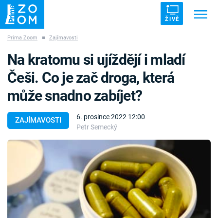
ŽIVĚ
Prima Zoom
■
Zajímavosti
Trendy:
ZRÁDCI
UFO
DRUHÁ SVĚTOVÁ VÁLKA
Na kratomu si ujíždějí i mladí
ZÁHADY
VETŘELCI DÁVNOVĚKU
Češi. Co je zač droga, která
může snadno zabíjet?
6. prosince 2022 12:00
ZAJÍMAVOSTI
Petr Semecký
Témata
Témata
Pořady
TV Program