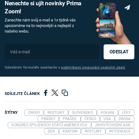
Nenechte si ujít novinky Prima
Zoom!
Zanechte nám svůj e-mail a 1x týdně vás
upozorníme na to nejnovější a nejlepší z
našeho webu.
ODESLAT
Odesláním formuláře souhlasíte s
podmínkami zpracování osobních údajů
SDÍLEJTE ČLÁNEK
ŠTÍTKY
DROGY
ROSTLINY
SLOVENSKO
KOKAIN
LÉKY
PRÁŠKY
PRÁŠEK
ČESKO
USA
DROGA
KONGRES SPOJENÝCH STÁTŮ AMERICKÝCH
JIHOVÝCHODNÍ ASIE
DEA
KRATOM
ROSTLINY
INTOXIKACE