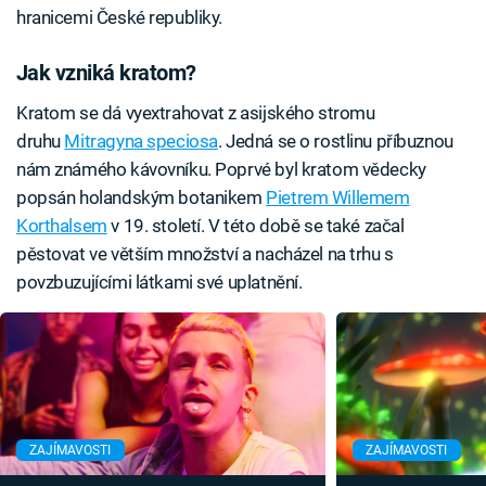
hranicemi České republiky.
Jak vzniká kratom?
Kratom se dá vyextrahovat z asijského stromu
druhu
Mitragyna speciosa
. Jedná se o rostlinu příbuznou
nám známého kávovníku. Poprvé byl kratom vědecky
popsán holandským botanikem
Pietrem Willemem
Korthalsem
v 19. století. V této době se také začal
pěstovat ve větším množství a nacházel na trhu s
povzbuzujícími látkami své uplatnění.
ZAJÍMAVOSTI
ZAJÍMAVOSTI