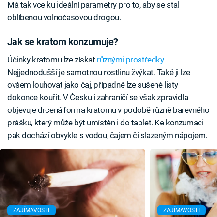
Má tak vcelku ideální parametry pro to, aby se stal
oblíbenou volnočasovou drogou.
Jak se kratom konzumuje?
Účinky kratomu lze získat
různými prostředky
.
Nejjednodušší je samotnou rostlinu žvýkat. Také ji lze
ovšem louhovat jako čaj, případně lze sušené listy
dokonce kouřit. V Česku i zahraničí se však zpravidla
objevuje drcená forma kratomu v podobě různě barevného
prášku, který může být umístěn i do tablet. Ke konzumaci
pak dochází obvykle s vodou, čajem či slazeným nápojem.
ZAJÍMAVOSTI
ZAJÍMAVOSTI