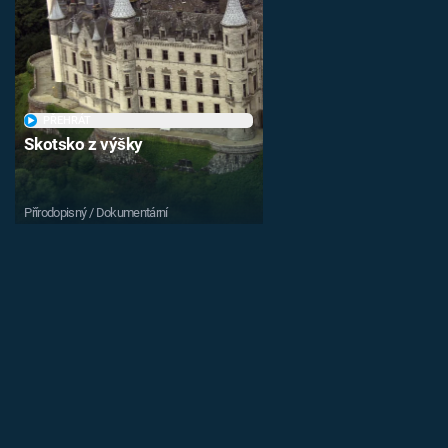
PŘEHRÁT
Skotsko z výšky
Přírodopisný / Dokumentární