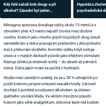
Kdy lidé začali brát drogy a pít
Hypotéza zhulen
alkohol? Zásadní byl jeden
psychedelické dr
historický moment
člověka?
Mitragyna speciosa dosahuje výšky okolo 15 metrů a s
obvodem přes 4,5 metru nepatří zrovna mezi drobné
rostliny. Kratom jako mnoho jiných tropických drog slouží
zemědělcům a těžce pracujícím především v jihovýchodní
Asii k překonání složitého životního údělu, když snižuje
únavu a v malých dávkách působí jako efektivní stimulant.
Nástup účinků je relativně rychlý – do deseti až patnácti
minut. Doba jejich trvání se počítá v hodinách.
Studie mezi závislými uvádějí, že se u 30 % užívajících po
požití kratomu projeví omezení sexuální touhy. Zároveň
dochází k potřebě povzbuzení alkoholem za účelem
zpětného vyvolání libida. Ve větším množství působí
kratom jako silné analgetikum, dokonce lepší než kodein.