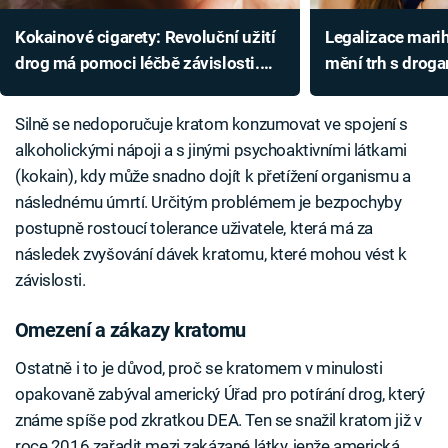
Kokainové cigarety: Revoluční užití
Legalizace mari
drog má pomoci léčbě závislosti.
mění trh s droga
Technologie není problém
Který halucinog
následovat?
Silně se nedoporučuje kratom konzumovat ve spojení s
alkoholickými nápoji a s jinými psychoaktivními látkami
(kokain), kdy může snadno dojít k přetížení organismu a
následnému úmrtí. Určitým problémem je bezpochyby
postupně rostoucí tolerance uživatele, která má za
následek zvyšování dávek kratomu, které mohou vést k
závislosti.
Omezení a zákazy kratomu
Ostatně i to je důvod, proč se kratomem v minulosti
opakovaně zabýval americký Úřad pro potírání drog, který
známe spíše pod zkratkou DEA. Ten se snažil kratom již v
roce 2016 zařadit mezi zakázané látky, jenže americká