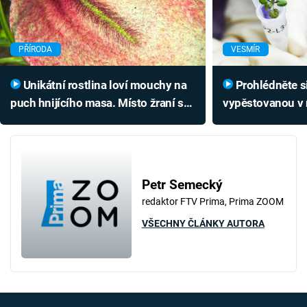
PŘÍRODA
VESMÍR
Unikátní rostlina loví mouchy na
Prohlédněte si první rostlinu
puch hnijícího masa. Místo žraní s
vypěstovanou v 
nimi má speciální plán
má zatím vady?
Petr Semecký
redaktor FTV Prima, Prima ZOOM
VŠECHNY ČLÁNKY AUTORA