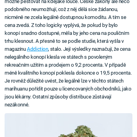
možné pěstovat na kdejaké louce. České zákony ale něco
podobného neumožňují, což z něj dělá sice žádanou,
nicméně ne zcela legálně dostupnou komoditu. A tím se
cena zvedá. Z toho logicky vyplývá, že pokud by bylo
konopí snadno dostupné, měla by jeho cena na pouličním
trhu klesnout. A přesně to se podle studie, která vyšla v
magazínu
Addiction
, stalo. Její výsledky naznačují, že cena
nelegálního konopí klesla ve státech s povoleným
rekreačním užitím a prodejem o 9,2 procenta. V případě
méně kvalitního konopí poklesla dokonce o 19,5 procenta.
Je rovněž důležité uvést, že legálně lze v těchto státech
marihuanu pořídit pouze u licencovaných obchodníků, jako
jsou lékárny. Ostatní způsoby distribuce zůstávají
nezákonné.