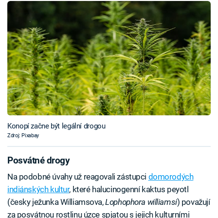
Konopí začne být legální drogou
Zdroj: Pixabay
Posvátné drogy
Na podobné úvahy už reagovali zástupci
domorodých
indiánských kultur
, které halucinogenní kaktus peyotl
(česky ježunka Williamsova,
Lophophora williamsi
) považují
za posvátnou rostlinu úzce spjatou s jejich kulturními