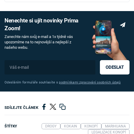
Nenechte si ujít novinky Prima
Zoom!
Zanechte nám svůj e-mail a 1x týdně vás
upozorníme na to nejnovější a nejlepší z
našeho webu.
ODESLAT
Odesláním formuláře souhlasíte s
podmínkami zpracování osobních údajů
SDÍLEJTE ČLÁNEK
ŠTÍTKY
DROGY
KOKAIN
KONOPÍ
MARIHUANA
LEGALIZACE KONOPÍ