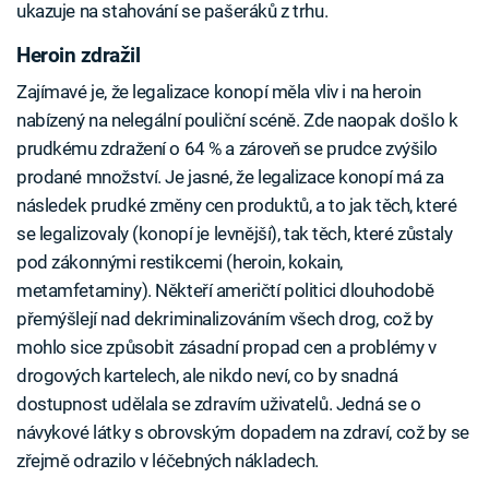
ukazuje na stahování se pašeráků z trhu.
Heroin zdražil
Zajímavé je, že legalizace konopí měla vliv i na heroin
nabízený na nelegální pouliční scéně. Zde naopak došlo k
prudkému zdražení o 64 % a zároveň se prudce zvýšilo
prodané množství. Je jasné, že legalizace konopí má za
následek prudké změny cen produktů, a to jak těch, které
se legalizovaly (konopí je levnější), tak těch, které zůstaly
pod zákonnými restikcemi (heroin, kokain,
metamfetaminy). Někteří američtí politici dlouhodobě
přemýšlejí nad dekriminalizováním všech drog, což by
mohlo sice způsobit zásadní propad cen a problémy v
drogových kartelech, ale nikdo neví, co by snadná
dostupnost udělala se zdravím uživatelů. Jedná se o
návykové látky s obrovským dopadem na zdraví, což by se
zřejmě odrazilo v léčebných nákladech.