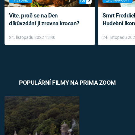
5
HISTORIE
ZAJÍMAVOSTI
Víte, proč se na Den
Smrt Freddie
díkůvzdání jí zrovna krocan?
Hudební ikon
až do konce 
24. listopadu 2022 13:40
24. listopadu 20
léky
POPULÁRNÍ FILMY NA PRIMA ZOOM