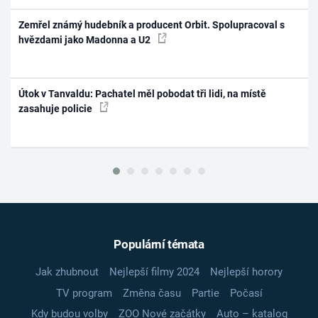
Zemřel známý hudebník a producent Orbit. Spolupracoval s
hvězdami jako Madonna a U2
Útok v Tanvaldu: Pachatel měl pobodat tři lidi, na místě
zasahuje policie
Populární témata
Jak zhubnout
Nejlepší filmy 2024
Nejlepší horory
TV program
Změna času
Partie
Počasí
Kdy budou volby
ZOO Nové začátky
Auto – katalog