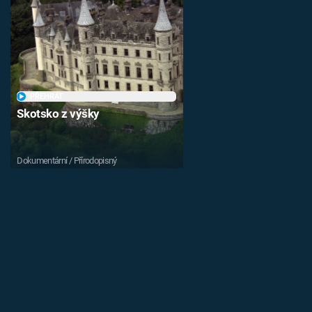
PŘEHRÁT
Skotsko z výšky
Dokumentární / Přírodopisný