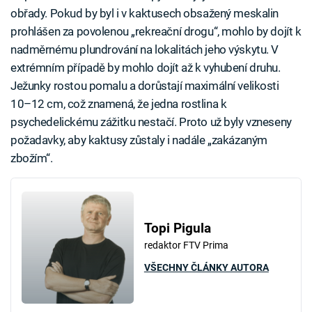
obřady. Pokud by byl i v kaktusech obsažený meskalin
prohlášen za povolenou „rekreační drogu“, mohlo by dojít k
nadměrnému plundrování na lokalitách jeho výskytu. V
extrémním případě by mohlo dojít až k vyhubení druhu.
Ježunky rostou pomalu a dorůstají maximální velikosti
10–12 cm, což znamená, že jedna rostlina k
psychedelickému zážitku nestačí. Proto už byly vzneseny
požadavky, aby kaktusy zůstaly i nadále „zakázaným
zbožím“.
Topi Pigula
redaktor FTV Prima
VŠECHNY ČLÁNKY AUTORA