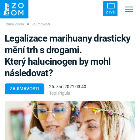
ŽIVĚ
Prima Zoom
■
Zajímavosti
Trendy:
ZRÁDCI
UFO
DRUHÁ SVĚTOVÁ VÁLKA
Legalizace marihuany drasticky
ZÁHADY
VETŘELCI DÁVNOVĚKU
mění trh s drogami.
Který halucinogen by mohl
následovat?
Témata
25. září 2021 03:40
ZAJÍMAVOSTI
Topi Pigula
Témata
Pořady
TV Program