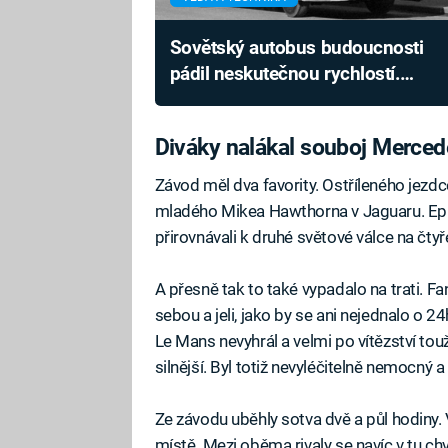
Sovětský autobus budoucnosti
pádil neskutečnou rychlostí.
Soudruzi ale udělali zásadní
chybu
Diváky nalákal souboj Merce
Závod měl dva favority. Ostříleného jezdc
mladého Mikea Hawthorna v Jaguaru. Epi
přirovnávali k druhé světové válce na čty
A přesně tak to také vypadalo na trati. F
sebou a jeli, jako by se ani nejednalo o 2
Le Mans nevyhrál a velmi po vítězství to
silnější. Byl totiž nevyléčitelně nemocný a
Ze závodu uběhly sotva dvě a půl hodiny.
místě. Mezi oběma rivaly se navíc v tu chví