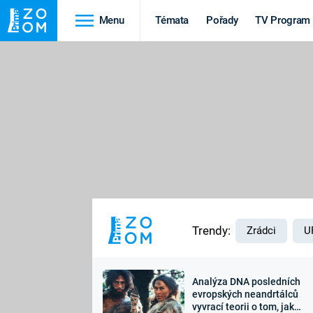
Menu
Témata
Pořady
TV Program
Cestování
Historie
HRADY A ZÁMKY
VIKINGOVÉ
HEDVÁBNÁ STEZKA
EPIDEMIE A
PANDEMIE
PŘÍRODA
STAROVĚKÝ EGYPT
Trendy:
Zrádci
U
Analýza DNA posledních
Druhá
Výročí
evropských neandrtálců
vyvrací teorii o tom, jak
světová válka