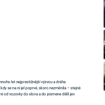
oho let nejprestižnější výzvou a dráha
kdy se na ní jel poprvé, skoro nezměnila – stejně
eré od vozovky do slova a do písmene dělil jen