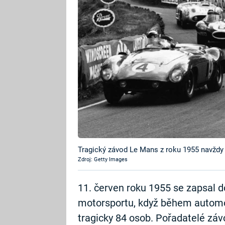
Tragický závod Le Mans z roku 1955 navždy
Zdroj: Getty Images
11. červen roku 1955 se zapsal do
motorsportu, když během autom
tragicky 84 osob. Pořadatelé záv