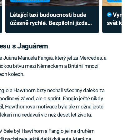
Létající taxi budoucnosti bude
Vynález automobilu změnil
úžasně rychlé. Bezpilotní jízda
svět k nepozn
má speciální zabezpečení
video ukazuj
desu s Jaguárem
e Juana Manuela Fangia, který jel za Mercedes, a
ckou bitvu mezi Německem a Británií mnozí
řech kolech.
angio a Hawthorn brzy nechali všechny daleko za
4hodinový závod, ale o sprint. Fangio ještě nikdy
užil, Hawthornova motivace byla ale možná ještě
 lékaři mu nedávali víc než deset let života.
 V čele byl Hawthorn a Fangio jel na druhém
li nacházela ještě další dvě auta, která na