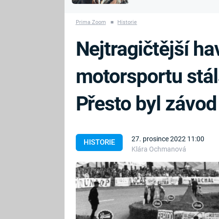
MARIE TEREZIE
vyhynuli
ADOLF HITLER
NAPOLEON
Prima Zoom
■
Historie
BONAPARTE
ATENTÁT NA
Nejtragičtější hav
REINHARDA
BRITSKÁ
HEYDRICHA
KRÁLOVSKÁ
motorsportu stála
RODINA
PRVNÍ SVĚTOVÁ
VÁLKA
Přesto byl závo
27. prosince 2022 11:00
HISTORIE
Klára Ochmanová