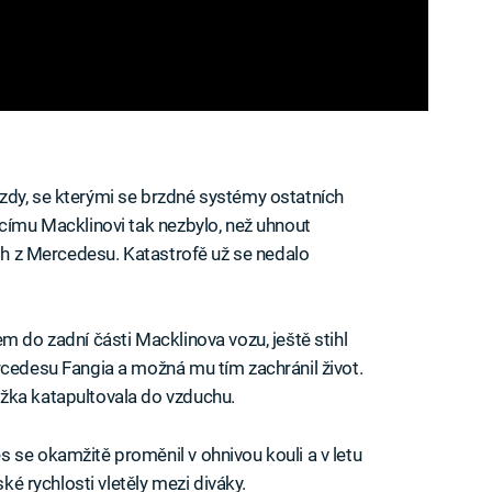
zdy, se kterými se brzdné systémy ostatních
ucímu Macklinovi tak nezbylo, než uhnout
egh z Mercedesu. Katastrofě už se nedalo
m do zadní části Macklinova vozu, ještě stihl
rcedesu Fangia a možná mu tím zachránil život.
žka katapultovala do vzduchu.
 se okamžitě proměnil v ohnivou kouli a v letu
ské rychlosti vletěly mezi diváky.