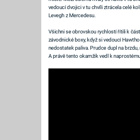
vedoucí dvojici v tu chvíli ztrácela celé k
Levegh z Mercedesu.
Všichni se obrovskou rychlostí řítili k část
závodnické boxy, když si vedoucí Hawthor
nedostatek paliva. Prudce dupl na brzdu, r
A právě tento okamžik vedl k naprostém