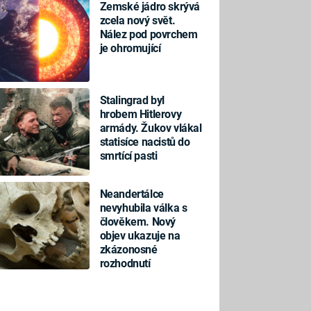
Zemské jádro skrývá
zcela nový svět.
Nález pod povrchem
je ohromující
Stalingrad byl
hrobem Hitlerovy
armády. Žukov vlákal
statisíce nacistů do
smrtící pasti
Neandertálce
nevyhubila válka s
člověkem. Nový
objev ukazuje na
zkázonosné
rozhodnutí