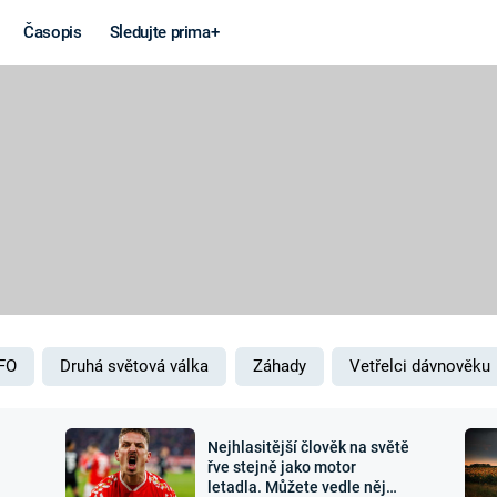
Časopis
Sledujte prima+
Věda a
Války
technika
STUDENÁ V
KORONAVIRUS
VÁLKA VE
VIETNAMU
VESMÍR
VÁLEČNÉ FI
MARS
SERIÁLY
FO
Druhá světová válka
Záhady
Vetřelci dávnověku
Nejhlasitější člověk na světě
Záhady a
Zajímav
řve stejně jako motor
letadla. Můžete vedle něj
konspirace