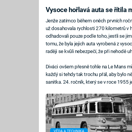
Vysoce hořlavá auta se řítila 
Jenže zatímco během oněch prvních roční
už dosahovala rychlosti 270 kilometrů v h
odhadovali pouze podle toho, jestli se ji
tomu, že byla jejich auta vyrobená z vysoc
raději se kvůli nebezpečí, že při nehodě 
Diváci ovšem přesně tohle na Le Mans mil
každý si tehdy tak trochu přál, aby bylo n
sanitka. 24. ročník, který se v roce 1955 j
VĚDA A TECHNIKA