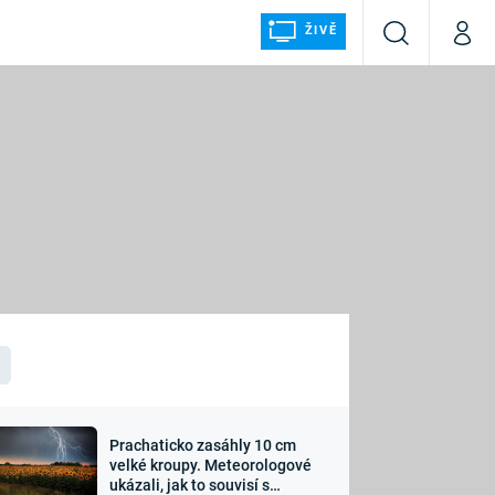
ŽIVĚ
Vyhledávání
Můj p
Prima+
ÁLKA
CNN Prima NEWS
Prima FRESH
Prima LIVING
LMY A
Prima Ženy
Prima LAJK
Prachaticko zasáhly 10 cm
osti
velké kroupy. Meteorologové
Sledujte nás
ukázali, jak to souvisí s