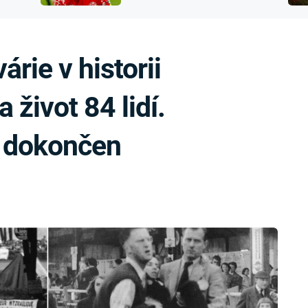
FILMY VERS
přijít o sluch
REALITA
UFO A
MIMOZEMŠŤANÉ
HORORY VE
árie v historii
REALITA
UTAJENÉ PŘÍBĚHY
ČESKÝCH DĚJIN
OPTICKÉ ILU
 život 84 lidí.
KLAMY
ALTERNATIVNÍ
HISTORIE
d dokončen