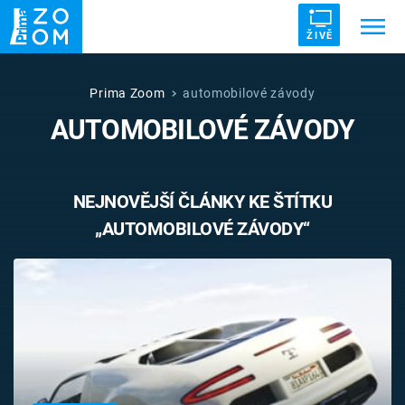
ŽIVĚ
Trendy:
ZRÁDCI
UFO
DRUHÁ SVĚTOVÁ VÁLKA
Prima Zoom
automobilové závody
AUTOMOBILOVÉ ZÁVODY
ZÁHADY
VETŘELCI DÁVNOVĚKU
NEJNOVĚJŠÍ ČLÁNKY KE ŠTÍTKU
„AUTOMOBILOVÉ ZÁVODY“
Témata
Témata
Pořady
TV Program