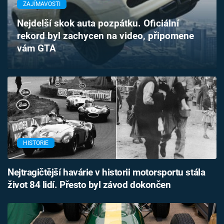
ZAJÍMAVOSTI
Časopis
Nejdelší skok auta pozpátku. Oficiální
Sledujte prima+
rekord byl zachycen na video, připomene
vám GTA
Přihlášení
Sledujte nás
HISTORIE
Nejtragičtější havárie v historii motorsportu stála
život 84 lidí. Přesto byl závod dokončen