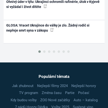
Ohnivý úder v týlu: Ukrajinci ochromili rafinérie, útok v Kyjevě
si vyžádal i život dítěte
GLOSA: Vracet Ukrajince do války je zlo. Žádný rodič si
nepřeje smrt syna v zákopu
Populární témata
Jak zhubnout
Nejlepší filmy 2024
Nejlepší horory
TV program
Změna času
Partie
Počasí
Kdy budou volby
ZOO Nové začátky
Auto – katalog
7 pádů Honzy Dědka
Volby 2025
Svařené víno