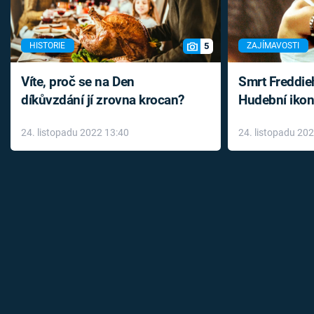
5
HISTORIE
ZAJÍMAVOSTI
Víte, proč se na Den
Smrt Freddie
díkůvzdání jí zrovna krocan?
Hudební ikon
až do konce 
24. listopadu 2022 13:40
24. listopadu 20
léky