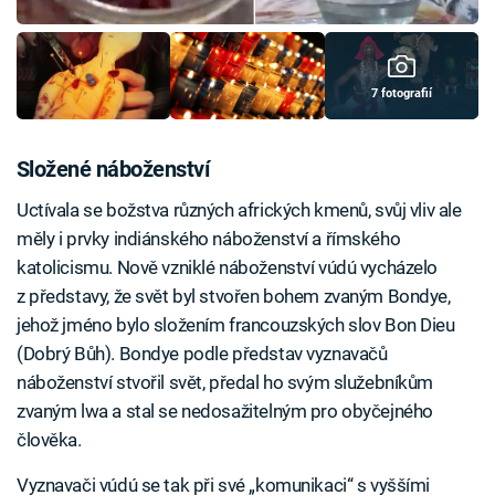
7 fotografií
Složené náboženství
Uctívala se božstva různých afrických kmenů, svůj vliv ale
měly i prvky indiánského náboženství a římského
katolicismu. Nově vzniklé náboženství vúdú vycházelo
z představy, že svět byl stvořen bohem zvaným Bondye,
jehož jméno bylo složením francouzských slov Bon Dieu
(Dobrý Bůh). Bondye podle představ vyznavačů
náboženství stvořil svět, předal ho svým služebníkům
zvaným lwa a stal se nedosažitelným pro obyčejného
člověka.
Vyznavači vúdú se tak při své „komunikaci“ s vyššími