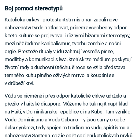
Boj pomocí stereotypů
Katolická církev i protestantští misionáři začali nové
náboženství tvrdě potlačovat, přičemž všeobecný odpor
k této kultuře se projevoval i různými bizarními stereotypy,
mezi něž řadíme kanibalismus, tvorbu zombie a noční
orgie. Přestože rituály vúdú zahrnují vesměs písně,
modlitby a komunikaci s lwa, kteří skrze médium poskytují
životní rady a duchovní útěchu, široce se vžila představa
temného kultu plného oživlých mrtvol a koupání se
v drůbeží krvi.
Vúdú se nicméně i přes odpor katolické církve udrželo a
přežilo v haitské diaspoře. Můžeme ho tak najít například
na Haiti, v Dominikánské republice či na Kubě. Tam vzniklo
Vodu Dominicano a Vodu Cubano. Ty jsou samy o sobě
další synkrezí, tedy spojením tradičního vúdú, spiritismu a
náboženství Santería, což je opět spojení katolických prvků