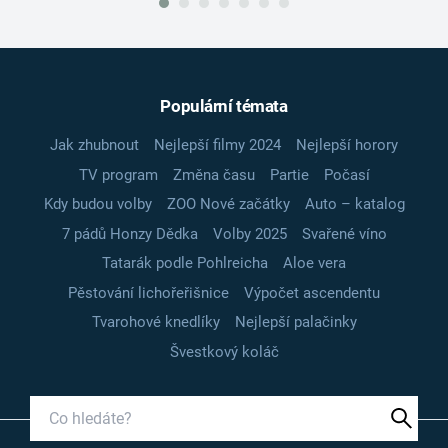
Populární témata
Jak zhubnout
Nejlepší filmy 2024
Nejlepší horory
TV program
Změna času
Partie
Počasí
Kdy budou volby
ZOO Nové začátky
Auto – katalog
7 pádů Honzy Dědka
Volby 2025
Svařené víno
Tatarák podle Pohlreicha
Aloe vera
Pěstování lichořeřišnice
Výpočet ascendentu
Tvarohové knedlíky
Nejlepší palačinky
Švestkový koláč