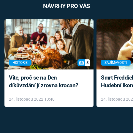
NÁVRHY PRO VÁS
5
HISTORIE
ZAJÍMAVOSTI
Víte, proč se na Den
Smrt Freddie
díkůvzdání jí zrovna krocan?
Hudební ikon
až do konce 
24. listopadu 2022 13:40
24. listopadu 20
léky