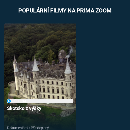
POPULÁRNÍ FILMY NA PRIMA ZOOM
PŘEHRÁT
Skotsko z výšky
Dokumentární / Přírodopisný