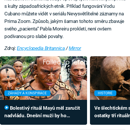
s kulty západoafrických etnik. Příklad fungování Vodu
Cubano můžete vidět v seriálu Nevysvětlitelné záznamy na
Prima Zoom. Způsob, jakým šaman tohoto směru zbavuje
svého „pacienta“ Pabla Moreiru prokletí, není ovšem
podívanou pro slabé povahy.
Zdroj:
Encyclopedia Britannica
/
Mirror
Failed to fetch
ZÁHADY A KONSPIRACE
HISTORIE
Bolestivý rituál Mayů měl zaručit
Ve šlechtickém s
nadvládu. Dnešní muži by ho
ostatky tří rituá
nesnesli
jejich smrti je n