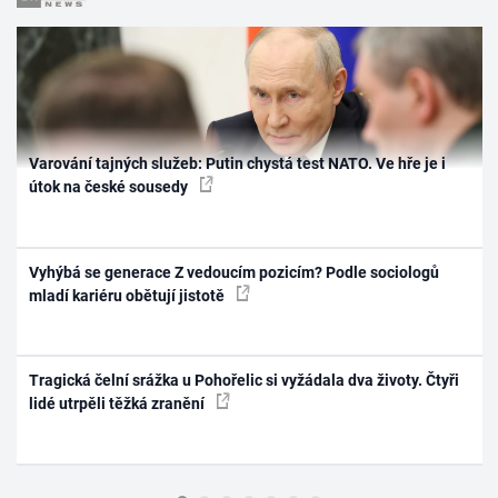
Varování tajných služeb: Putin chystá test NATO. Ve hře je i
útok na české sousedy
Vyhýbá se generace Z vedoucím pozicím? Podle sociologů
mladí kariéru obětují jistotě
Tragická čelní srážka u Pohořelic si vyžádala dva životy. Čtyři
lidé utrpěli těžká zranění