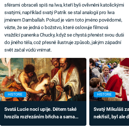
sférami obraceli spíš na lwa, kteří byli ovlivněni katolickými
svatými, například svatý Patrik se stal analogií pro lwa
jménem Damballah. Pokud je vám toto jméno povědomé,
vězte, že se jedná o božstvo, které oslovuje filmová
vraždící panenka Chucky, když se chystá přenést svou duši
do jiného těla, což přesně ilustruje způsob, jakým západní
svět začal vúdú vnímat.
HISTORIE
HISTORIE
Svatá Lucie noci upije. Dětem také
Svatý Mikuláš z
hrozila rozřezáním břicha a sama
nekřísil, byl ale
skončila tragicky
patronem prosti