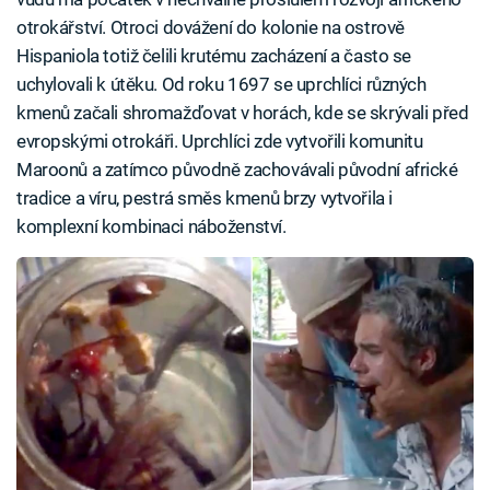
otrokářství. Otroci dovážení do kolonie na ostrově
Hispaniola totiž čelili krutému zacházení a často se
uchylovali k útěku. Od roku 1697 se uprchlíci různých
kmenů začali shromažďovat v horách, kde se skrývali před
evropskými otrokáři. Uprchlíci zde vytvořili komunitu
Maroonů a zatímco původně zachovávali původní africké
tradice a víru, pestrá směs kmenů brzy vytvořila i
komplexní kombinaci náboženství.