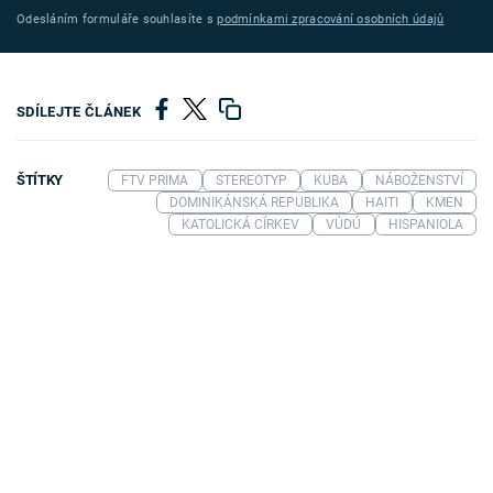
Odesláním formuláře souhlasíte s
podmínkami zpracování osobních údajů
SDÍLEJTE ČLÁNEK
ŠTÍTKY
FTV PRIMA
STEREOTYP
KUBA
NÁBOŽENSTVÍ
DOMINIKÁNSKÁ REPUBLIKA
HAITI
KMEN
KATOLICKÁ CÍRKEV
VÚDÚ
HISPANIOLA