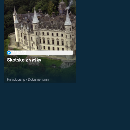
PŘEHRÁT
Skotsko z výšky
Přírodopisný / Dokumentární