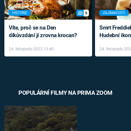
5
HISTORIE
ZAJÍMAVOSTI
Víte, proč se na Den
Smrt Freddie
díkůvzdání jí zrovna krocan?
Hudební ikon
až do konce 
24. listopadu 2022 13:40
24. listopadu 20
léky
POPULÁRNÍ FILMY NA PRIMA ZOOM