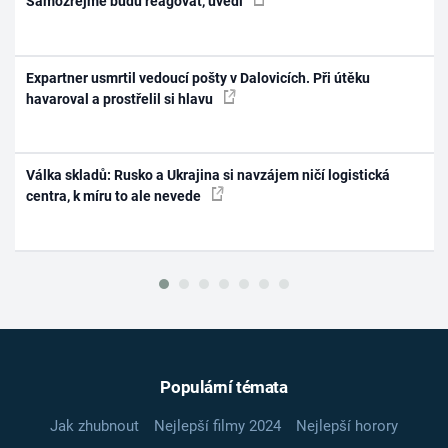
Samozřejmě budu reagovat, uvedl
Expartner usmrtil vedoucí pošty v Dalovicích. Při útěku
havaroval a prostřelil si hlavu
Válka skladů: Rusko a Ukrajina si navzájem ničí logistická
centra, k míru to ale nevede
Populární témata
Jak zhubnout
Nejlepší filmy 2024
Nejlepší horory