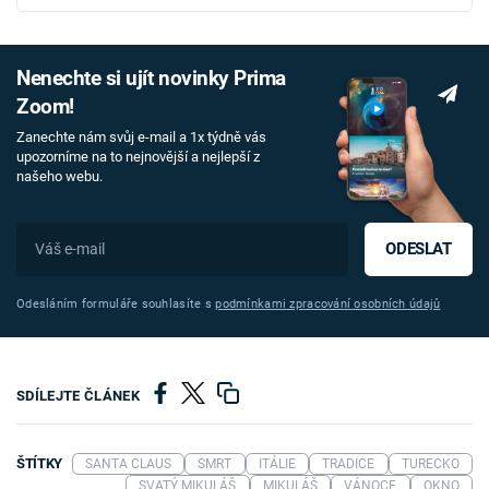
Nenechte si ujít novinky Prima
Zoom!
Zanechte nám svůj e-mail a 1x týdně vás
upozorníme na to nejnovější a nejlepší z
našeho webu.
ODESLAT
Odesláním formuláře souhlasíte s
podmínkami zpracování osobních údajů
SDÍLEJTE ČLÁNEK
ŠTÍTKY
SANTA CLAUS
SMRT
ITÁLIE
TRADICE
TURECKO
SVATÝ MIKULÁŠ
MIKULÁŠ
VÁNOCE
OKNO