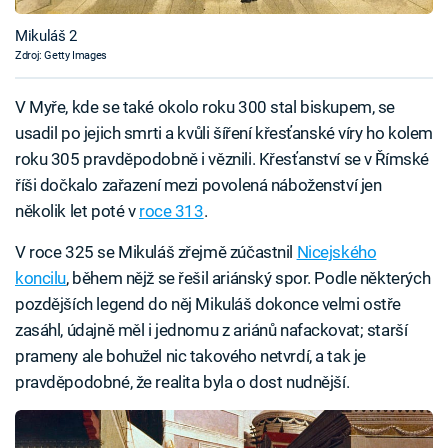
Mikuláš 2
Zdroj: Getty Images
V Myře, kde se také okolo roku 300 stal biskupem, se
usadil po jejich smrti a kvůli šíření křesťanské víry ho kolem
roku 305 pravděpodobně i věznili. Křesťanství se v Římské
říši dočkalo zařazení mezi povolená náboženství jen
několik let poté v
roce 313
.
V roce 325 se Mikuláš zřejmě zúčastnil
Nicejského
koncilu
, během nějž se řešil ariánský spor. Podle některých
pozdějších legend do něj Mikuláš dokonce velmi ostře
zasáhl, údajně měl i jednomu z ariánů nafackovat; starší
prameny ale bohužel nic takového netvrdí, a tak je
pravděpodobné, že realita byla o dost nudnější.