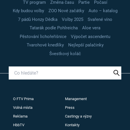
TV program
Změna času
Partie
Počasí
Kdy budou volby
ZOO Nové začátky
Auto – katalog
7 pádů Honzy Dědka
Volby 2025
Svařené víno
Tatarák podle Pohlreicha
Aloe vera
Pěstování lichořeřišnice
Výpočet ascendentu
Tvarohové knedlíky
Nejlepší palačinky
Švestkový koláč
O FTV Prima
Management
Volná místa
Press
Reklama
Castingy a výzvy
HbbTV
Kontakty