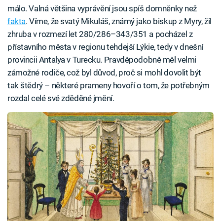
málo. Valná většina vyprávění jsou spíš domněnky než
fakta
. Víme, že svatý Mikuláš, známý jako biskup z Myry, žil
zhruba v rozmezí let 280/286–343/351 a pocházel z
přístavního města v regionu tehdejší Lýkie, tedy v dnešní
provincii Antalya v Turecku. Pravděpodobně měl velmi
zámožné rodiče, což byl důvod, proč si mohl dovolit být
tak štědrý – některé prameny hovoří o tom, že potřebným
rozdal celé své zděděné jmění.