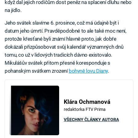
když dal jejich rodičům dost peněz na splacení dluhu nebo
na jídlo.
Jeho svátek slavíme 6. prosince, což má údajně být i
datum jeho úmrtí. Pravděpodobné to ale také moc není,
protože křesťané byli známí hlavně proto, jak dobře
dokázali přizpůsobovat svůj kalendář významných dnů
tomu, co už v lidových tradicích dávno existovalo.
Mikulášův svátek přitom přesně koresponduje s
pohanským svátkem zrození
bohyně lovu Diany
.
Klára Ochmanová
redaktorka FTV Prima
VŠECHNY ČLÁNKY AUTORA