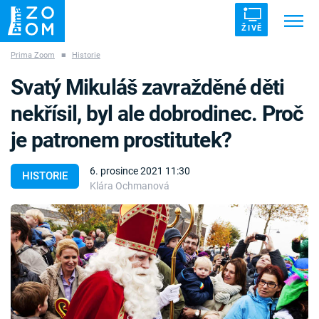
ŽIVĚ
Prima Zoom
■
Historie
Trendy:
ZRÁDCI
UFO
DRUHÁ SVĚTOVÁ VÁLKA
Svatý Mikuláš zavražděné děti
ZÁHADY
VETŘELCI DÁVNOVĚKU
nekřísil, byl ale dobrodinec. Proč
je patronem prostitutek?
6. prosince 2021 11:30
HISTORIE
Klára Ochmanová
Témata
Témata
Pořady
TV Program