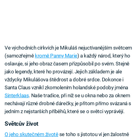
Ve východních církvích je Mikuláš nejuctívanějším světcem
(samozřejmě
kromě Panny Marie
) a každý národ, který ho
oslavuje, si jeho obraz časem přizpůsobil po svém. Stejně
jako legendy, které ho provázejí. Jejich základem je ale
vždycky Mikulášova štědrost a dobré srdce. Dokonce i
Santa Claus vznikl zkomolením holandské podoby jména
Sinterklaas
. Naše tradice, při níž se u okna nebo za oknem
nechávají různé drobné dárečky, je přitom přímo svázaná s
jedním z nejstarších příběhů, které se o světci vyprávějí.
Světcův život
O jeho skutečném životě
se toho s jistotou ví jen žalostně