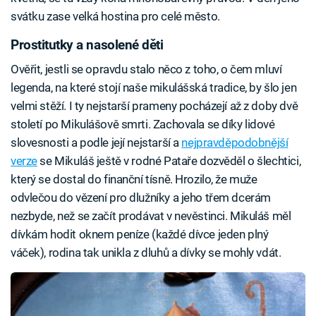
svátku zase velká hostina pro celé město.
Prostitutky a nasolené děti
Ověřit, jestli se opravdu stalo něco z toho, o čem mluví
legenda, na které stojí naše mikulášská tradice, by šlo jen
velmi stěží. I ty nejstarší prameny pocházejí až z doby dvě
století po Mikulášově smrti. Zachovala se díky lidové
slovesnosti a podle její nejstarší a
nejpravděpodobnější
verze
se Mikuláš ještě v rodné Pataře dozvěděl o šlechtici,
který se dostal do finanční tísně. Hrozilo, že muže
odvlečou do vězení pro dlužníky a jeho třem dcerám
nezbyde, než se začít prodávat v nevěstinci. Mikuláš měl
dívkám hodit oknem peníze (každé dívce jeden plný
váček), rodina tak unikla z dluhů a dívky se mohly vdát.