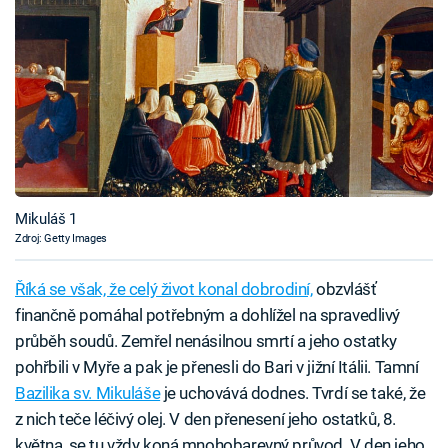
Mikuláš 1
Zdroj: Getty Images
Říká se však, že celý život konal dobrodiní,
obzvlášť
finančně pomáhal potřebným a dohlížel na spravedlivý
průběh soudů. Zemřel nenásilnou smrtí a jeho ostatky
pohřbili v Myře a pak je přenesli do Bari v jižní Itálii. Tamní
Bazilika sv. Mikuláše
je uchovává dodnes. Tvrdí se také, že
z nich teče léčivý olej. V den přenesení jeho ostatků, 8.
května, se tu vždy koná mnohobarevný průvod. V den jeho