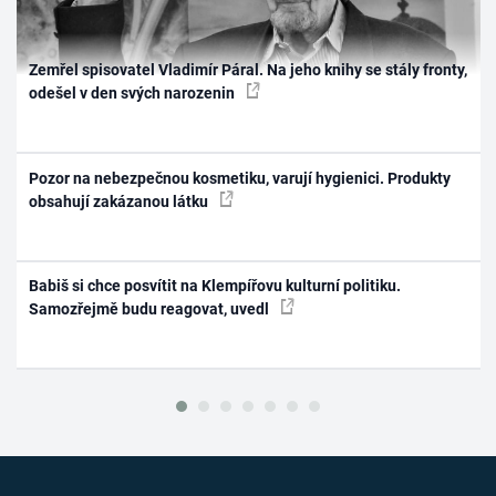
Zemřel spisovatel Vladimír Páral. Na jeho knihy se stály fronty,
odešel v den svých narozenin
Pozor na nebezpečnou kosmetiku, varují hygienici. Produkty
obsahují zakázanou látku
Babiš si chce posvítit na Klempířovu kulturní politiku.
Samozřejmě budu reagovat, uvedl