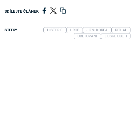
SDÍLEJTE ČLÁNEK
ŠTÍTKY
HISTORIE
HROB
JIŽNÍ KOREA
RITUÁL
OBĚTOVÁNÍ
LIDSKÉ OBĚTI