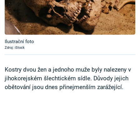
Časopis
Sledujte prima+
Přihlášení
Ilustrační foto
Zdroj: iStock
Sledujte nás
Kostry dvou žen a jednoho muže byly nalezeny v
jihokorejském šlechtickém sídle. Důvody jejich
obětování jsou dnes přinejmenším zarážející.