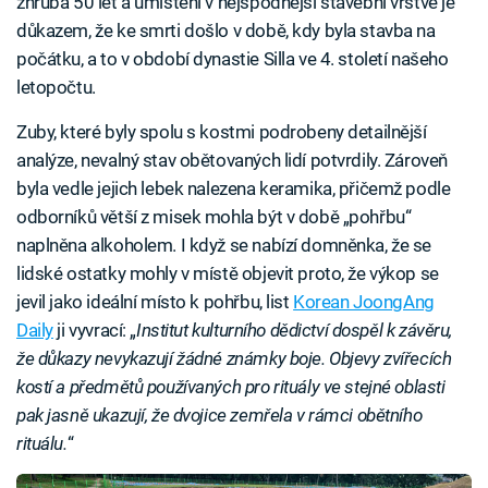
zhruba 50 let a umístění v nejspodnější stavební vrstvě je
důkazem, že ke smrti došlo v době, kdy byla stavba na
počátku, a to v období dynastie Silla ve 4. století našeho
letopočtu.
Zuby, které byly spolu s kostmi podrobeny detailnější
analýze, nevalný stav obětovaných lidí potvrdily. Zároveň
byla vedle jejich lebek nalezena keramika, přičemž podle
odborníků větší z misek mohla být v době „pohřbu“
naplněna alkoholem. I když se nabízí domněnka, že se
lidské ostatky mohly v místě objevit proto, že výkop se
jevil jako ideální místo k pohřbu, list
Korean JoongAng
Daily
ji vyvrací: „
Institut kulturního dědictví dospěl k závěru,
že důkazy nevykazují žádné známky boje. Objevy zvířecích
kostí a předmětů používaných pro rituály ve stejné oblasti
pak jasně ukazují, že dvojice zemřela v rámci obětního
rituálu.
“