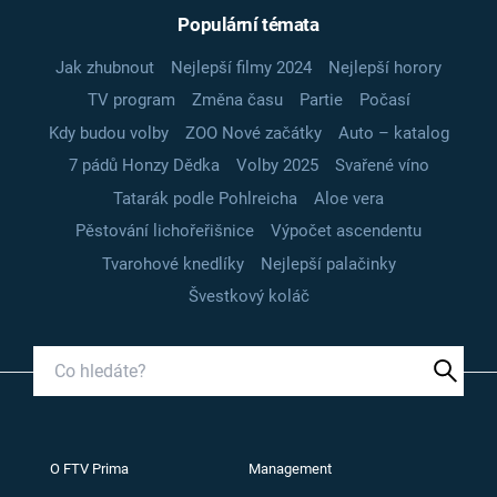
Populární témata
Jak zhubnout
Nejlepší filmy 2024
Nejlepší horory
TV program
Změna času
Partie
Počasí
Kdy budou volby
ZOO Nové začátky
Auto – katalog
7 pádů Honzy Dědka
Volby 2025
Svařené víno
Tatarák podle Pohlreicha
Aloe vera
Pěstování lichořeřišnice
Výpočet ascendentu
Tvarohové knedlíky
Nejlepší palačinky
Švestkový koláč
O FTV Prima
Management