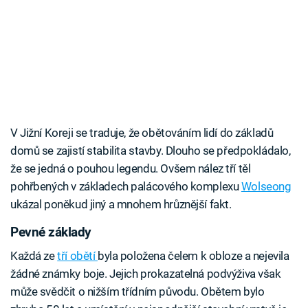
V Jižní Koreji se traduje, že obětováním lidí do základů
domů se zajistí stabilita stavby. Dlouho se předpokládalo,
že se jedná o pouhou legendu. Ovšem nález tří těl
pohřbených v základech palácového komplexu
Wolseong
ukázal poněkud jiný a mnohem hrůznější fakt.
Pevné základy
Každá ze
tří obětí
byla položena čelem k obloze a nejevila
žádné známky boje. Jejich prokazatelná podvýživa však
může svědčit o nižším třídním původu. Obětem bylo