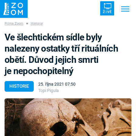
ŽIVĚ
Prima Zoom
■
Historie
Trendy:
ZRÁDCI
UFO
DRUHÁ SVĚTOVÁ VÁLKA
Ve šlechtickém sídle byly
ZÁHADY
VETŘELCI DÁVNOVĚKU
nalezeny ostatky tří rituálních
obětí. Důvod jejich smrti
je nepochopitelný
Témata
25. října 2021 07:50
HISTORIE
Topi Pigula
Témata
Pořady
TV Program