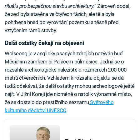
rituálu pro bezpečnou stavbu architektury.
“ Zároveň dodal,
že zeď byla stavěna ve čtyřech fázích, ale těla byla
pohřbena hned po vyrovnání pozemku a těsně před
vztyčením rámů stavby.
Další ostatky čekají na objevení
Wolseong je v anglicky psaných zdrojích nazýván buď
Měsíčním zámkem či Palácem půlměsíce. Jedná se o
rozsáhlé archeologické naleziště o rozměrech 200 000
metrů čtverečních. Vzhledem k rozsahu objektu se dá
tudíž očekávat, že další ostatky mohou archeologové ještě
najít. V Jižní Koreji jde nicméně o natolik významné místo,
že se dostalo do prestižního seznamu
Světového
kulturního dědictví UNESCO
.