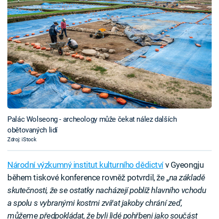
Palác Wolseong - archeology může čekat nález dalších
obětovaných lidí
Zdroj: iStock
Národní výzkumný institut kulturního dědictví
v Gyeongju
během tiskové konference rovněž potvrdil, že „
na základě
skutečnosti, že se ostatky nacházejí poblíž hlavního vchodu
a spolu s vybranými kostmi zvířat jakoby chrání zeď,
můžeme předpokládat, že byli lidé pohřbeni jako součást