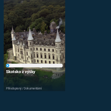
PŘEHRÁT
Skotsko z výšky
Přírodopisný / Dokumentární