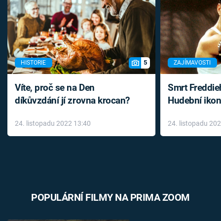
5
HISTORIE
ZAJÍMAVOSTI
Víte, proč se na Den
Smrt Freddie
díkůvzdání jí zrovna krocan?
Hudební ikon
až do konce 
24. listopadu 2022 13:40
24. listopadu 20
léky
POPULÁRNÍ FILMY NA PRIMA ZOOM