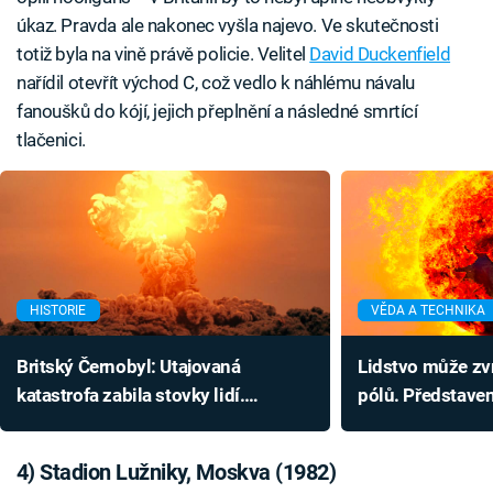
úkaz. Pravda ale nakonec vyšla najevo. Ve skutečnosti
totiž byla na vině právě policie. Velitel
David Duckenfield
nařídil otevřít východ C, což vedlo k náhlému návalu
fanoušků do kójí, jejich přeplnění a následné smrtící
tlačenici.
HISTORIE
VĚDA A TECHNIKA
Britský Černobyl: Utajovaná
Lidstvo může zvr
katastrofa zabila stovky lidí.
pólů. Představen
Radioaktivní mrak zasáhl celou
zabránil by kata
Evropu
4) Stadion Lužniky, Moskva (1982)