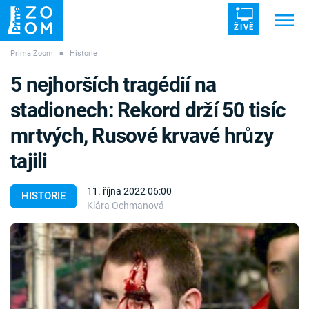
ŽIVĚ
Prima Zoom
■
Historie
Trendy:
ZRÁDCI
UFO
DRUHÁ SVĚTOVÁ VÁLKA
5 nejhorších tragédií na
ZÁHADY
VETŘELCI DÁVNOVĚKU
stadionech: Rekord drží 50 tisíc
mrtvých, Rusové krvavé hrůzy
tajili
Témata
11. října 2022 06:00
HISTORIE
Klára Ochmanová
Přihlášení
Sledujte nás