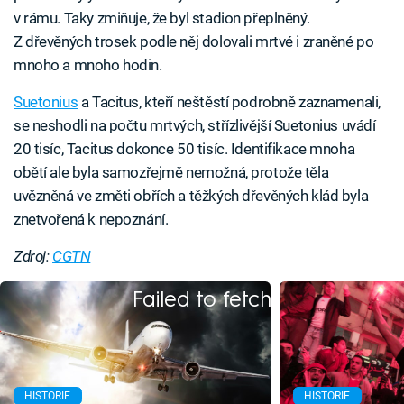
v rámu. Taky zmiňuje, že byl stadion přeplněný.
Z dřevěných trosek podle něj dolovali mrtvé i zraněné po
mnoho a mnoho hodin.
Suetonius
a Tacitus, kteří neštěstí podrobně zaznamenali,
se neshodli na počtu mrtvých, střízlivější Suetonius uvádí
20 tisíc, Tacitus dokonce 50 tisíc. Identifikace mnoha
obětí ale byla samozřejmě nemožná, protože těla
uvězněná ve změti obřích a těžkých dřevěných klád byla
znetvořená k nepoznání.
Zdroj:
CGTN
Failed to fetch
HISTORIE
HISTORIE