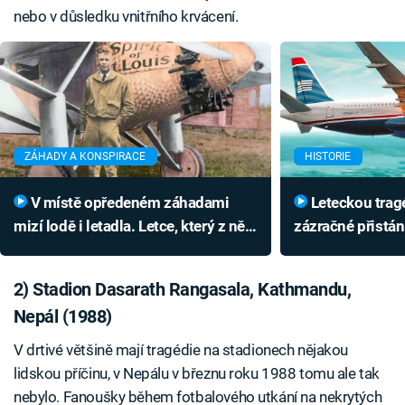
nebo v důsledku vnitřního krvácení.
ZÁHADY A KONSPIRACE
HISTORIE
V místě opředeném záhadami
Leteckou tragédii odvrátilo
mizí lodě i letadla. Letce, který z něj
zázračné přistán
unikl, dostihla tragédie později
skrývala nečeka
2) Stadion Dasarath Rangasala, Kathmandu,
Nepál (1988)
V drtivé většině mají tragédie na stadionech nějakou
lidskou příčinu, v Nepálu v březnu roku 1988 tomu ale tak
nebylo. Fanoušky během fotbalového utkání na nekrytých