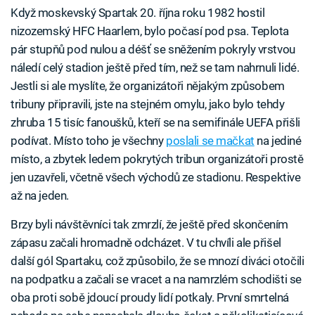
Když moskevský Spartak 20. října roku 1982 hostil
nizozemský HFC Haarlem, bylo počasí pod psa. Teplota
pár stupňů pod nulou a déšť se sněžením pokryly vrstvou
náledí celý stadion ještě před tím, než se tam nahrnuli lidé.
Jestli si ale myslíte, že organizátoři nějakým způsobem
tribuny připravili, jste na stejném omylu, jako bylo tehdy
zhruba 15 tisíc fanoušků, kteří se na semifinále UEFA přišli
podívat. Místo toho je všechny
poslali se mačkat
na jediné
místo, a zbytek ledem pokrytých tribun organizátoři prostě
jen uzavřeli, včetně všech východů ze stadionu. Respektive
až na jeden.
Brzy byli návštěvníci tak zmrzlí, že ještě před skončením
zápasu začali hromadně odcházet. V tu chvíli ale přišel
další gól Spartaku, což způsobilo, že se mnozí diváci otočili
na podpatku a začali se vracet a na namrzlém schodišti se
oba proti sobě jdoucí proudy lidí potkaly. První smrtelná