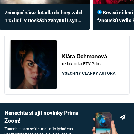
Zničující náraz letadla do hory zabil
Krvavé řádění fotbalových
115 lidí. V troskách zahynul i syn
fanoušků vedlo ke
české fotbalové legendy
Další skončili na
Klára Ochmanová
redaktorka FTV Prima
VŠECHNY ČLÁNKY AUTORA
Nenechte si ujít novinky Prima
Zoom!
Zanechte nám svůj e-mail a 1x týdně vás