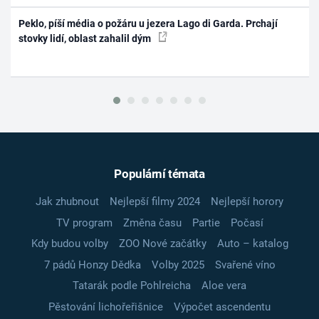
Peklo, píší média o požáru u jezera Lago di Garda. Prchají
stovky lidí, oblast zahalil dým
Populární témata
Jak zhubnout
Nejlepší filmy 2024
Nejlepší horory
TV program
Změna času
Partie
Počasí
Kdy budou volby
ZOO Nové začátky
Auto – katalog
7 pádů Honzy Dědka
Volby 2025
Svařené víno
Tatarák podle Pohlreicha
Aloe vera
Pěstování lichořeřišnice
Výpočet ascendentu