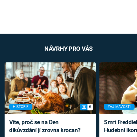
NÁVRHY PRO VÁS
5
HISTORIE
ZAJÍMAVOSTI
Víte, proč se na Den
Smrt Freddie
díkůvzdání jí zrovna krocan?
Hudební ikon