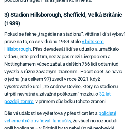
podobnou tragédií na asijském kontinentu.
3) Stadion Hillsborough, Sheffield, Velká Británie
(1989)
Pokud se řekne „tragédie na stadionu“, většina lidí si vybaví
právě na to, co se v dubnu 1989 stalo
v britském
Hillsborough
. Přes devadesát lidí se udusilo a umačkalo
v davu ještě před tím, než zápas mezi Liverpoolem a
Nottinghamem vůbec začal, a dalších 766 lidí odtamtud
vyvázlo s různě závažnými zraněními. Počet obětí se navíc
o jednu (na celkem 97) zvedl v roce 2021, když
vyšetřovatelé určili, že Andrew Devine, který na stadionu
utrpěl nevratné a závažné poškození mozku, o
32 let
později zemřel
v přímém důsledku tohoto zranění.
Děsivé události se vyšetřovaly přes třicet let a
policisté
vehementně obviňovali fanoušky
, že všechno rozpoutali
opilí hooligans – v Británii by to nebyl úplně neobvyklý