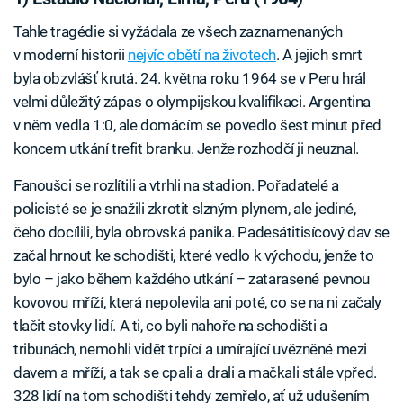
Tahle tragédie si vyžádala ze všech zaznamenaných
v moderní historii
nejvíc obětí na životech
. A jejich smrt
byla obzvlášť krutá. 24. května roku 1964 se v Peru hrál
velmi důležitý zápas o olympijskou kvalifikaci. Argentina
v něm vedla 1:0, ale domácím se povedlo šest minut před
koncem utkání trefit branku. Jenže rozhodčí ji neuznal.
Fanoušci se rozlítili a vtrhli na stadion. Pořadatelé a
policisté se je snažili zkrotit slzným plynem, ale jediné,
čeho docílili, byla obrovská panika. Padesátitisícový dav se
začal hrnout ke schodišti, které vedlo k východu, jenže to
bylo – jako během každého utkání – zatarasené pevnou
kovovou mříží, která nepolevila ani poté, co se na ni začaly
tlačit stovky lidí. A ti, co byli nahoře na schodišti a
tribunách, nemohli vidět trpící a umírající uvězněné mezi
davem a mříží, a tak se cpali a drali a mačkali stále vpřed.
328 lidí na tom schodišti tehdy zemřelo, ať už udušením