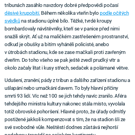
tribunách zasáhlo navzdory dobré předpovědi počasí
děsivé krupobití.
Během několika vteřin bylo
podle očitých
svědků
na stadionu úplně bílo. Těžké, tvrdé kroupy
bombardovaly návštěvníky, kteří se v panice před nimi
snažili skrýt. Ať už na maličkém zastřešeném prostranství,
odkud je obušky a bitím vyháněli policisté, anebo
v útrobách stadionu, kde se zase mačkali proti zavřeným
dveřím. Do toho všeho se pak ještě zvedl prudký vítr a
okolo začaly lítat i kusy střech, sedaček a polámané větve.
Udušení, zranění, pády z tribun a dalšího zařízení stadionu a
ušlapání nebo umačkání davem. To byly hlavní příčiny
smrti 93 lidí. Víc než 100 se jich tehdy navíc zranilo. Aféra
tehdejšího ministra kultury nakonec stála místo, vyvolala
totiž obrovské pohoršení. Hlavně proto, že úřady odmítly
postižené jakkoli kompenzovat s tím, že na stadion šli ze
své svobodné vůle. Neštěstí dodnes zůstává nejhorší