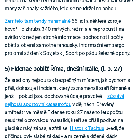
nehoda na sebe nenechala dlouho čekat a několikatisícové
masy zašlapaly každého, kdo se neudržel na nohou.
Zemřelo tam tehdy minimálně
66 lidí a některé zdroje
hovoří i o zhruba 340 mrtvých, režim ale nepropustil na
světlo víc než jen strohé informace, podhodnotil počty
obětí a obvinil samotné fanoušky. Informační embargo
prolomil až deník Sovjetskij Sport po pádu železné opony.
5) Fidenae poblíž Říma, dnešní Itálie, (l. p. 27)
Že stadiony nejsou tak bezpečným místem, jak bychom si
přáli, dokazuje i incident, který zaznamenali staří Římané a
jenž – pokud jsou dochované údaje pravdivé –
zůstává
nejhorší sportovní katastrofou
v dějinách. Dřevěný
amfiteátr ve městě Fidenae roku 27 našeho letopočtu
neudržel obrovskou masu lidí, kteří se přišli podívat na
gladiátorský zápas, a zřítil se.
Historik Tacitus
uvedl, že
příčinou byly slabé základy a mizerně sklížené klády