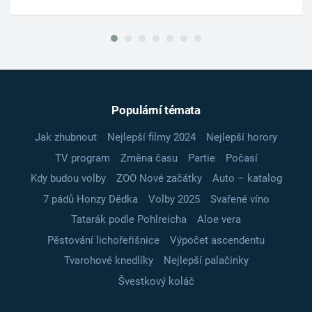
Populární témata
Jak zhubnout
Nejlepší filmy 2024
Nejlepší horory
TV program
Změna času
Partie
Počasí
Kdy budou volby
ZOO Nové začátky
Auto – katalog
7 pádů Honzy Dědka
Volby 2025
Svařené víno
Tatarák podle Pohlreicha
Aloe vera
Pěstování lichořeřišnice
Výpočet ascendentu
Tvarohové knedlíky
Nejlepší palačinky
Švestkový koláč