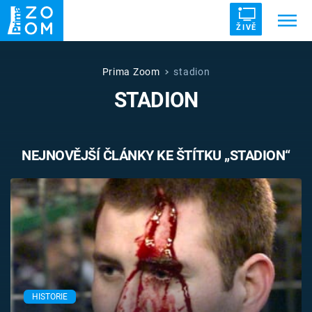
ŽIVĚ
Trendy:
ZRÁDCI
UFO
DRUHÁ SVĚTOVÁ VÁLKA
Prima Zoom
stadion
STADION
ZÁHADY
VETŘELCI DÁVNOVĚKU
NEJNOVĚJŠÍ ČLÁNKY KE ŠTÍTKU „STADION“
Témata
Témata
Pořady
TV Program
HISTORIE