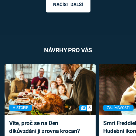
NAČÍST DALŠÍ
NÁVRHY PRO VÁS
5
HISTORIE
ZAJÍMAVOSTI
Víte, proč se na Den
Smrt Freddie
díkůvzdání jí zrovna krocan?
Hudební ikon