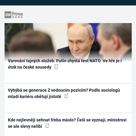
Varování tajných služeb: Putin chystá test NATO. Ve hře je i
útok na české sousedy
Vyhýbá se generace Z vedoucím pozicím? Podle sociologů
mladí kariéru obětují jistotě
Kde nejlevněji sehnat třeba máslo? Češi se vyznají, ministrovi
se ale slevy nelíbí