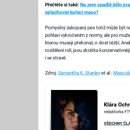
Přečtěte si také:
Na zem spadlé jídlo pra
oplachovat kuřecí maso?
Pomyslný zakopaný pes totiž může být nap
pohlaví vykročením z normy, ale pro muže 
kterou musejí překonat, o dost těžší. Ane
rozdělení rolí, jsou zkrátka konzervativnějš
i ve stravě.
Zdroj:
Samantha K. Stanley
et al.:
Masculi
Fa
Klára Oc
redaktorka FT
VŠECHNY ČL