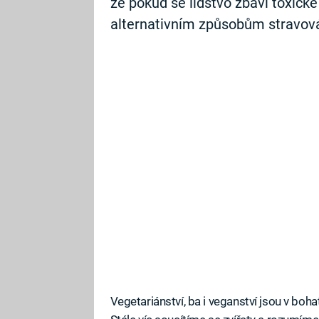
že pokud se lidstvo zbaví toxické
alternativním způsobům stravov
Vegetariánství, ba i veganství jsou v boh