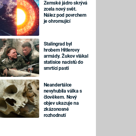
Zemské jádro skrývá
zcela nový svět.
Nález pod povrchem
je ohromující
Stalingrad byl
hrobem Hitlerovy
armády. Žukov vlákal
statisíce nacistů do
smrtící pasti
Neandertálce
nevyhubila válka s
člověkem. Nový
objev ukazuje na
zkázonosné
rozhodnutí