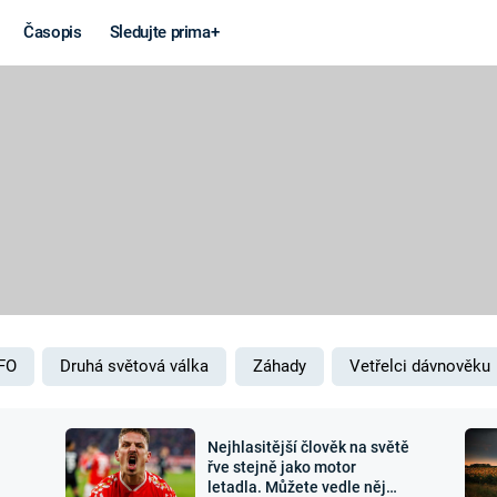
Časopis
Sledujte prima+
Věda a
Války
technika
STUDENÁ V
KORONAVIRUS
VÁLKA VE
VIETNAMU
VESMÍR
VÁLEČNÉ FI
MARS
SERIÁLY
FO
Druhá světová válka
Záhady
Vetřelci dávnověku
Nejhlasitější člověk na světě
Záhady a
Zajímav
řve stejně jako motor
letadla. Můžete vedle něj
konspirace