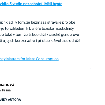
vidlo 5 vteřin nezachrání. Měli byste
říklad i v tom, že bezmasá strava je pro obě
je to vzhledem k bariéře toxické maskulinity,
bo také v tom, že ti, kdo drží klasické genderové
í a jejich konzervativní přístup k životu se odráží
nity Matters for Meat Consumption
iled to fetch
hmanová
V Prima
ÁNKY AUTORA