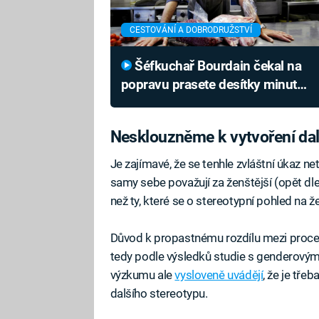
CESTOVÁNÍ A DOBRODRUŽSTVÍ
Šéfkuchař Bourdain čekal na
popravu prasete desítky minut
v lijáku. Servítky si nikdy nebral
Nesklouzněme k vytvoření dal
Je zajímavé, že se tenhle zvláštní úkaz ne
samy sebe považují za ženštější (opět dl
než ty, které se o stereotypní pohled na že
Důvod k propastnému rozdílu mezi proce
tedy podle výsledků studie s genderovými
výzkumu ale
vysloveně uvádějí
, že je tře
dalšího stereotypu.