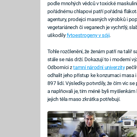
podle mnohých vědců v toxické maskulinit
pořádnému chlapovi patří pořádná flákot
agentury, prodejci masných výrobků i po
vegetariánech či veganech je vychrtlý, s
uškodily
fytoestrogeny v sóji
.
Tohle rozčlenění, že ženám patří na talíř 
stále se nás drží. Dokazují to i moderní v
Odborníci z
tamní národní univerzity
pečli
odhalit jeho přístup ke konzumaci masa i to
897 lidí. Výsledky potvrdily, že čím víc se
a naplňovali je, tím méně byli myšlenkám b
jejich těla maso zkrátka potřebují.