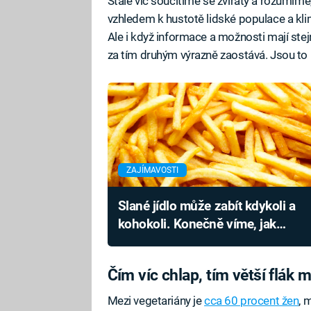
Stále víc soucítíme se zvířaty a rozumíme
vzhledem k hustotě lidské populace a kl
Ale i když informace a možnosti mají stej
za tím druhým výrazně zaostává. Jsou to 
ZAJÍMAVOSTI
Slané jídlo může zabít kdykoli a
kohokoli. Konečně víme, jak
proces probíhá
Čím víc chlap, tím větší flák 
Mezi vegetariány je
cca 60 procent žen
, 