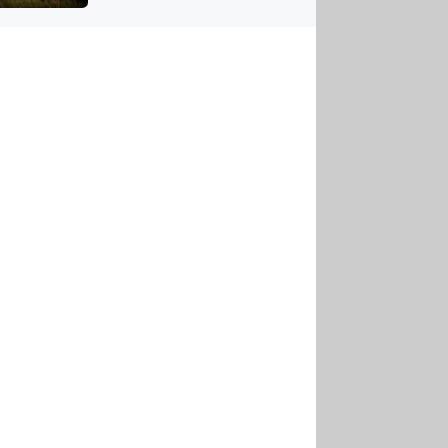
US
tornádem
RSUS
ZE A