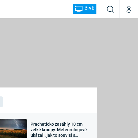
ŽIVĚ
Vyhledávání
Můj p
Prima+
ÁLKA
CNN Prima NEWS
Prima FRESH
Prima LIVING
LMY A
Prima Ženy
Prima LAJK
Prachaticko zasáhly 10 cm
osti
velké kroupy. Meteorologové
Sledujte nás
ukázali, jak to souvisí s