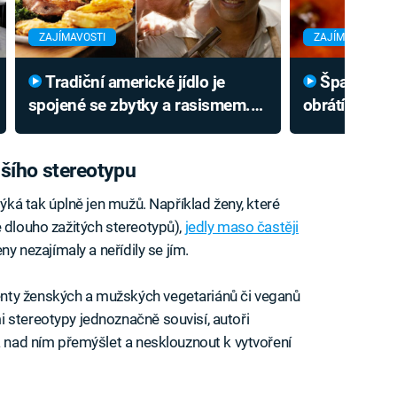
ZAJÍMAVOSTI
ZAJÍMAVOSTI
Tradiční americké jídlo je
Španělské národní jídlo vám
spojené se zbytky a rasismem.
obrátí žalude
Kritikům ale vadí něco jiného
je na talíři p
šího stereotypu
týká tak úplně jen mužů. Například ženy, které
e dlouho zažitých stereotypů),
jedly maso častěji
ny nezajímaly a neřídily se jím.
nty ženských a mužských vegetariánů či veganů
 stereotypy jednoznačně souvisí, autoři
ba nad ním přemýšlet a nesklouznout k vytvoření