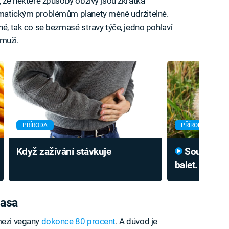
, že některé způsoby obživy jsou zkrátka
imatickým problémům planety méně udržitelné.
né, tak co se bezmasé stravy týče, jedno pohlaví
muži.
PŘÍRODA
PŘÍRODA
Když zažívání stávkuje
Souboje křečků připomínají
balet. Jejich
kanibalismu
masa
mezi vegany
dokonce 80 procent
. A důvod je