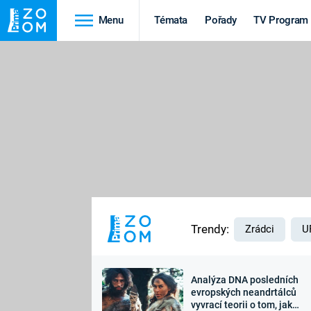
Menu
Témata
Pořady
TV Program
Cestování
Historie
HRADY A ZÁMKY
VIKINGOVÉ
HEDVÁBNÁ STEZKA
EPIDEMIE A
PANDEMIE
PŘÍRODA
STAROVĚKÝ EGYPT
Trendy:
Zrádci
U
Analýza DNA posledních
Druhá
Výročí
evropských neandrtálců
vyvrací teorii o tom, jak
světová válka