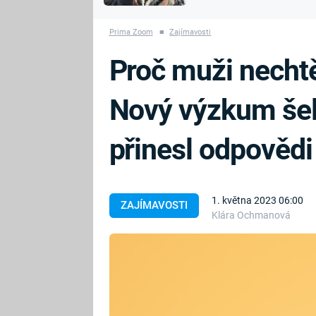
MARIE TEREZIE
vyhynuli
ADOLF HITLER
NAPOLEON
Prima Zoom
■
Zajímavosti
BONAPARTE
ATENTÁT NA
Proč muži nechtě
REINHARDA
BRITSKÁ
HEYDRICHA
KRÁLOVSKÁ
Nový výzkum šel
RODINA
PRVNÍ SVĚTOVÁ
VÁLKA
přinesl odpovědi
1. května 2023 06:00
ZAJÍMAVOSTI
Klára Ochmanová