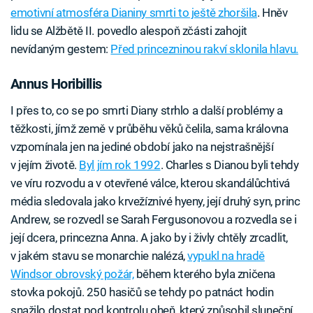
emotivní atmosféra Dianiny smrti to ještě zhoršila
. Hněv
lidu se Alžbětě II. povedlo alespoň zčásti zahojit
nevídaným gestem:
Před princezninou rakví sklonila hlavu.
Annus Horibillis
I přes to, co se po smrti Diany strhlo a další problémy a
těžkosti, jímž země v průběhu věků čelila, sama královna
vzpomínala jen na jediné období jako na nejstrašnější
v jejím životě.
Byl jím rok 1992
. Charles s Dianou byli tehdy
ve víru rozvodu a v otevřené válce, kterou skandálůchtivá
média sledovala jako krvežíznivé hyeny, její druhý syn, princ
Andrew, se rozvedl se Sarah Fergusonovou a rozvedla se i
její dcera, princezna Anna. A jako by i živly chtěly zrcadlit,
v jakém stavu se monarchie nalézá,
vypukl na hradě
Windsor obrovský požár,
během kterého byla zničena
stovka pokojů. 250 hasičů se tehdy po patnáct hodin
snažilo dostat pod kontrolu oheň, který způsobil sluneční