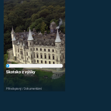
PŘEHRÁT
Skotsko z výšky
Přírodopisný / Dokumentární