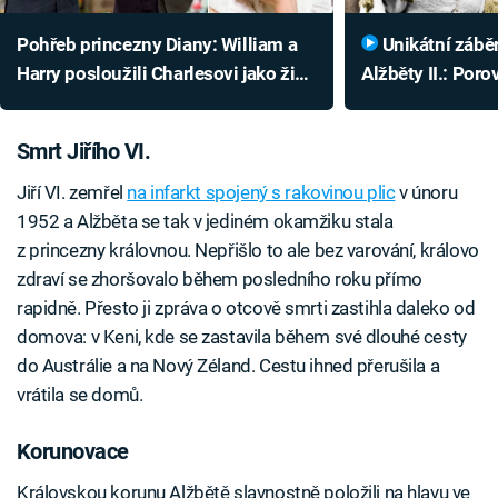
Pohřeb princezny Diany: William a
Unikátní záběry korunovace
Harry posloužili Charlesovi jako živé
Alžběty II.: Porov
štíty
ceremoniálem Kar
Smrt Jiřího VI.
Jiří VI. zemřel
na infarkt spojený s rakovinou plic
v únoru
1952 a Alžběta se tak v jediném okamžiku stala
z princezny královnou. Nepřišlo to ale bez varování, královo
zdraví se zhoršovalo během posledního roku přímo
rapidně. Přesto ji zpráva o otcově smrti zastihla daleko od
domova: v Keni, kde se zastavila během své dlouhé cesty
do Austrálie a na Nový Zéland. Cestu ihned přerušila a
vrátila se domů.
Korunovace
Královskou korunu Alžbětě slavnostně položili na hlavu ve