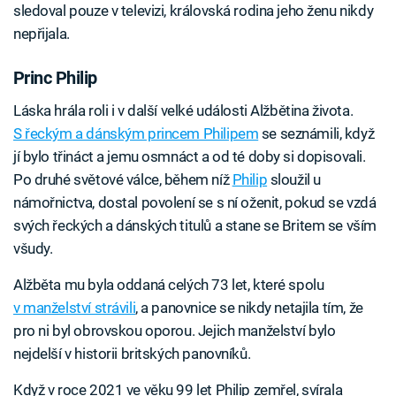
sledoval pouze v televizi, královská rodina jeho ženu nikdy
nepřijala.
Princ Philip
Láska hrála roli i v další velké události Alžbětina života.
S řeckým a dánským princem Philipem
se seznámili, když
jí bylo třináct a jemu osmnáct a od té doby si dopisovali.
Po druhé světové válce, během níž
Philip
sloužil u
námořnictva, dostal povolení se s ní oženit, pokud se vzdá
svých řeckých a dánských titulů a stane se Britem se vším
všudy.
Alžběta mu byla oddaná celých 73 let, které spolu
v manželství strávili
, a panovnice se nikdy netajila tím, že
pro ni byl obrovskou oporou. Jejich manželství bylo
nejdelší v historii britských panovníků.
Když v roce 2021 ve věku 99 let Philip zemřel, svírala