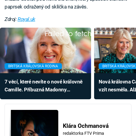
paprsek odražený od sklíčka na závěs.
Zdroj:
Royal.uk
Failed to fetch
BRITSKÁ KRÁLOVSKÁ RODINA
BRITSKÁ KRÁLOVSK
7 věcí, které nevíte o nové královně
Nová královna C
Camille. Příbuzná Madonny
vzít nesměla. Alž
unikátně bojuje se strachem
lid nenáviděl
Klára Ochmanová
redaktorka FTV Prima