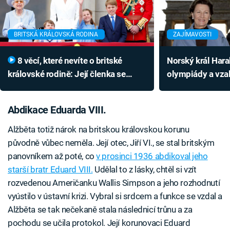
BRITSKÁ KRÁLOVSKÁ RODINA
ZAJÍMAVOSTI
8 věcí, které nevíte o britské
Norský král Haral
královské rodině: Její členka se
olympiády a vzal
narodila v Karlových Varech
ho lid zbožňuje?
Abdikace Eduarda VIII.
Alžběta totiž nárok na britskou královskou korunu
původně vůbec neměla. Její otec, Jiří VI., se stal britským
panovníkem až poté, co
v prosinci 1936 abdikoval jeho
starší bratr Eduard VIII.
Udělal to z lásky, chtěl si vzít
rozvedenou Američanku Wallis Simpson a jeho rozhodnutí
vyústilo v ústavní krizi. Vybral si srdcem a funkce se vzdal a
Alžběta se tak nečekaně stala následnicí trůnu a za
pochodu se učila protokol. Její korunovaci Eduard