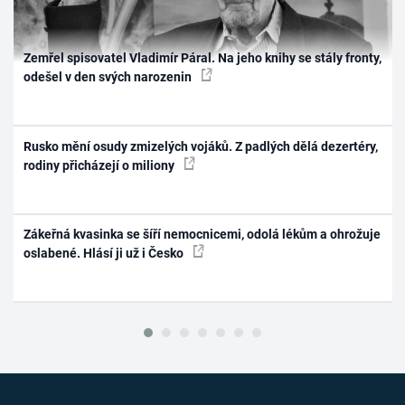
Zemřel spisovatel Vladimír Páral. Na jeho knihy se stály fronty,
odešel v den svých narozenin
Rusko mění osudy zmizelých vojáků. Z padlých dělá dezertéry,
rodiny přicházejí o miliony
Zákeřná kvasinka se šíří nemocnicemi, odolá lékům a ohrožuje
oslabené. Hlásí ji už i Česko