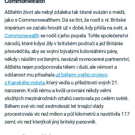
Commonwealth
Alžbětin život ale nebyl zdaleka tak těsně svázán s médii,
jako s Commonwealthem. Dá se říct, že rostl s ní. Britské
impérium se začalo hroutit už v době, kdy přišla na svět, a
Commonwealth
se rodil z jeho popela. Tohle společenství
národů, které kdysi žily v britském područí a jež Británie
přesvědčila, aby se svými bývalými koloniálními pány,
někdy i násilím svrženými, navázali rovnocenné partnerství,
Alžběta nejen podporovala tělem i duší, ale věrnost a
oddanost mu přísahala
už během svého projevu
z Kapského města
, který vedla u příležitosti svých 21.
narozenin. Kvůli němu a kvůli urovnání někdy velmi
složitých mezinárodních vztahů cestovala po celém světě.
Během své víc než sedmdesát let trvající vlády
procestovala víc než milion a půl kilometrů a navštívila 117
zemí; víc než kterýkoli jiný britský panovník.