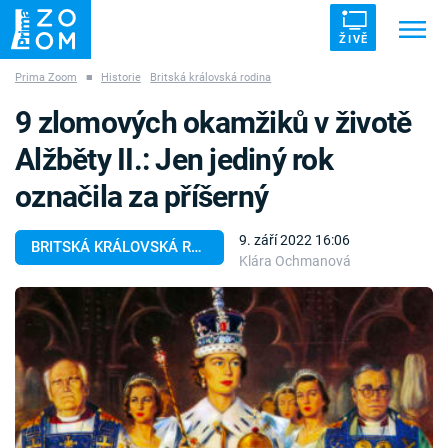
ŽIVĚ
Prima Zoom
■
Historie
Britská královská rodina
Trendy:
ZRÁDCI
UFO
DRUHÁ SVĚTOVÁ VÁLKA
9 zlomových okamžiků v životě
ZÁHADY
VETŘELCI DÁVNOVĚKU
Alžběty II.: Jen jediný rok
označila za příšerný
9. září 2022 16:06
BRITSKÁ KRÁLOVSKÁ RODINA
Klára Ochmanová
Témata
Témata
Pořady
TV Program