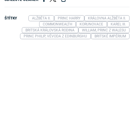
ŠTÍTKY
ALŽBĚTA II.
PRINC HARRY
KRÁLOVNA ALŽBĚTA II.
COMMONWEALTH
KORUNOVACE
KAREL III.
BRITSKÁ KRÁLOVSKÁ RODINA
WILLIAM, PRINC Z WALESU
PRINC PHILIP, VÉVODA Z EDINBURGHU
BRITSKÉ IMPÉRIUM