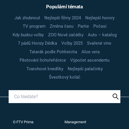
Populární témata
Jak zhubnout
Nejlepší filmy 2024
Nejlepší horory
TV program
Změna času
Partie
Počasí
Kdy budou volby
ZOO Nové začátky
Auto – katalog
7 pádů Honzy Dědka
Volby 2025
Svařené víno
Tatarák podle Pohlreicha
Aloe vera
Pěstování lichořeřišnice
Výpočet ascendentu
Tvarohové knedlíky
Nejlepší palačinky
Švestkový koláč
O FTV Prima
Management