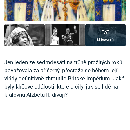
Časopis
Sledujte prima+
Přihlášení
12 fotografií
Sledujte nás
Jen jeden ze sedmdesáti na trůně prožitých roků
považovala za příšerný, přestože se během její
vlády definitivně zhroutilo Britské impérium. Jaké
byly klíčové události, které určily, jak se lidé na
královnu Alžbětu II. dívají?