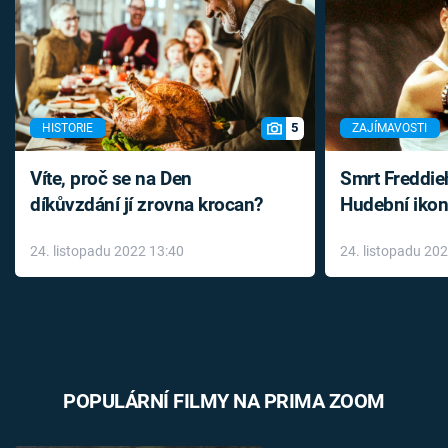
5
HISTORIE
ZAJÍMAVOSTI
Víte, proč se na Den
Smrt Freddie
díkůvzdání jí zrovna krocan?
Hudební ikon
až do konce 
24. listopadu 2022 13:40
24. listopadu 20
léky
POPULÁRNÍ FILMY NA PRIMA ZOOM