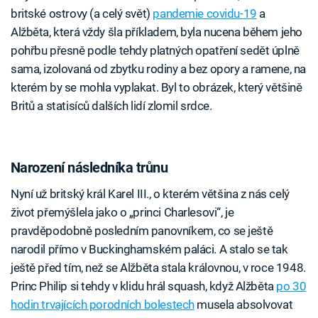
britské ostrovy (a celý svět)
pandemie covidu-19
a
Alžběta, která vždy šla příkladem, byla nucena během jeho
pohřbu přesně podle tehdy platných opatření sedět úplně
sama, izolovaná od zbytku rodiny a bez opory a ramene, na
kterém by se mohla vyplakat. Byl to obrázek, který většině
Britů a statisíců dalších lidí zlomil srdce.
Narození následníka trůnu
Nyní už britský král Karel III., o kterém většina z nás celý
život přemýšlela jako o „princi Charlesovi“, je
pravděpodobně posledním panovníkem, co se ještě
narodil přímo v Buckinghamském paláci. A stalo se tak
ještě před tím, než se Alžběta stala královnou, v roce 1948.
Princ Philip si tehdy v klidu hrál squash, když Alžběta
po 30
hodin trvajících porodních bolestech
musela absolvovat