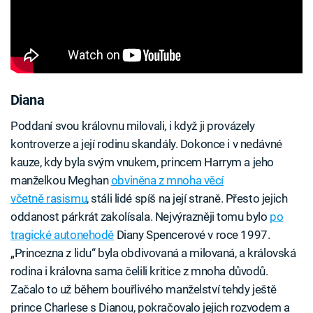
Diana
Poddaní svou královnu milovali, i když ji provázely
kontroverze a její rodinu skandály. Dokonce i v nedávné
kauze, kdy byla svým vnukem, princem Harrym a jeho
manželkou Meghan
obviněna z mnoha věcí
včetně rasismu
, stáli lidé spíš na její straně. Přesto jejich
oddanost párkrát zakolísala. Nejvýrazněji tomu bylo
po
tragické autonehodě
Diany Spencerové v roce 1997.
„Princezna z lidu“ byla obdivovaná a milovaná, a královská
rodina i královna sama čelili kritice z mnoha důvodů.
Začalo to už během bouřlivého manželství tehdy ještě
prince Charlese s Dianou, pokračovalo jejich rozvodem a