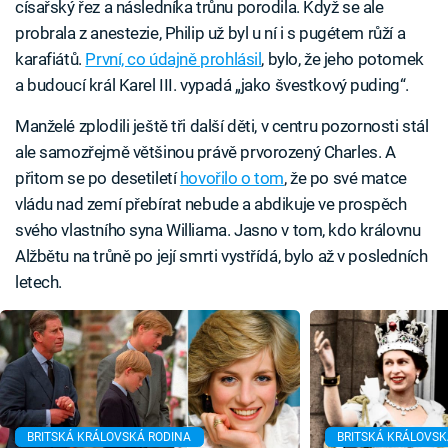
císařský řez a následníka trůnu porodila. Když se ale
probrala z anestezie, Philip už byl u ní i s pugétem růží a
karafiátů.
První, co údajně prohlásil
, bylo, že jeho potomek
a budoucí král Karel III. vypadá „jako švestkový puding“.
Manželé zplodili ještě tři další děti, v centru pozornosti stál
ale samozřejmě většinou právě prvorozený Charles. A
přitom se po desetiletí
hovořilo o tom
, že po své matce
vládu nad zemí přebírat nebude a abdikuje ve prospěch
svého vlastního syna Williama. Jasno v tom, kdo královnu
Alžbětu na trůně po její smrti vystřídá, bylo až v posledních
letech.
BRITSKÁ KRÁLOVSKÁ RODINA
BRITSKÁ KRÁLOVSK