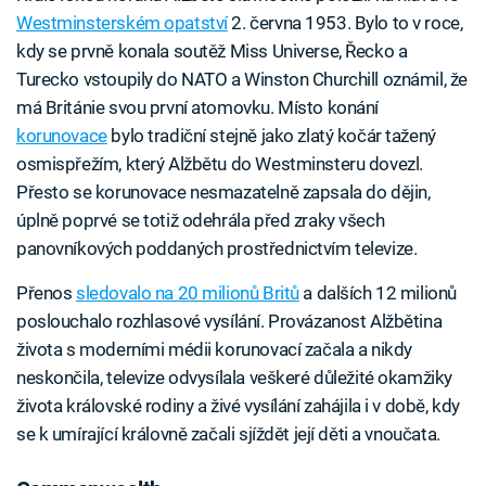
Westminsterském opatství
2. června 1953. Bylo to v roce,
kdy se prvně konala soutěž Miss Universe, Řecko a
Turecko vstoupily do NATO a Winston Churchill oznámil, že
má Británie svou první atomovku. Místo konání
korunovace
bylo tradiční stejně jako zlatý kočár tažený
osmispřežím, který Alžbětu do Westminsteru dovezl.
Přesto se korunovace nesmazatelně zapsala do dějin,
úplně poprvé se totiž odehrála před zraky všech
panovníkových poddaných prostřednictvím televize.
Přenos
sledovalo na 20 milionů Britů
a dalších 12 milionů
poslouchalo rozhlasové vysílání. Provázanost Alžbětina
života s moderními médii korunovací začala a nikdy
neskončila, televize odvysílala veškeré důležité okamžiky
života královské rodiny a živé vysílání zahájila i v době, kdy
se k umírající královně začali sjíždět její děti a vnoučata.
Failed to fetch