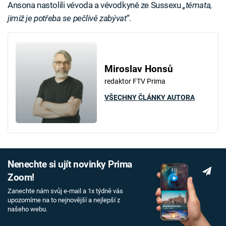
Ansona nastolili vévoda a vévodkyně ze Sussexu
„témata,
jimiž je potřeba se pečlivě zabývat“
.
Miroslav Honsů
redaktor FTV Prima
VŠECHNY ČLÁNKY AUTORA
Nenechte si ujít novinky Prima
Zoom!
Zanechte nám svůj e-mail a 1x týdně vás
upozorníme na to nejnovější a nejlepší z
našeho webu.