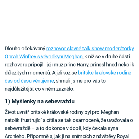
Dlouho očekávaný
rozhovor slavné talk show moderátorky
Oprah Winfrey s vévodkyní Meghan
, k níž se v druhé části
rozhovoru připojil i její muž princ Harry, přinesl hned několik
důležitých momentů. A jelikož se
britské královské rodině
čas od času věnujeme
, shrnuli jsme pro vás to
nejdůležitější, co v něm zaznělo.
1) Myšlenky na sebevraždu
Život uvnitř britské královské rodiny byl pro Meghan
natolik frustrující a cítila se tak osamoceně, že uvažovala o
sebevraždě – a to dokonce v době, kdy čekala syna
Archieho. Připomněla, jak ji na snímcích z návštěvy Royal