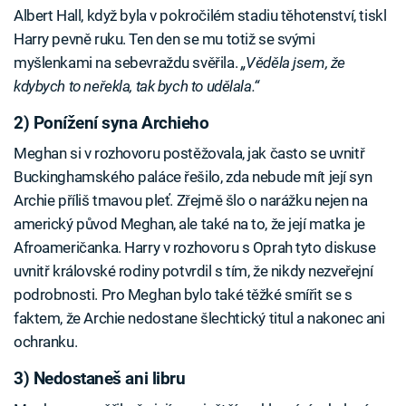
Albert Hall, když byla v pokročilém stadiu těhotenství, tiskl
Harry pevně ruku. Ten den se mu totiž se svými
myšlenkami na sebevraždu svěřila.
„Věděla jsem, že
kdybych to neřekla, tak bych to udělala.“
2) Ponížení syna Archieho
Meghan si v rozhovoru postěžovala, jak často se uvnitř
Buckinghamského paláce řešilo, zda nebude mít její syn
Archie příliš tmavou pleť. Zřejmě šlo o narážku nejen na
americký původ Meghan, ale také na to, že její matka je
Afroameričanka. Harry v rozhovoru s Oprah tyto diskuse
uvnitř královské rodiny potvrdil s tím, že nikdy nezveřejní
podrobnosti. Pro Meghan bylo také těžké smířit se s
faktem, že Archie nedostane šlechtický titul a nakonec ani
ochranku.
3) Nedostaneš ani libru