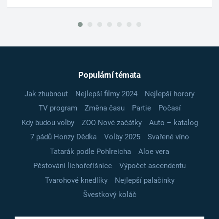
Populární témata
Jak zhubnout
Nejlepší filmy 2024
Nejlepší horory
TV program
Změna času
Partie
Počasí
Kdy budou volby
ZOO Nové začátky
Auto – katalog
7 pádů Honzy Dědka
Volby 2025
Svařené víno
Tatarák podle Pohlreicha
Aloe vera
Pěstování lichořeřišnice
Výpočet ascendentu
Tvarohové knedlíky
Nejlepší palačinky
Švestkový koláč