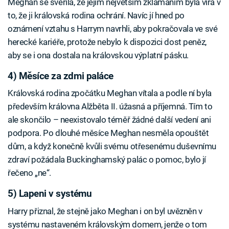
Meghan se svěřila, že jejím největším zklamáním byla víra v
to, že ji královská rodina ochrání. Navíc jí hned po
oznámení vztahu s Harrym navrhli, aby pokračovala ve své
herecké kariéře, protože nebylo k dispozici dost peněz,
aby se i ona dostala na královskou výplatní pásku.
4) Měsíce za zdmi paláce
Královská rodina zpočátku Meghan vítala a podle ní byla
především královna Alžběta II. úžasná a příjemná. Tím to
ale skončilo – neexistovalo téměř žádné další vedení ani
podpora. Po dlouhé měsíce Meghan nesměla opouštět
dům, a když konečně kvůli svému otřesenému duševnímu
zdraví požádala Buckinghamský palác o pomoc, bylo jí
řečeno „ne“.
5) Lapeni v systému
Harry přiznal, že stejně jako Meghan i on byl uvězněn v
systému nastaveném královským domem, jenže o tom