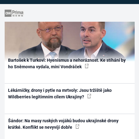
Bartošek k Turkovi: Hyenismus a nehoráznost. Ke stíhání by
ho Sněmovna vydala, míní Vondráček
Lékárničky, drony i pytle na mrtvoly: Jsou tržiště jako
Wildberries legitimním cílem Ukrajiny?
Šándor: Na masy ruských vojáků budou ukrajinské drony
krátké. Konflikt se nevyvíjí dobře