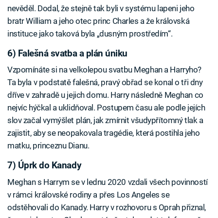
nevěděl. Dodal, že stejně tak byli v systému lapeni jeho
bratr William a jeho otec princ Charles a že královská
instituce jako taková byla „dusným prostředím“.
6) Falešná svatba a plán úniku
Vzpomínáte si na velkolepou svatbu Meghan a Harryho?
Ta byla v podstatě falešná, pravý obřad se konal o tři dny
dříve v zahradě u jejich domu. Harry následně Meghan co
nejvíc hýčkal a uklidňoval. Postupem času ale podle jejích
slov začal vymýšlet plán, jak zmírnit všudypřítomný tlak a
zajistit, aby se neopakovala tragédie, která postihla jeho
matku, princeznu Dianu.
7) Úprk do Kanady
Meghan s Harrym se v lednu 2020 vzdali všech povinností
v rámci královské rodiny a přes Los Angeles se
odstěhovali do Kanady. Harry v rozhovoru s Oprah přiznal,