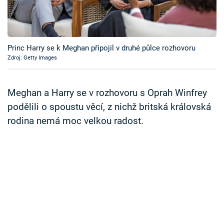
Časopis
Sledujte prima+
Princ Harry se k Meghan připojil v druhé půlce rozhovoru
Zdroj: Getty Images
Přihlášení
Meghan a Harry se v rozhovoru s Oprah Winfrey
Sledujte nás
podělili o spoustu věcí, z nichž britská královská
rodina nemá moc velkou radost.