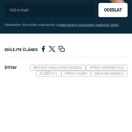
ODESLAT
Odesláním formuláře souhlasíte s
podmínkami zpracování osobních údajů
SDÍLEJTE ČLÁNEK
ŠTÍTKY
BRITSKÁ KRÁLOVSKÁ RODINA
OPRAH WINFREYOVÁ
ALŽBĚTA II.
PRINC HARRY
MEGHAN MARKLE