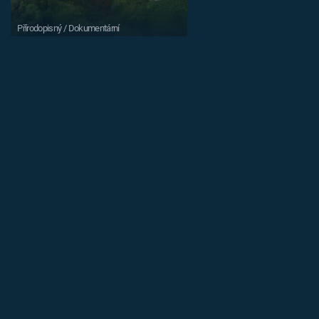
Přírodopisný / Dokumentární