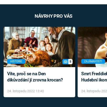
NÁVRHY PRO VÁS
5
HISTORIE
ZAJÍMAVOSTI
Víte, proč se na Den
Smrt Freddie
díkůvzdání jí zrovna krocan?
Hudební ikon
až do konce 
24. listopadu 2022 13:40
24. listopadu 20
léky