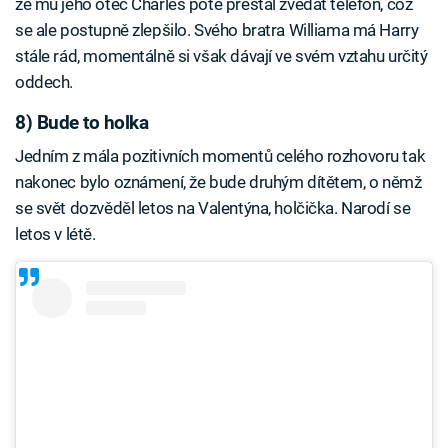
že mu jeho otec Charles poté přestal zvedat telefon, což
se ale postupně zlepšilo. Svého bratra Williama má Harry
stále rád, momentálně si však dávají ve svém vztahu určitý
oddech.
8) Bude to holka
Jedním z mála pozitivních momentů celého rozhovoru tak
nakonec bylo oznámení, že bude druhým dítětem, o němž
se svět dozvěděl letos na Valentýna, holčička. Narodí se
letos v létě.