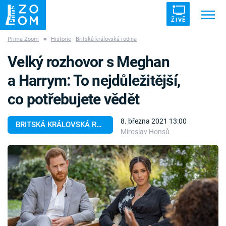
ŽIVĚ
Prima Zoom
■
Historie
Britská královská rodina
Trendy:
ZRÁDCI
UFO
DRUHÁ SVĚTOVÁ VÁLKA
Velký rozhovor s Meghan
ZÁHADY
VETŘELCI DÁVNOVĚKU
a Harrym: To nejdůležitější,
co potřebujete vědět
8. března 2021 13:00
BRITSKÁ KRÁLOVSKÁ RODINA
Miroslav Honsů
Témata
Témata
Pořady
TV Program