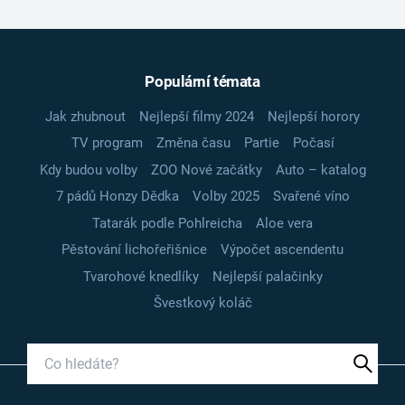
Populární témata
Jak zhubnout
Nejlepší filmy 2024
Nejlepší horory
TV program
Změna času
Partie
Počasí
Kdy budou volby
ZOO Nové začátky
Auto – katalog
7 pádů Honzy Dědka
Volby 2025
Svařené víno
Tatarák podle Pohlreicha
Aloe vera
Pěstování lichořeřišnice
Výpočet ascendentu
Tvarohové knedlíky
Nejlepší palačinky
Švestkový koláč