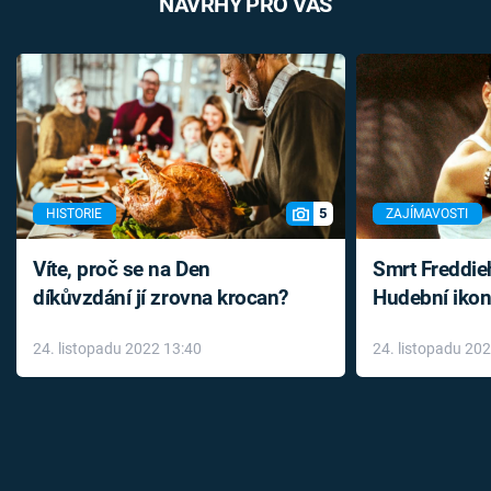
NÁVRHY PRO VÁS
5
HISTORIE
ZAJÍMAVOSTI
Víte, proč se na Den
Smrt Freddie
díkůvzdání jí zrovna krocan?
Hudební ikon
až do konce 
24. listopadu 2022 13:40
24. listopadu 20
léky