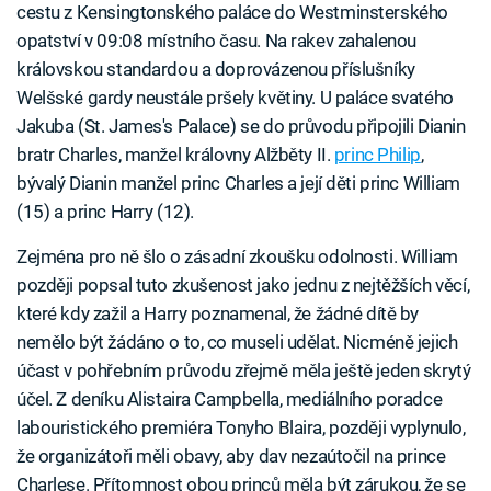
cestu z Kensingtonského paláce do Westminsterského
opatství v 09:08 místního času. Na rakev zahalenou
královskou standardou a doprovázenou příslušníky
Welšské gardy neustále pršely květiny. U paláce svatého
Jakuba (St. James's Palace) se do průvodu připojili Dianin
bratr Charles, manžel královny Alžběty II.
princ Philip
,
bývalý Dianin manžel princ Charles a její děti princ William
(15) a princ Harry (12).
Zejména pro ně šlo o zásadní zkoušku odolnosti. William
později popsal tuto zkušenost jako jednu z nejtěžších věcí,
které kdy zažil a Harry poznamenal, že žádné dítě by
nemělo být žádáno o to, co museli udělat. Nicméně jejich
účast v pohřebním průvodu zřejmě měla ještě jeden skrytý
účel. Z deníku Alistaira Campbella, mediálního poradce
labouristického premiéra Tonyho Blaira, později vyplynulo,
že organizátoři měli obavy, aby dav nezaútočil na prince
Charlese. Přítomnost obou princů měla být zárukou, že se