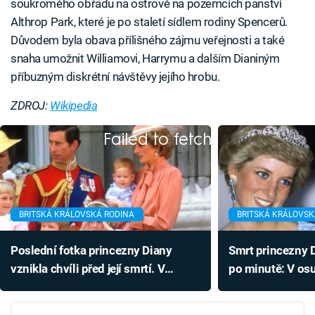
soukromého obřadu na ostrově na pozemcích panství
Althrop Park, které je po staletí sídlem rodiny Spencerů.
Důvodem byla obava přílišného zájmu veřejnosti a také
snaha umožnit Williamovi, Harrymu a dalším Dianiným
příbuzným diskrétní návštěvy jejího hrobu.
ZDROJ:
Wikipedia
Failed to fetch
BRITSKÁ KRÁLOVSKÁ RODINA
BRITSKÁ KRÁLOVSK
Poslední fotka princezny Diany
Smrt princezny 
vznikla chvíli před její smrtí. V
po minutě: V os
osudové nehodě hrál roli alkohol
padala nečekaná