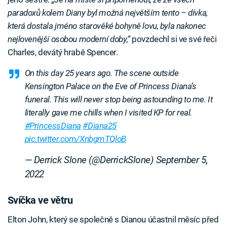
paradoxů kolem Diany byl možná největším tento – dívka,
která dostala jméno starověké bohyně lovu, byla nakonec
nejlovenější osobou moderní doby,“
povzdechl si ve své řeči
Charles, devátý hrabě Spencer.
On this day 25 years ago. The scene outside
Kensington Palace on the Eve of Princess Diana’s
funeral. This will never stop being astounding to me. It
literally gave me chills when I visited KP for real.
#PrincessDiana
#Diana25
pic.twitter.com/XnbgmTQloB
— Derrick Slone (@DerrickSlone)
September 5,
2022
Svíčka ve větru
Elton John, který se společně s Dianou účastnil měsíc před