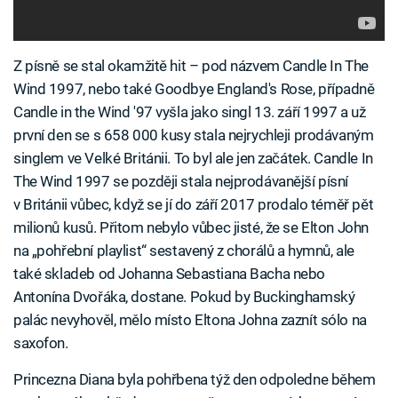
Z písně se stal okamžitě hit – pod názvem Candle In The
Wind 1997, nebo také Goodbye England's Rose, případně
Candle in the Wind '97 vyšla jako singl 13. září 1997 a už
první den se s 658 000 kusy stala nejrychleji prodávaným
singlem ve Velké Británii. To byl ale jen začátek. Candle In
The Wind 1997 se později stala nejprodávanější písní
v Británii vůbec, když se jí do září 2017 prodalo téměř pět
milionů kusů. Přitom nebylo vůbec jisté, že se Elton John
na „pohřební playlist“ sestavený z chorálů a hymnů, ale
také skladeb od Johanna Sebastiana Bacha nebo
Antonína Dvořáka, dostane. Pokud by Buckinghamský
palác nevyhověl, mělo místo Eltona Johna zaznít sólo na
saxofon.
Princezna Diana byla pohřbena týž den odpoledne během