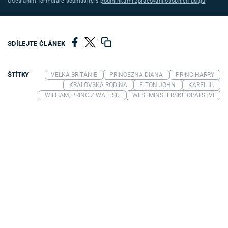
Odesláním formuláře souhlasíte s
podmínkami zpracování osobních údajů
SDÍLEJTE ČLÁNEK
ŠTÍTKY
VELKÁ BRITÁNIE
PRINCEZNA DIANA
PRINC HARRY
KRÁLOVSKÁ RODINA
ELTON JOHN
KAREL III.
WILLIAM, PRINC Z WALESU
WESTMINSTERSKÉ OPATSTVÍ