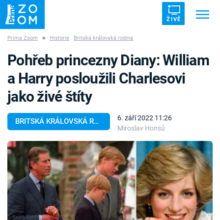
ŽIVĚ
Prima Zoom
■
Historie
Britská královská rodina
Trendy:
ZRÁDCI
UFO
DRUHÁ SVĚTOVÁ VÁLKA
Pohřeb princezny Diany: William
ZÁHADY
VETŘELCI DÁVNOVĚKU
a Harry posloužili Charlesovi
jako živé štíty
6. září 2022 11:26
BRITSKÁ KRÁLOVSKÁ RODINA
Miroslav Honsů
Témata
Témata
Pořady
TV Program