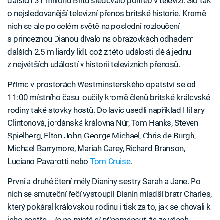
dalších 31 milionů Britů sledovalo pohřeb v televizi. Šlo tak
o nejsledovanější televizní přenos britské historie. Kromě
nich se ale po celém světě na poslední rozloučení
s princeznou Dianou dívalo na obrazovkách odhadem
dalších 2,5 miliardy lidí, což z této události dělá jednu
z největších událostí v historii televizních přenosů.
Přímo v prostorách Westminsterského opatství se od
11:00 místního času loučily kromě členů britské královské
rodiny také stovky hostů. Do lavic usedli například Hillary
Clintonová, jordánská královna Núr, Tom Hanks, Steven
Spielberg, Elton John, George Michael, Chris de Burgh,
Michael Barrymore, Mariah Carey, Richard Branson,
Luciano Pavarotti nebo
Tom Cruise
.
První a druhé čtení měly Dianiny sestry Sarah a Jane. Po
nich se smuteční řečí vystoupil Dianin mladší bratr Charles,
který pokáral královskou rodinu i tisk za to, jak se chovali k
jeho sestře.
„Je na místě si připomenout, že ze všech