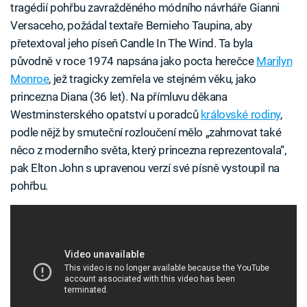
tragédií pohřbu zavražděného módního návrháře Gianni
Versaceho, požádal textaře Bernieho Taupina, aby
přetextoval jeho píseň Candle In The Wind. Ta byla
původně v roce 1974 napsána jako pocta herečce
Marilyn
Monroe
, jež tragicky zemřela ve stejném věku, jako
princezna Diana (36 let). Na přímluvu děkana
Westminsterského opatství u poradců
královské rodiny
,
podle nějž by smuteční rozloučení mělo „zahrnovat také
něco z moderního světa, který princezna reprezentovala“,
pak Elton John s upravenou verzí své písně vystoupil na
pohřbu.