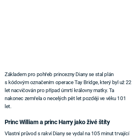
Základem pro pohřeb princezny Diany se stal plán
s kódovým označením operace Tay Bridge, který byl už 22
let nacvičován pro případ úmrtí královny matky. Ta
nakonec zemřela o necelých pět let později ve věku 101
let.
Princ William a princ Harry jako živé štíty
Vlastní průvod s rakví Diany se vydal na 105 minut trvající