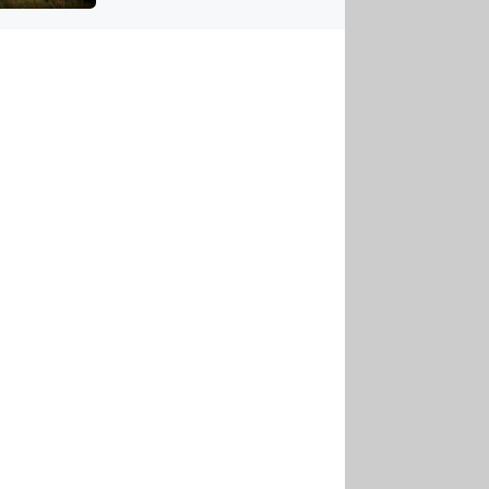
US
tornádem
RSUS
ZE A