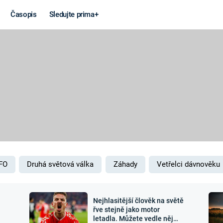
Časopis
Sledujte prima+
Věda a
Války
technika
STUDENÁ V
KORONAVIRUS
VÁLKA VE
VIETNAMU
VESMÍR
VÁLEČNÉ FI
MARS
SERIÁLY
FO
Druhá světová válka
Záhady
Vetřelci dávnověku
Nejhlasitější člověk na světě
Záhady a
Zajímav
řve stejně jako motor
letadla. Můžete vedle něj
konspirace