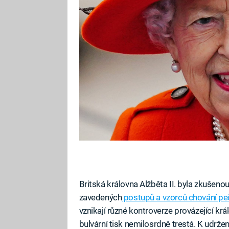
Britská královna Alžběta II. byla zkušenou,
zavedených
postupů a vzorců chování peč
vznikají různé kontroverze provázející krá
bulvární tisk nemilosrdně trestá. K udržen