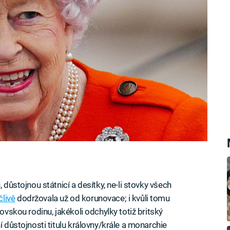
 důstojnou státnicí a desítky, ne-li stovky všech
livě
dodržovala už od korunovace; i kvůli tomu
lovskou rodinu, jakékoli odchylky totiž britský
í důstojnosti titulu královny/krále a monarchie