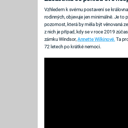
Vzhledem k svému postavení se královn
rodinných, objevuje jen minimálně. Je to
pozornost, která by měla být věnovaná ze
z nich je případ, kdy se v roce 2019 zúč
zámku Windsor,
Annette Wilkinové.
Ta pro
72 letech po krátké nemoci.