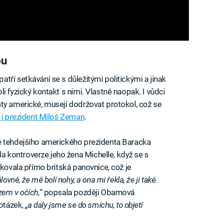
ou
ří setkávání se s důležitými politickými a jinak
i fyzický kontakt s nimi. Vlastně naopak. I vůdci
ty americké, musejí dodržovat protokol, což se
l i prezident Miloš Zeman
.
ě tehdejšího amerického prezidenta Baracka
kontroverze jeho žena Michelle, když se s
okovala přímo britská panovnice, což je
ovně, že mě bolí nohy, a ona mi řekla, že ji také.
zem v očích,
“ popsala později Obamová
otázek, „
a daly jsme se do smíchu, to objetí