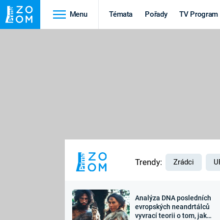
Menu
Témata
Pořady
TV Program
Cestování
Historie
HRADY A ZÁMKY
VIKINGOVÉ
HEDVÁBNÁ STEZKA
EPIDEMIE A
PANDEMIE
PŘÍRODA
STAROVĚKÝ EGYPT
Trendy:
Zrádci
U
Analýza DNA posledních
Druhá
Výročí
evropských neandrtálců
vyvrací teorii o tom, jak
světová válka