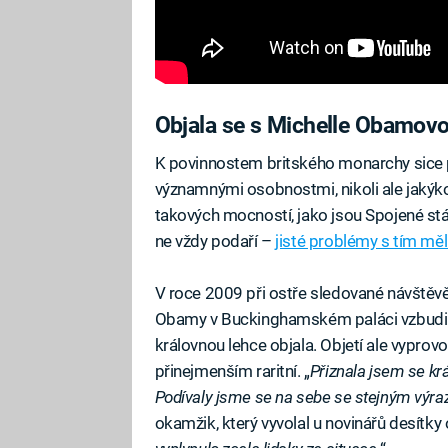
Objala se s Michelle Obamov
K povinnostem britského monarchy sice pat
významnými osobnostmi, nikoli ale jakýkol
takových mocností, jako jsou Spojené stá
ne vždy podaří –
jisté problémy s tím mě
V roce 2009 při ostře sledované návštěv
Obamy v Buckinghamském paláci vzbudila 
královnou lehce objala. Objetí ale vyprov
přinejmenším raritní. „
Přiznala jsem se král
Podívaly jsme se na sebe se stejným výra
okamžik, který vyvolal u novinářů desítky 