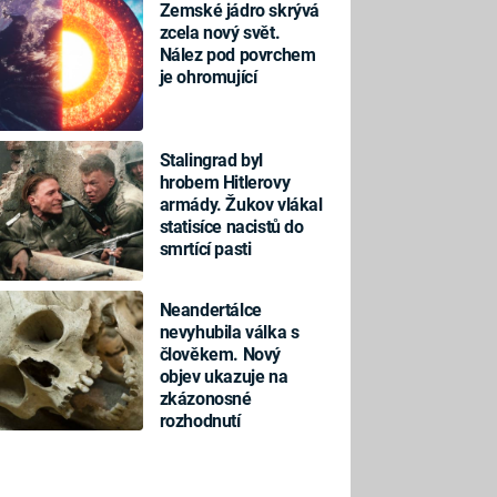
Zemské jádro skrývá
zcela nový svět.
Nález pod povrchem
je ohromující
Stalingrad byl
hrobem Hitlerovy
armády. Žukov vlákal
statisíce nacistů do
smrtící pasti
Neandertálce
nevyhubila válka s
člověkem. Nový
objev ukazuje na
zkázonosné
rozhodnutí