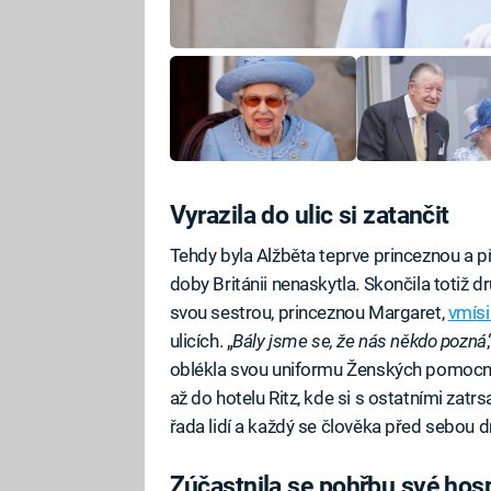
Vyrazila do ulic si zatančit
Tehdy byla Alžběta teprve princeznou a pří
doby Británii nenaskytla. Skončila totiž d
svou sestrou, princeznou Margaret,
vmísi
ulicích. „
Bály jsme se, že nás někdo pozná
oblékla svou uniformu Ženských pomocný
až do hotelu Ritz, kde si s ostatními zatr
řada lidí a každý se člověka před sebou 
Zúčastnila se pohřbu své ho