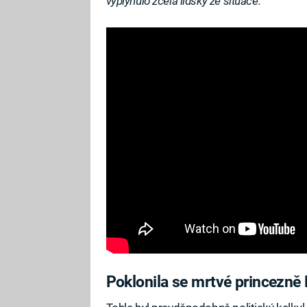
vyplynulo zcela lidsky ze situace.
“
Poklonila se mrtvé princezně