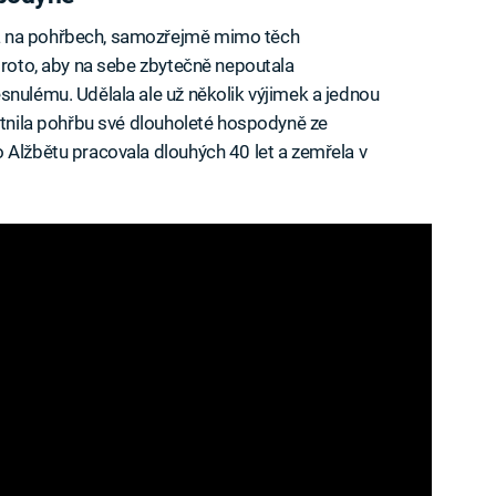
a na pohřbech, samozřejmě mimo těch
 proto, aby na sebe zbytečně nepoutala
snulému. Udělala ale už několik výjimek a jednou
astnila pohřbu své dlouholeté hospodyně ze
 Alžbětu pracovala dlouhých 40 let a zemřela v