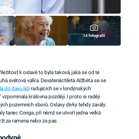
14 fotografií
ležitost k oslavě to byla taková, jaká se od té
ruhá světová válka. Devatenáctiletá Alžběta se se
la do davu lidí
radujících se v londýnských
,“ vzpomínala královna později. I proto si raději
ch pozemních sborů. Oslavy dívky tehdy zavály
saly tanec Conga, při němž se utvoří jedna velká
drží za ramena nebo za pas.
spodyně