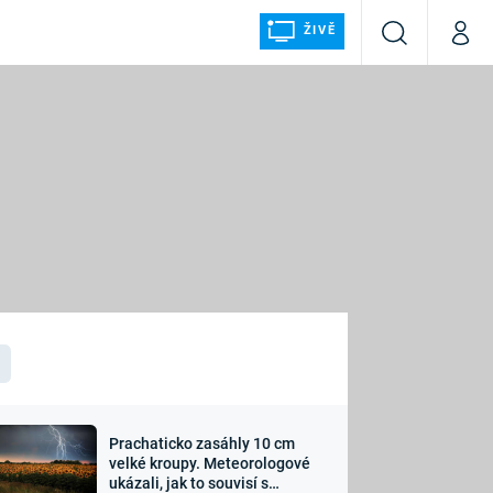
ŽIVĚ
Vyhledávání
Můj p
Prima+
ÁLKA
CNN Prima NEWS
Prima FRESH
Prima LIVING
LMY A
Prima Ženy
Prima LAJK
Prachaticko zasáhly 10 cm
osti
velké kroupy. Meteorologové
Sledujte nás
ukázali, jak to souvisí s