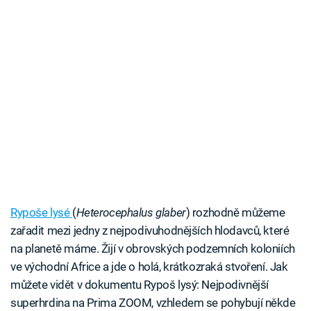
Rypoše lysé
(
Heterocephalus glaber
) rozhodně můžeme
zařadit mezi jedny z nejpodivuhodnějších hlodavců, které
na planetě máme. Žijí v obrovských podzemních koloniích
ve východní Africe a jde o holá, krátkozraká stvoření. Jak
můžete vidět v dokumentu Rypoš lysý: Nejpodivnější
superhrdina na Prima ZOOM, vzhledem se pohybují někde