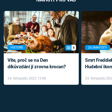
5
HISTORIE
ZAJÍMAVOSTI
Víte, proč se na Den
Smrt Freddie
díkůvzdání jí zrovna krocan?
Hudební ikon
až do konce 
24. listopadu 2022 13:40
24. listopadu 20
léky