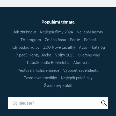
Populární témata
Jak zhubnout
Nejlepší filmy 2024
Nejlepší horory
TV program
Změna času
Partie
Počasí
Kdy budou volby
ZOO Nové začátky
Auto – katalog
7 pádů Honzy Dědka
Volby 2025
Svařené víno
Tatarák podle Pohlreicha
Aloe vera
Pěstování lichořeřišnice
Výpočet ascendentu
Tvarohové knedlíky
Nejlepší palačinky
Švestkový koláč