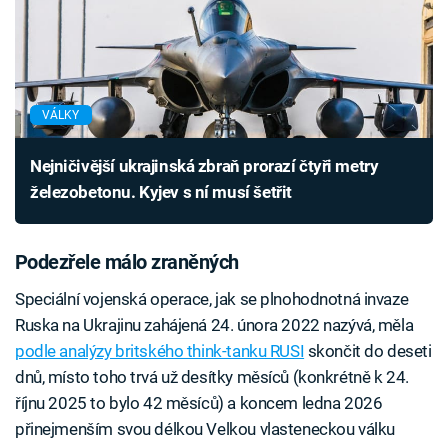
VÁLKY
Nejničivější ukrajinská zbraň prorazí čtyři metry
železobetonu. Kyjev s ní musí šetřit
Podezřele málo zraněných
Speciální vojenská operace, jak se plnohodnotná invaze
Ruska na Ukrajinu zahájená 24. února 2022 nazývá, měla
podle analýzy britského think-tanku RUSI
skončit do deseti
dnů, místo toho trvá už desítky měsíců (konkrétně k 24.
říjnu 2025 to bylo 42 měsíců) a koncem ledna 2026
přinejmenším svou délkou Velkou vlasteneckou válku