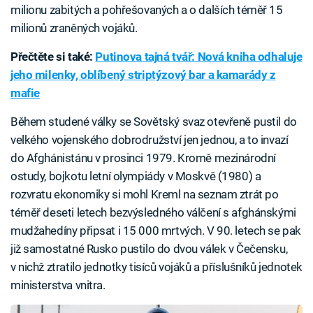
milionu zabitých a pohřešovaných a o dalších téměř 15
milionů zraněných vojáků.
Přečtěte si také:
Putinova tajná tvář: Nová kniha odhaluje
jeho milenky, oblíbený striptýzový bar a kamarády z
mafie
Během studené války se Sovětský svaz otevřeně pustil do
velkého vojenského dobrodružství jen jednou, a to invazí
do Afghánistánu v prosinci 1979. Kromě mezinárodní
ostudy, bojkotu letní olympiády v Moskvě (1980) a
rozvratu ekonomiky si mohl Kreml na seznam ztrát po
téměř deseti letech bezvýsledného válčení s afghánskými
mudžahedíny připsat i 15 000 mrtvých. V 90. letech se pak
již samostatné Rusko pustilo do dvou válek v Čečensku,
v nichž ztratilo jednotky tisíců vojáků a příslušníků jednotek
ministerstva vnitra.