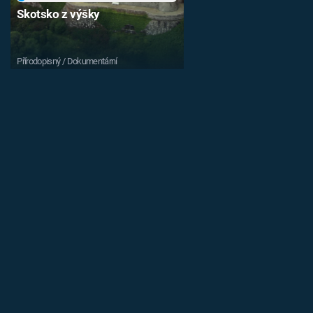
Skotsko z výšky
Přírodopisný / Dokumentární