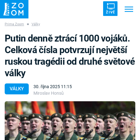
ŽIVĚ
Prima Zoom
■
Války
Trendy:
ZRÁDCI
UFO
DRUHÁ SVĚTOVÁ VÁLKA
Putin denně ztrácí 1000 vojáků.
ZÁHADY
VETŘELCI DÁVNOVĚKU
Celková čísla potvrzují největší
ruskou tragédii od druhé světové
války
Témata
30. října 2025 11:15
VÁLKY
Miroslav Honsů
Témata
Pořady
TV Program