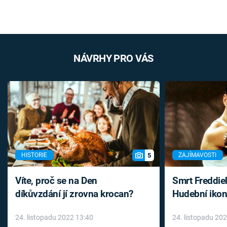
NÁVRHY PRO VÁS
5
HISTORIE
ZAJÍMAVOSTI
Víte, proč se na Den
Smrt Freddie
díkůvzdání jí zrovna krocan?
Hudební ikon
až do konce 
24. listopadu 2022 13:40
24. listopadu 20
léky