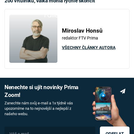
200 vrtulníků, válka mohla rychle skončit
Failed to fetch
Miroslav Honsů
redaktor FTV Prima
VŠECHNY ČLÁNKY AUTORA
Nenechte si ujít novinky Prima
Zoom!
Zanechte nám svůj e-mail a 1x týdně vás
upozorníme na to nejnovější a nejlepší z
našeho webu.
ODESLAT