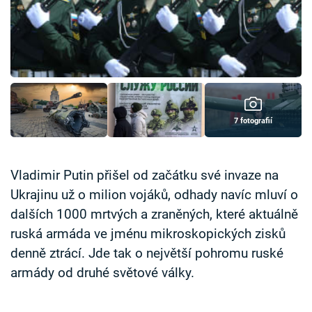
Časopis
Sledujte prima+
Přihlášení
7 fotografií
Sledujte nás
Vladimir Putin přišel od začátku své invaze na
Ukrajinu už o milion vojáků, odhady navíc mluví o
dalších 1000 mrtvých a zraněných, které aktuálně
ruská armáda ve jménu mikroskopických zisků
denně ztrácí. Jde tak o největší pohromu ruské
armády od druhé světové války.