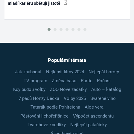
mladí kariéru obětují jistotě
Populární témata
Jak zhubnout
Nejlepší filmy 2024
Nejlepší horory
TV program
Změna času
Partie
Počasí
Kdy budou volby
ZOO Nové začátky
Auto – katalog
7 pádů Honzy Dědka
Volby 2025
Svařené víno
Tatarák podle Pohlreicha
Aloe vera
Pěstování lichořeřišnice
Výpočet ascendentu
Tvarohové knedlíky
Nejlepší palačinky
Švestkový koláč