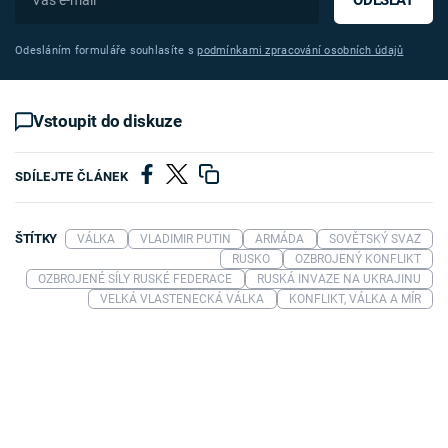
Odesláním formuláře souhlasíte s
podmínkami zpracování osobních údajů
Vstoupit do diskuze
SDÍLEJTE ČLÁNEK
ŠTÍTKY
VÁLKA
VLADIMIR PUTIN
ARMÁDA
SOVĚTSKÝ SVAZ
RUSKO
OZBROJENÝ KONFLIKT
OZBROJENÉ SÍLY RUSKÉ FEDERACE
RUSKÁ INVAZE NA UKRAJINU
VELKÁ VLASTENECKÁ VÁLKA
KONFLIKT, VÁLKA A MÍR