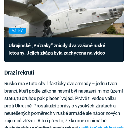
VÁLKY
Ukrajinské „Přízraky“ zničily dva vzácné ruské
letouny. Jejich zkáza byla zachycena na video
Drazí rekruti
Rusko má v tuto chvíli fakticky dvě armády – jednu tvoří
branci, kteří podle zákona nesmí být nasazeni mimo území
státu, tu druhou pak placení vojáci. Právě ti vedou válku
proti Ukrajině. Prosakující zprávy o vysokých ztrátách a
neutěšených poměrech v ruské armádě ale nábor nových
zájemců ztěžují. A to i přes to, že kromě minimálně
dvojnásobku průměrné mzdy rekruti
v některých oblastech