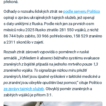
překoná.
Odhady o rozsahu lidských ztrát se
podle serveru Politico
opírají o zprávu ukrajinských tajných služeb, jež operují
s daty uniklými z Ruska. Podle nich jen za prvních osm
měsíců roku 2025 Rusko ztratilo 281 550 vojáků, z nichž
86 744 bylo zabito, 33 966 pohřešováno, 158 529 zraněno
a 2311 skončilo v zajetí.
Rozsah ztrát zároveň vypovídá o poměrech v ruské
armádě.
„Vzhledem k absenci běžného systému evakuace
zraněných z bojiště připadá na jednoho mrtvého pouze 1,3
zraněného vojáka. To signalizuje nízkou míru přežití
zraněných, kteří jsou špatně vyškoleni v taktické medicíně a
po zranění jsou obvykle opuštěni bez pomoci,“
cituje Politico
ze zprávy tajných služeb
. Obvyklý poměr zraněných a
zabitých vojáků je přitom 3:1.