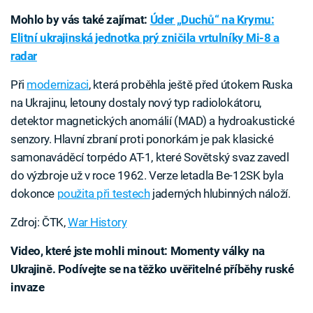
Mohlo by vás také zajímat:
Úder „Duchů“ na Krymu:
Elitní ukrajinská jednotka prý zničila vrtulníky Mi-8 a
radar
Při
modernizaci
, která proběhla ještě před útokem Ruska
na Ukrajinu, letouny dostaly nový typ radiolokátoru,
detektor magnetických anomálií (MAD) a hydroakustické
senzory. Hlavní zbraní proti ponorkám je pak klasické
samonaváděcí torpédo AT-1, které Sovětský svaz zavedl
do výzbroje už v roce 1962. Verze letadla Be-12SK byla
dokonce
použita při testech
jaderných hlubinných náloží.
Zdroj: ČTK,
War History
Video, které jste mohli minout: Momenty války na
Ukrajině. Podívejte se na těžko uvěřitelné příběhy ruské
invaze