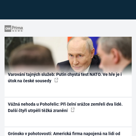
Varování tajných služeb: Putin chystá test NATO. Ve hře je i
útok na české sousedy
Vážná nehoda u Pohořelic: Při čelní srážce zemřeli dva lidé.
Další čtyři utrpěli těžká zranění
Grónsko v pohotovosti: Americká firma napojená na lidi od