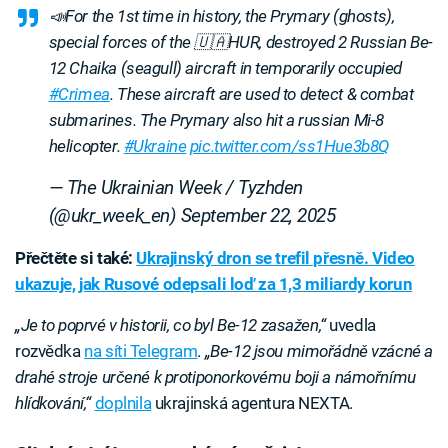
📣For the 1st time in history, the Prymary (ghosts),
special forces of the 🇺🇦HUR, destroyed 2 Russian Be-
12 Chaika (seagull) aircraft in temporarily occupied
#Crimea
. These aircraft are used to detect & combat
submarines. The Prymary also hit a russian Mi-8
helicopter.
#Ukraine
pic.twitter.com/ss1Hue3b8Q
— The Ukrainian Week / Tyzhden
(@ukr_week_en)
September 22, 2025
Přečtěte si také:
Ukrajinský dron se trefil přesně. Video
ukazuje, jak Rusové odepsali loď za 1,3 miliardy korun
„Je to poprvé v historii, co byl Be-12 zasažen,“
uvedla
rozvědka
na síti Telegram
.
„Be-12 jsou mimořádně vzácné a
drahé stroje určené k protiponorkovému boji a námořnímu
hlídkování,“
doplnila
ukrajinská agentura NEXTA.