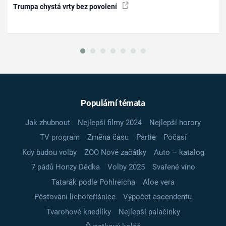
Trumpa chystá vrty bez povolení
Populární témata
Jak zhubnout
Nejlepší filmy 2024
Nejlepší horory
TV program
Změna času
Partie
Počasí
Kdy budou volby
ZOO Nové začátky
Auto – katalog
7 pádů Honzy Dědka
Volby 2025
Svařené víno
Tatarák podle Pohlreicha
Aloe vera
Pěstování lichořeřišnice
Výpočet ascendentu
Tvarohové knedlíky
Nejlepší palačinky