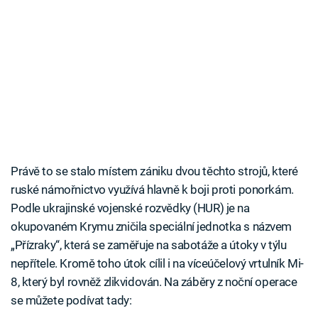
Právě to se stalo místem zániku dvou těchto strojů, které
ruské námořnictvo využívá hlavně k boji proti ponorkám.
Podle ukrajinské vojenské rozvědky (HUR) je na
okupovaném Krymu zničila speciální jednotka s názvem
„Přízraky“, která se zaměřuje na sabotáže a útoky v týlu
nepřítele. Kromě toho útok cílil i na víceúčelový vrtulník Mi-
8, který byl rovněž zlikvidován. Na záběry z noční operace
se můžete podívat tady: