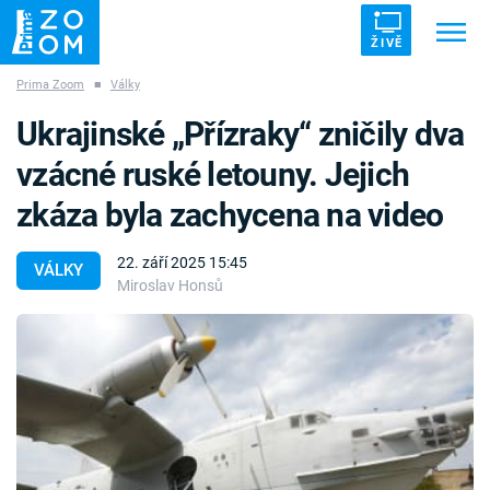
ŽIVĚ
Prima Zoom
■
Války
Trendy:
ZRÁDCI
UFO
DRUHÁ SVĚTOVÁ VÁLKA
Ukrajinské „Přízraky“ zničily dva
ZÁHADY
VETŘELCI DÁVNOVĚKU
vzácné ruské letouny. Jejich
zkáza byla zachycena na video
22. září 2025 15:45
VÁLKY
Miroslav Honsů
Témata
Témata
Pořady
TV Program