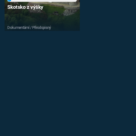
Skotsko z výšky
Dokumentární / Přírodopisný