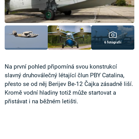
Časopis
Sledujte prima+
Přihlášení
6 fotografií
Sledujte nás
Na první pohled připomíná svou konstrukcí
slavný druhoválečný létající člun PBY Catalina,
přesto se od něj Berijev Be-12 Čajka zásadně liší.
Kromě vodní hladiny totiž může startovat a
přistávat i na běžném letišti.