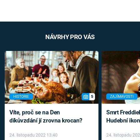
NÁVRHY PRO VÁS
5
HISTORIE
ZAJÍMAVOSTI
Víte, proč se na Den
Smrt Freddie
díkůvzdání jí zrovna krocan?
Hudební ikon
až do konce 
24. listopadu 2022 13:40
24. listopadu 20
léky