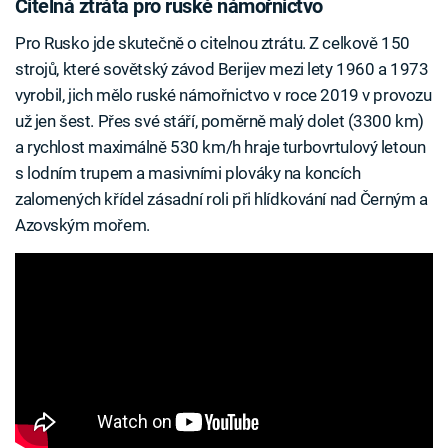
Citelná ztráta pro ruské námořnictvo
Pro Rusko jde skutečně o citelnou ztrátu. Z celkově 150
strojů, které sovětský závod Berijev mezi lety 1960 a 1973
vyrobil, jich mělo ruské námořnictvo v roce 2019 v provozu
už jen šest. Přes své stáří, poměrně malý dolet (3300 km)
a rychlost maximálně 530 km/h hraje turbovrtulový letoun
s lodním trupem a masivními plováky na koncích
zalomených křídel zásadní roli při hlídkování nad Černým a
Azovským mořem.