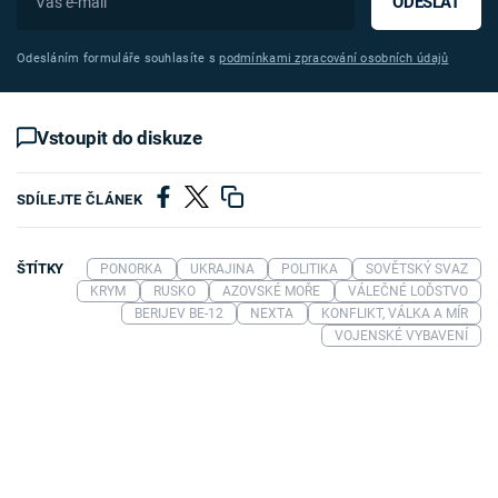
ODESLAT
Odesláním formuláře souhlasíte s
podmínkami zpracování osobních údajů
Vstoupit do diskuze
SDÍLEJTE ČLÁNEK
ŠTÍTKY
PONORKA
UKRAJINA
POLITIKA
SOVĚTSKÝ SVAZ
KRYM
RUSKO
AZOVSKÉ MOŘE
VÁLEČNÉ LOĎSTVO
BERIJEV BE-12
NEXTA
KONFLIKT, VÁLKA A MÍR
VOJENSKÉ VYBAVENÍ