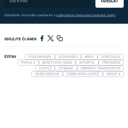
ODESLAT
Odesláním formuláře souhlasíte s
podmínkami zpracování osobních údajů
SDÍLEJTE ČLÁNEK
ŠTÍTKY
VOLKSWAGEN
SLOVENSKO
IRSKO
VENEZUELA
PRAHA 6
BERDYCHŮV GANG
INTERPOL
PŘEPADENÍ
LOUPEŽ
CITIBANK
OBRNĚNÝ TRANSPORTÉR
OKRES BEROUN
OZBROJENÁ LOUPEŽ
GROUP 4