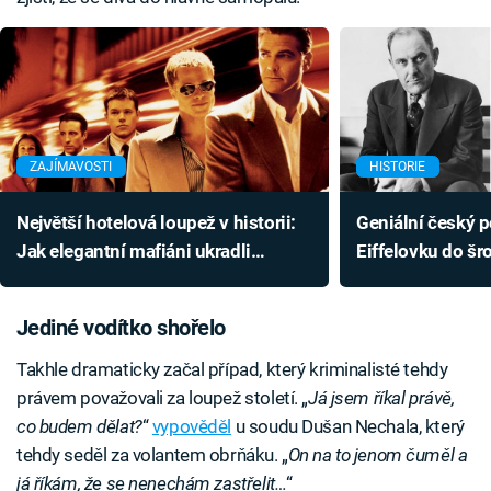
ZAJÍMAVOSTI
HISTORIE
Největší hotelová loupež v historii:
Geniální český 
Jak elegantní mafiáni ukradli
Eiffelovku do šro
přes 3 miliony dolarů?
i Al Capona. Za 
Jediné vodítko shořelo
Takhle dramaticky začal případ, který kriminalisté tehdy
právem považovali za loupež století. „
Já jsem říkal právě,
co budem dělat?
“
vypověděl
u soudu Dušan Nechala, který
tehdy seděl za volantem obrňáku. „
On na to jenom čuměl a
já říkám, že se nenechám zastřelit…
“