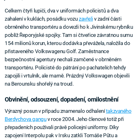
Celkem čtyři lupiči, dva v uniformách policistů a dva
zahalení v kuklách, posádku vozu
zavřeli
v zadní části
obrněného transportéru a dovezli ho k Jivinskému rybníku
poblíž Řeporyjské spojky. Tam si čtveřice závratnou sumu
154 milionů korun, kterou dodávka převážela, naložila do
přistaveného Volkswagenu Golf. Zaměstnance
bezpečnostní agentury nechali zamčené v obrněném
transportéru. Policisté do pátrání po pachatelích tehdy
zapojili i vrtulník, ale marně. Prázdný Volkswagen objevili
na Berounsku shořelý na troud.
Obvinění, odsouzení, dopadení, omilostnění
Výrazný posun v případu znamenalo odhalení
takzvaného
Berdychova gangu
v roce 2004. Jeho členové totiž při
přepadeních používali právě policejní uniformy. Díky
zapojení Interpolu pak v Irsku zatkli Tomáše Půtu a