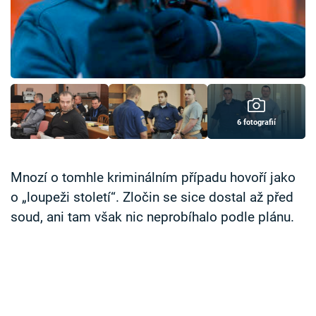
Časopis
Sledujte prima+
Přihlášení
6 fotografií
Sledujte nás
Mnozí o tomhle kriminálním případu hovoří jako
o „loupeži století“. Zločin se sice dostal až před
soud, ani tam však nic neprobíhalo podle plánu.