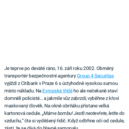
Je teprve po deváté ráno, 16. září roku 2002. Obrněný
transportér bezpečnostní agentury
Group 4 Securitas
vyjíždí z Citibank v Praze 6 s úctyhodně vysokou sumou
místo nákladu. Na
Evropské třídě
ho ale nečekaně staví
domnělí policisté… a jakmile vůz zabrzdí, vyběhne z křoví
maskovaný člověk. Na okně obrňáku přistane velká
kartonová cedule. „
Máme bombu! Jestli neotevřete, letíte do
vzduchu,
“ čte si vyděšený řidič. Když odtrhne oči od cedule,
zjistí, že se dívá do hlavně samopalu.