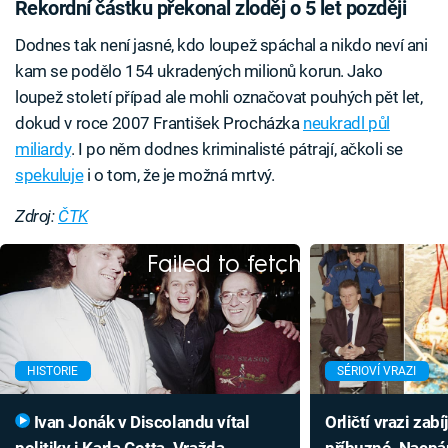
Rekordní částku překonal zloděj o 5 let později
Dodnes tak není jasné, kdo loupež spáchal a nikdo neví ani
kam se podělo 154 ukradených milionů korun. Jako
loupež století případ ale mohli označovat pouhých pět let,
dokud v roce 2007 František Procházka
neukradl půl
miliardy
. I po něm dodnes kriminalisté pátrají, ačkoli se
spekuluje
i o tom, že je možná mrtvý.
Zdroj:
ČTK
Failed to fetch
HISTORIE
SÉRIOVÍ VRAZI
Ivan Jonák v Discolandu vítal
Orličtí vrazi zabíj