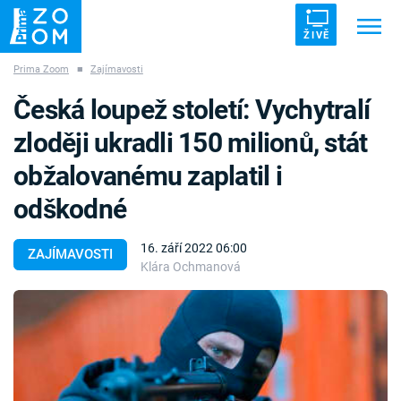
ŽIVĚ
Prima Zoom
■
Zajímavosti
Trendy:
ZRÁDCI
UFO
DRUHÁ SVĚTOVÁ VÁLKA
Česká loupež století: Vychytralí
ZÁHADY
VETŘELCI DÁVNOVĚKU
zloději ukradli 150 milionů, stát
obžalovanému zaplatil i
odškodné
Témata
16. září 2022 06:00
ZAJÍMAVOSTI
Klára Ochmanová
Témata
Pořady
TV Program