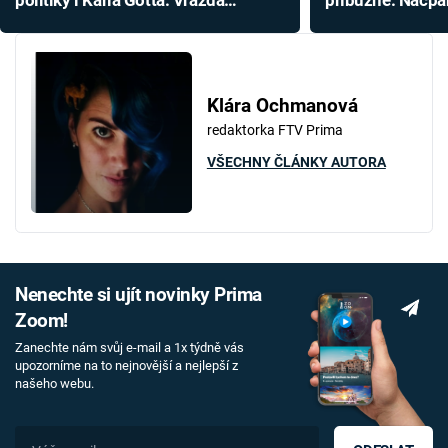
politiky i Karla Gotta. Vražda
příbuzné. Nacpá
manželky ho málem stála život
jim nestačilo
Klára Ochmanová
redaktorka FTV Prima
VŠECHNY ČLÁNKY AUTORA
Nenechte si ujít novinky Prima
Zoom!
Zanechte nám svůj e-mail a 1x týdně vás
upozorníme na to nejnovější a nejlepší z
našeho webu.