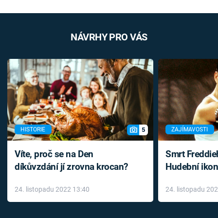
NÁVRHY PRO VÁS
5
HISTORIE
ZAJÍMAVOSTI
Víte, proč se na Den
Smrt Freddie
díkůvzdání jí zrovna krocan?
Hudební ikon
až do konce 
24. listopadu 2022 13:40
24. listopadu 20
léky