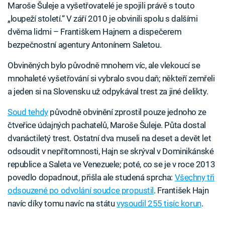
Maroše Šuleje a vyšetřovatelé je spojili právě s touto
„loupeží století.“ V září 2010 je obvinili spolu s dalšími
dvěma lidmi – Františkem Hajnem a dispečerem
bezpečnostní agentury Antonínem Saletou.
Obviněných bylo původně mnohem víc, ale vlekoucí se
mnohaleté vyšetřování si vybralo svou daň; někteří zemřeli
a jeden si na Slovensku už odpykával trest za jiné delikty.
Soud tehdy
původně obvinění zprostil pouze jednoho ze
čtveřice údajných pachatelů, Maroše Šuleje. Půta dostal
dvanáctiletý trest. Ostatní dva museli na deset a devět let
odsoudit v nepřítomnosti, Hajn se skrýval v Dominikánské
republice a Saleta ve Venezuele; poté, co se je v roce 2013
povedlo dopadnout, přišla ale studená sprcha:
Všechny tři
odsouzené po odvolání soudce propustil
. František Hajn
navíc díky tomu navíc na státu
vysoudil 255 tisíc korun
.