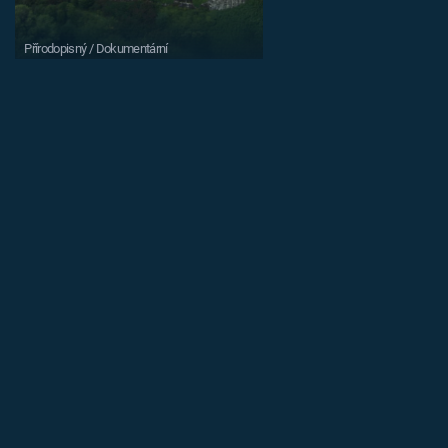
Přírodopisný / Dokumentární