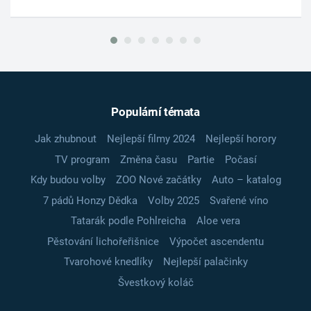
Populární témata
Jak zhubnout
Nejlepší filmy 2024
Nejlepší horory
TV program
Změna času
Partie
Počasí
Kdy budou volby
ZOO Nové začátky
Auto – katalog
7 pádů Honzy Dědka
Volby 2025
Svařené víno
Tatarák podle Pohlreicha
Aloe vera
Pěstování lichořeřišnice
Výpočet ascendentu
Tvarohové knedlíky
Nejlepší palačinky
Švestkový koláč