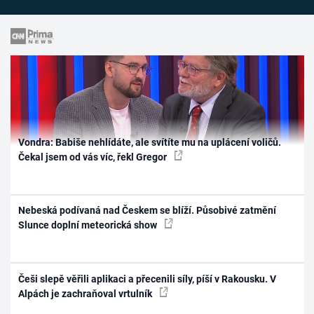
Vondra: Babiše nehlídáte, ale svítíte mu na uplácení voličů.
Čekal jsem od vás víc, řekl Gregor
Nebeská podívaná nad Českem se blíží. Působivé zatmění
Slunce doplní meteorická show
Češi slepě věřili aplikaci a přecenili síly, píší v Rakousku. V
Alpách je zachraňoval vrtulník