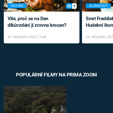
5
HISTORIE
ZAJÍMAVOSTI
Víte, proč se na Den
Smrt Freddie
díkůvzdání jí zrovna krocan?
Hudební ikon
až do konce 
24. listopadu 2022 13:40
24. listopadu 20
léky
POPULÁRNÍ FILMY NA PRIMA ZOOM