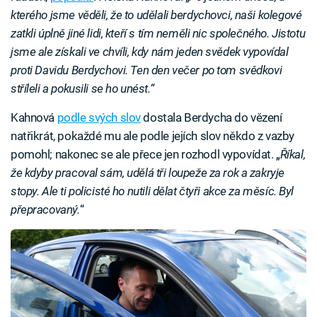
kterého jsme věděli, že to udělali berdychovci, naši kolegové
zatkli úplně jiné lidi, kteří s tím neměli nic společného. Jistotu
jsme ale získali ve chvíli, kdy nám jeden svědek vypovídal
proti Davidu Berdychovi. Ten den večer po tom svědkovi
stříleli a pokusili se ho unést.“
Kahnová
podle svých slov
dostala Berdycha do vězení
natřikrát, pokaždé mu ale podle jejích slov někdo z vazby
pomohl; nakonec se ale přece jen rozhodl vypovídat. „
Říkal,
že kdyby pracoval sám, udělá tři loupeže za rok a zakryje
stopy. Ale ti policisté ho nutili dělat čtyři akce za měsíc. Byl
přepracovaný.
“