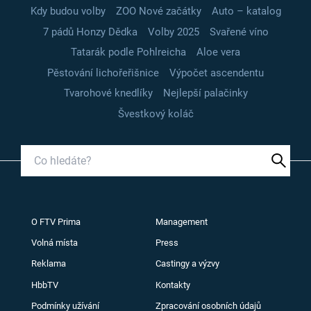
Kdy budou volby
ZOO Nové začátky
Auto – katalog
7 pádů Honzy Dědka
Volby 2025
Svařené víno
Tatarák podle Pohlreicha
Aloe vera
Pěstování lichořeřišnice
Výpočet ascendentu
Tvarohové knedlíky
Nejlepší palačinky
Švestkový koláč
O FTV Prima
Management
Volná místa
Press
Reklama
Castingy a výzvy
HbbTV
Kontakty
Podmínky užívání
Zpracování osobních údajů