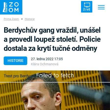
ŽIVĚ
Prima Zoom
■
Historie
Trendy:
ZRÁDCI
UFO
DRUHÁ SVĚTOVÁ VÁLKA
Berdychův gang vraždil, unášel
ZÁHADY
VETŘELCI DÁVNOVĚKU
a provedl loupež století. Policie
dostala za krytí tučné odměny
27. ledna 2022 17:05
HISTORIE
Klára Ochmanová
Témata
Failed to fetch
Trest pro Berdychovce
Témata
Pořady
Největší zločinecká organizace v Česku prorostla
až do nejvyšších pater policie. Odkrýt její členy a
TV Program
praktiky trvalo sedm let.