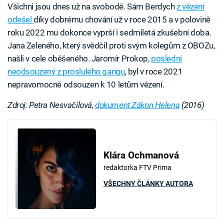
Všichni jsou dnes už na svobodě. Sám Berdych
z vězení
odešel
díky dobrému chování už v roce 2015 a v polovině
roku 2022 mu dokonce vyprší i sedmiletá zkušební doba.
Jana Zeleného, který svědčil proti svým kolegům z OBOZu,
našli v cele oběšeného. Jaromír Prokop,
poslední
neodsouzený z proslulého gangu
, byl v roce 2021
nepravomocně odsouzen k 10 letům vězení.
Zdroj: Petra Nesvačilová,
dokument Zákon Helena
(2016)
Klára Ochmanová
redaktorka FTV Prima
VŠECHNY ČLÁNKY AUTORA