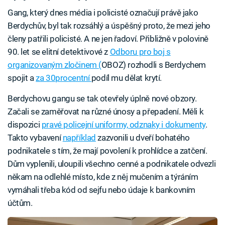
Gang, který dnes média i policisté označují právě jako
Berdychův, byl tak rozsáhlý a úspěšný proto, že mezi jeho
členy patřili policisté. A ne jen řadoví. Přibližně v polovině
90. let se elitní detektivové z
Odboru pro boj s
organizovaným zločinem (
OBOZ) rozhodli s Berdychem
spojit a
za 30procentní
podíl mu dělat krytí.
Berdychovu gangu se tak otevřely úplně nové obzory.
Začali se zaměřovat na různé únosy a přepadení. Měli k
dispozici
pravé policejní uniformy, odznaky i dokumenty
.
Takto vybavení
například
zazvonili u dveří bohatého
podnikatele s tím, že mají povolení k prohlídce a zatčení.
Dům vyplenili, uloupili všechno cenné a podnikatele odvezli
někam na odlehlé místo, kde z něj mučením a týráním
vymáhali třeba kód od sejfu nebo údaje k bankovním
účtům.