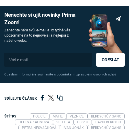
Nenechte si ujít novinky Prima
Zoom!
Zanechte nám svůj e-mail a 1x týdně vás
upozorníme na to nejnovější a nejlepší z
našeho webu.
ODESLAT
Odesláním formuláře souhlasíte s
podmínkami zpracování osobních údajů
SDÍLEJTE ČLÁNEK
ŠTÍTKY
POLICIE
MAFIE
VĚZNICE
BERDYCHŮV GANG
HELENA KAHNOVÁ
90. LÉTA
ČESKO
DAVID BERDYCH
PETRA NESVAČILOVÁ
IVAN JONÁK
BERDYCHŮV GANG