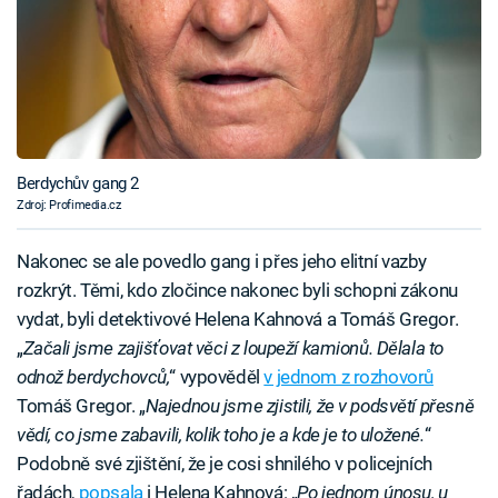
Berdychův gang 2
Zdroj: Profimedia.cz
Nakonec se ale povedlo gang i přes jeho elitní vazby
rozkrýt. Těmi, kdo zločince nakonec byli schopni zákonu
vydat, byli detektivové Helena Kahnová a Tomáš Gregor.
„
Začali jsme zajišťovat věci z loupeží kamionů. Dělala to
odnož berdychovců,
“ vypověděl
v jednom z rozhovorů
Tomáš Gregor. „
Najednou jsme zjistili, že v podsvětí přesně
vědí, co jsme zabavili, kolik toho je a kde je to uložené.
“
Podobně své zjištění, že je cosi shnilého v policejních
řadách,
popsala
i Helena Kahnová: „
Po jednom únosu, u