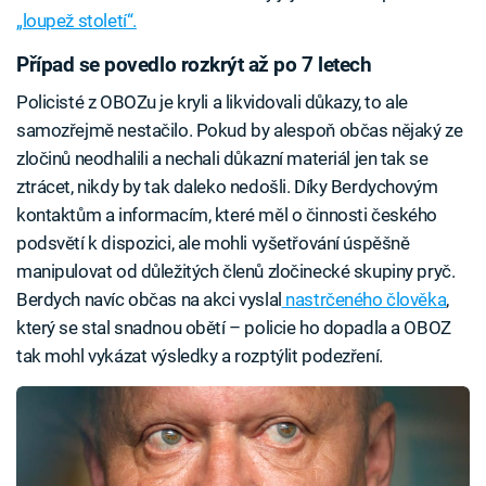
„loupež století“.
Případ se povedlo rozkrýt až po 7 letech
Policisté z OBOZu je kryli a likvidovali důkazy, to ale
samozřejmě nestačilo. Pokud by alespoň občas nějaký ze
zločinů neodhalili a nechali důkazní materiál jen tak se
ztrácet, nikdy by tak daleko nedošli. Díky Berdychovým
kontaktům a informacím, které měl o činnosti českého
podsvětí k dispozici, ale mohli vyšetřování úspěšně
manipulovat od důležitých členů zločinecké skupiny pryč.
Berdych navíc občas na akci vyslal
nastrčeného člověka
,
který se stal snadnou obětí – policie ho dopadla a OBOZ
tak mohl vykázat výsledky a rozptýlit podezření.