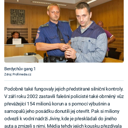
Berdychův gang 1
Zdroj: Profimedia.cz
Podobně také fungovaly jejich předstírané silniční kontroly.
V září roku 2002 zastavili falešní policisté také obrněný vůz
převážející 154 milionů korun a s pomocí výbušnin a
samopalů jeho posádku donutili jej otevřít. Pak si miliony
odvezli k vodní nádrži Jiviny, kde je přeskládali do jiného
auta a zmizeli s nimi. Média tehdy jejich kousku přezdívala