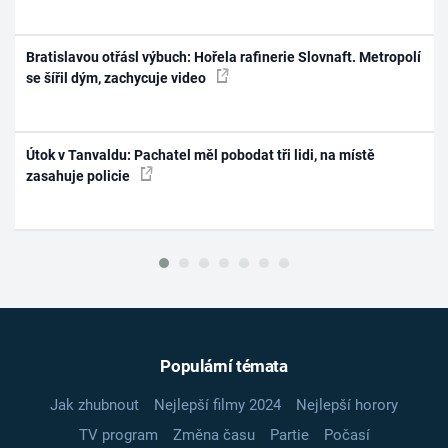
Bratislavou otřásl výbuch: Hořela rafinerie Slovnaft. Metropolí
se šířil dým, zachycuje video
Útok v Tanvaldu: Pachatel měl pobodat tři lidi, na místě
zasahuje policie
Populární témata
Jak zhubnout
Nejlepší filmy 2024
Nejlepší horory
TV program
Změna času
Partie
Počasí