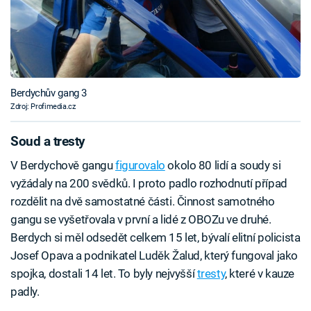
Berdychův gang 3
Zdroj: Profimedia.cz
Soud a tresty
V Berdychově gangu
figurovalo
okolo 80 lidí a soudy si
vyžádaly na 200 svědků. I proto padlo rozhodnutí případ
rozdělit na dvě samostatné části. Činnost samotného
gangu se vyšetřovala v první a lidé z OBOZu ve druhé.
Berdych si měl odsedět celkem 15 let, bývalí elitní policista
Josef Opava a podnikatel Luděk Žalud, který fungoval jako
spojka, dostali 14 let. To byly nejvyšší
tresty
, které v kauze
padly.