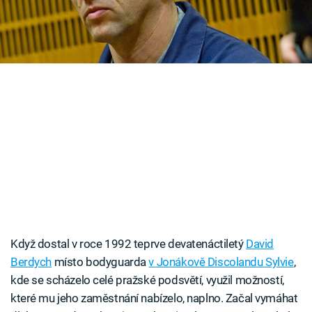
Časopis
Sledujte prima+
Přihlášení
Sledujte nás
Když dostal v roce 1992 teprve devatenáctiletý
David
Berdych
místo bodyguarda
v Jonákově Discolandu Sylvie
,
kde se scházelo celé pražské podsvětí, využil možností,
které mu jeho zaměstnání nabízelo, naplno. Začal vymáhat