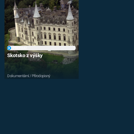
PŘEHRÁT
Skotsko z výšky
Dokumentární / Přírodopisný