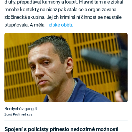
dluhy, přepadávat kamiony a loupit. Hlavně tam ale získal
mnohé kontakty, na nichž pak stála celá organizovaná
zločinecká skupina. Jejich kriminální činnost se neustále
stupňovala. A měla i
lidské oběti.
Berdychův gang 4
Zdroj: Profimedia.cz
Spojení s policisty přineslo nedozírné možnosti