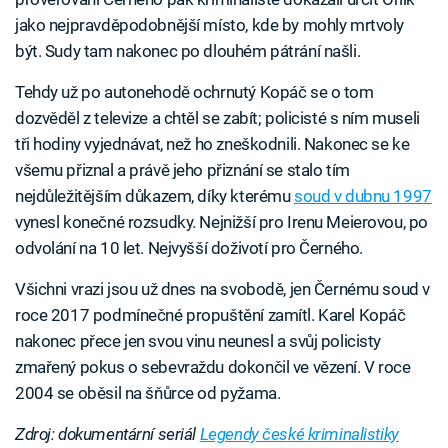
jako nejpravděpodobnější místo, kde by mohly mrtvoly
být. Sudy tam nakonec po dlouhém pátrání našli.
Tehdy už po autonehodě ochrnutý Kopáč se o tom
dozvěděl z televize a chtěl se zabít; policisté s ním museli
tři hodiny vyjednávat, než ho zneškodnili. Nakonec se ke
všemu přiznal a právě jeho přiznání se stalo tím
nejdůležitějším důkazem, díky kterému
soud v dubnu 1997
vynesl konečné rozsudky. Nejnižší pro Irenu Meierovou, po
odvolání na 10 let. Nejvyšší doživotí pro Černého.
Všichni vrazi jsou už dnes na svobodě, jen Černému soud v
roce 2017 podmínečné propuštění zamítl. Karel Kopáč
nakonec přece jen svou vinu neunesl a svůj policisty
zmařený pokus o sebevraždu dokončil ve vězení. V roce
2004 se oběsil na šňůrce od pyžama.
Zdroj: dokumentární seriál
Legendy české kriminalistiky