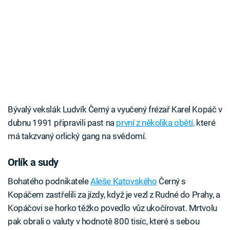
Bývalý vekslák Ludvík Černý a vyučený frézař Karel Kopáč v
dubnu 1991 připravili past na
první z několika obětí,
které
má takzvaný orlický gang na svědomí.
Orlík a sudy
Bohatého podnikatele
Aleše Katovského
Černý s
Kopáčem zastřelili za jízdy, když je vezl z Rudné do Prahy, a
Kopáčovi se horko těžko povedlo vůz ukočírovat. Mrtvolu
pak obrali o valuty v hodnotě 800 tisíc, které s sebou