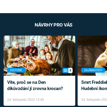
NÁVRHY PRO VÁS
5
HISTORIE
ZAJÍMAVOSTI
Víte, proč se na Den
Smrt Freddie
díkůvzdání jí zrovna krocan?
Hudební ikon
až do konce 
24. listopadu 2022 13:40
24. listopadu 20
léky