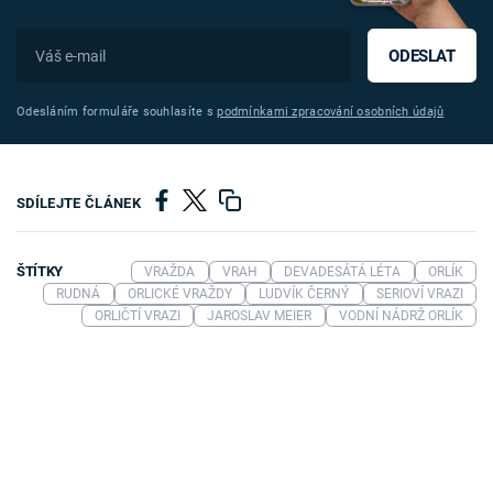
ODESLAT
Odesláním formuláře souhlasíte s
podmínkami zpracování osobních údajů
SDÍLEJTE ČLÁNEK
ŠTÍTKY
VRAŽDA
VRAH
DEVADESÁTÁ LÉTA
ORLÍK
RUDNÁ
ORLICKÉ VRAŽDY
LUDVÍK ČERNÝ
SERIOVÍ VRAZI
ORLIČTÍ VRAZI
JAROSLAV MEIER
VODNÍ NÁDRŽ ORLÍK