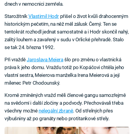
dnech v nemocnici zemřela.
Starožitník
Vlastimil Hodr
přišel o život kvůli drahocenným
historickým pečetím, na něž měl zálusk Černý. Ten se
tentokrát rozhodl jednat samostatně a i Hodr skončil nahý,
zalitý louhem a zavařený v sudu v Orlické přehradě. Stalo
se tak 24. března 1992.
Při vraždě
Jaroslava Meiera
šlo pro změnu o vlastnická
práva k jeho domu. Vraždu totiž po Kopáčovi chtěla jeho
vlastní sestra, Meierova manželka Irena Meierová a její
milenec Petr Chodounský.
Kromě zmíněných vražd měli členové gangu samozřejmě
na svědomí i další zločiny a podvody. Přechovávali třeba
všechny možné
nelegální zbraně
. Od střelných přes
výbušniny až po granáty nebo protitankové střely.