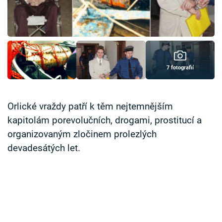
Časopis
Sledujte prima+
Přihlášení
7 fotografií
Sledujte nás
Orlické vraždy patří k těm nejtemnějším
kapitolám porevolučních, drogami, prostitucí a
organizovaným zločinem prolezlých
devadesátých let.