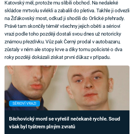
Katovský měl, protože mu slíbili obchod. Na nedaleké
skládce mrtvolu svlékli a zabalili do pletiva. Takhle ji odvezli
na Žďákovský most, odkud ji shodili do Orlické přehrady.
Právě tam skončily téměř všechny jejich oběti a sérioví
vrazi podle toho později dostali svou dnes už notoricky
známou přezdívku. Vůz pak Černý prodal v autobazaru,
zůstaly v něm ale stopy krve a díky tomu policisté o dva
roky později dokázali získat první důkaz v případu.
SÉRIOVÍ VRAZI
Běchovický mord se vyřešil nečekaně rychle. Soud
však byl tyátrem plným zvratů