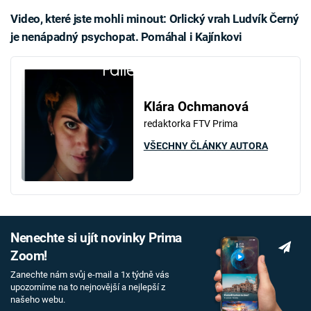
Video, které jste mohli minout: Orlický vrah Ludvík Černý
je nenápadný psychopat. Pomáhal i Kajínkovi
Failed to fetch
Klára Ochmanová
redaktorka FTV Prima
VŠECHNY ČLÁNKY AUTORA
Nenechte si ujít novinky Prima
Zoom!
Zanechte nám svůj e-mail a 1x týdně vás
upozorníme na to nejnovější a nejlepší z
našeho webu.