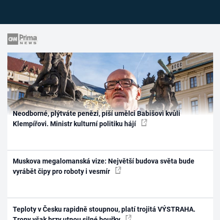
Neodborné, plýtváte penězi, píší umělci Babišovi kvůli
Klempířovi. Ministr kulturní politiku hájí
Muskova megalomanská vize: Největší budova světa bude
vyrábět čipy pro roboty i vesmír
Teploty v Česku rapidně stoupnou, platí trojitá VÝSTRAHA.
Tropy však brzy utnou silné bouřky