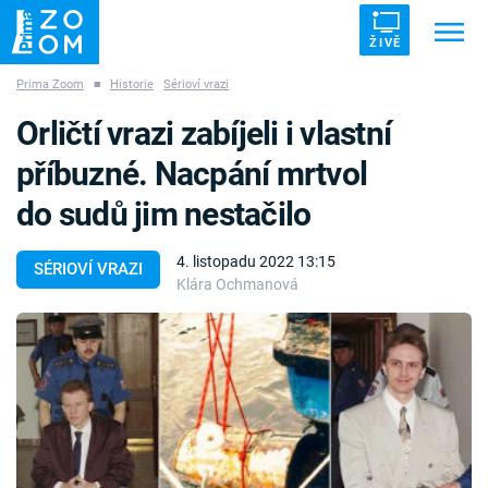
ŽIVĚ
Prima Zoom
■
Historie
Sérioví vrazi
Trendy:
ZRÁDCI
UFO
DRUHÁ SVĚTOVÁ VÁLKA
Orličtí vrazi zabíjeli i vlastní
ZÁHADY
VETŘELCI DÁVNOVĚKU
příbuzné. Nacpání mrtvol
do sudů jim nestačilo
4. listopadu 2022 13:15
SÉRIOVÍ VRAZI
Klára Ochmanová
Témata
Témata
Pořady
TV Program