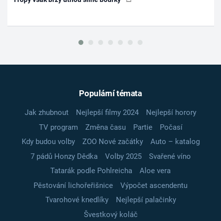
Populární témata
Jak zhubnout
Nejlepší filmy 2024
Nejlepší horory
TV program
Změna času
Partie
Počasí
Kdy budou volby
ZOO Nové začátky
Auto – katalog
7 pádů Honzy Dědka
Volby 2025
Svařené víno
Tatarák podle Pohlreicha
Aloe vera
Pěstování lichořeřišnice
Výpočet ascendentu
Tvarohové knedlíky
Nejlepší palačinky
Švestkový koláč