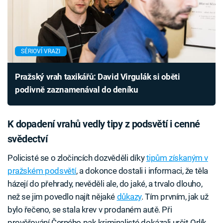
SÉRIOVÍ VRAZI
Pražský vrah taxikářů: David Virgulák si oběti
podivně zaznamenával do deníku
K dopadení vrahů vedly tipy z podsvětí i cenné
svědectví
Policisté se o zločincích dozvěděli díky
tipům získaným v
pražském podsvětí
, a dokonce dostali i informaci, že těla
házejí do přehrady, nevěděli ale, do jaké, a trvalo dlouho,
než se jim povedlo najít nějaké
důkazy
. Tím prvním, jak už
bylo řečeno, se stala krev v prodaném autě. Při
prověřování Černého pak kriminalisté dokázali určit Orlík