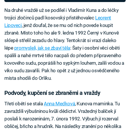
Na druhé vraždě už se podílel i Vladimír Kuna a do léčky
trojici zločinců padl kosovský přistěhovalec
Leorent
Lipoveci
, jenž doufal, že se mu od nich povede koupit
zbraně. Místo toho ho ale 9. ledna 1992 Černý v Kunově
sklepě střelil zezadu do hlavy. Tentokrát si vrazi daleko
lépe
promysleli, jak se zbaví těla
: Šaty i osobní věci oběti
spálili a nahé mrtvé tělo nacpali do předem připraveného
kovového sudu, poprášili ho sypkým louhem, zalili vodou a
víko sudu zavařili. Pak ho opět z už jednou osvědčeného
místa shodili do Orlíku.
Podvody, kupčení se zbraněmi a vraždy
Třetí obětí se stala
Anna Medková
, Kunova maminka. Tu
zavraždili výbušninou kvůli dědictví. Vražedný balíček jí
poslali k narozeninám, 7. února 1992. Výbuch jí rozerval
obličej, břicho a hrudník. Na následky zranění po několika