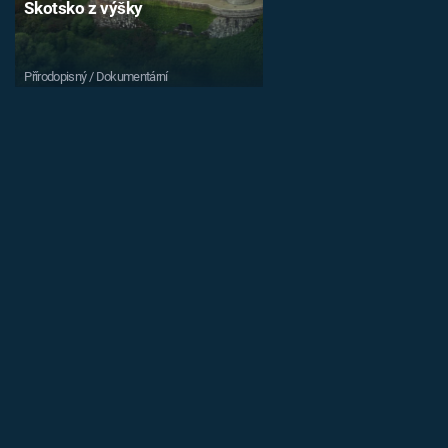
Skotsko z výšky
Přírodopisný / Dokumentární