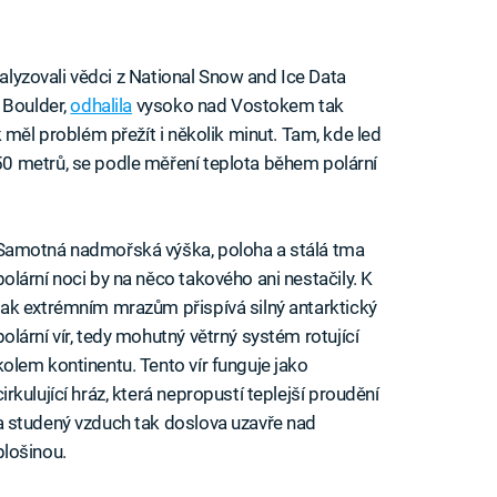
nalyzovali vědci z National Snow and Ice Data
 Boulder,
odhalila
vysoko nad Vostokem tak
 měl problém přežít i několik minut. Tam, kde led
0 metrů, se podle měření teplota během polární
Samotná nadmořská výška, poloha a stálá tma
polární noci by na něco takového ani nestačily. K
tak extrémním mrazům přispívá silný antarktický
polární vír, tedy mohutný větrný systém rotující
kolem kontinentu. Tento vír funguje jako
cirkulující hráz, která nepropustí teplejší proudění
a studený vzduch tak doslova uzavře nad
plošinou.