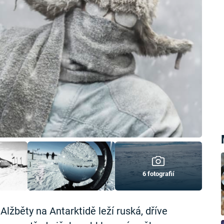
6 fotografií
lžběty na Antarktidě leží ruská, dříve