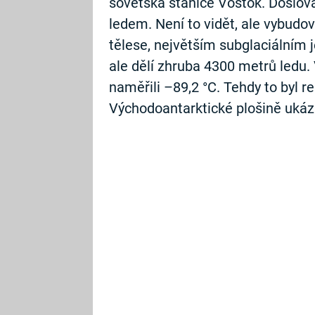
sovětská stanice Vostok. Doslov
ledem. Není to vidět, ale vybudo
tělese, největším subglaciálním 
ale dělí zhruba 4300 metrů ledu
naměřili –89,2 °C. Tehdy to byl r
Východoantarktické plošině ukáza