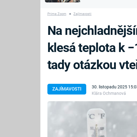
MARIE TEREZIE
vyhynuli
ADOLF HITLER
NAPOLEON
Prima Zoom
■
Zajímavosti
BONAPARTE
ATENTÁT NA
Na nejchladnějš
REINHARDA
BRITSKÁ
HEYDRICHA
KRÁLOVSKÁ
klesá teplota k −
RODINA
PRVNÍ SVĚTOVÁ
VÁLKA
tady otázkou vte
30. listopadu 2025 15:0
ZAJÍMAVOSTI
Klára Ochmanová