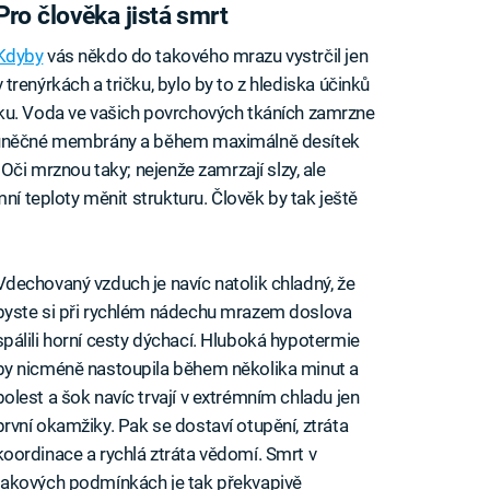
Pro člověka jistá smrt
Kdyby
vás někdo do takového mrazu vystrčil jen
v trenýrkách a tričku, bylo by to z hlediska účinků
ku. Voda ve vašich povrchových tkáních zamrzne
 buněčné membrány a během maximálně desítek
Oči mrznou taky; nejenže zamrzají slzy, ale
ní teploty měnit strukturu. Člověk by tak ještě
Vdechovaný vzduch je navíc natolik chladný, že
byste si při rychlém nádechu mrazem doslova
spálili horní cesty dýchací. Hluboká hypotermie
by nicméně nastoupila během několika minut a
bolest a šok navíc trvají v extrémním chladu jen
první okamžiky. Pak se dostaví otupění, ztráta
koordinace a rychlá ztráta vědomí. Smrt v
takových podmínkách je tak překvapivě