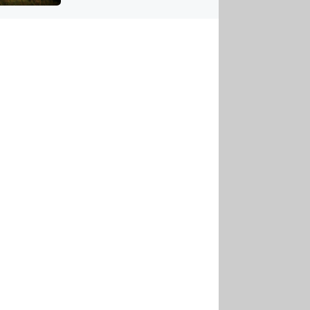
US
tornádem
RSUS
ZE A