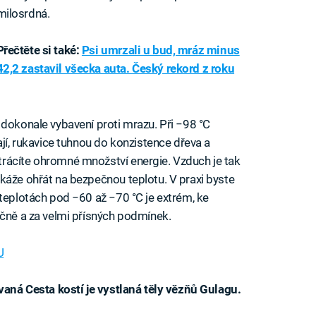
milosrdná.
Přečtěte si také:
Psi umrzali u bud, mráz minus
42,2 zastavil všecka auta. Český rekord z roku
 dokonale vybavení proti mrazu. Při −98 °C
ají, rukavice tuhnou do konzistence dřeva a
rácíte ohromné množství energie. Vzduch je tak
káže ohřát na bezpečnou teplotu. V praxi byste
 teplotách pod −60 až −70 °C je extrém, ke
ečně a za velmi přísných podmínek.
U
zvaná Cesta kostí je vystlaná těly vězňů Gulagu.