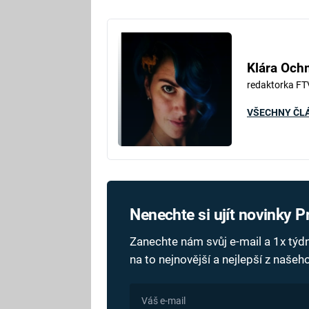
Fa
Klára Oc
redaktorka FT
VŠECHNY ČL
Nenechte si ujít novinky 
Zanechte nám svůj e-mail a 1x tý
na to nejnovější a nejlepší z naše