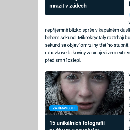
mrazit v zádech
nepříjemně blízko sprše v kapalném dusí
během sekund. Mikrokrystaly roztrhají
sekund se objeví omrzliny třetího stupně. 
rohovkové bílkoviny začínají vlivem extrém
před smrtí oslepl.
ZAJÍMAVOSTI
15 unikátních fotografií