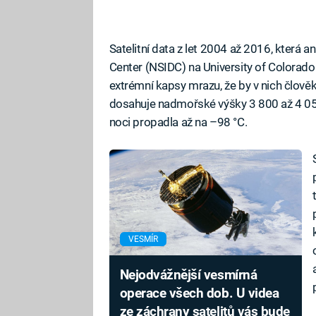
Satelitní data z let 2004 až 2016, která a
Center (NSIDC) na University of Colorado
extrémní kapsy mrazu, že by v nich člověk
dosahuje nadmořské výšky 3 800 až 4 05
noci propadla až na –98 °C.
VESMÍR
Nejodvážnější vesmírná
operace všech dob. U videa
ze záchrany satelitů vás bude