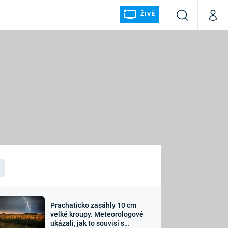
ŽIVĚ
Vyhledávání
Můj p
Prima+
ÁLKA
CNN Prima NEWS
Prima FRESH
Prima LIVING
LMY A
Prima Ženy
Prima LAJK
Prachaticko zasáhly 10 cm
osti
velké kroupy. Meteorologové
Sledujte nás
ukázali, jak to souvisí s