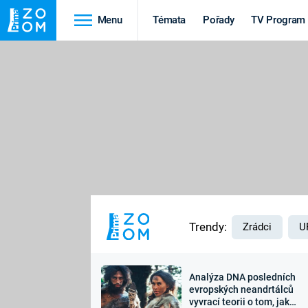
Menu
Témata
Pořady
TV Program
Cestování
Historie
HRADY A ZÁMKY
VIKINGOVÉ
HEDVÁBNÁ STEZKA
EPIDEMIE A
PANDEMIE
PŘÍRODA
STAROVĚKÝ EGYPT
Trendy:
Zrádci
U
Analýza DNA posledních
Druhá
Výročí
evropských neandrtálců
vyvrací teorii o tom, jak
světová válka