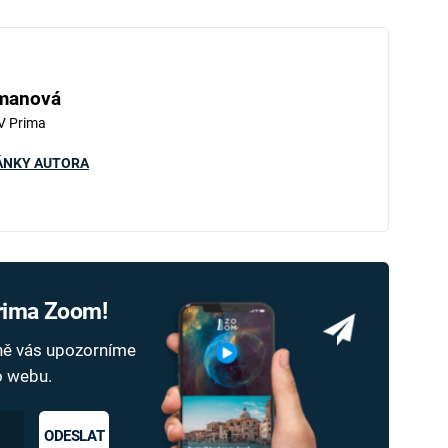
iled to fetch
hmanová
V Prima
ÁNKY AUTORA
Prima Zoom!
dně vás upozorníme
ho webu.
ODESLAT