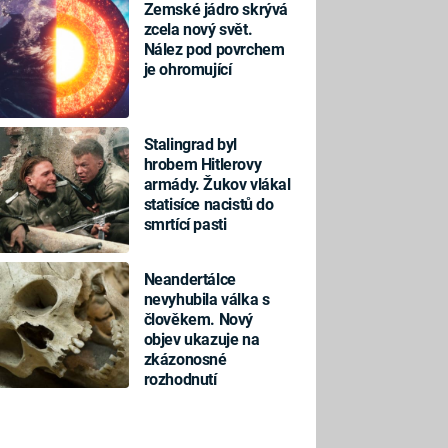
Zemské jádro skrývá
zcela nový svět.
Nález pod povrchem
je ohromující
Stalingrad byl
hrobem Hitlerovy
armády. Žukov vlákal
statisíce nacistů do
smrtící pasti
Neandertálce
nevyhubila válka s
člověkem. Nový
objev ukazuje na
zkázonosné
rozhodnutí