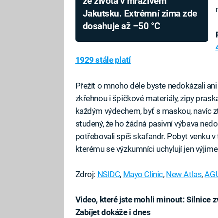
ze života v mrazivém
Jakutsku. Extrémní zima zde
dosahuje až –50 °C
1929 stále platí
Přežít o mnoho déle byste nedokázali ani
zkřehnou i špičkové materiály, zipy prask
každým výdechem, byť s maskou, navíc zt
studený, že ho žádná pasivní výbava nedo
potřebovali spíš skafandr. Pobyt venku v
kterému se výzkumníci uchylují jen výjim
Zdroj:
NSIDC
,
Mayo Clinic
,
New Atlas
,
AG
Video, které jste mohli minout: Silnice 
Zabíjet dokáže i dnes