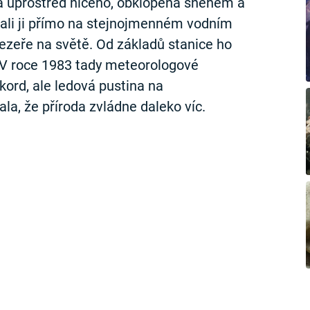
a uprostřed ničeho, obklopená sněhem a
vali ji přímo na stejnojmenném vodním
jezeře na světě. Od základů stanice ho
. V roce 1983 tady meteorologové
ekord, ale ledová pustina na
la, že příroda zvládne daleko víc.