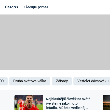
Časopis
Sledujte prima+
Věda a
Války
technika
STUDENÁ V
KORONAVIRUS
VÁLKA VE
VIETNAMU
VESMÍR
VÁLEČNÉ FI
MARS
SERIÁLY
FO
Druhá světová válka
Záhady
Vetřelci dávnověku
Nejhlasitější člověk na světě
Záhady a
Zajímav
řve stejně jako motor
letadla. Můžete vedle něj
konspirace