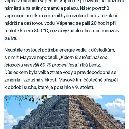
vápna z místního vápence. Vápno se používalo na dláždění
náměstí a na stěny chrámů a paláců. Nátěr povrchů
vápennou omítkou umožnil hydroizolaci budov a izolaci
nádrží na dešťovou vodu. Vápenec se pálil 20 hodin při
teplotě kolem 800 °C, což si vyžádalo ohromné množství
paliva.
Neustále rostoucí potřeba energie vedla k důsledkům,
s nimiž Mayové nepočítali.
„Kolem 8. století našeho
letopočtu vymýtili 60-70 procent lesa,“
říká Lentz.
Důsledkem byla velká ztráta vody a pravděpodobně se
změnila i vzdušná vlhkost. Mayové tím částečně přispěli
k období sucha, které je postihlo v 9. století.