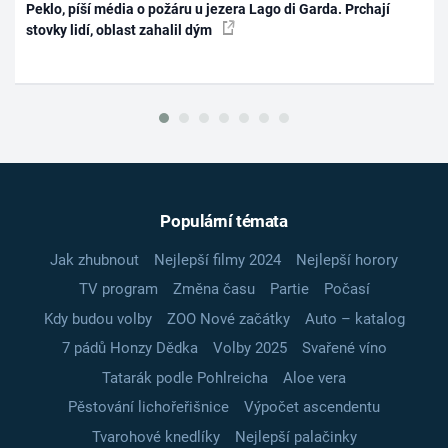
Peklo, píší média o požáru u jezera Lago di Garda. Prchají
stovky lidí, oblast zahalil dým
Populární témata
Jak zhubnout
Nejlepší filmy 2024
Nejlepší horory
TV program
Změna času
Partie
Počasí
Kdy budou volby
ZOO Nové začátky
Auto – katalog
7 pádů Honzy Dědka
Volby 2025
Svařené víno
Tatarák podle Pohlreicha
Aloe vera
Pěstování lichořeřišnice
Výpočet ascendentu
Tvarohové knedlíky
Nejlepší palačinky