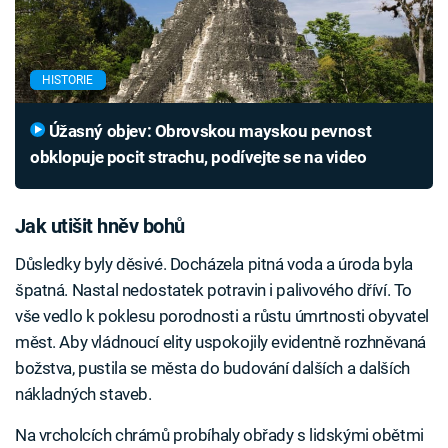
HISTORIE
Úžasný objev: Obrovskou mayskou pevnost
obklopuje pocit strachu, podívejte se na video
Jak utišit hněv bohů
Důsledky byly děsivé. Docházela pitná voda a úroda byla
špatná. Nastal nedostatek potravin i palivového dříví. To
vše vedlo k poklesu porodnosti a růstu úmrtnosti obyvatel
měst. Aby vládnoucí elity uspokojily evidentně rozhněvaná
božstva, pustila se města do budování dalších a dalších
nákladných staveb.
Na vrcholcích chrámů probíhaly obřady s lidskými obětmi