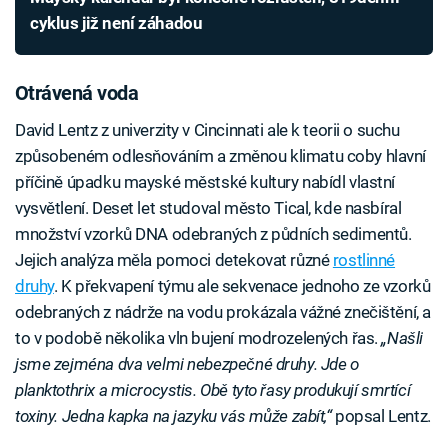
cyklus již není záhadou
Otrávená voda
David Lentz z univerzity v Cincinnati ale k teorii o suchu
způsobeném odlesňováním a změnou klimatu coby hlavní
příčině úpadku mayské městské kultury nabídl vlastní
vysvětlení. Deset let studoval město Tical, kde nasbíral
množství vzorků DNA odebraných z půdních sedimentů.
Jejich analýza měla pomoci detekovat různé
rostlinné
druhy
. K překvapení týmu ale sekvenace jednoho ze vzorků
odebraných z nádrže na vodu prokázala vážné znečištění, a
to v podobě několika vln bujení modrozelených řas.
„Našli
jsme zejména dva velmi nebezpečné druhy. Jde o
planktothrix a microcystis. Obě tyto řasy produkují smrtící
toxiny. Jedna kapka na jazyku vás může zabít,“
popsal Lentz.