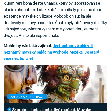
k usmíření boha deště Chaaca, který byl zobrazován se
sloním chobotem. Lidské oběti probíhaly po celou dobu
existence mayské civilizace, v obdobích sucha ale
dostávaly masový charakter. Často byly obětovány desítky
lidí najednou, zvláštní význam měly oběti dětí, zejména
dvojčat. Ani to ale nepomáhalo.
Mohlo by vás také zajímat:
Archeologové objevili
neznámý mayský palác na východě Mexika. Je starý
více než tisíc let
ZÁHADY A KONSPIRACE
Škorpioni, hnis a bolestivé mučení. Mayské