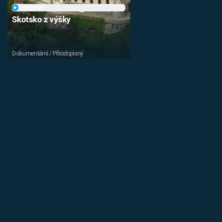
PŘEHRÁT
Skotsko z výšky
Dokumentární / Přírodopisný