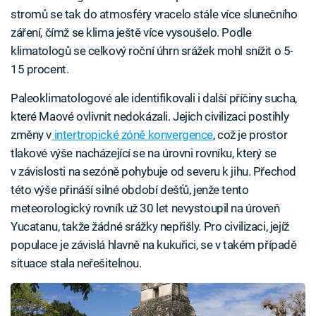
stromů se tak do atmosféry vracelo stále více slunečního
záření, čímž se klima ještě více vysoušelo. Podle
klimatologů se celkový roční úhrn srážek mohl snížit o 5-
15 procent.
Paleoklimatologové ale identifikovali i další příčiny sucha,
které Maové ovlivnit nedokázali. Jejich civilizaci postihly
změny v
intertropické zóně konvergence
, což je prostor
tlakové výše nacházející se na úrovni rovníku, který se
v závislosti na sezóně pohybuje od severu k jihu. Přechod
této výše přináší silné období dešťů, jenže tento
meteorologický rovník už 30 let nevystoupil na úroveň
Yucatanu, takže žádné srážky nepřišly. Pro civilizaci, jejíž
populace je závislá hlavně na kukuřici, se v takém případě
situace stala neřešitelnou.