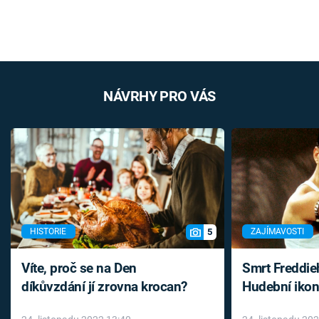
NÁVRHY PRO VÁS
5
HISTORIE
ZAJÍMAVOSTI
Víte, proč se na Den
Smrt Freddie
díkůvzdání jí zrovna krocan?
Hudební ikon
až do konce 