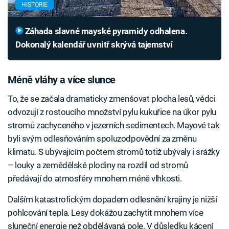
HISTORIE
Záhada slavné mayské pyramidy odhalena.
Dokonalý kalendář uvnitř skrývá tajemství
Méně vláhy a více slunce
To, že se začala dramaticky zmenšovat plocha lesů, vědci
odvozují z rostoucího množství pylu kukuřice na úkor pylu
stromů zachyceného v jezerních sedimentech. Mayové tak
byli svým odlesňováním spoluzodpovědní za změnu
klimatu. S ubývajícím počtem stromů totiž ubývaly i srážky
– louky a zemědělské plodiny na rozdíl od stromů
předávají do atmosféry mnohem méně vlhkosti.
Dalším katastrofickým dopadem odlesnění krajiny je nižší
pohlcování tepla. Lesy dokážou zachytit mnohem více
sluneční energie než obdělávaná pole. V důsledku kácení