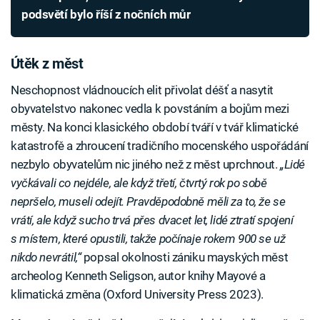
podsvětí bylo říší z nočních můr
Útěk z měst
Neschopnost vládnoucích elit přivolat déšť a nasytit
obyvatelstvo nakonec vedla k povstáním a bojům mezi
městy. Na konci klasického období tváří v tvář klimatické
katastrofě a zhroucení tradičního mocenského uspořádání
nezbylo obyvatelům nic jiného než z měst uprchnout.
„Lidé
vyčkávali co nejdéle, ale když třetí, čtvrtý rok po sobě
nepršelo, museli odejít. Pravděpodobně měli za to, že se
vrátí, ale když sucho trvá přes dvacet let, lidé ztratí spojení
s místem, které opustili, takže počínaje rokem 900 se už
nikdo nevrátil,“
popsal okolnosti zániku mayských měst
archeolog Kenneth Seligson, autor knihy Mayové a
klimatická změna (Oxford University Press 2023).