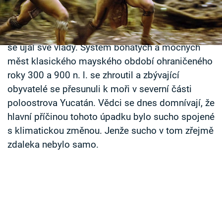
Časopis
Všechny mayské nížiny potkal kolem roku 1000
stejný osud: úpadek měst. Lidé je opustili a les
Sledujte prima+
se ujal své vlády. Systém bohatých a mocných
měst klasického mayského období ohraničeného
Přihlášení
roky 300 a 900 n. l. se zhroutil a zbývající
obyvatelé se přesunuli k moři v severní části
Sledujte nás
poloostrova Yucatán. Vědci se dnes domnívají, že
hlavní příčinou tohoto úpadku bylo sucho spojené
s klimatickou změnou. Jenže sucho v tom zřejmě
zdaleka nebylo samo.