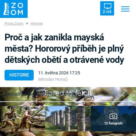
ŽIVĚ
Prima Zoom
■
Historie
Trendy:
ZRÁDCI
UFO
DRUHÁ SVĚTOVÁ VÁLKA
Proč a jak zanikla mayská
ZÁHADY
VETŘELCI DÁVNOVĚKU
města? Hororový příběh je plný
dětských obětí a otrávené vody
11. května 2026 17:25
HISTORIE
Miroslav Honsů
Témata
Failed to fetch
Proroctví Mayů Pád říše - stromy
Témata
Pořady
12 fotografií
TV Program