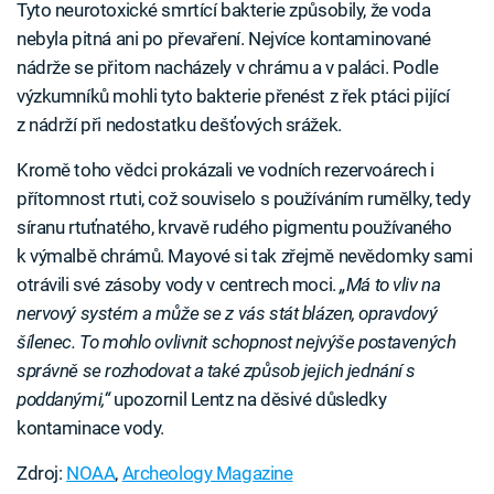
Tyto neurotoxické smrtící bakterie způsobily, že voda
nebyla pitná ani po převaření. Nejvíce kontaminované
nádrže se přitom nacházely v chrámu a v paláci. Podle
výzkumníků mohli tyto bakterie přenést z řek ptáci pijící
z nádrží při nedostatku dešťových srážek.
Kromě toho vědci prokázali ve vodních rezervoárech i
přítomnost rtuti, což souviselo s používáním rumělky, tedy
síranu rtuťnatého, krvavě rudého pigmentu používaného
k výmalbě chrámů. Mayové si tak zřejmě nevědomky sami
otrávili své zásoby vody v centrech moci.
„Má to vliv na
nervový systém a může se z vás stát blázen, opravdový
šílenec. To mohlo ovlivnit schopnost nejvýše postavených
správně se rozhodovat a také způsob jejich jednání s
poddanými,“
upozornil Lentz na děsivé důsledky
kontaminace vody.
Zdroj:
NOAA
,
Archeology Magazine