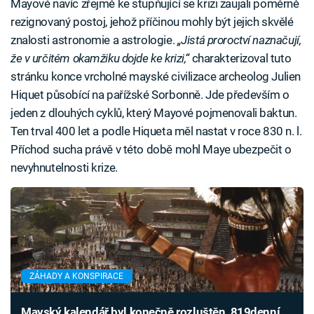
Mayové navíc zřejmě ke stupňující se krizi zaujali poměrně
rezignovaný postoj, jehož příčinou mohly být jejich skvělé
znalosti astronomie a astrologie.
„Jistá proroctví naznačují,
že v určitém okamžiku dojde ke krizi,“
charakterizoval tuto
stránku konce vrcholné mayské civilizace archeolog Julien
Hiquet působící na pařížské Sorbonně. Jde především o
jeden z dlouhých cyklů, který Mayové pojmenovali baktun.
Ten trval 400 let a podle Hiqueta měl nastat v roce 830 n. l.
Příchod sucha právě v této době mohl Maye ubezpečit o
nevyhnutelnosti krize.
ZÁHADY A KONSPIRACE
Mayský kalendář byl konečně rozluštěn, 819denní