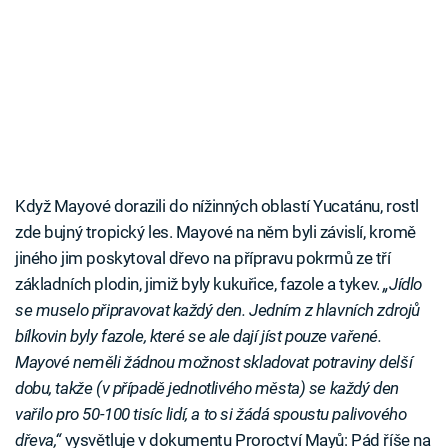
Když Mayové dorazili do nížinných oblastí Yucatánu, rostl
zde bujný tropický les. Mayové na něm byli závislí, kromě
jiného jim poskytoval dřevo na přípravu pokrmů ze tří
základních plodin, jimiž byly kukuřice, fazole a tykev.
„Jídlo
se muselo připravovat každý den. Jedním z hlavních zdrojů
bílkovin byly fazole, které se ale dají jíst pouze vařené.
Mayové neměli žádnou možnost skladovat potraviny delší
dobu, takže (v případě jednotlivého města) se každý den
vařilo pro 50-100 tisíc lidí, a to si žádá spoustu palivového
dřeva,“
vysvětluje v dokumentu Proroctví Mayů: Pád říše na