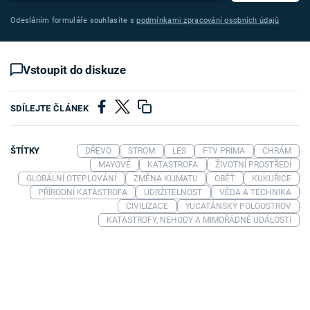
Odesláním formuláře souhlasíte s
podmínkami zpracování osobních údajů
Vstoupit do diskuze
SDÍLEJTE ČLÁNEK
ŠTÍTKY
DŘEVO
STROM
LES
FTV PRIMA
CHRÁM
MAYOVÉ
KATASTROFA
ŽIVOTNÍ PROSTŘEDÍ
GLOBÁLNÍ OTEPLOVÁNÍ
ZMĚNA KLIMATU
OBĚŤ
KUKUŘICE
PŘÍRODNÍ KATASTROFA
UDRŽITELNOST
VĚDA A TECHNIKA
CIVILIZACE
YUCATÁNSKÝ POLOOSTROV
KATASTROFY, NEHODY A MIMOŘÁDNÉ UDÁLOSTI