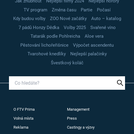
Jak zhubnout
Nejlepší filmy 2024
Nejlepší horory
TV program
Změna času
Partie
Počasí
Kdy budou volby
ZOO Nové začátky
Auto – katalog
7 pádů Honzy Dědka
Volby 2025
Svařené víno
Tatarák podle Pohlreicha
Aloe vera
Pěstování lichořeřišnice
Výpočet ascendentu
Tvarohové knedlíky
Nejlepší palačinky
Švestkový koláč
O FTV Prima
Management
Volná místa
Press
Reklama
Castingy a výzvy