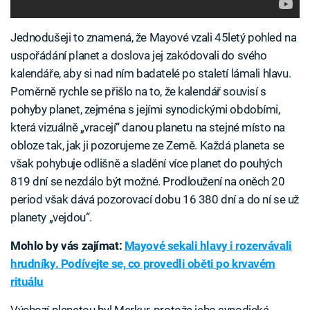
Jednodušeji to znamená, že Mayové vzali 45letý pohled na
uspořádání planet a doslova jej zakódovali do svého
kalendáře, aby si nad ním badatelé po staletí lámali hlavu.
Poměrně rychle se přišlo na to, že kalendář souvisí s
pohyby planet, zejména s jejími synodickými obdobími,
která vizuálně „vracejí“ danou planetu na stejné místo na
obloze tak, jak ji pozorujeme ze Země. Každá planeta se
však pohybuje odlišně a sladění více planet do pouhých
819 dní se nezdálo být možné. Prodloužení na oněch 20
period však dává pozorovací dobu 16 380 dní a do ní se už
planety „vejdou“.
Mohlo by vás zajímat:
Mayové sekali hlavy i rozervávali
hrudníky. Podívejte se, co provedli oběti po krvavém
rituálu