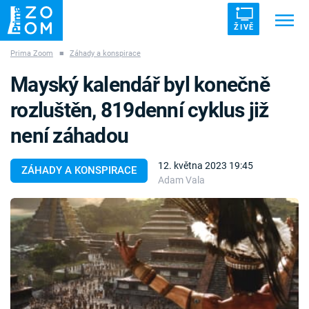
ŽIVĚ
Prima Zoom
■
Záhady a konspirace
Trendy:
ZRÁDCI
UFO
DRUHÁ SVĚTOVÁ VÁLKA
Mayský kalendář byl konečně
ZÁHADY
VETŘELCI DÁVNOVĚKU
rozluštěn, 819denní cyklus již
není záhadou
12. května 2023 19:45
ZÁHADY A KONSPIRACE
Adam Vala
Témata
Témata
Pořady
TV Program