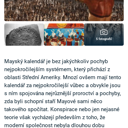
Časopis
Sledujte prima+
Přihlášení
5 fotografií
Sledujte nás
Mayský kalendář je bez jakýchkoliv pochyb
nejpokročilejším systémem, který přichází z
oblasti Střední Ameriky. Mnozí ovšem mají tento
kalendář za nejpokročilejší vůbec a obvykle jsou
s ním spojována nejrůznější proroctví a pochyby,
zda byli schopní staří Mayové sami něco
takového spočítat. Konspirace nebo jen nejasné
teorie však vycházejí především z toho, že
moderní společnost nebyla dlouhou dobu