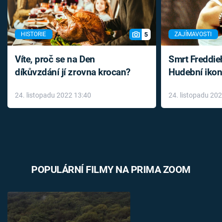
5
HISTORIE
ZAJÍMAVOSTI
Víte, proč se na Den
Smrt Freddie
díkůvzdání jí zrovna krocan?
Hudební ikon
až do konce 
24. listopadu 2022 13:40
24. listopadu 20
léky
POPULÁRNÍ FILMY NA PRIMA ZOOM