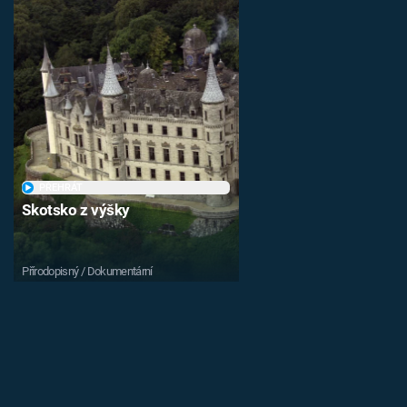
PŘEHRÁT
Skotsko z výšky
Přírodopisný / Dokumentární