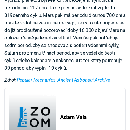
Výchozí planetou byl Merkur, protože jeho synodická
perioda činí 117 dní a ta se přesně sedmkrát vejde do
819denního cyklu. Mars pak má periodu dlouhou 780 dní a
pravděpodobně vás už nepřekvapí, že i v tomto případě se
do již prodloužené pozorovací doby 16 380 objeví Mars na
obloze přesně jedenadvacetkrát. Venuše pak potřebuje
sedm period, aby se shodovala s pěti 819denními cykly,
Saturn pro změnu třináct period, aby se vešel do šesti
cyklů celého kalendáře a nakonec Jupiter, který potřebuje
39 period, aby vyplnil 19 cyklů.
Zdroj:
Popular Mechanics
,
Ancient Astronaut Archive
Failed to fetch
Adam Vala