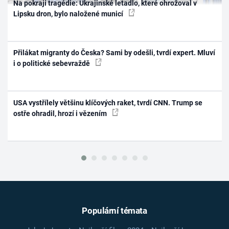
Na pokraji tragédie: Ukrajinské letadlo, které ohrožoval v
Lipsku dron, bylo naložené municí
Přilákat migranty do Česka? Sami by odešli, tvrdí expert. Mluví
i o politické sebevraždě
USA vystřílely většinu klíčových raket, tvrdí CNN. Trump se
ostře ohradil, hrozí i vězením
Populární témata