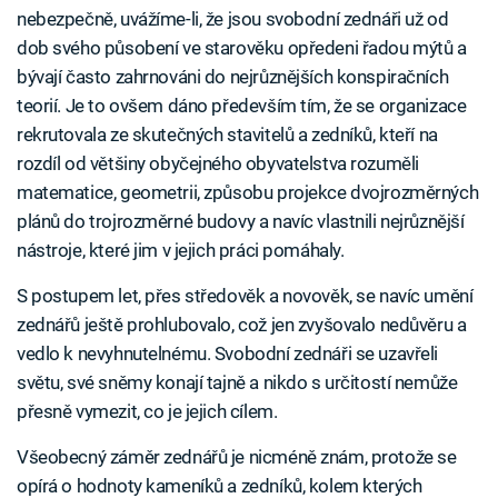
nebezpečně, uvážíme-li, že jsou svobodní zednáři už od
dob svého působení ve starověku opředeni řadou mýtů a
bývají často zahrnováni do nejrůznějších konspiračních
teorií. Je to ovšem dáno především tím, že se organizace
rekrutovala ze skutečných stavitelů a zedníků, kteří na
rozdíl od většiny obyčejného obyvatelstva rozuměli
matematice, geometrii, způsobu projekce dvojrozměrných
plánů do trojrozměrné budovy a navíc vlastnili nejrůznější
nástroje, které jim v jejich práci pomáhaly.
S postupem let, přes středověk a novověk, se navíc umění
zednářů ještě prohlubovalo, což jen zvyšovalo nedůvěru a
vedlo k nevyhnutelnému. Svobodní zednáři se uzavřeli
světu, své sněmy konají tajně a nikdo s určitostí nemůže
přesně vymezit, co je jejich cílem.
Všeobecný záměr zednářů je nicméně znám, protože se
opírá o hodnoty kameníků a zedníků, kolem kterých