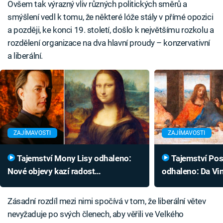
Ovšem tak výrazný vliv různých politických směrů a
smýšlení vedl k tomu, že některé lóže stály v přímé opozici
a později, ke konci 19. století, došlo k největšímu rozkolu a
rozdělení organizace na dva hlavní proudy – konzervativní
a liberální.
ZAJÍMAVOSTI
ZAJÍMAVOSTI
Tajemství Mony Lisy odhaleno:
Tajemství Poslední večeře
Nové objevy kazí radost
odhaleno: Da Vi
konspirátorům, nejzajímavější není
je rájem pro mil
její úsměv
Zásadní rozdíl mezi nimi spočívá v tom, že liberální větev
nevyžaduje po svých členech, aby věřili ve Velkého