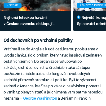
HISTORIE
ZÁHADY A KONSPI
Nejhorší leteckou havárii
Největší konspirace historie:
v Československu obklopují
Spisovatel odmít
konspirace. Proč chyběla černá
a udělal z NASA
skříňka?
Od duchovních po vrcholné politiky
Vrátíme-li se do Anglie a k události, kterou popisujeme v
úvodu článku, šlo o průlom, který navíc inspiroval zednáře v
ostatních zemích. Do organizace vstupovali po
zakládajících duchovních a úřednících také zástupci
buržoazie i aristokracie a do fungování svobodných
zednářů přirozeně promluvila i politika. Byli to významní
zednáři v Americe, kteří se po válce o nezávislost postarali
o vznik Spojených států a jejich jména vám patrně nebudou
neznámá –
George Washington
a Benjamin Franklin.