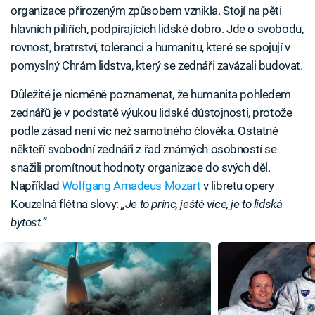
organizace přirozeným způsobem vznikla. Stojí na pěti
hlavních pilířích, podpírajících lidské dobro. Jde o svobodu,
rovnost, bratrství, toleranci a humanitu, které se spojují v
pomyslný Chrám lidstva, který se zednáři zavázali budovat.
Důležité je nicméně poznamenat, že humanita pohledem
zednářů je v podstatě výukou lidské důstojnosti, protože
podle zásad není víc než samotného člověka. Ostatně
někteří svobodní zednáři z řad známých osobností se
snažili promítnout hodnoty organizace do svých děl.
Například
Wolfgang Amadeus Mozart
v libretu opery
Kouzelná flétna slovy:
„Je to princ, ještě více, je to lidská
bytost.“