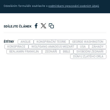
Odesláním formuláře souhlasíte s
podmínkami zpracování osobních údajů
SDÍLEJTE ČLÁNEK
ŠTÍTKY
ANGLIE
KONSPIRAČNÍ TEORIE
GEORGE WASHINGTON
KONSPIRACE
WOLFGANG AMADEUS MOZART
USA
ZÁHADY
BENJAMIN FRANKLIN
ZEDNÁŘI
BIBLE
SVOBODNÍ ZEDNÁŘI
DŮM U ZLATÉHO ORLA