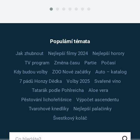
Populární témata
Jak zhubnout
Nejlepší filmy 2024
Nejlepší horory
TV program
Změna času
Partie
Počasí
Kdy budou volby
ZOO Nové začátky
Auto – katalog
7 pádů Honzy Dědka
Volby 2025
Svařené víno
Tatarák podle Pohlreicha
Aloe vera
Pěstování lichořeřišnice
Výpočet ascendentu
Tvarohové knedlíky
Nejlepší palačinky
Švestkový koláč