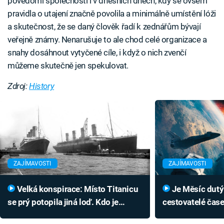
povědomí společnosti i v dnešních dnech, kdy se ovšem
pravidla o utajení značně povolila a minimálně umístění lóži
a skutečnost, že se daný člověk řadí k zednářům bývají
veřejně známy. Nenarušuje to ale chod celé organizace a
snahy dosáhnout vytyčené cíle, i když o nich zvenčí
můžeme skutečně jen spekulovat.
Zdroj:
History
ZAJÍMAVOSTI
ZAJÍMAVOSTI
Velká konspirace: Místo Titanicu
Je Měsíc dutý a postavili ho
se prý potopila jiná loď. Kdo je
cestovatelé čase
zaměnil a proč?
oprašuje bizarní