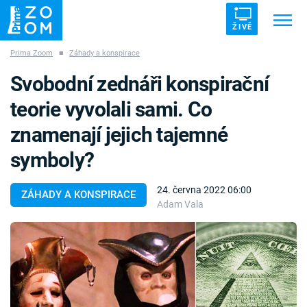
ŽIVĚ
Prima Zoom
■
Záhady a konspirace
Trendy:
ZRÁDCI
UFO
DRUHÁ SVĚTOVÁ VÁLKA
Svobodní zednáři konspirační
ZÁHADY
VETŘELCI DÁVNOVĚKU
teorie vyvolali sami. Co
znamenají jejich tajemné
symboly?
Témata
24. června 2022 06:00
ZÁHADY A KONSPIRACE
Adam Vala
Témata
Pořady
TV Program