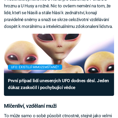
hroznu a U Husy a rožně. Nic to ovšem nemění na tom, že
lidé, kteří se hlásili a stále hlásí k zednářství, konají
pravidelné sněmy a snaží se skrze celoživotní vzdělávání
dospět k morálnímu a intelektuálnímu zdokonalení lidstva.
UFO: EXISTUJÍ MIMOZEMŠŤANÉ?
První případ lidí unesených UFO dodnes děsí. Jeden
důkaz zaskočil i pochybující vědce
Mlčenliví, vzdělaní muži
To může samo o sobě působit ctnostně, stejně jako velmi