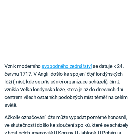
Vznik moderního
svobodného zednářství
se datuje k 24.
červnu 1717. V Anglii došlo ke spojení čtyř londýnských
lóží (míst, kde se příslušníci organizace scházeli), čímž
vznikla Velká londýnská lóže, která je až do dnešních dní
centrem všech ostatních podobných míst téměř na celém
světě.
Ačkoliv označování lóže může vypadat poměrně honosně,
ve skutečnosti došlo ke sloučení spolků, které se scházely
v hostincích, jmenovitě U Koruny, U Jabloně, U Poháru a