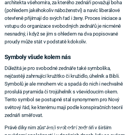
architekta všehomíra, za kterého zednáři považují boha
(pohledem jakéhokoliv náboženství) a navíc liberálové
otevřeně přijímají do svých řad i ženy. Proces iniciace a
vstupu do organizace svobodných zednářů je nicméně
nesnadný, i když se jím s ohledem na dva popisované
proudy může stát v podstatě kdokoliv.
Symboly všude kolem nás
Důležitá je pro svobodné zednáře také symbolika,
nejčastěji zahrnující kružítko či kružidlo, úhelník a Bibli.
Symbolů je ale mnohem víc a spadá do nich i nechvalně
proslulá pyramida či trojúhelník s vševidoucím okem.
Tento symbol se postupně stal synonymem pro Nový
světový řád, ke kterému mají podle konspiračních teorií
zednáři směřovat.
Právě díky nim zůstávají svobodní zednáři v širším
Failed to fetch