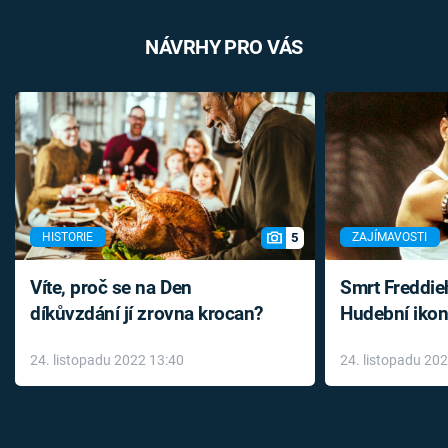
NÁVRHY PRO VÁS
5
HISTORIE
ZAJÍMAVOSTI
Víte, proč se na Den
Smrt Freddie
díkůvzdání jí zrovna krocan?
Hudební ikon
až do konce 
24. listopadu 2022 13:40
24. listopadu 20
léky