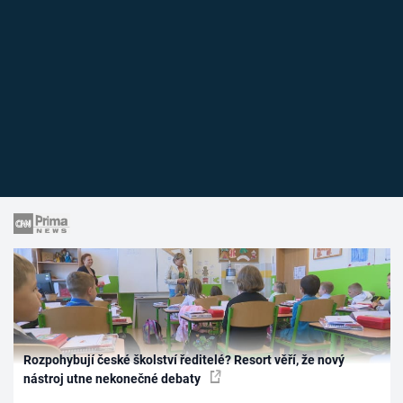
Rozpohybují české školství ředitelé? Resort věří, že nový
nástroj utne nekonečné debaty