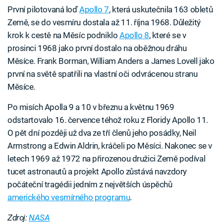
První pilotovaná loď
Apollo 7
, která uskutečnila 163 obletů
Země, se do vesmíru dostala až 11. října 1968. Důležitý
krok k cestě na Měsíc podniklo
Apollo 8
, které se v
prosinci 1968 jako první dostalo na oběžnou dráhu
Měsíce. Frank Borman, William Anders a James Lovell jako
první na světě spatřili na vlastní oči odvrácenou stranu
Měsíce.
Po misích Apolla 9 a 10 v březnu a květnu 1969
odstartovalo 16. července téhož roku z Floridy Apollo 11.
O pět dní později už dva ze tří členů jeho posádky, Neil
Armstrong a Edwin Aldrin, kráčeli po Měsíci. Nakonec se v
letech 1969 až 1972 na přirozenou družici Země podíval
tucet astronautů a projekt Apollo zůstává navzdory
počáteční tragédii jedním z největších úspěchů
amerického vesmírného programu
.
Zdroj:
NASA