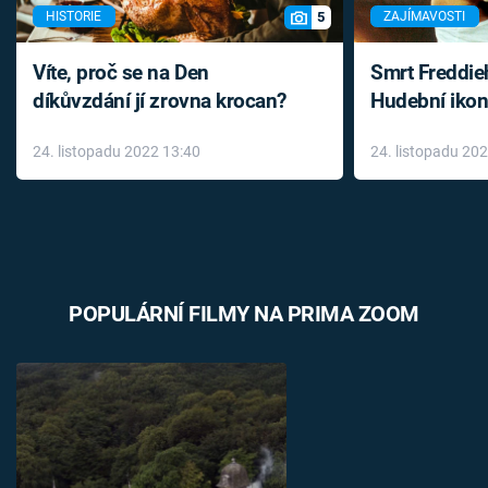
5
HISTORIE
ZAJÍMAVOSTI
Víte, proč se na Den
Smrt Freddie
díkůvzdání jí zrovna krocan?
Hudební ikon
až do konce 
24. listopadu 2022 13:40
24. listopadu 20
léky
POPULÁRNÍ FILMY NA PRIMA ZOOM