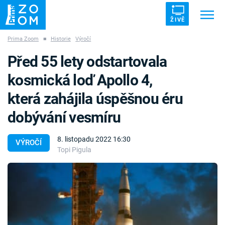
ŽIVĚ
Prima Zoom
■
Historie
Výročí
Trendy:
ZRÁDCI
UFO
DRUHÁ SVĚTOVÁ VÁLKA
Před 55 lety odstartovala
ZÁHADY
VETŘELCI DÁVNOVĚKU
kosmická loď Apollo 4,
která zahájila úspěšnou éru
dobývání vesmíru
Témata
8. listopadu 2022 16:30
VÝROČÍ
Topi Pigula
Témata
Pořady
TV Program