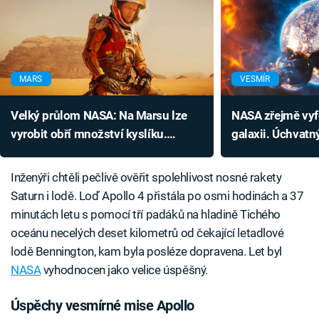
MARS
VESMÍR
Velký průlom NASA: Na Marsu lze
NASA zřejmě vyfo
vyrobit obří množství kyslíku.
galaxii. Úchvatn
Obstará ho směšně malé zařízení
počátek vesmíru
Inženýři chtěli pečlivě ověřit spolehlivost nosné rakety
Saturn i lodě. Loď Apollo 4 přistála po osmi hodinách a 37
minutách letu s pomocí tří padáků na hladině Tichého
oceánu necelých deset kilometrů od čekající letadlové
lodě Bennington, kam byla posléze dopravena. Let byl
NASA
vyhodnocen jako velice úspěšný.
Úspěchy vesmírné mise Apollo