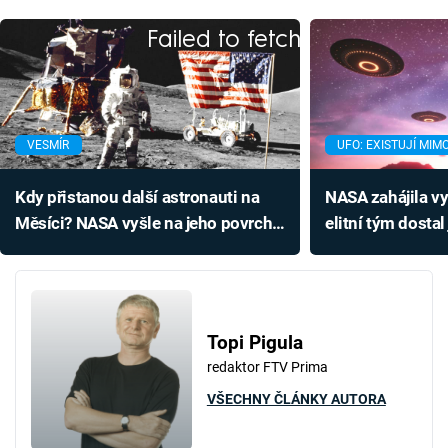
Failed to fetch
VESMÍR
UFO: EXISTUJÍ MI
Kdy přistanou další astronauti na
NASA zahájila v
Měsíci? NASA vyšle na jeho povrch
elitní tým dostal
hned dvě posádky
dodá první výsl
Topi Pigula
redaktor FTV Prima
VŠECHNY ČLÁNKY AUTORA