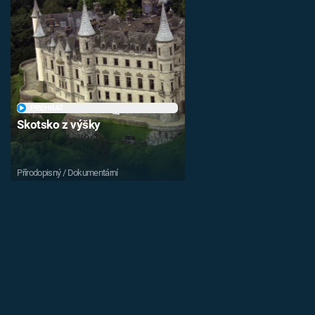
PŘEHRÁT
Skotsko z výšky
Přírodopisný / Dokumentární