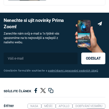
Nenechte si ujít novinky Prima
Zoom!
Zanechte nám svůj e-mail a 1x týdně vás
upozorníme na to nejnovější a nejlepší z
našeho webu.
ODESLAT
Odesláním formuláře souhlasíte s
podmínkami zpracování osobních údajů
SDÍLEJTE ČLÁNEK
ŠTÍTKY
NASA
MĚSÍC
APOLLO
DOBÝVÁNÍ VESMÍRU