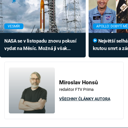
VESMÍR
APOLLO: DOBYTÍ MĚ
NASA se v listopadu znovu pokusí
Největší selhání NASA přineslo
vydat na Měsíc. Možná ji však
krutou smrt a z
předběhne ambiciózní konkurence
Podívejte se na 
Miroslav Honsů
redaktor FTV Prima
VŠECHNY ČLÁNKY AUTORA