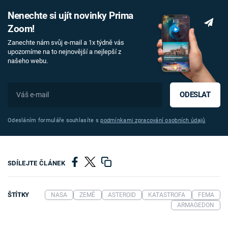
Nenechte si ujít novinky Prima
Zoom!
Zanechte nám svůj e-mail a 1x týdně vás
upozorníme na to nejnovější a nejlepší z
našeho webu.
ODESLAT
Odesláním formuláře souhlasíte s
podmínkami zpracování osobních údajů
SDÍLEJTE ČLÁNEK
ŠTÍTKY
NASA
ZEMĚ
ASTEROID
KATASTROFA
FEMA
ARMAGEDON