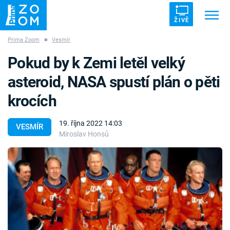
ŽIVĚ
Prima Zoom
■
Vesmír
Trendy:
ZRÁDCI
UFO
DRUHÁ SVĚTOVÁ VÁLKA
Pokud by k Zemi letěl velký
ZÁHADY
VETŘELCI DÁVNOVĚKU
asteroid, NASA spustí plán o pěti
krocích
19. října 2022 14:03
VESMÍR
Miroslav Honsů
Témata
Přihlášení
Sledujte nás