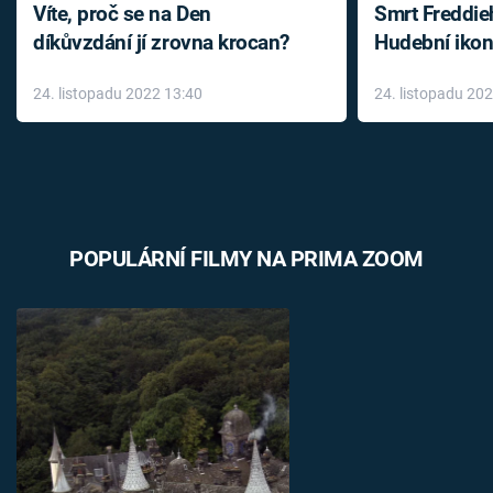
Víte, proč se na Den
Smrt Freddie
díkůvzdání jí zrovna krocan?
Hudební ikon
až do konce 
24. listopadu 2022 13:40
24. listopadu 20
léky
POPULÁRNÍ FILMY NA PRIMA ZOOM