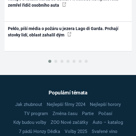
zemřel řidič osobního auta
Peklo, píší média o požáru u jezera Lago di Garda. Prchají
stovky lidí, oblast zahalil dým
Populární témata
Jak zhubnout
Nejlepší filmy 2024
Nejlepší horory
TV program
Změna času
Partie
Počasí
Kdy budou volby
ZOO Nové začátky
Auto – katalog
7 pádů Honzy Dědka
Volby 2025
Svařené víno