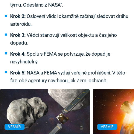
týmu. Odesláno z NASA“.
Krok 2:
Oslovení vědci okamžitě začínají sledovat dráhu
asteroidu.
Krok 3:
Vědci stanovují velikost objektu a čas jeho
dopadu.
Krok 4:
Spolu s FEMA se potvrzuje, že dopad je
nevyhnutelný.
Krok 5:
NASA a FEMA vydají veřejné prohlášení. V této
fázi obě agentury navrhnou, jak Zemi ochránit.
VESMÍR
VESMÍR