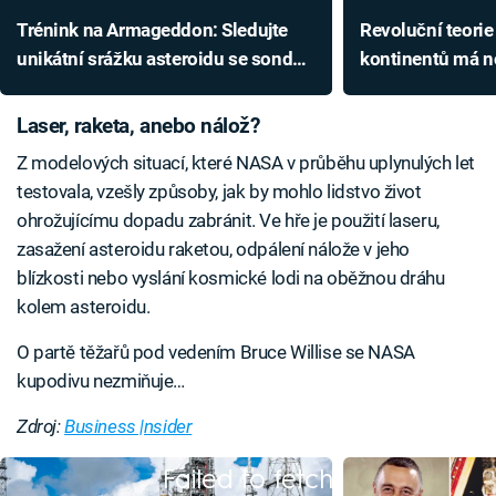
Trénink na Armageddon: Sledujte
Revoluční teorie
unikátní srážku asteroidu se sondou
kontinentů má n
od NASA
ukazují na vliv a
Laser, raketa, anebo nálož?
Z modelových situací, které NASA v průběhu uplynulých let
testovala, vzešly způsoby, jak by mohlo lidstvo život
ohrožujícímu dopadu zabránit. Ve hře je použití laseru,
zasažení asteroidu raketou, odpálení nálože v jeho
blízkosti nebo vyslání kosmické lodi na oběžnou dráhu
kolem asteroidu.
O partě těžařů pod vedením Bruce Willise se NASA
kupodivu nezmiňuje…
Zdroj:
Business |nsider
Failed to fetch