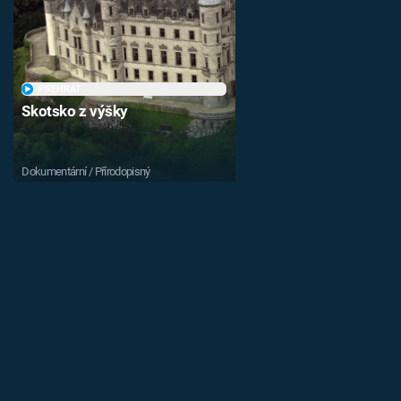
PŘEHRÁT
Skotsko z výšky
Dokumentární / Přírodopisný