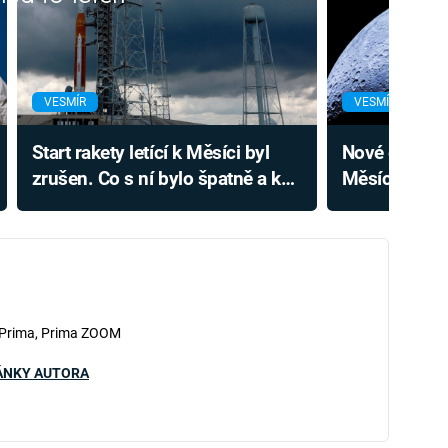
VESMÍR
VESMÍR
Start rakety letící k Měsíci byl
Nové extrémn
zrušen. Co s ní bylo špatně a kdy
Měsíce hýří 
bude druhý pokus?
není nudně 
 Prima, Prima ZOOM
ÁNKY AUTORA