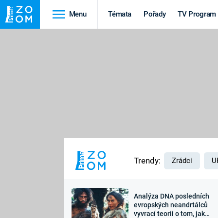
Menu
Témata
Pořady
TV Program
Cestování
Historie
HRADY A ZÁMKY
VIKINGOVÉ
HEDVÁBNÁ STEZKA
EPIDEMIE A
PANDEMIE
PŘÍRODA
STAROVĚKÝ EGYPT
Trendy:
Zrádci
U
Analýza DNA posledních
Druhá
Výročí
evropských neandrtálců
vyvrací teorii o tom, jak
světová válka