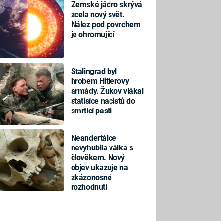
Zemské jádro skrývá
zcela nový svět.
Nález pod povrchem
je ohromující
Stalingrad byl
hrobem Hitlerovy
armády. Žukov vlákal
statisíce nacistů do
smrtící pasti
Neandertálce
nevyhubila válka s
člověkem. Nový
objev ukazuje na
zkázonosné
rozhodnutí