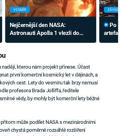
VESMÍR
ZÁHADY A KONS
Nejčernější den NASA:
Po dobytí Měsíce pátral po
Astronauti Apolla 1 vlezli do
artefaktu Atl
smrtící pasti vlastních inženýrů
Armstrong zm
Jonese?
ou
 nadějí, kterou nám projekt přinese. Účast
at první komerční kosmický let v dějinách, a
ových cest. Lety do vesmíru tak brzy nemusí
le profesora Brada Jolliffa, ředitele
smírné vědy, by mohly být komerční lety běžné
e přitom může podílet NASA s mezinárodními
veň chystá poměrně rozsáhlé rozšíření