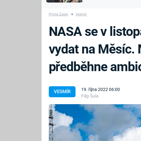
MARIE TEREZIE
vyhynuli
ADOLF HITLER
NAPOLEON
Prima Zoom
■
Vesmír
BONAPARTE
ATENTÁT NA
NASA se v listo
REINHARDA
BRITSKÁ
HEYDRICHA
KRÁLOVSKÁ
vydat na Měsíc. 
RODINA
PRVNÍ SVĚTOVÁ
VÁLKA
předběhne ambic
19. října 2022 06:00
VESMÍR
Filip Šula