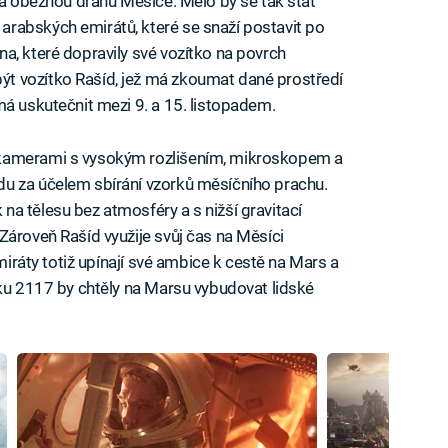
 na oběžnou dráhu Měsíce. Mělo by se tak stát
rabských emirátů, které se snaží postavit po
a, které dopravily své vozítko na povrch
t vozítko Rašíd, jež má zkoumat dané prostředí
má uskutečnit mezi 9. a 15. listopadem.
 kamerami s vysokým rozlišením, mikroskopem a
u za účelem sbírání vzorků měsíčního prachu.
a tělesu bez atmosféry a s nižší gravitací
Zároveň Rašíd využije svůj čas na Měsíci
Emiráty totiž upínají své ambice k cestě na Mars a
oku 2117 by chtěly na Marsu vybudovat lidské