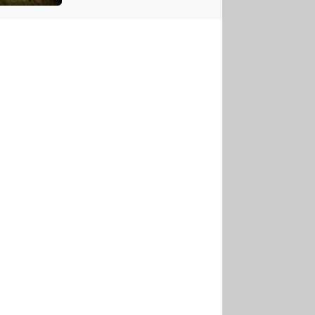
US
tornádem
RSUS
ZE A