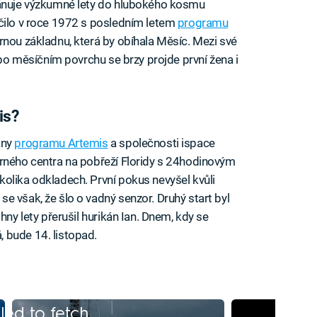
lánuje výzkumné lety do hlubokého kosmu
nčilo v roce 1972 s posledním letem
programu
rnou základnu, která by obíhala Měsíc. Mezi své
, po měsíčním povrchu se brzy projde první žena i
is?
ány
programu Artemis
a společnosti ispace
írného centra na pobřeží Floridy s 24hodinovým
olika odkladech. První pokus nevyšel kvůli
e však, že šlo o vadný senzor. Druhý start byl
hny lety přerušil hurikán Ian. Dnem, kdy se
 bude 14. listopad.
iled to fetch