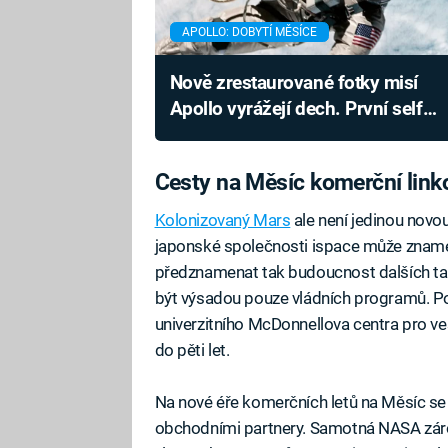
APOLLO: DOBYTÍ MĚSÍCE
Nově zrestaurované fotky misí
Apollo vyrážejí dech. První selfie
ve vesmíru nikdy nevypadalo
lépe
Cesty na Měsíc komerční link
Kolonizovaný Mars
ale není jedinou novou
japonské společnosti ispace může znamen
předznamenat tak budoucnost dalších tak
být výsadou pouze vládních programů. Pod
univerzitního McDonnellova centra pro ve
do pěti let.
Na nové éře komerčních letů na Měsíc s
obchodními partnery. Samotná NASA záro