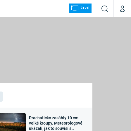
ŽIVĚ
Vyhledávání
Můj p
Prima+
ÁLKA
CNN Prima NEWS
Prima FRESH
Prima LIVING
LMY A
Prima Ženy
Prima LAJK
Prachaticko zasáhly 10 cm
osti
velké kroupy. Meteorologové
Sledujte nás
ukázali, jak to souvisí s