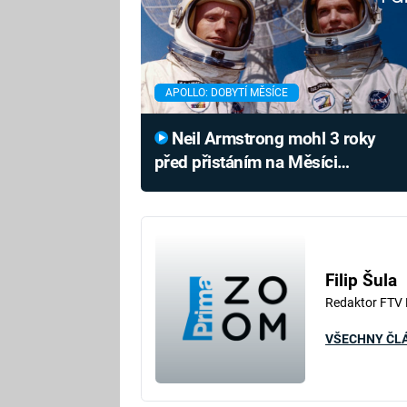
APOLLO: DOBYTÍ MĚSÍCE
Neil Armstrong mohl 3 roky
před přistáním na Měsíci
tragicky zemřít. Podívejte se, jak
zachránil sebe i kopilota
Filip Šula
Redaktor FTV
VŠECHNY ČL