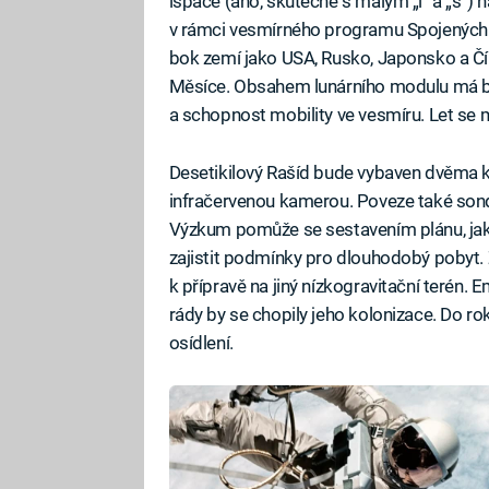
ispace (ano, skutečně s malým „i“ a „s“)
v rámci vesmírného programu Spojených a
bok zemí jako USA, Rusko, Japonsko a Čín
Měsíce. Obsahem lunárního modulu má bý
a schopnost mobility ve vesmíru. Let se 
Desetikilový Rašíd bude vybaven dvěma
infračervenou kamerou. Poveze také sond
Výzkum pomůže se sestavením plánu, jak n
zajistit podmínky pro dlouhodobý pobyt. 
k přípravě na jiný nízkogravitační terén. 
rády by se chopily jeho kolonizace. Do r
osídlení.