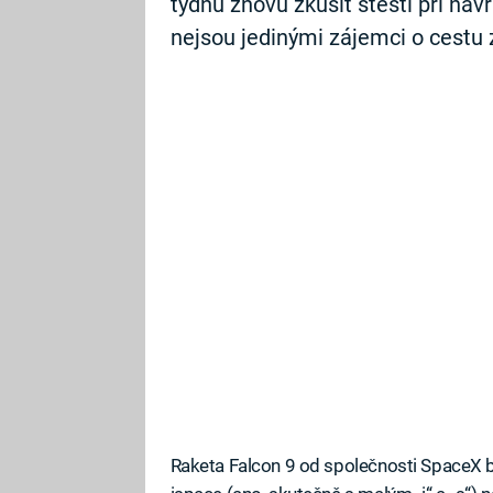
týdnů znovu zkusit štěstí při ná
nejsou jedinými zájemci o cestu 
Raketa Falcon 9 od společnosti SpaceX 