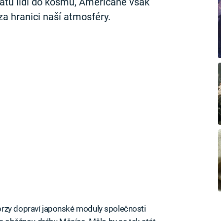
vratu lidí do kosmu, Američané však
za hranici naší atmosféry.
brzy dopraví japonské moduly společnosti