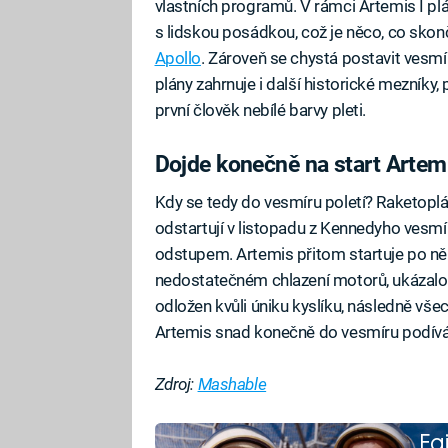
vlastních programů. V rámci Artemis I p
s lidskou posádkou, což je něco, co sko
Apollo
. Zároveň se chystá postavit vesmí
plány zahrnuje i další historické mezníky
první člověk nebílé barvy pleti.
Dojde konečně na start Artem
Kdy se tedy do vesmíru poletí? Raketopl
odstartují v listopadu z Kennedyho vesm
odstupem. Artemis přitom startuje po něk
nedostatečném chlazení motorů, ukázalo s
odložen kvůli úniku kyslíku, následně všec
Artemis snad konečně do vesmíru podívá,
Zdroj:
Mashable
Fa