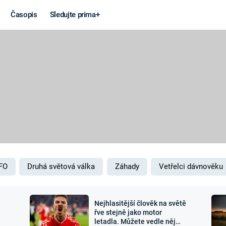
Časopis
Sledujte prima+
Věda a
Války
technika
STUDENÁ V
KORONAVIRUS
VÁLKA VE
VIETNAMU
VESMÍR
VÁLEČNÉ FI
MARS
SERIÁLY
FO
Druhá světová válka
Záhady
Vetřelci dávnověku
Nejhlasitější člověk na světě
Záhady a
Zajímav
řve stejně jako motor
letadla. Můžete vedle něj
konspirace