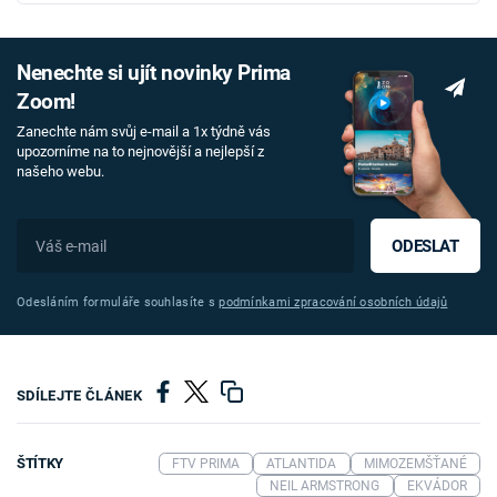
Nenechte si ujít novinky Prima
Zoom!
Zanechte nám svůj e-mail a 1x týdně vás
upozorníme na to nejnovější a nejlepší z
našeho webu.
ODESLAT
Odesláním formuláře souhlasíte s
podmínkami zpracování osobních údajů
SDÍLEJTE ČLÁNEK
ŠTÍTKY
FTV PRIMA
ATLANTIDA
MIMOZEMŠŤANÉ
NEIL ARMSTRONG
EKVÁDOR