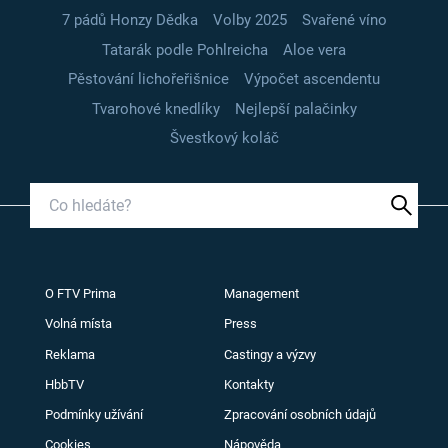
7 pádů Honzy Dědka
Volby 2025
Svařené víno
Tatarák podle Pohlreicha
Aloe vera
Pěstování lichořeřišnice
Výpočet ascendentu
Tvarohové knedlíky
Nejlepší palačinky
Švestkový koláč
O FTV Prima
Management
Volná místa
Press
Reklama
Castingy a výzvy
HbbTV
Kontakty
Podmínky užívání
Zpracování osobních údajů
Cookies
Nápověda