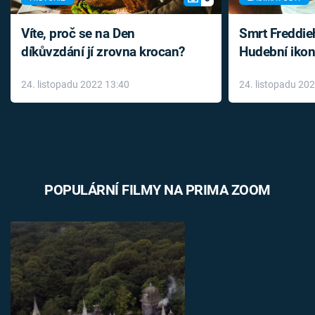
Víte, proč se na Den
Smrt Freddie
díkůvzdání jí zrovna krocan?
Hudební ikon
až do konce 
24. listopadu 2022 13:40
24. listopadu 20
léky
POPULÁRNÍ FILMY NA PRIMA ZOOM