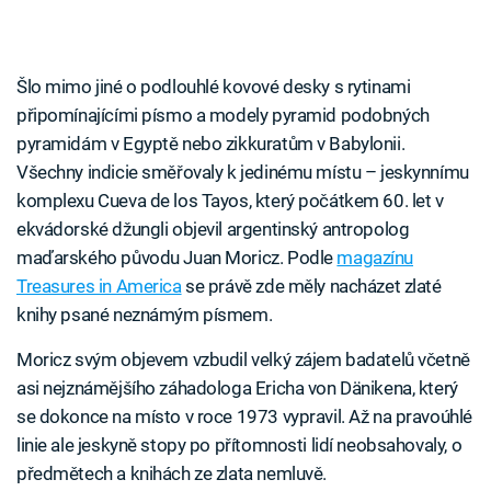
Šlo mimo jiné o podlouhlé kovové desky s rytinami
připomínajícími písmo a modely pyramid podobných
pyramidám v Egyptě nebo zikkuratům v Babylonii.
Všechny indicie směřovaly k jedinému místu – jeskynnímu
komplexu Cueva de los Tayos, který počátkem 60. let v
ekvádorské džungli objevil argentinský antropolog
maďarského původu Juan Moricz. Podle
magazínu
Treasures in America
se právě zde měly nacházet zlaté
knihy psané neznámým písmem.
Moricz svým objevem vzbudil velký zájem badatelů včetně
asi nejznámějšího záhadologa Ericha von Dänikena, který
se dokonce na místo v roce 1973 vypravil. Až na pravoúhlé
linie ale jeskyně stopy po přítomnosti lidí neobsahovaly, o
předmětech a knihách ze zlata nemluvě.