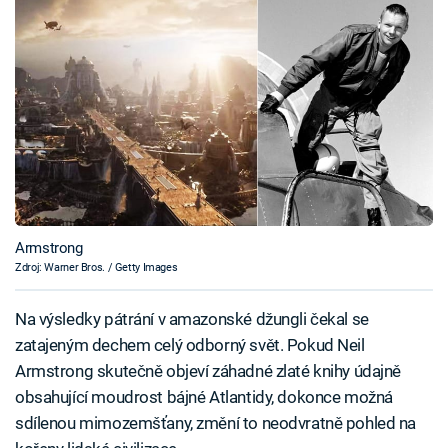
Armstrong
Zdroj: Warner Bros. / Getty Images
Na výsledky pátrání v amazonské džungli čekal se
zatajeným dechem celý odborný svět. Pokud Neil
Armstrong skutečně objeví záhadné zlaté knihy údajně
obsahující moudrost bájné Atlantidy, dokonce možná
sdílenou mimozemšťany, změní to neodvratně pohled na