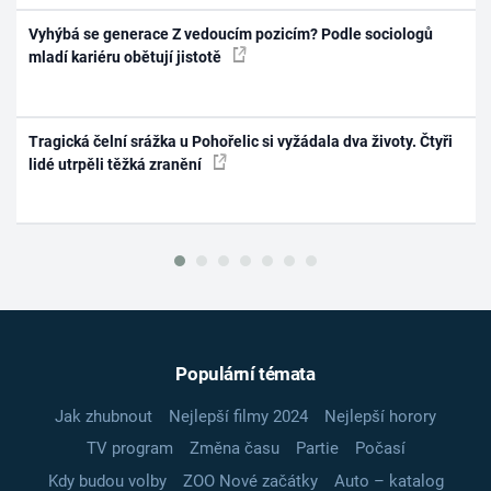
Vyhýbá se generace Z vedoucím pozicím? Podle sociologů
mladí kariéru obětují jistotě
Tragická čelní srážka u Pohořelic si vyžádala dva životy. Čtyři
lidé utrpěli těžká zranění
Populární témata
Jak zhubnout
Nejlepší filmy 2024
Nejlepší horory
TV program
Změna času
Partie
Počasí
Kdy budou volby
ZOO Nové začátky
Auto – katalog