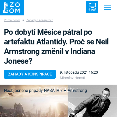
ŽIVĚ
Prima Zoom
■
Záhady a konspirace
Trendy:
ZRÁDCI
UFO
DRUHÁ SVĚTOVÁ VÁLKA
Po dobytí Měsíce pátral po
ZÁHADY
VETŘELCI DÁVNOVĚKU
artefaktu Atlantidy. Proč se Neil
Armstrong změnil v Indiana
Jonese?
Témata
9. listopadu 2021 16:20
ZÁHADY A KONSPIRACE
Miroslav Honsů
Témata
Failed to fetch
Neobjasněné případy NASA IV 7 – Armstrong
Pořady
Legendy o obřích obyvatelích tajemné Atlantidy a
TV Program
jejich knihovně tvořené zlatými knihami a ukryté