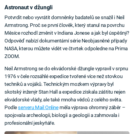
Astronaut v džungli
Potvrdit nebo vyvrátit domněnky badatelů se snažil i Neil
Armstrong. Proč se první člověk, který stanul na povrchu
Měsíce rozhodl změnit v Indiana Jonese a jak byl úspěšný?
Odpověď nabízí dokumentární série Neobjasněné případy
NASA, kterou můžete vidět ve čtvrtek odpoledne na Prima
ZOOM.
Neil Armstrong se do ekvádorské džungle vypravil v srpnu
1976 v čele rozsáhlé expedice tvořené více než stovkou
techniků a vojáků. Technickým mozkem výpravy byl
skotský inženýr Stan Hall a expedice získala záštitu nejen
ekvádorské vlády, ale také mnoha vědců z celého světa.
Podle
serveru Mail Online
měla výprava ohromný záběr –
spojovala archeologii, biologii a geologii a zahrnovala i
profesionální jeskyňáře.