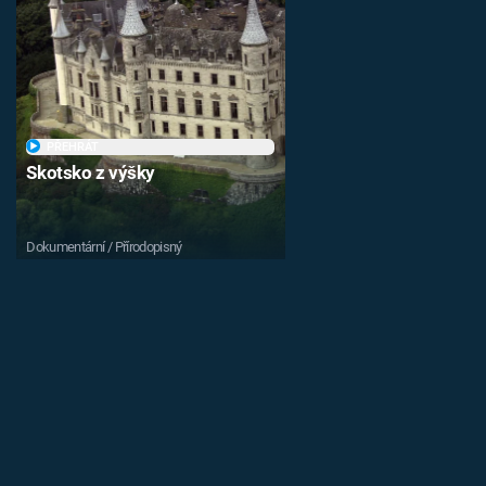
PŘEHRÁT
Skotsko z výšky
Dokumentární / Přírodopisný