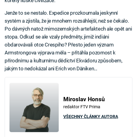
kořeny lidské civilizace.
Jenže to se nestalo. Expedice prozkoumala jeskynní
systém a zjistila, že je mnohem rozsáhlejší, než se čekalo.
Po dávných natož mimozemských artefaktech ale opět ani
stopa. Odkud se ale vzaly předměty, jimiž indiáni
obdarovávali otce Crespiho? Přesto jeden význam
Armstrongova výprava měla – přitáhla pozornost k
přírodnímu a kulturnímu dědictví Ekvádoru způsobem,
jakým to nedokázal ani Erich von Däniken...
Miroslav Honsů
redaktor FTV Prima
VŠECHNY ČLÁNKY AUTORA