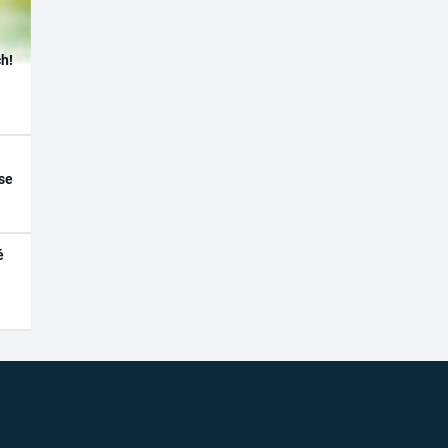
h!
se
é