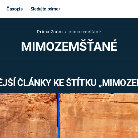
Časopis
Sledujte prima+
Prima Zoom
mimozemšťané
Věda a
Války
MIMOZEMŠŤANÉ
technika
STUDENÁ V
KORONAVIRUS
VÁLKA VE
VIETNAMU
VESMÍR
JŠÍ ČLÁNKY KE ŠTÍTKU „MIMOZ
VÁLEČNÉ FI
MARS
SERIÁLY
Záhady a
Zajímav
konspirace