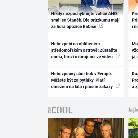
Nikdy nezpochybňujte voliče ANO,
Pri
smál se Staněk. Dle průzkumu mají
Pri
za lídra opozice Babiše
i n
Nebezpečí na oblíbeném
Ma
středomořském ostrově: Zůstaňte
vž
doma, hrozí ozbrojenci ve videu
já,
Nebezpečný sběr hub v Evropě:
Ro
Můžete být za pytláky. Platí
Pr
omezení na kila i plošné zákazy
a 