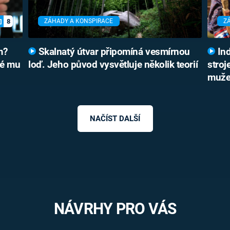
8
ZÁHADY A KONSPIRACE
Z
m?
Skalnatý útvar připomíná vesmírnou
Ind
ré mu
loď. Jeho původ vysvětluje několik teorií
stroj
muž
NAČÍST DALŠÍ
NÁVRHY PRO VÁS