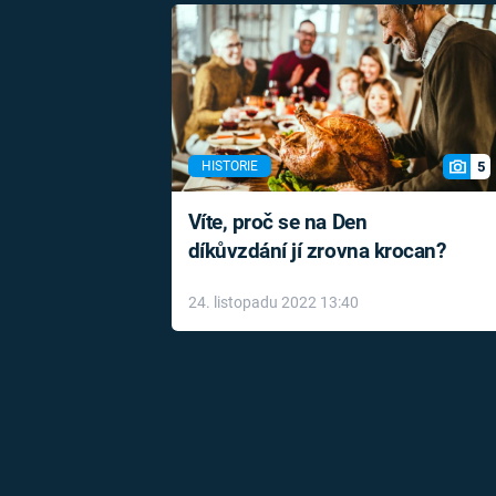
5
HISTORIE
Víte, proč se na Den
díkůvzdání jí zrovna krocan?
24. listopadu 2022 13:40