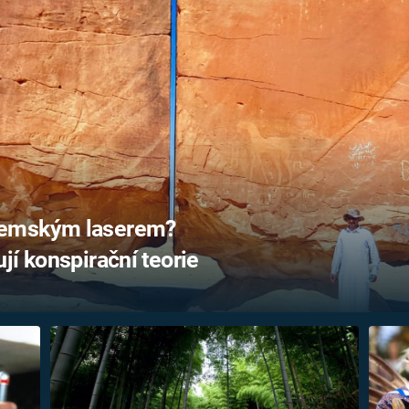
FILMY VERS
REALITA
UFO A
MIMOZEMŠŤANÉ
HORORY VE
REALITA
UTAJENÉ PŘÍBĚHY
ČESKÝCH DĚJIN
OPTICKÉ ILU
KLAMY
ALTERNATIVNÍ
HISTORIE
zemským laserem?
jí konspirační teorie