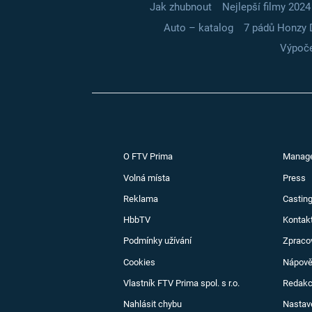
Jak zhubnout
Nejlepší filmy 2024
Auto – katalog
7 pádů Honzy 
Výpoče
O FTV Prima
Manag
Volná místa
Press
Reklama
Casting
HbbTV
Kontak
Podmínky užívání
Zpraco
Cookies
Nápov
Vlastník FTV Prima spol. s r.o.
Redak
Nahlásit chybu
Nastav