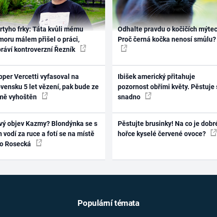
rtyho frky: Táta kvůli mému
Odhalte pravdu o kočičích mýtec
oru málem přišel o práci,
Proč černá kočka nenosí smůlu?
práví kontroverzní Řezník
per Vercetti vyfasoval na
Ibišek americký přitahuje
vensku 5 let vězení, pak bude ze
pozornost obřími květy. Pěstuje 
mě vyhoštěn
snadno
vý objev Kazmy? Blondýnka se s
Pěstujte brusinky! Na co je dobr
 vodí za ruce a fotí se na místě
hořce kyselé červené ovoce?
ko Rosecká
Populární témata