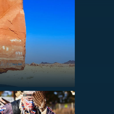
US
RSUS
ZE A