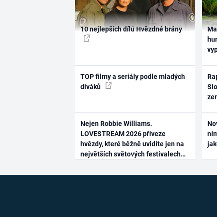
10 nejlepších dílů Hvězdné brány
Ma
hum
vy
TOP filmy a seriály podle mladých
Rap
diváků
Slo
ze
Nejen Robbie Williams.
No
LOVESTREAM 2026 přiveze
ním
hvězdy, které běžně uvidíte jen na
ja
největších světových festivalech