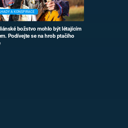
ÁHADY A KONSPIRACE
iánské božstvo mohlo být létajícím
em. Podívejte se na hrob ptačího
e