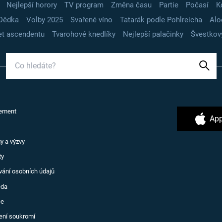
Nejlepší horory
TV program
Změna času
Partie
Počasí
K
Dědka
Volby 2025
Svařené víno
Tatarák podle Pohlreicha
Alo
t ascendentu
Tvarohové knedlíky
Nejlepší palačinky
Švestkov
ement
App
y a výzvy
ty
vání osobních údajů
ěda
ce
ení soukromí