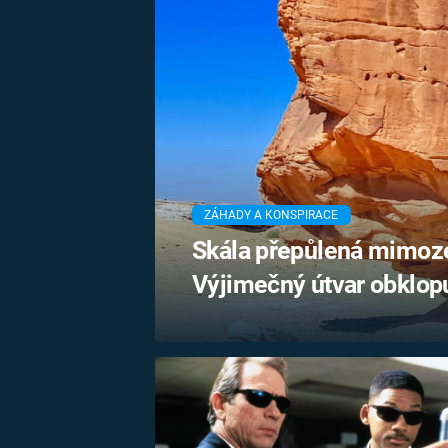
MARIE TEREZIE
ADOLF HITLER
NAPOLEON
BONAPARTE
ATENTÁT NA
REINHARDA
BRITSKÁ
HEYDRICHA
KRÁLOVSKÁ
RODINA
PRVNÍ SVĚTOVÁ
VÁLKA
ZÁHADY A KONSPIRACE
Skála přepůlená mimo
Výjimečný útvar obklopu