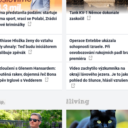
ma představila podzim: startuje
Tank KV-1 Němce dokonale
ma sport, vrací se Polabí, Zrádci
zaskočil
ové kriminálky
thiase Hložka ženy do vztahu
Operace Entebbe ukázala
dy uhnaly: Teď budu iniciátorem
schopnosti Izraele. Při
 slibuje zpěvák
osvobozování rukojmích padl br
premiéra
zloučení s Glenem Hansardem:
Video zachytilo výzkumníka na
outěná rakev, dojemná řeč Bona
okraji lávového jezera. Je to jak
zpěv Irglové s Vedderem
pohled do Slunce, hlásil vzruše