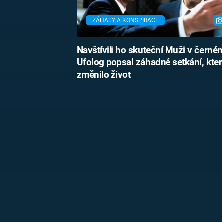
ZÁHADY A KONSPIRACE
Navštívili ho skuteční Muži v černé
Ufolog popsal záhadné setkání, kte
změnilo život