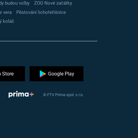
dy budou volby
ZOO Nové začátky
e vera
Pěstování lichořeřišnice
ý koláč
 Store
Google Play
© FTV Prima spol. s r.o.