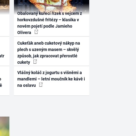
Obalovaný kuřecí řízek s vejcem z
horkovzdušné fritézy – klasika v
novém pojetí podle Jamieho
Olivera
Cukeťák aneb cuketový nákyp na
plech s uzeným masem – skvělý
atr
způsob, jak zpracovat přerostlé
cukety
Vláčný koláč z jogurtu s višněmi a
o
mandlemi – letní moučník ke kávě i
ně
na oslavu