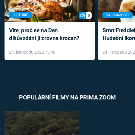
5
HISTORIE
ZAJÍMAVOSTI
Víte, proč se na Den
Smrt Freddie
díkůvzdání jí zrovna krocan?
Hudební ikon
až do konce 
24. listopadu 2022 13:40
24. listopadu 20
léky
POPULÁRNÍ FILMY NA PRIMA ZOOM