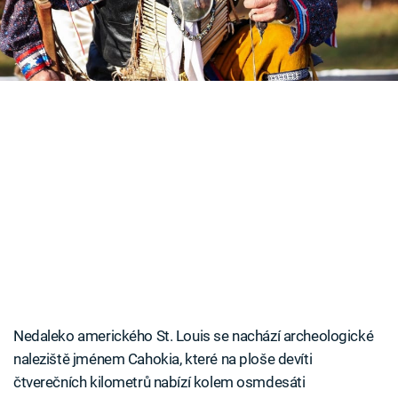
konspirací.
Časopis
Sledujte prima+
Přihlášení
Sledujte nás
Nedaleko amerického St. Louis se nachází archeologické
naleziště jménem Cahokia, které na ploše devíti
čtverečních kilometrů nabízí kolem osmdesáti