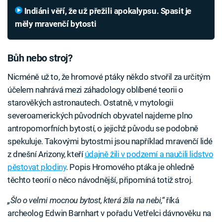
Indiáni věří, že už přežili apokalypsu. Spasit je
měly mravenčí bytosti
Bůh nebo stroj?
Nicméně už to, že hromové ptáky někdo stvořil za určitým
účelem nahrává mezi záhadology oblíbené teorii o
starověkých astronautech. Ostatně, v mytologii
severoamerických původních obyvatel najdeme plno
antropomorfních bytostí, o jejichž původu se podobně
spekuluje. Takovými bytostmi jsou například mravenčí lidé
z dnešní Arizony, kteří
údajně žili v podzemí a naučili lidstvo
pěstovat plodiny
. Popis Hromového ptáka je ohledně
těchto teorií o něco návodnější, připomíná totiž stroj.
„Šlo o velmi mocnou bytost, která žila na nebi,“
říká
archeolog Edwin Barnhart v pořadu Vetřelci dávnověku na