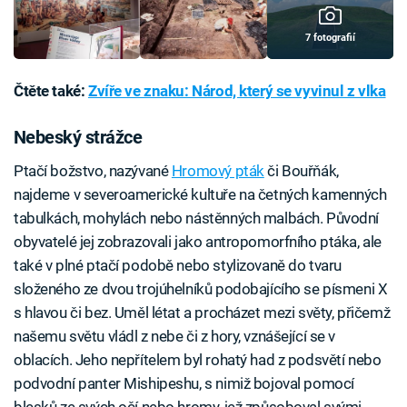
7 fotografií
Čtěte také:
Zvíře ve znaku: Národ, který se vyvinul z vlka
Nebeský strážce
Ptačí božstvo, nazývané
Hromový pták
či Bouřňák,
najdeme v severoamerické kultuře na četných kamenných
tabulkách, mohylách nebo nástěnných malbách. Původní
obyvatelé jej zobrazovali jako antropomorfního ptáka, ale
také v plné ptačí podobě nebo stylizovaně do tvaru
složeného ze dvou trojúhelníků podobajícího se písmeni X
s hlavou či bez. Uměl létat a procházet mezi světy, přičemž
našemu světu vládl z nebe či z hory, vznášející se v
oblacích. Jeho nepřítelem byl rohatý had z podsvětí nebo
podvodní panter Mishipeshu, s nimiž bojoval pomocí
blesků ze svých očí nebo hromy, jež způsoboval svými