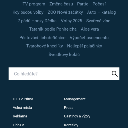
TV program
Změna času
Partie
Počasí
Kdy budou volby
ZOO Nové začátky
Auto – katalog
7 pádů Honzy Dědka
Volby 2025
Svařené víno
Tatarák podle Pohlreicha
Aloe vera
Pěstování lichořeřišnice
Výpočet ascendentu
Tvarohové knedlíky
Nejlepší palačinky
Švestkový koláč
O FTV Prima
Management
Volná místa
Press
Reklama
Castingy a výzvy
HbbTV
Kontakty