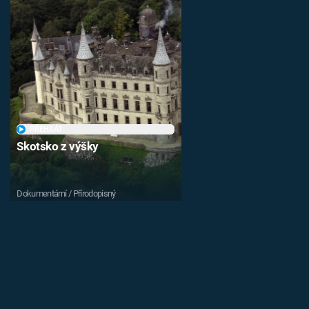
PŘEHRÁT
Skotsko z výšky
Dokumentární / Přírodopisný