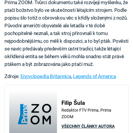
Prima ZOOM. Tvůrci dokumentu také rozvíjejí myšlenku, že
ptačí božstvo bylo ve skutečnosti létajícím strojem. Podle
popisu šlo totiž o obrovskou věc s křídly složenými z nožů.
Původní američtí obyvatelé ale letadla v té době
pochopitelně neznali, a tak stroj přirovnali k tomu
nejpodobnějšímu, co měli k dispozici, a to byl pták. Pověsti
se navíc předávaly především ústní tradicí, takže létající
okřídlená entita se během věků mohla snadno stát právě
ptákem a být zobrazována jako ptačí muž.
Zdroje:
Encyclopedia Britannica
,
Legends of America
Filip Šula
Redaktor FTV Prima, Prima
ZOOM
VŠECHNY ČLÁNKY AUTORA