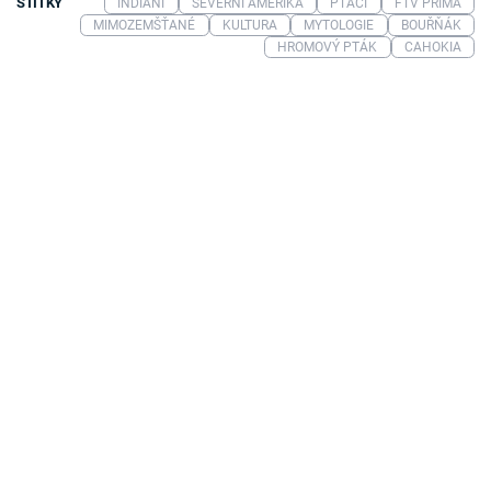
ŠTÍTKY
INDIÁNI
SEVERNÍ AMERIKA
PTÁCI
FTV PRIMA
MIMOZEMŠŤANÉ
KULTURA
MYTOLOGIE
BOUŘŇÁK
HROMOVÝ PTÁK
CAHOKIA