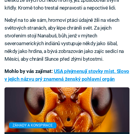
křídly. Kromě toho trestal nepravosti a nepoctivé lidi.
Nebyl na to ale sám, hromoví ptáci údajně žili na všech
světových stranách, aby lépe chránili svět. Za jejich
stvořením stojí Nanabuš, bůh, jenž v mýtech
severoamerických indiánů vystupuje někdy jako šibal,
někdy jako hrdina, a bývá zobrazován jako zajíc sedící na
Měsíci, aby chránil Slunce před zlými bytostmi.
Mohlo by vás zajímat:
USA přejmenují stovky míst. Slovo
v jejich názvu prý znamená ženský pohlavní orgán
ZÁHADY A KONSPIRACE