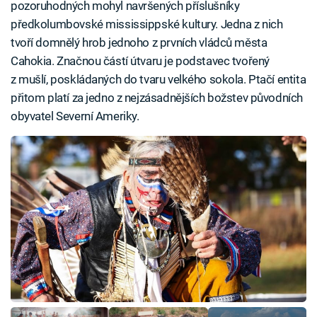
pozoruhodných mohyl navršených příslušníky
předkolumbovské mississippské kultury. Jedna z nich
tvoří domnělý hrob jednoho z prvních vládců města
Cahokia. Značnou částí útvaru je podstavec tvořený
z mušlí, poskládaných do tvaru velkého sokola. Ptačí entita
přitom platí za jedno z nejzásadnějších božstev původních
obyvatel Severní Ameriky.