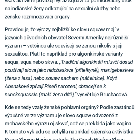
však aktivisté považují výraz squaw za pomlouvačný útok
na indiánské ženy odkazující na sexuální služby nebo
ženské rozmnožovací orgány.
Pravdou je, že výrazy nejbližší ke slovu squaw mají v
jazycích původních obyvatel Severní Ameriky nejrůznější
význam – většinou ale souvisejí se ženou, nikoliv s její
sexualitou. Platí to například pro algonkinské varianty
esqua, squa nebo skwa.
„Tradiční algonkinští mluvčí dosud
používají slova jako nidobaskwa (přítelkyně), manigebeskwa
(žena z lesa) nebo squaw sachem (náčelnice). Když
Abenakové zpívají Píseň narození, obracejí se k
nuncksquassis (malá žena dítě),“
vysvětluje Bruchacová.
Kde se tedy vzaly ženské pohlavní orgány? Podle zastánců
výbušné verze významu je slovo squaw odvozené z
mohavského výrazu ojiskwa’, což se překládá jako vagina.
K tomuto výkladu se uchýlila například šajenská aktivistka
Suzan Shown Harjo v pořadu The Oprah Winfrey Show.