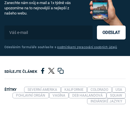
Zanechte nám svůj e-mail a 1x týdně vás
upozorníme na to nejnovější a nejlepší z
našeho webu.
ODESLAT
Odesláním formuláře souhlasíte s
podmínkami zpracování osobních údajů
SDÍLEJTE ČLÁNEK
ŠTÍTKY
SEVERNÍ AMERIKA
KALIFORNIE
COLORADO
USA
POHLAVNÍ ORGÁN
VAGÍNA
DEB HAALANDOVÁ
SQUAW
INDIÁNSKÉ JAZYKY