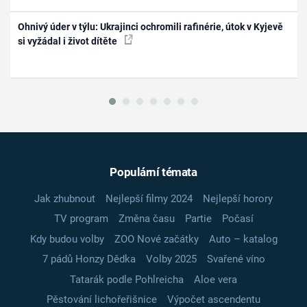
Ohnivý úder v týlu: Ukrajinci ochromili rafinérie, útok v Kyjevě
si vyžádal i život dítěte
Populární témata
Jak zhubnout
Nejlepší filmy 2024
Nejlepší horory
TV program
Změna času
Partie
Počasí
Kdy budou volby
ZOO Nové začátky
Auto – katalog
7 pádů Honzy Dědka
Volby 2025
Svařené víno
Tatarák podle Pohlreicha
Aloe vera
Pěstování lichořeřišnice
Výpočet ascendentu