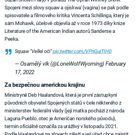
Spojení mezi slovy squaw a ojiskwa’ (vagina) se pak podle
spisovatele a filmového kritika Vincenta Schillinga, který je
sám Mohawk, účelově objevila až v roce 1973 díky knize
Literature of the American Indian autorů Sanderse a
Peeka.
Squaw "Velké oči"
pic.twitter.com/VPnGuiTIH0
— Osamělý vlk (@LoneWolfWyoming)
February
17, 2022
Za bezpečnou americkou krajinu
Ministryně Deb Haalandová, která je první zástupkyní
původních obyvatel Spojených států v čele některého z
ministerstev federální vlády (její matka pochází z národa
Laguna Pueblo, otec je Američan norského původu),
termín oficiálně označila za urážlivý v listopadu 2021.
Podle Haalandové na slovech záleží a její úřad chce zajistit,