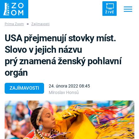
ŽIVĚ
Prima Zoom
■
Zajímavosti
Trendy:
ZRÁDCI
UFO
DRUHÁ SVĚTOVÁ VÁLKA
USA přejmenují stovky míst.
ZÁHADY
VETŘELCI DÁVNOVĚKU
Slovo v jejich názvu
prý znamená ženský pohlavní
orgán
Témata
24. února 2022 08:45
ZAJÍMAVOSTI
Miroslav Honsů
Témata
Pořady
TV Program