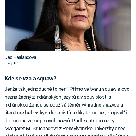
Deb Haalandová
Zdroj: AP
Kde se vzala squaw?
Jenže tak jednoduché to není. Přímo ve tvaru squaw slovo
nezná žádný z indiánských jazyků a v souvislosti s
indiánskou ženou se používá téměř výhradně v jazyce a
literatuře bělošských kolonistů a díky tomu se „propsal“ i
do mnoha zeměpisných názvů. Podle antropoložky
Margaret M. Bruchacové z Pensylvánské univerzity dnes