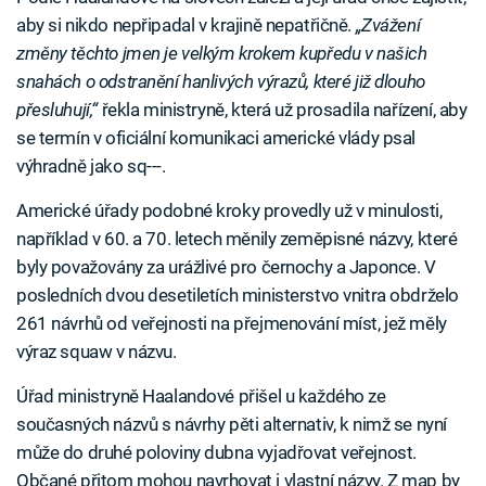
aby si nikdo nepřipadal v krajině nepatřičně.
„Zvážení
změny těchto jmen je velkým krokem kupředu v našich
snahách o odstranění hanlivých výrazů, které již dlouho
přesluhují,“
řekla ministryně, která už prosadila nařízení, aby
se termín v oficiální komunikaci americké vlády psal
výhradně jako sq---.
Americké úřady podobné kroky provedly už v minulosti,
například v 60. a 70. letech měnily zeměpisné názvy, které
byly považovány za urážlivé pro černochy a Japonce. V
posledních dvou desetiletích ministerstvo vnitra obdrželo
261 návrhů od veřejnosti na přejmenování míst, jež měly
výraz squaw v názvu.
Úřad ministryně Haalandové přišel u každého ze
současných názvů s návrhy pěti alternativ, k nimž se nyní
může do druhé poloviny dubna vyjadřovat veřejnost.
Občané přitom mohou navrhovat i vlastní názvy. Z map by