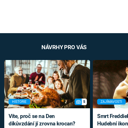
NÁVRHY PRO VÁS
5
HISTORIE
ZAJÍMAVOSTI
Víte, proč se na Den
Smrt Freddie
díkůvzdání jí zrovna krocan?
Hudební ikon