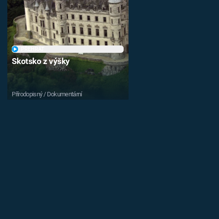
PŘEHRÁT
Skotsko z výšky
Přírodopisný / Dokumentární