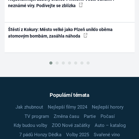
neznámé víry. Podívejte se zblízka
Štěstí z Kokury: Město velké jako Plzeň uniklo oběma
atomovým bombám, zasáhla náhoda
Populární témata
Jak zhubnout
Nejlepší filmy 2024
Nejlepší horory
TV program
Změna času
Partie
Počasí
Kdy budou volby
ZOO Nové začátky
Auto – katalog
7 pádů Honzy Dědka
Volby 2025
Svařené víno