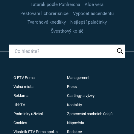
Tatarák podle Pohlreicha
Aloe vera
Pěstování lichořeřišnice
Výpočet ascendentu
Tvarohové knedlíky
Nejlepší palačinky
Švestkový koláč
O FTV Prima
Management
Volná místa
Press
Reklama
Castingy a výzvy
HbbTV
Kontakty
Podmínky užívání
Zpracování osobních údajů
Cookies
Nápověda
Vlastník FTV Prima spol. s
Redakce