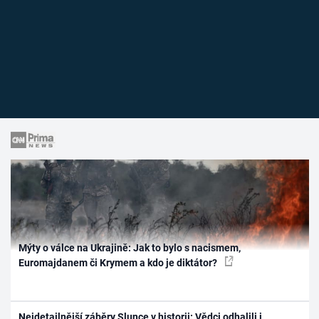
Mýty o válce na Ukrajině: Jak to bylo s nacismem,
Euromajdanem či Krymem a kdo je diktátor?
Nejdetailnější záběry Slunce v historii: Vědci odhalili i