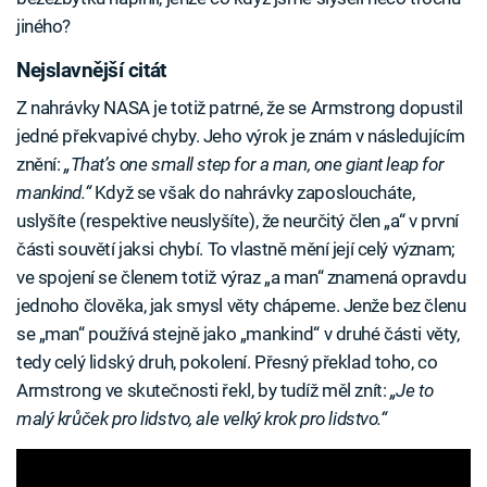
jiného?
Nejslavnější citát
Z nahrávky NASA je totiž patrné, že se Armstrong dopustil
jedné překvapivé chyby. Jeho výrok je znám v následujícím
znění:
„That’s one small step for a man, one giant leap for
mankind.“
Když se však do nahrávky zaposloucháte,
uslyšíte (respektive neuslyšíte), že neurčitý člen „a“ v první
části souvětí jaksi chybí. To vlastně mění její celý význam;
ve spojení se členem totiž výraz „a man“ znamená opravdu
jednoho člověka, jak smysl věty chápeme. Jenže bez členu
se „man“ používá stejně jako „mankind“ v druhé části věty,
tedy celý lidský druh, pokolení. Přesný překlad toho, co
Armstrong ve skutečnosti řekl, by tudíž měl znít:
„Je to
malý krůček pro lidstvo, ale velký krok pro lidstvo.“