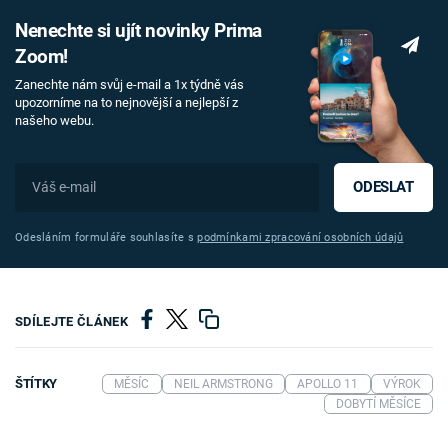
Nenechte si ujít novinky Prima
Zoom!
Zanechte nám svůj e-mail a 1x týdně vás
upozorníme na to nejnovější a nejlepší z
našeho webu.
ODESLAT
Odesláním formuláře souhlasíte s
podmínkami zpracování osobních údajů
SDÍLEJTE ČLÁNEK
ŠTÍTKY
MĚSÍC
NEIL ARMSTRONG
APOLLO 11
VÝROK
DOBYTÍ MĚSÍCE