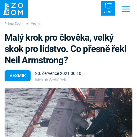
ŽIVĚ
Prima Zoom
■
Vesmír
Trendy:
ZRÁDCI
UFO
DRUHÁ SVĚTOVÁ VÁLKA
Malý krok pro člověka, velký
ZÁHADY
VETŘELCI DÁVNOVĚKU
skok pro lidstvo. Co přesně řekl
Neil Armstrong?
20. července 2021 00:10
VESMÍR
Mojmír Sedláček
Témata
Témata
Pořady
TV Program