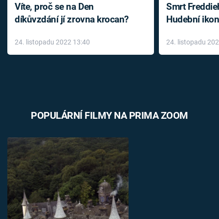
Víte, proč se na Den
Smrt Freddie
díkůvzdání jí zrovna krocan?
Hudební ikon
až do konce 
24. listopadu 2022 13:40
24. listopadu 20
léky
POPULÁRNÍ FILMY NA PRIMA ZOOM