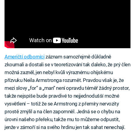
Američtí odborníci
záznam samozřejmě důkladně
zkoumali a dostali se v teoretizování tak daleko, že prý člen
možná zazněl, jen nebyl kvůli výraznému ohijskému
přízvuku Neila Armstronga rozumět. Pravdou však je, že
mezi slovy „for“ a „man“ není opravdu téměř žádný prostor,
takže nejspíše bude pravdivé to nejjednodušší možné
vysvětlení – totiž že se Armstrong z přemíry nervozity
prostě zmýlil a na člen zapomněl. Jedná se o chybu na
úrovni našeho přeřeku, takže mu to můžeme odpustit,
jenže v zámoří si na svého hrdinu jen tak sahat nenechají.