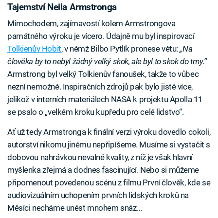
Tajemství Neila Armstronga
Mimochodem, zajímavostí kolem Armstrongova
památného výroku je vícero. Údajně mu byl inspirovací
Tolkienův Hobit
, v němž Bilbo Pytlík pronese větu:
„Na
člověka by to nebyl žádný velký skok, ale byl to skok do tmy.“
Armstrong byl velký Tolkienův fanoušek, takže to vůbec
nezní nemožně. Inspiračních zdrojů pak bylo jistě více,
jelikož v interních materiálech NASA k projektu Apolla 11
se psalo o „velkém kroku kupředu pro celé lidstvo“.
Ať už tedy Armstronga k finální verzi výroku dovedlo cokoli,
autorství nikomu jinému nepřipíšeme. Musíme si vystačit s
dobovou nahrávkou nevalné kvality, z níž je však hlavní
myšlenka zřejmá a dodnes fascinující. Nebo si můžeme
připomenout povedenou scénu z filmu První člověk, kde se
audiovizuálním uchopením prvních lidských kroků na
Měsíci necháme unést mnohem snáz…