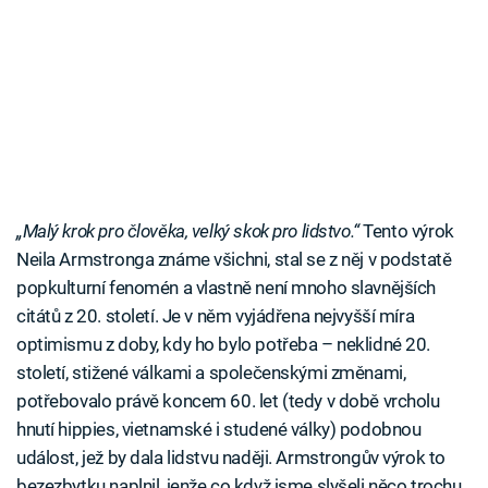
„Malý krok pro člověka, velký skok pro lidstvo.“
Tento výrok
Neila Armstronga známe všichni, stal se z něj v podstatě
popkulturní fenomén a vlastně není mnoho slavnějších
citátů z 20. století. Je v něm vyjádřena nejvyšší míra
optimismu z doby, kdy ho bylo potřeba – neklidné 20.
století, stižené válkami a společenskými změnami,
potřebovalo právě koncem 60. let (tedy v době vrcholu
hnutí hippies, vietnamské i studené války) podobnou
událost, jež by dala lidstvu naději. Armstrongův výrok to
bezezbytku naplnil, jenže co když jsme slyšeli něco trochu