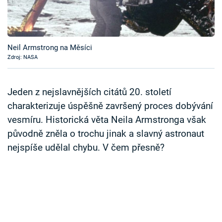
Časopis
Sledujte prima+
Neil Armstrong na Měsíci
Zdroj: NASA
Přihlášení
Jeden z nejslavnějších citátů 20. století
Sledujte nás
charakterizuje úspěšně završený proces dobývání
vesmíru. Historická věta Neila Armstronga však
původně zněla o trochu jinak a slavný astronaut
nejspíše udělal chybu. V čem přesně?