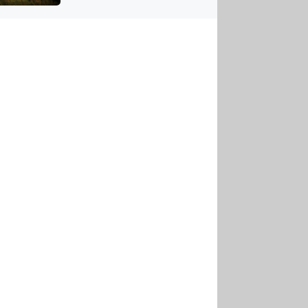
US
tornádem
RSUS
ZE A