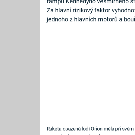
rampu Kennedyho vesmírného stře
Za hlavní rizikový faktor vyhodno
jednoho z hlavních motorů a bouřl
Raketa osazená lodí Orion měla při svém