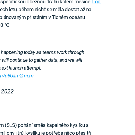
a specifickou oběžnou dráhu kolem měsíce.
Loď
ch letu, během nichž se měla dostat až na
 plánovaným přistáním v Tichém oceánu
00 °C.
er happening today as teams work through
will continue to gather data, and we will
next launch attempt.
.com/u6Uiim2mom
 2022
em (SLS) pohání směs kapalného kyslíku a
liony litrů, kyslíku je potřeba něco přes tři