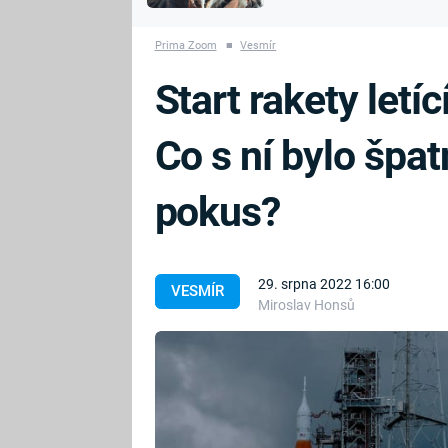
MARIE TEREZIE
vyhynuli
ADOLF HITLER
NAPOLEON
Prima Zoom
■
Vesmír
BONAPARTE
ATENTÁT NA
Start rakety letíc
REINHARDA
BRITSKÁ
HEYDRICHA
KRÁLOVSKÁ
Co s ní bylo špa
RODINA
PRVNÍ SVĚTOVÁ
VÁLKA
pokus?
29. srpna 2022 16:00
VESMÍR
Miroslav Honsů