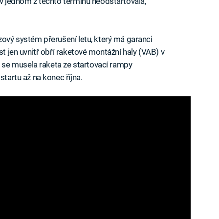
 v jednom z těchto termínů neodstartovala,
zový systém přerušení letu, který má garanci
st jen uvnitř obří raketové montážní haly (VAB) v
se musela raketa ze startovací rampy
startu až na konec října.