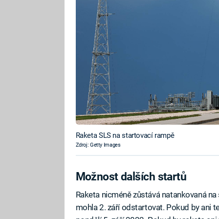
Raketa SLS na startovací rampě
Zdroj: Getty Images
Možnost dalších startů
Raketa nicméně zůstává natankovaná na s
mohla 2. září odstartovat. Pokud by ani t