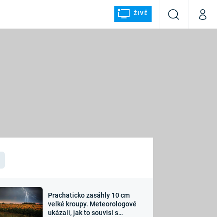
ŽIVĚ
Vyhledávání
Můj p
Prima+
ÁLKA
CNN Prima NEWS
Prima FRESH
Prima LIVING
LMY A
Prima Ženy
Prima LAJK
Prachaticko zasáhly 10 cm
osti
velké kroupy. Meteorologové
Sledujte nás
ukázali, jak to souvisí s