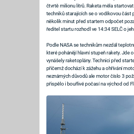
čtvrtě milionu litrů. Raketa měla startov
techniků starajících se o vodíkovou čás
několik minut před startem odpočet poza
ředitel startu rozhodl ve 14:34 SELČ o jeh
Podle NASA se technikům nezdál teplotní
které pohánějí hlavní stupeň rakety. Jde
vynášely raketoplány. Technici před star
přičemž dochází k zážehu a ohřívání moto
neznámých důvodů ale motor číslo 3 pož
přispělo i bouřlivé počasí na východ od Fl