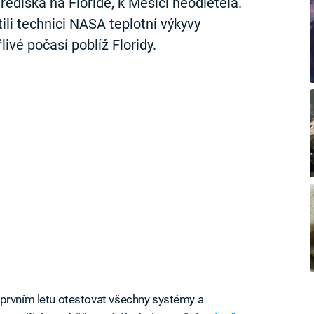
diska na Floridě, k Měsíci neodletěla.
tili technici NASA teplotní výkyvy
ivé počasí poblíž Floridy.
 prvním letu otestovat všechny systémy a