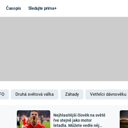
Časopis
Sledujte prima+
Věda a
Války
technika
STUDENÁ V
KORONAVIRUS
VÁLKA VE
VIETNAMU
VESMÍR
VÁLEČNÉ FI
MARS
SERIÁLY
FO
Druhá světová válka
Záhady
Vetřelci dávnověku
Nejhlasitější člověk na světě
Záhady a
Zajímav
řve stejně jako motor
letadla. Můžete vedle něj
konspirace