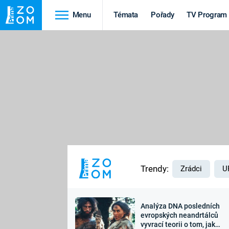
Menu
Témata
Pořady
TV Program
Cestování
Historie
HRADY A ZÁMKY
VIKINGOVÉ
HEDVÁBNÁ STEZKA
EPIDEMIE A
PANDEMIE
PŘÍRODA
STAROVĚKÝ EGYPT
Trendy:
Zrádci
U
Analýza DNA posledních
Druhá
Výročí
evropských neandrtálců
vyvrací teorii o tom, jak
světová válka