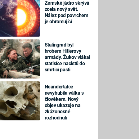
Zemské jádro skrývá
zcela nový svět.
Nález pod povrchem
je ohromující
Stalingrad byl
hrobem Hitlerovy
armády. Žukov vlákal
statisíce nacistů do
smrtící pasti
Neandertálce
nevyhubila válka s
člověkem. Nový
objev ukazuje na
zkázonosné
rozhodnutí