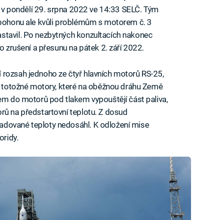
at v pondělí 29. srpna 2022 ve 14:33 SELČ. Tým
t pohonu ale kvůli problémům s motorem č. 3
stavil. Po nezbytných konzultacích nakonec
o zrušení a přesunu na pátek 2. září 2022.
 rozsah jednoho ze čtyř hlavních motorů RS-25,
 o totožné motory, které na oběžnou dráhu Země
tem do motorů pod tlakem vypouštějí část paliva,
rů na předstartovní teplotu. Z dosud
adované teploty nedosáhl. K odložení mise
oridy.