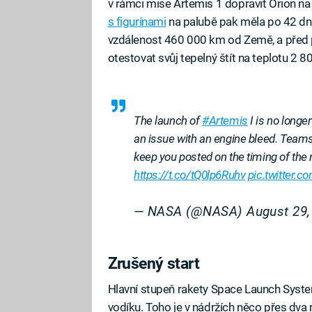
v rámci mise Artemis 1 dopravit Orion n
s figurínami
na palubě pak měla po 42 dne
vzdálenost 460 000 km od Země, a před
otestovat svůj tepelný štít na teplotu 2 8
The launch of
#Artemis
I is no long
an issue with an engine bleed. Teams 
keep you posted on the timing of the 
https://t.co/tQ0lp6Ruhv
pic.twitter
— NASA (@NASA)
August 29,
Zrušený start
Hlavní stupeň rakety Space Launch Syst
vodíku. Toho je v nádržích něco přes dva mi