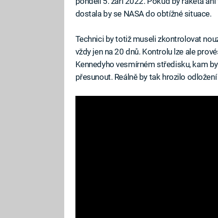
pondělí 5. září 2022. Pokud by raketa ani
dostala by se NASA do obtížné situace.
Technici by totiž museli zkontrolovat nou
vždy jen na 20 dnů. Kontrolu lze ale prové
Kennedyho vesmírném středisku, kam by 
přesunout. Reálně by tak hrozilo odložení 