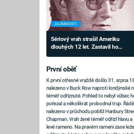
ZAJÍMAVOSTI
Sériový vrah strašil Ameriku
dlouhých 12 let. Zastavil ho
až jeho šéf
První oběť
K první otřesné vraždě došlo 31. srpna 18
nalezeno v Buck Row naproti londýnské ne
téměř odříznuté. Pohled to nebyl vůbec h
pořezal a několikrát probodnul trup. Řáděn
nalezeno v průchodu poblíž Hanbury Stree
Chapman. Vrah ženě téměř odřízl hlavu a r
levé rameno. Na pravém rameni zase leže