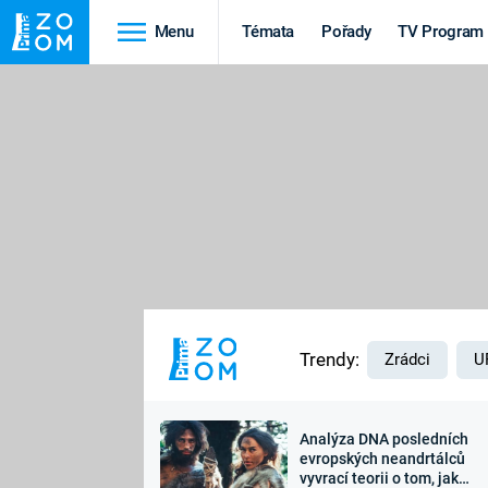
Menu
Témata
Pořady
TV Program
Cestování
Historie
HRADY A ZÁMKY
VIKINGOVÉ
HEDVÁBNÁ STEZKA
EPIDEMIE A
PANDEMIE
PŘÍRODA
STAROVĚKÝ EGYPT
Trendy:
Zrádci
U
Analýza DNA posledních
Druhá
Výročí
evropských neandrtálců
vyvrací teorii o tom, jak
světová válka