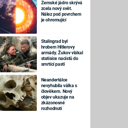
Zemské jádro skrývá
zcela nový svět.
Nález pod povrchem
je ohromující
Stalingrad byl
hrobem Hitlerovy
armády. Žukov vlákal
statisíce nacistů do
smrtící pasti
Neandertálce
nevyhubila válka s
člověkem. Nový
objev ukazuje na
zkázonosné
rozhodnutí