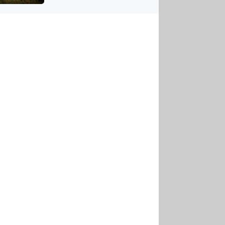
US
tornádem
RSUS
ZE A