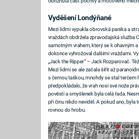
odříznuta část pochvy a močového měch
Vyděšení Londýňané
Mezi lidmi vypukla obrovská panika a stra
vraždách obdržela zpravodajská služba 
samotným vrahem, který se k ohavným a 
dokonce vyhrožoval dalšími vraždami. Vyš
„Jack the Ripper“ – Jack Rozparovač. Těžk
Mezi lidmi se ale začala šířit až paranoi
s černou taškou, mnohdy se stal terčem 
předpokládalo, že vrah nosí své nože pr
pověstí a smyšlenek byla celá řada. Nes
při činu nikdo neviděl. A pokud ano, byla 
rovnou do hrobu.