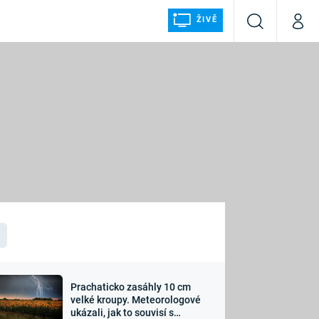
ŽIVĚ
Vyhledávání
Můj p
Prima+
ÁLKA
CNN Prima NEWS
Prima FRESH
Prima LIVING
LMY A
Prima Ženy
Prima LAJK
Prachaticko zasáhly 10 cm
osti
velké kroupy. Meteorologové
Sledujte nás
ukázali, jak to souvisí s