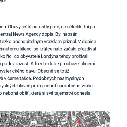
ýře.
ch. Obavy ještě narostly poté, co několik dní po
Central News Agency dopis. Byl napsán
těžko pochopitelným vraždám přiznal. V dopise
inutému šílenci se krátce nato začalo přezdívat
o říci, co obyvatelé Londýna tehdy prožívali.
dní podezíravost. Kdo v té době procházel ulicemi
hysterického davu. Obecně se totiž
ávě v černé tašce. Podobných nesmyslných
myslných hlavně proto, neboť samotného vraha
to nebohá oběť, která si své tajemství odnesla