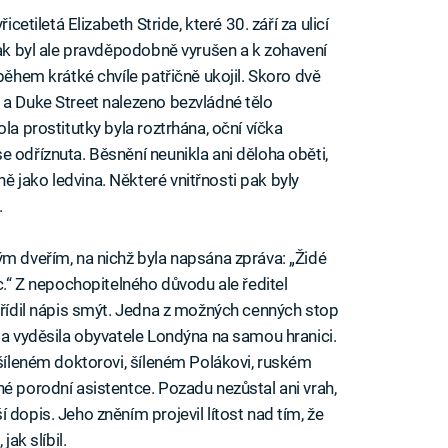
icetiletá Elizabeth Stride, které 30. září za ulicí
iak byl ale pravděpodobně vyrušen a k zohavení
během krátké chvíle patřičně ukojil. Skoro dvě
 a Duke Street nalezeno bezvládné tělo
la prostitutky byla roztrhána, oční víčka
 odříznuta. Běsnění neunikla ani děloha oběti,
 jako ledvina. Některé vnitřnosti pak byly
.
ým dveřím, na nichž byla napsána zpráva: „Židé
ic.“ Z nepochopitelného důvodu ale ředitel
nařídil nápis smýt. Jedna z možných cenných stop
da vyděsila obyvatele Londýna na samou hranici.
 šíleném doktorovi, šíleném Polákovi, ruském
é porodní asistentce. Pozadu nezůstal ani vrah,
 dopis. Jeho zněním projevil lítost nad tím, že
jak slíbil.