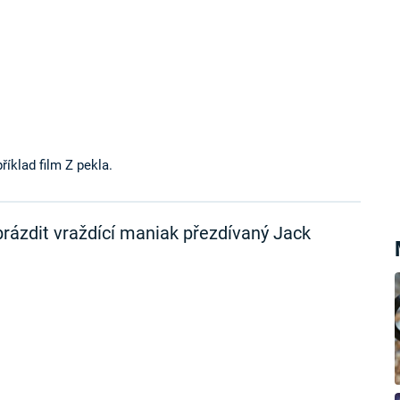
klad film Z pekla.
rázdit vraždící maniak přezdívaný Jack