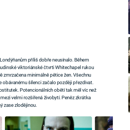
Londýňanům příliš dobře neusínalo. Během
hudinské viktoriánské čtvrti Whitechapel rukou
ivě zmrzačena minimálně pětice žen. Všechnu
e obávanému šílenci začalo později přezdívat.
ostitutek. Potencionálních obětí tak měl víc než
 mezi velmi rozšířená živobytí. Peněz zkrátka
ný zase zlodějinou.