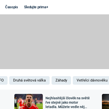
Časopis
Sledujte prima+
Věda a
Války
technika
STUDENÁ V
KORONAVIRUS
VÁLKA VE
VIETNAMU
VESMÍR
VÁLEČNÉ FI
MARS
SERIÁLY
FO
Druhá světová válka
Záhady
Vetřelci dávnověku
Nejhlasitější člověk na světě
Záhady a
Zajímav
řve stejně jako motor
letadla. Můžete vedle něj
konspirace