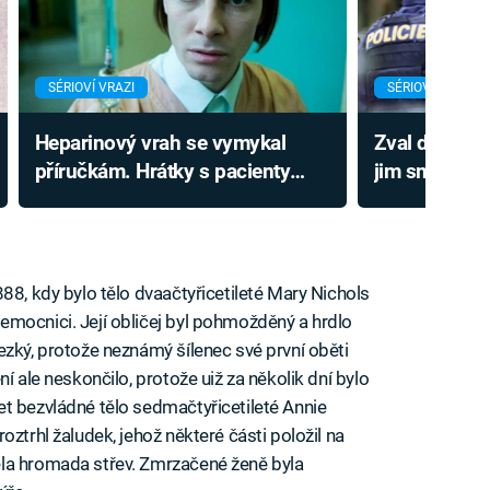
SÉRIOVÍ VRAZI
SÉRIOVÍ VRAZI
Heparinový vrah se vymykal
Zval dívky na
příručkám. Hrátky s pacienty
jim smrtonos
prohlédl jediný člověk
vrah Chloub
88, kdy bylo tělo dvaačtyřicetileté Mary Nichols
mocnici. Její obličej byl pohmožděný a hrdlo
ezký, protože neznámý šílenec své první oběti
í ale neskončilo, protože uiž za několik dní bylo
t bezvládné tělo sedmačtyřicetileté Annie
oztrhl žaludek, jehož některé části položil na
la hromada střev. Zmrzačené ženě byla