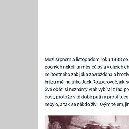
Mezi srpnem a listopadem roku 1888 se 
pouhých několika měsíců byla v ulicích c
nelítostného zabijáka zavražděna a hroz
hrůzu měl na triku Jack Rozparovač, jak s
Své oběti si neznámý vrah vybíral z řad pr
dost, protože v té době patřila prostituce
nebylo, a tak se někdo živil svým tělem, ji