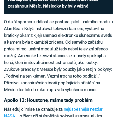
zasáhnout Měsíc. Následky by byly vážné
O další spornou událost se postaral pilot lunárního modulu
Alan Bean. Když instaloval televizní kameru, vystavil na
kratičký okamžik její snímací elektronku slunečnímu světlu
a kamera byla okamžitě zničena. Od samého začátku
práce mimo lunární modul už tedy nebyl televizní přenos
možný. Americké televizní stanice se musely spokojit s
herci, kteří imitovali činnost astronautů jako loutky.
Zvukové přenosy z Měsíce byly použity jako režijní pokyny:
„Podívej na ten kámen. Vezmi trochu toho podloží…“
Příznivci konspiračních teorií popírajících přistání na
Měsíci dostali do rukou opravdu výbušnou munici.
Apollo 13: Houstone, máme tady problém
Následující mise se označuje za
nejúspěšnější nezdar
NASA
– o život při ní úspěšně bojovali astronauti Jim