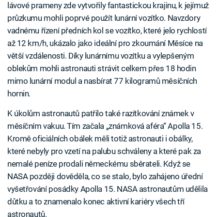
lávové prameny zde vytvořily fantastickou krajinu, k jejímuž
průzkumu mohli poprvé použít lunární vozítko. Navzdory
vadnému řízení předních kol se vozítko, které jelo rychlostí
až 12 km/h, ukázalo jako ideální pro zkoumání Měsíce na
větší vzdálenosti. Díky lunárnímu vozítku a vylepšeným
oblekům mohli astronauti strávit celkem přes 18 hodin
mimo lunární modul a nasbírat 77 kilogramů měsíčních
hornin.
K úkolům astronautů patřilo také razítkování známek v
měsíčním vakuu. Tím začala „známková aféra“ Apolla 15.
Kromě oficiálních obálek měli totiž astronauti i obálky,
které nebyly pro vzetí na palubu schváleny a které pak za
nemalé peníze prodali německému sběrateli. Když se
NASA později dověděla, co se stalo, bylo zahájeno úřední
vyšetřování posádky Apolla 15. NASA astronautům udělila
důtku a to znamenalo konec aktivní kariéry všech tří
astronautů.