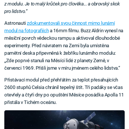
z modulu. Je to malý krůček pro člověka... a obrovský skok
pro lidstvo.“
Astronauti
zdokumentovali svou činnost mimo lunární
modul na fotografiích
a 16mm filmu. Buzz Aldrin vynesl na
měsíční povrch vědeckou rampu a aktivoval dlouhodobé
experimenty. Před návratem na Zemi byla umístěna
pamětní deska připevněná k žebříku lunárního modulu:
„Zde poprvé stanuli na Měsíci lidé z planety Země, v
červenci 1969. Přišli jsme v míru jménem celého lidstva.“
Přistávací modul před přehřátím za teplot přesahujících
2600 stupňů Celsia chránil tepelný štít. Tři padáky se včas
otevřely a čtyři dny po opuštění Měsíce posádka Apolla 11
přistála v Tichém oceánu.