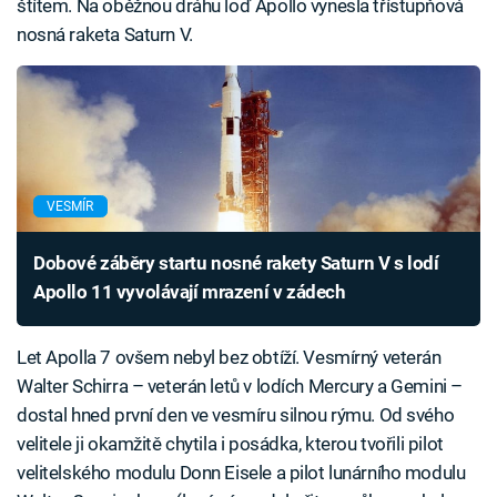
štítem. Na oběžnou dráhu loď Apollo vynesla třístupňová
nosná raketa Saturn V.
VESMÍR
Dobové záběry startu nosné rakety Saturn V s lodí
Apollo 11 vyvolávají mrazení v zádech
Let Apolla 7 ovšem nebyl bez obtíží. Vesmírný veterán
Walter Schirra – veterán letů v lodích Mercury a Gemini –
dostal hned první den ve vesmíru silnou rýmu. Od svého
velitele ji okamžitě chytila i posádka, kterou tvořili pilot
velitelského modulu Donn Eisele a pilot lunárního modulu