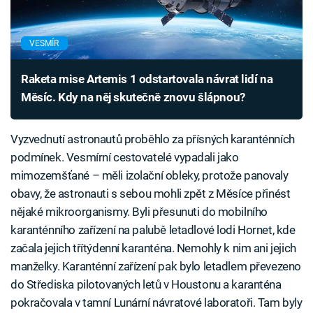
VESMÍR
Raketa mise Artemis 1 odstartovala návrat lidí na
Měsíc. Kdy na něj skutečně znovu šlápnou?
Vyzvednutí astronautů proběhlo za přísných karanténních
podmínek. Vesmírní cestovatelé vypadali jako
mimozemšťané – měli izolační obleky, protože panovaly
obavy, že astronauti s sebou mohli zpět z Měsíce přinést
nějaké mikroorganismy. Byli přesunuti do mobilního
karanténního zařízení na palubě letadlové lodi Hornet, kde
začala jejich třítýdenní karanténa. Nemohly k nim ani jejich
manželky. Karanténní zařízení pak bylo letadlem převezeno
do Střediska pilotovaných letů v Houstonu a karanténa
pokračovala v tamní Lunární návratové laboratoři. Tam byly