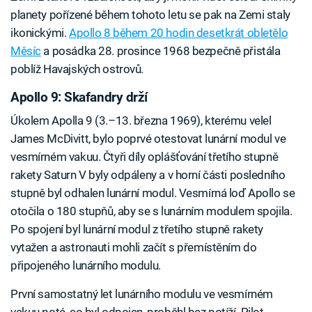
planety pořízené během tohoto letu se pak na Zemi staly
ikonickými.
Apollo 8 během 20 hodin desetkrát obletělo
Měsíc
a posádka 28. prosince 1968 bezpečně přistála
poblíž Havajských ostrovů.
Apollo 9: Skafandry drží
Úkolem Apolla 9 (3.–13. března 1969), kterému velel
James McDivitt, bylo poprvé otestovat lunární modul ve
vesmírném vakuu. Čtyři díly oplášťování třetího stupně
rakety Saturn V byly odpáleny a v horní části posledního
stupně byl odhalen lunární modul. Vesmírná loď Apollo se
otočila o 180 stupňů, aby se s lunárním modulem spojila.
Po spojení byl lunární modul z třetího stupně rakety
vytažen a astronauti mohli začít s přemístěním do
připojeného lunárního modulu.
První samostatný let lunárního modulu ve vesmírném