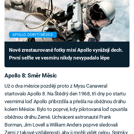
APOLLO: DOBYTÍ MĚSÍCE
Nově zrestaurované fotky misí Apollo vyrážejí dech.
První selfie ve vesmíru nikdy nevypadalo lépe
Apollo 8: Směr Měsíc
Už o dva měsíce později proto z Mysu Canaveral
startovalo Apollo 8. Na Štědrý den 1968, tři dny po startu
vesmírná loď Apollo přibrzdila a přešla na oběžnou dráhu
kolem Měsíce. Bylo to poprvé, kdy pilotovaná loď opustila
oběžnou dráhu Země. Uchvácení astronauté Frank
Borman, Jim Lovell a William Anders poprvé sledovali
Zemi z takové vzdálenosti, aby ji mohli vidět celou. Snímky