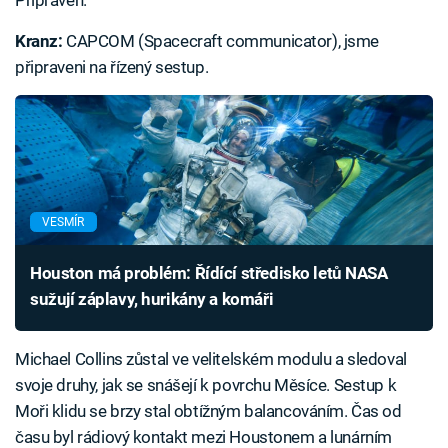
Připraven.
Kranz:
CAPCOM (Spacecraft communicator), jsme
připraveni na řízený sestup.
VESMÍR
Houston má problém: Řídící středisko letů NASA
sužují záplavy, hurikány a komáři
Michael Collins zůstal ve velitelském modulu a sledoval
svoje druhy, jak se snášejí k povrchu Měsíce. Sestup k
Moři klidu se brzy stal obtížným balancováním. Čas od
času byl rádiový kontakt mezi Houstonem a lunárním