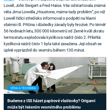
Lovell, John Swigert a Fred Haise. Vše odstartovala známá
věta Jima Lowella „Houstone, máme tady problém“, po níž
Lowell řídící středisko informoval o podpětí na hlavní
sběrnici B. Příčina i důsledky závady byly hrozivé. Po téměř
56 hodinách letu, 300 000 kilometrů od Země kvůli zkratu
termostatu explodovala kyslíková nádrž číslo 2. Přilehlá
kyslíková nádrž číslo 1 byla také zasažena. Její obsah se
úplně vyprázdnil do vesmíru během 130 minut.
VĚDA A TECHNIKA
Budeme z ISS házet papírové vlaštovky? Origami
může být řešením vesmírného problému