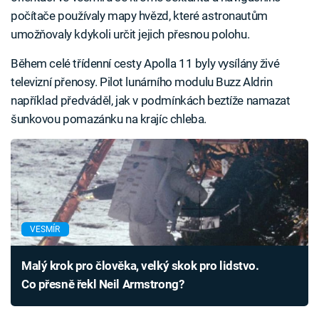
počítače používaly mapy hvězd, které astronautům
umožňovaly kdykoli určit jejich přesnou polohu.
Během celé třídenní cesty Apolla 11 byly vysílány živé
televizní přenosy. Pilot lunárního modulu Buzz Aldrin
například předváděl, jak v podmínkách beztíže namazat
šunkovou pomazánku na krajíc chleba.
VESMÍR
Malý krok pro člověka, velký skok pro lidstvo.
Co přesně řekl Neil Armstrong?