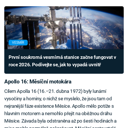
VESMÍR
První soukromá vesmírná stanice začne fungovat v
roce 2026. Podívejte se, jak to vypadá uvnitř
Apollo 16: Měsíční motokára
Cílem Apolla 16 (16.–21. dubna 1972) byly lunární
vysočiny a horniny, o nichž se myslelo, že jsou tam od
nejranější fáze existence Měsíce. Apollo mělo potíže s
hlavním motorem a nemohlo přejít na oběžnou dráhu
Měsíce. Závada byla odstraněna až po šesti hodinách a