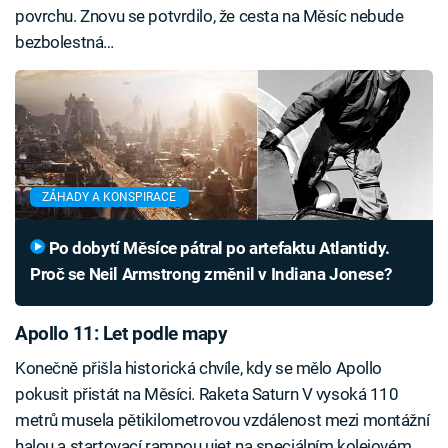
povrchu. Znovu se potvrdilo, že cesta na Měsíc nebude
bezbolestná…
ZÁHADY A KONSPIRACE
Po dobytí Měsíce pátral po artefaktu Atlantidy.
Proč se Neil Armstrong změnil v Indiana Jonese?
Apollo 11: Let podle mapy
Konečně přišla historická chvíle, kdy se mělo Apollo
pokusit přistát na Měsíci. Raketa Saturn V vysoká 110
metrů musela pětikilometrovou vzdálenost mezi montážní
halou a startovací rampou ujet na speciálním kolejovém