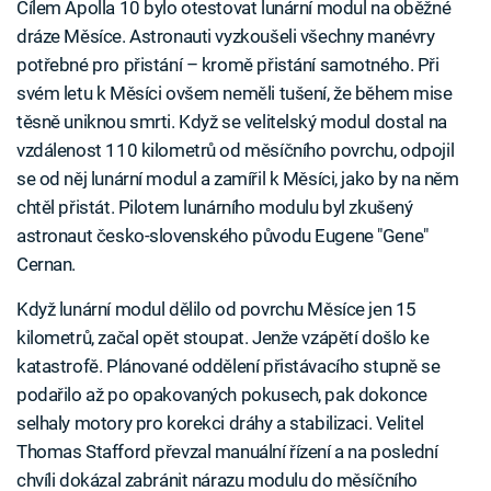
Cílem Apolla 10 bylo otestovat lunární modul na oběžné
dráze Měsíce. Astronauti vyzkoušeli všechny manévry
potřebné pro přistání – kromě přistání samotného. Při
svém letu k Měsíci ovšem neměli tušení, že během mise
těsně uniknou smrti. Když se velitelský modul dostal na
vzdálenost 110 kilometrů od měsíčního povrchu, odpojil
se od něj lunární modul a zamířil k Měsíci, jako by na něm
chtěl přistát. Pilotem lunárního modulu byl zkušený
astronaut česko-slovenského původu Eugene "Gene"
Cernan.
Když lunární modul dělilo od povrchu Měsíce jen 15
kilometrů, začal opět stoupat. Jenže vzápětí došlo ke
katastrofě. Plánované oddělení přistávacího stupně se
podařilo až po opakovaných pokusech, pak dokonce
selhaly motory pro korekci dráhy a stabilizaci. Velitel
Thomas Stafford převzal manuální řízení a na poslední
chvíli dokázal zabránit nárazu modulu do měsíčního