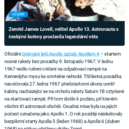
VESMÍR
Zemřel James Lovell, velitel Apollo 13. Astronauta s
českými kořeny proslavila legendární věta
Oficiální
číslování letů Apollo začalo Apollem 4
– startem
nosné rakety bez posádky 9. listopadu 1967. V lednu
1967 vedlo rutinní cvičení na odpalovací rampě na
Kennedyho mysu ke smrtelné nehodě. Tříčlenná posádka
nacvičovala 27. ledna 1967 předstartovní úkony uvnitř
kabiny, nacházející se na vrcholu rakety Saturn 1B vztyčené
na startovací rampě. Při tom došlo k požáru, při kterém
všichni tři astronauti uhořeli. Osudná mise byla na jejich
počest označena jako Apollo 1. O rok později následovaly
bezpilotní starty Apolla 5 (leden 1968) a Apolla 6 (duben
1968) na nízkou oběžnou dráhu Země.