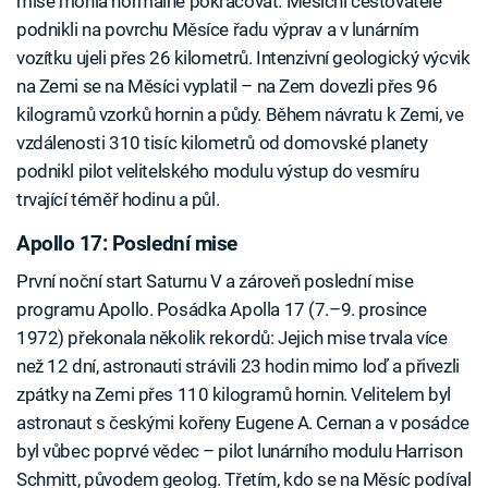
mise mohla normálně pokračovat. Měsíční cestovatelé
podnikli na povrchu Měsíce řadu výprav a v lunárním
vozítku ujeli přes 26 kilometrů. Intenzivní geologický výcvik
na Zemi se na Měsíci vyplatil – na Zem dovezli přes 96
kilogramů vzorků hornin a půdy. Během návratu k Zemi, ve
vzdálenosti 310 tisíc kilometrů od domovské planety
podnikl pilot velitelského modulu výstup do vesmíru
trvající téměř hodinu a půl.
Apollo 17: Poslední mise
První noční start Saturnu V a zároveň poslední mise
programu Apollo. Posádka Apolla 17 (7.–9. prosince
1972) překonala několik rekordů: Jejich mise trvala více
než 12 dní, astronauti strávili 23 hodin mimo loď a přivezli
zpátky na Zemi přes 110 kilogramů hornin. Velitelem byl
astronaut s českými kořeny Eugene A. Cernan a v posádce
byl vůbec poprvé vědec – pilot lunárního modulu Harrison
Schmitt, původem geolog. Třetím, kdo se na Měsíc podíval