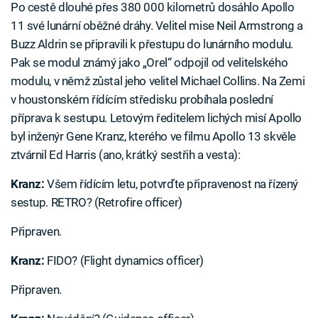
Po cestě dlouhé přes 380 000 kilometrů dosáhlo Apollo
11 své lunární oběžné dráhy. Velitel mise Neil Armstrong a
Buzz Aldrin se připravili k přestupu do lunárního modulu.
Pak se modul známý jako „Orel“ odpojil od velitelského
modulu, v němž zůstal jeho velitel Michael Collins. Na Zemi
v houstonském řídícím středisku probíhala poslední
příprava k sestupu. Letovým ředitelem lichých misí Apollo
byl inženýr Gene Kranz, kterého ve filmu Apollo 13 skvěle
ztvárnil Ed Harris (ano, krátký sestřih a vesta):
Kranz:
Všem řídícím letu, potvrďte připravenost na řízený
sestup. RETRO? (Retrofire officer)
Připraven.
Kranz:
FIDO? (Flight dynamics officer)
Připraven.