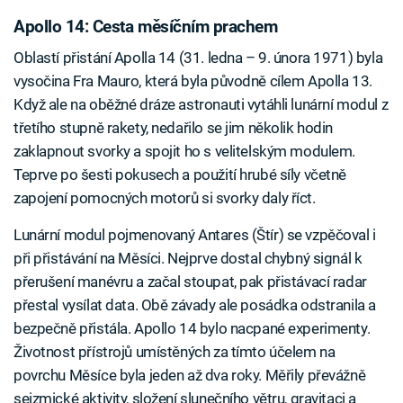
Apollo 14: Cesta měsíčním prachem
Oblastí přistání Apolla 14 (31. ledna – 9. února 1971) byla
vysočina Fra Mauro, která byla původně cílem Apolla 13.
Když ale na oběžné dráze astronauti vytáhli lunární modul z
třetího stupně rakety, nedařilo se jim několik hodin
zaklapnout svorky a spojit ho s velitelským modulem.
Teprve po šesti pokusech a použití hrubé síly včetně
zapojení pomocných motorů si svorky daly říct.
Lunární modul pojmenovaný Antares (Štír) se vzpěčoval i
při přistávání na Měsíci. Nejprve dostal chybný signál k
přerušení manévru a začal stoupat, pak přistávací radar
přestal vysílat data. Obě závady ale posádka odstranila a
bezpečně přistála. Apollo 14 bylo nacpané experimenty.
Životnost přístrojů umístěných za tímto účelem na
povrchu Měsíce byla jeden až dva roky. Měřily převážně
seizmické aktivity, složení slunečního větru, gravitaci a