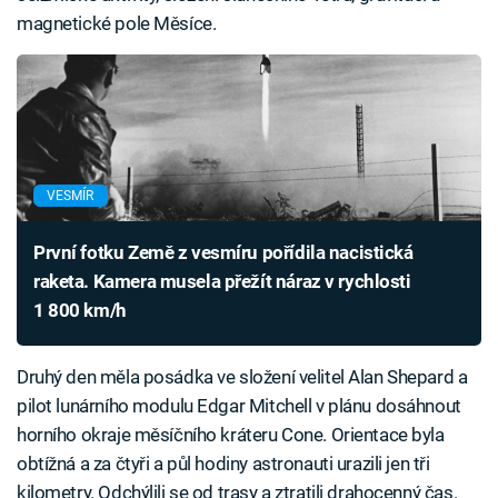
magnetické pole Měsíce.
VESMÍR
První fotku Země z vesmíru pořídila nacistická
raketa. Kamera musela přežít náraz v rychlosti
1 800 km/h
Druhý den měla posádka ve složení velitel Alan Shepard a
pilot lunárního modulu Edgar Mitchell v plánu dosáhnout
horního okraje měsíčního kráteru Cone. Orientace byla
obtížná a za čtyři a půl hodiny astronauti urazili jen tři
kilometry. Odchýlili se od trasy a ztratili drahocenný čas.