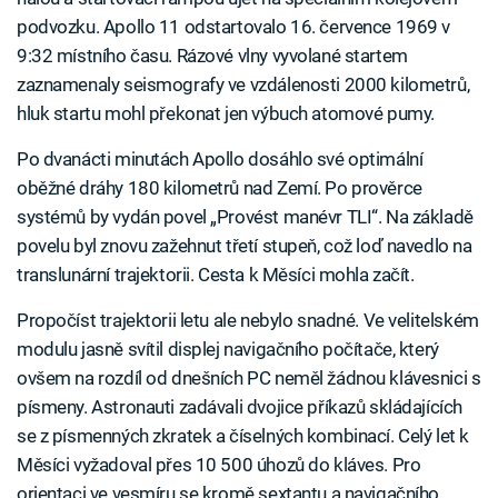
podvozku. Apollo 11 odstartovalo 16. července 1969 v
9:32 místního času. Rázové vlny vyvolané startem
zaznamenaly seismografy ve vzdálenosti 2000 kilometrů,
hluk startu mohl překonat jen výbuch atomové pumy.
Po dvanácti minutách Apollo dosáhlo své optimální
oběžné dráhy 180 kilometrů nad Zemí. Po prověrce
systémů by vydán povel „Provést manévr TLI“. Na základě
povelu byl znovu zažehnut třetí stupeň, což loď navedlo na
translunární trajektorii. Cesta k Měsíci mohla začít.
Propočíst trajektorii letu ale nebylo snadné. Ve velitelském
modulu jasně svítil displej navigačního počítače, který
ovšem na rozdíl od dnešních PC neměl žádnou klávesnici s
písmeny. Astronauti zadávali dvojice příkazů skládajících
se z písmenných zkratek a číselných kombinací. Celý let k
Měsíci vyžadoval přes 10 500 úhozů do kláves. Pro
orientaci ve vesmíru se kromě sextantu a navigačního