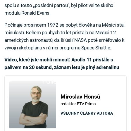
spolu s touto „poslední partou“, byl pilot velitelského
modulu Ronald Evans.
Počínaje prosincem 1972 se pobyt člověka na Měsíci stal
minulostí. Během pouhých tří let přistálo na Měsíci 12
amerických astronautů, další úsilí NASA poté směřovalo k
vývoji raketoplánu v rámci programu Space Shuttle.
Video, které jste mohli minout: Apollo 11 přistálo s
palivem na 20 sekund, záznam letu je plný adrenalinu
Failed to fetch
Miroslav Honsů
redaktor FTV Prima
VŠECHNY ČLÁNKY AUTORA