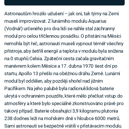
Astronautům hrozilo udušení – jak oni, tak týmy na Zemi
museli improvizovat. Z lunárního modulu Aquarius
(Vodnář) určeného pro dva lidi se náhle stal záchranný
modul pro celou tříčlennou posádku. O přistání na Měsíci
nemohla být řeč, astronauti museli vypnout téměř všechny
přístroje, aby šetřili energií a teplota v modulu byla snížena
na 0 stupňů Celsia. Zpáteční cesta začala gravitačním
manévrem kolem Měsíce a 17. dubna 1970 šest dní po
startu, Apollo 13 přešlo na oběžnou dráhu Země. Lunární
modul byl oddělen, aby později shořel nad jižním
Pacifikem. Na jeho palubě byla radionuklidová baterie
ukrytá v ochranném pouzdře, které mělo přečkat vstup do
atmosféry a které bylo speciálně zkonstruováno právě pro
takový případ. Baterie obsahující 3,9 kilogramu plutonia
238 dodnes leží na mořském dně v hloubce 6000 metrů.
Sami astronauti se bezpečně vrátili v přistávacím modulu.