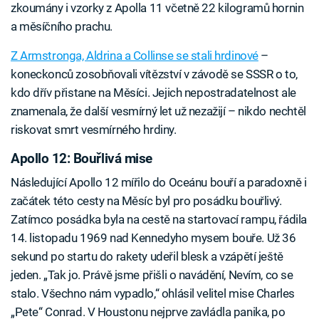
zkoumány i vzorky z Apolla 11 včetně 22 kilogramů hornin
a měsíčního prachu.
Z Armstronga, Aldrina a Collinse se stali hrdinové
–
koneckonců zosobňovali vítězství v závodě se SSSR o to,
kdo dřív přistane na Měsíci. Jejich nepostradatelnost ale
znamenala, že další vesmírný let už nezažijí – nikdo nechtěl
riskovat smrt vesmírného hrdiny.
Apollo 12: Bouřlivá mise
Následující Apollo 12 mířilo do Oceánu bouří a paradoxně i
začátek této cesty na Měsíc byl pro posádku bouřlivý.
Zatímco posádka byla na cestě na startovací rampu, řádila
14. listopadu 1969 nad Kennedyho mysem bouře. Už 36
sekund po startu do rakety udeřil blesk a vzápětí ještě
jeden. „Tak jo. Právě jsme přišli o navádění, Nevím, co se
stalo. Všechno nám vypadlo,“ ohlásil velitel mise Charles
„Pete“ Conrad. V Houstonu nejprve zavládla panika, po