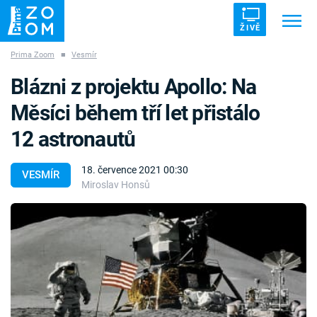
ŽIVĚ
Prima Zoom
■
Vesmír
Trendy:
ZRÁDCI
UFO
DRUHÁ SVĚTOVÁ VÁLKA
Blázni z projektu Apollo: Na
ZÁHADY
VETŘELCI DÁVNOVĚKU
Měsíci během tří let přistálo
12 astronautů
18. července 2021 00:30
VESMÍR
Miroslav Honsů
Témata
Témata
Pořady
TV Program