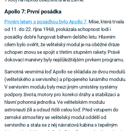
Apollo 7: První posádka
Prvním letem s posádkou bylo Apollo 7
. Mise, která trvala
od 11. do 22. října 1968, prokázala schopnost lodi i
posádky dobře fungovat během delšího letu. Hlavním
cílem bylo ověřit, že velitelský modul je na oběžné dráze
schopen znovu se spojit s třetím stupněm rakety. Právě
dokovací manévry byly nejdůležitějším prvkem programu.
Samotná vesmírná loď Apollo se skládala ze dvou modulů
(velitelského a servisního) a připojeného lunárního modulu.
V servisním modulu byly mezi jiným umístěny systémy
podpory života, motory pro korekci dráhy a stabilizaci a
hlavní pohonná jednotka. Ve velitelském modulu
astronauti žili a odsud řídili celou loď. Před vstupem do
zemské atmosféry se velitelský modul oddělil od
servisního a stala se z něj návratová kabina s tepelným