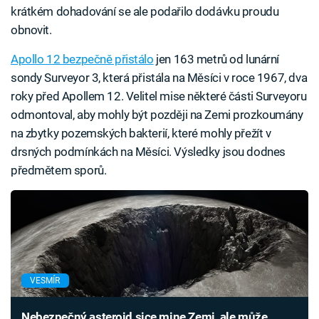
krátkém dohadování se ale podařilo dodávku proudu
obnovit.
Apollo 12 bezpečně přistálo
jen 163 metrů od lunární
sondy Surveyor 3, která přistála na Měsíci v roce 1967, dva
roky před Apollem 12. Velitel mise některé části Surveyoru
odmontoval, aby mohly být později na Zemi prozkoumány
na zbytky pozemských bakterií, které mohly přežít v
drsných podmínkách na Měsíci. Výsledky jsou dodnes
předmětem sporů.
VESMÍR
Nebezpečný asteroid sice mine Zemi, ale může