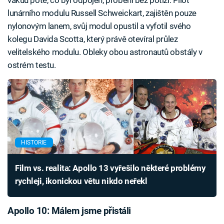
vakuu poté, co byl odpojen, proběhl bez potíží. Pilot
lunárního modulu Russell Schweickart, zajištěn pouze
nylonovým lanem, svůj modul opustil a vyfotil svého
kolegu Davida Scotta, který právě otevíral průlez
velitelského modulu. Obleky obou astronautů obstály v
ostrém testu.
HISTORIE
Film vs. realita: Apollo 13 vyřešilo některé problémy
rychleji, ikonickou větu nikdo neřekl
Apollo 10: Málem jsme přistáli