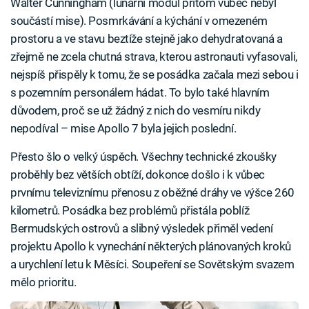
Walter Cunningham (lunární modul přitom vůbec nebyl
součástí mise). Posmrkávání a kýchání v omezeném
prostoru a ve stavu beztíže stejně jako dehydratovaná a
zřejmě ne zcela chutná strava, kterou astronauti vyfasovali,
nejspíš přispěly k tomu, že se posádka začala mezi sebou i
s pozemním personálem hádat. To bylo také hlavním
důvodem, proč se už žádný z nich do vesmíru nikdy
nepodíval – mise Apollo 7 byla jejich poslední.
Přesto šlo o velký úspěch. Všechny technické zkoušky
proběhly bez větších obtíží, dokonce došlo i k vůbec
prvnímu televiznímu přenosu z oběžné dráhy ve výšce 260
kilometrů. Posádka bez problémů přistála poblíž
Bermudských ostrovů a slibný výsledek přiměl vedení
projektu Apollo k vynechání některých plánovaných kroků
a urychlení letu k Měsíci. Soupeření se Sovětským svazem
mělo prioritu.