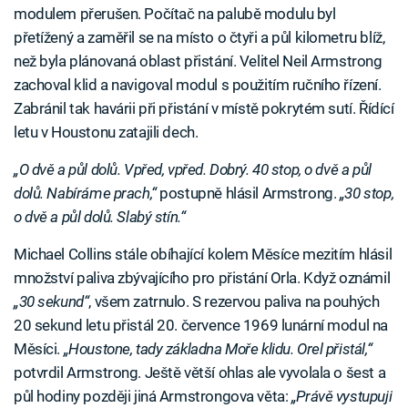
modulem přerušen. Počítač na palubě modulu byl
přetížený a zaměřil se na místo o čtyři a půl kilometru blíž,
než byla plánovaná oblast přistání. Velitel Neil Armstrong
zachoval klid a navigoval modul s použitím ručního řízení.
Zabránil tak havárii při přistání v místě pokrytém sutí. Řídící
letu v Houstonu zatajili dech.
„O dvě a půl dolů. Vpřed, vpřed. Dobrý. 40 stop, o dvě a půl
dolů. Nabíráme prach,“
postupně hlásil Armstrong.
„30 stop,
o dvě a půl dolů. Slabý stín.“
Michael Collins stále obíhající kolem Měsíce mezitím hlásil
množství paliva zbývajícího pro přistání Orla. Když oznámil
„30 sekund“
, všem zatrnulo. S rezervou paliva na pouhých
20 sekund letu přistál 20. července 1969 lunární modul na
Měsíci.
„Houstone, tady základna Moře klidu. Orel přistál,“
potvrdil Armstrong. Ještě větší ohlas ale vyvolala o šest a
půl hodiny později jiná Armstrongova věta:
„Právě vystupuji