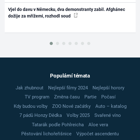
Vjel do davu v Německu, dva demonstranty zabil. Afghánec
dožije za mřížemi, rozhodl soud
Populární témata
Jak zhubnout
Nejlepší filmy 2024
Nejlepší horory
TV program
Změna času
Partie
Počasí
Kdy budou volby
ZOO Nové začátky
Auto – katalog
7 pádů Honzy Dědka
Volby 2025
Svařené víno
Tatarák podle Pohlreicha
Aloe vera
Pěstování lichořeřišnice
Výpočet ascendentu