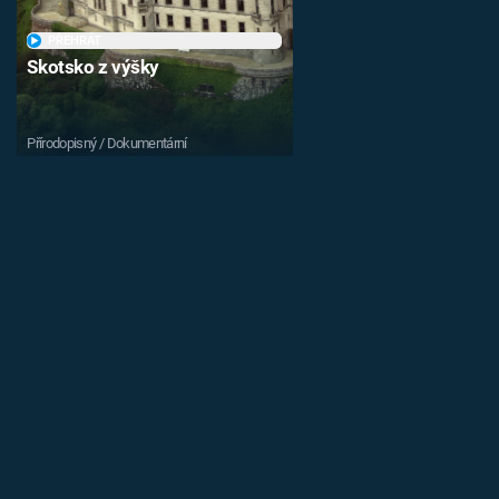
PŘEHRÁT
Skotsko z výšky
Přírodopisný / Dokumentární