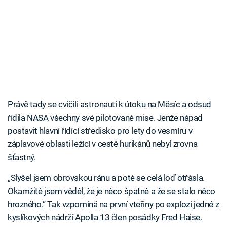
Právě tady se cvičili astronauti k útoku na Měsíc a odsud
řídila NASA všechny své pilotované mise. Jenže nápad
postavit hlavní řídící středisko pro lety do vesmíru v
záplavové oblasti ležící v cestě hurikánů nebyl zrovna
šťastný.
„Slyšel jsem obrovskou ránu a poté se celá loď otřásla.
Okamžitě jsem věděl, že je něco špatně a že se stalo něco
hrozného.“ Tak vzpomíná na první vteřiny po explozi jedné z
kyslíkových nádrží Apolla 13 člen posádky Fred Haise.