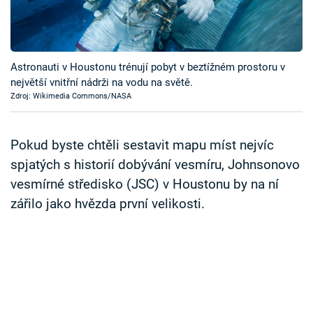
Časopis
Sledujte prima+
Astronauti v Houstonu trénují pobyt v beztížném prostoru v
největší vnitřní nádrži na vodu na světě.
Přihlášení
Zdroj: Wikimedia Commons/NASA
Sledujte nás
Pokud byste chtěli sestavit mapu míst nejvíc
spjatých s historií dobývání vesmíru, Johnsonovo
vesmírné středisko (JSC) v Houstonu by na ní
zářilo jako hvězda první velikosti.