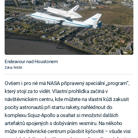
Endeavour nad Houstonem
Zdroj: NASA
Ovšem i pro ně má NASA připravený speciální „program“,
který stojí za to vidět. Vlastní prohlídka začíná v
návštěvnickém centru, kde můžete na vlastní kůži zakusit
pocity astronautů při startu rakety, nahlédnout do
komplexu Sojuz-Apollo a osahat si množství dalších
artefaktů spojených s dobýváním vesmíru. Na někoho
může návštěvnické centrum působit kýčovitě – všude visí