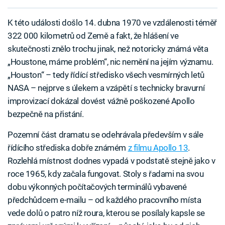
K této události došlo 14. dubna 1970 ve vzdálenosti téměř
322 000 kilometrů od Země a fakt, že hlášení ve
skutečnosti znělo trochu jinak, než notoricky známá věta
„Houstone, máme problém“, nic nemění na jejím významu.
„Houston“ – tedy řídící středisko všech vesmírných letů
NASA – nejprve s úlekem a vzápětí s technicky bravurní
improvizací dokázal dovést vážně poškozené Apollo
bezpečně na přistání.
Pozemní část dramatu se odehrávala především v sále
řídícího střediska dobře známém
z filmu Apollo 13
.
Rozlehlá místnost dodnes vypadá v podstatě stejně jako v
roce 1965, kdy začala fungovat. Stoly s řadami na svou
dobu výkonných počítačových terminálů vybavené
předchůdcem e-mailu – od každého pracovního místa
vede dolů o patro níž roura, kterou se posílaly kapsle se