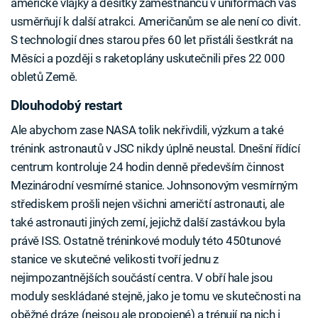
americké vlajky a desítky zaměstnanců v uniformách vás
usměrňují k další atrakci. Američanům se ale není co divit.
S technologií dnes starou přes 60 let přistáli šestkrát na
Měsíci a později s raketoplány uskutečnili přes 22 000
obletů Země.
Dlouhodobý restart
Ale abychom zase NASA tolik nekřivdili, výzkum a také
trénink astronautů v JSC nikdy úplně neustal. Dnešní řídící
centrum kontroluje 24 hodin denně především činnost
Mezinárodní vesmírné stanice. Johnsonovým vesmírným
střediskem prošli nejen všichni američtí astronauti, ale
také astronauti jiných zemí, jejichž další zastávkou byla
právě ISS. Ostatně tréninkové moduly této 450tunové
stanice ve skutečné velikosti tvoří jednu z
nejimpozantnějších součástí centra. V obří hale jsou
moduly seskládané stejně, jako je tomu ve skutečnosti na
oběžné dráze (nejsou ale propojené) a trénují na nich i