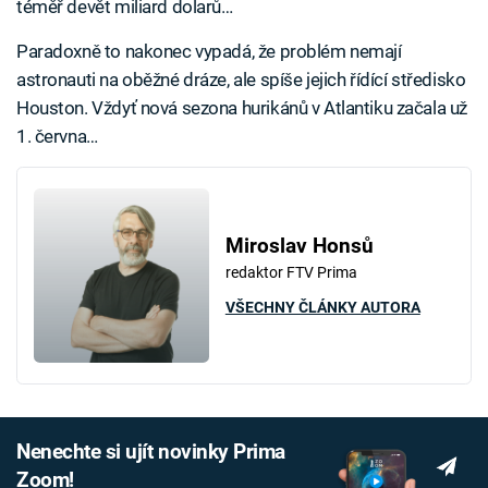
téměř devět miliard dolarů…
Paradoxně to nakonec vypadá, že problém nemají
astronauti na oběžné dráze, ale spíše jejich řídící středisko
Houston. Vždyť nová sezona hurikánů v Atlantiku začala už
1. června…
Miroslav Honsů
redaktor FTV Prima
VŠECHNY ČLÁNKY AUTORA
Nenechte si ujít novinky Prima
Zoom!