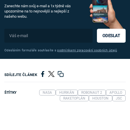
Zanechte nám svůj e-mail a 1x týdně vás
upozorníme na to nejnovější a nejlepší z
našeho webu.
ODESLAT
Odesláním formuláře souhlasíte s
podmínkami zpracování osobních údajů
SDÍLEJTE ČLÁNEK
ŠTÍTKY
NASA
HURIKÁN
ROBONAUT 2
APOLLO
RAKETOPLÁN
HOUSTON
JSC