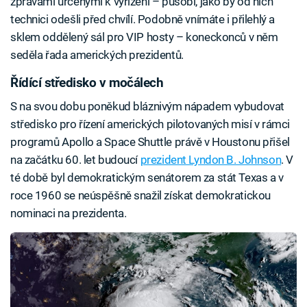
zprávami určenými k vyřízení – působí, jako by od nich
technici odešli před chvílí. Podobně vnímáte i přilehlý a
sklem oddělený sál pro VIP hosty – koneckonců v něm
seděla řada amerických prezidentů.
Řídící středisko v močálech
S na svou dobu poněkud bláznivým nápadem vybudovat
středisko pro řízení amerických pilotovaných misí v rámci
programů Apollo a Space Shuttle právě v Houstonu přišel
na začátku 60. let budoucí
prezident Lyndon B. Johnson
. V
té době byl demokratickým senátorem za stát Texas a v
roce 1960 se neúspěšně snažil získat demokratickou
nominaci na prezidenta.