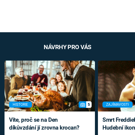
NÁVRHY PRO VÁS
5
HISTORIE
ZAJÍMAVOSTI
Víte, proč se na Den
Smrt Freddie
díkůvzdání jí zrovna krocan?
Hudební ikon