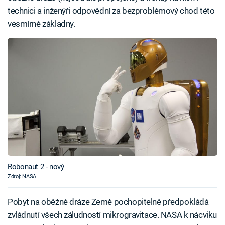
technici a inženýři odpovědní za bezproblémový chod této
vesmírné základny.
Robonaut 2 - nový
Zdroj: NASA
Pobyt na oběžné dráze Země pochopitelně předpokládá
zvládnutí všech záludností mikrogravitace. NASA k nácviku