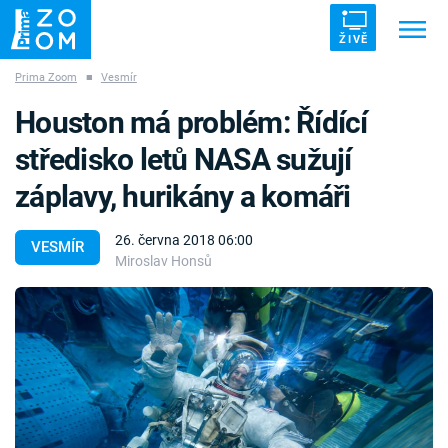
ŽIVĚ
Prima Zoom
■
Vesmír
Trendy:
ZRÁDCI
UFO
DRUHÁ SVĚTOVÁ VÁLKA
Houston má problém: Řídící
ZÁHADY
VETŘELCI DÁVNOVĚKU
středisko letů NASA sužují
záplavy, hurikány a komáři
26. června 2018 06:00
VESMÍR
Miroslav Honsů
Témata
Témata
Pořady
TV Program