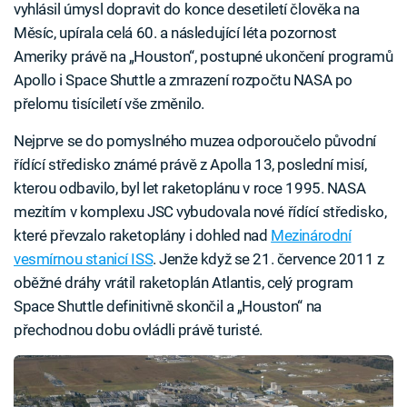
vyhlásil úmysl dopravit do konce desetiletí člověka na
Měsíc, upírala celá 60. a následující léta pozornost
Ameriky právě na „Houston“, postupné ukončení programů
Apollo i Space Shuttle a zmrazení rozpočtu NASA po
přelomu tisíciletí vše změnilo.
Nejprve se do pomyslného muzea odporoučelo původní
řídící středisko známé právě z Apolla 13, poslední misí,
kterou odbavilo, byl let raketoplánu v roce 1995. NASA
mezitím v komplexu JSC vybudovala nové řídící středisko,
které převzalo raketoplány i dohled nad
Mezinárodní
vesmírnou stanicí ISS
. Jenže když se 21. července 2011 z
oběžné dráhy vrátil raketoplán Atlantis, celý program
Space Shuttle definitivně skončil a „Houston“ na
přechodnou dobu ovládli právě turisté.