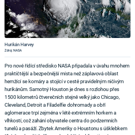
Hurikán Harvey
Zdroj: NASA
Pro nové řídící středisko NASA připadala v úvahu mnohem
praktičtější a bezpečnější místa než záplavová oblast
hemžící se komáry a stojící v cestě pravidelným ničivým
hurikánům. Samotný Houston je dnes s rozlohou přes
1500 kilometrů čtverečních stejně velký jako Chicago,
Cleveland, Detroit a Filadelfie dohromady a obří
aglomerace trpí zejména v létě extrémním horkem a
vlhkostí, což zahání obyvatele centra do podzemních
tunelů a pasáží. Zbytek Ameriky o Houstonu s úšklebkem