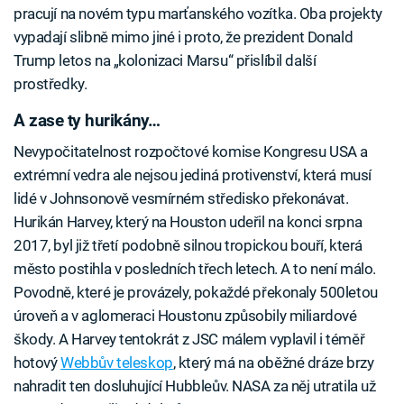
pracují na novém typu marťanského vozítka. Oba projekty
vypadají slibně mimo jiné i proto, že prezident Donald
Trump letos na „kolonizaci Marsu“ přislíbil další
prostředky.
A zase ty hurikány…
Nevypočitatelnost rozpočtové komise Kongresu USA a
extrémní vedra ale nejsou jediná protivenství, která musí
lidé v Johnsonově vesmírném středisko překonávat.
Hurikán Harvey, který na Houston udeřil na konci srpna
2017, byl již třetí podobně silnou tropickou bouří, která
město postihla v posledních třech letech. A to není málo.
Povodně, které je provázely, pokaždé překonaly 500letou
úroveň a v aglomeraci Houstonu způsobily miliardové
škody. A Harvey tentokrát z JSC málem vyplavil i téměř
hotový
Webbův teleskop
, který má na oběžné dráze brzy
nahradit ten dosluhující Hubbleův. NASA za něj utratila už