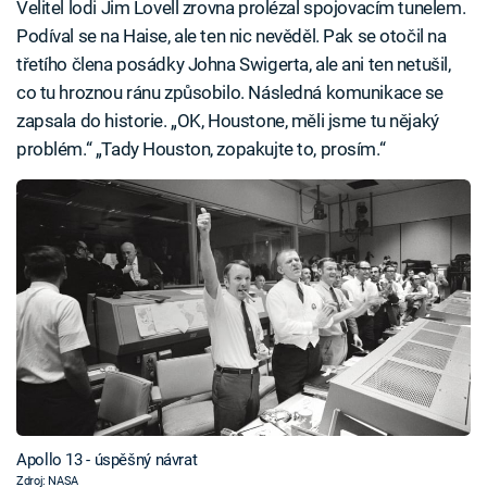
Velitel lodi Jim Lovell zrovna prolézal spojovacím tunelem.
Podíval se na Haise, ale ten nic nevěděl. Pak se otočil na
třetího člena posádky Johna Swigerta, ale ani ten netušil,
co tu hroznou ránu způsobilo. Následná komunikace se
zapsala do historie. „OK, Houstone, měli jsme tu nějaký
problém.“ „Tady Houston, zopakujte to, prosím.“
Apollo 13 - úspěšný návrat
Zdroj: NASA