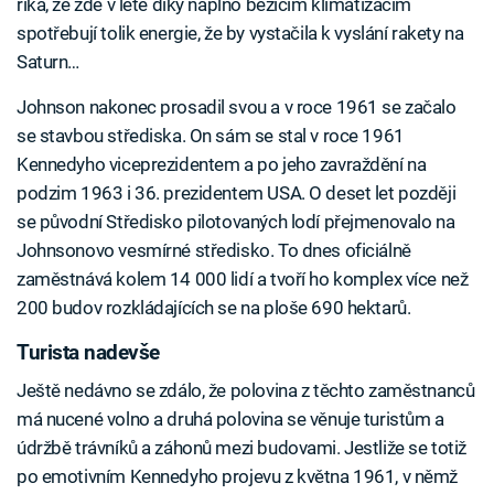
říká, že zde v létě díky naplno běžícím klimatizacím
spotřebují tolik energie, že by vystačila k vyslání rakety na
Saturn…
Johnson nakonec prosadil svou a v roce 1961 se začalo
se stavbou střediska. On sám se stal v roce 1961
Kennedyho viceprezidentem a po jeho zavraždění na
podzim 1963 i 36. prezidentem USA. O deset let později
se původní Středisko pilotovaných lodí přejmenovalo na
Johnsonovo vesmírné středisko. To dnes oficiálně
zaměstnává kolem 14 000 lidí a tvoří ho komplex více než
200 budov rozkládajících se na ploše 690 hektarů.
Turista nadevše
Ještě nedávno se zdálo, že polovina z těchto zaměstnanců
má nucené volno a druhá polovina se věnuje turistům a
údržbě trávníků a záhonů mezi budovami. Jestliže se totiž
po emotivním Kennedyho projevu z května 1961, v němž