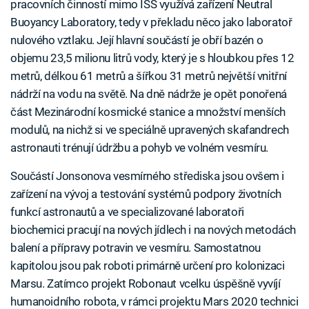
pracovních činností mimo ISS využívá zařízení Neutral
Buoyancy Laboratory, tedy v překladu něco jako laboratoř
nulového vztlaku. Její hlavní součástí je obří bazén o
objemu 23,5 milionu litrů vody, který je s hloubkou přes 12
metrů, délkou 61 metrů a šířkou 31 metrů největší vnitřní
nádrží na vodu na světě. Na dně nádrže je opět ponořená
část Mezinárodní kosmické stanice a množství menších
modulů, na nichž si ve speciálně upravených skafandrech
astronauti trénují údržbu a pohyb ve volném vesmíru.
Součástí Jonsonova vesmírného střediska jsou ovšem i
zařízení na vývoj a testování systémů podpory životních
funkcí astronautů a ve specializované laboratoři
biochemici pracují na nových jídlech i na nových metodách
balení a přípravy potravin ve vesmíru. Samostatnou
kapitolou jsou pak roboti primárně určení pro kolonizaci
Marsu. Zatímco projekt Robonaut vcelku úspěšně vyvíjí
humanoidního robota, v rámci projektu Mars 2020 technici